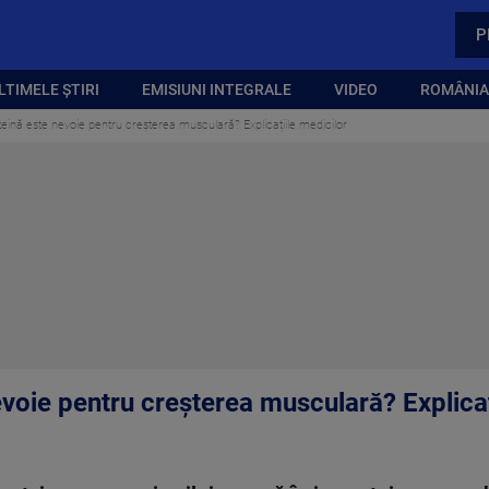
P
LTIMELE ȘTIRI
EMISIUNI INTEGRALE
VIDEO
ROMÂNIA,
eină este nevoie pentru creșterea musculară? Explicațiile medicilor
voie pentru creșterea musculară? Explicaț