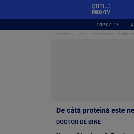
StirilePROTV
TOP CITITE
U
Stirileprotv
EMISIUNI
Doctor de bine
De câtă prot
De câtă proteină este ne
DOCTOR DE BINE