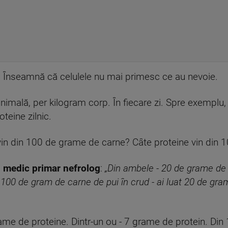
e. Înseamnă că celulele nu mai primesc ce au nevoie.
nimală, per kilogram corp. În fiecare zi. Spre exemplu,
teine zilnic.
 vin din 100 de grame de carne? Câte proteine vin din
, medic primar nefrolog
:
„Din ambele - 20 de grame de p
00 de gram de carne de pui în crud - ai luat 20 de grame
rame de proteine. Dintr-un ou - 7 grame de protein. Di