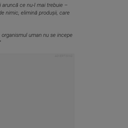
și aruncă ce nu-I mai trebuie –
de nimic, elimină produșii, care
n organismul uman nu se incepe
”