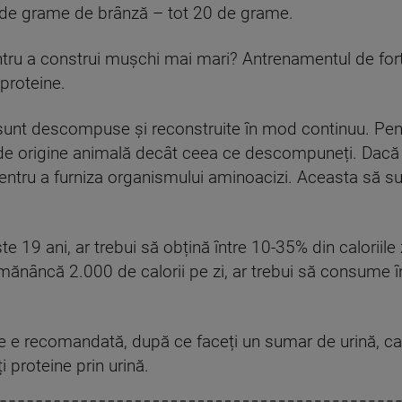
 de grame de brânză – tot 20 de grame.
ru a construi mușchi mai mari? Antrenamentul de forță 
 proteine.
sunt descompuse și reconstruite în mod continuu. Pen
de origine animală decât ceea ce descompuneți. Dacă 
tru a furniza organismului aminoacizi. Aceasta să susț
ste 19 ani, ar trebui să obțină între 10-35% din caloriile
ănâncă 2.000 de calorii pe zi, ar trebui să consume 
 e recomandată, după ce faceți un sumar de urină, car
 proteine prin urină.