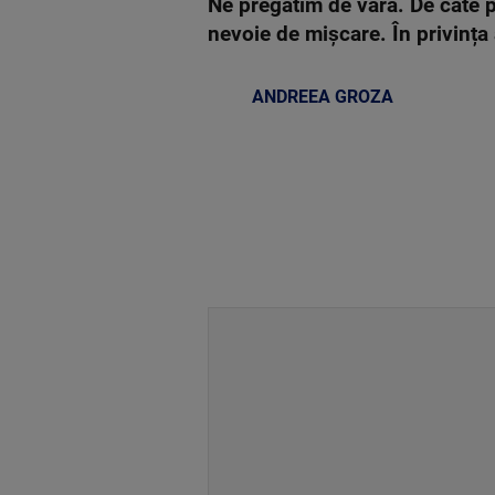
Ne pregătim de vară. De câte p
nevoie de mișcare. În privința 
ANDREEA GROZA