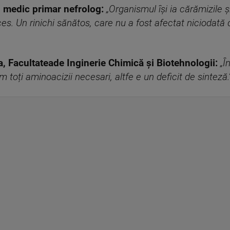
, medic primar nefrolog:
„Organismul își ia cărămizile 
ces. Un rinichi sănătos, care nu a fost afectat niciodată 
a, Facultateade Inginerie Chimică și Biotehnologii:
„Î
toți aminoacizii necesari, altfe e un deficit de sinteză.