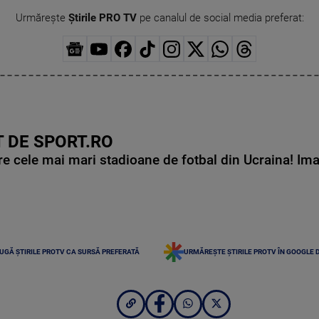
Urmărește
Știrile PRO TV
pe canalul de social media preferat:
 DE SPORT.RO
e cele mai mari stadioane de fotbal din Ucraina! Ima
UGĂ ȘTIRILE PROTV CA SURSĂ PREFERATĂ
URMĂREȘTE ȘTIRILE PROTV ÎN GOOGLE 