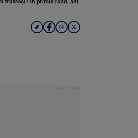
hi frumoși? În primul rând, am