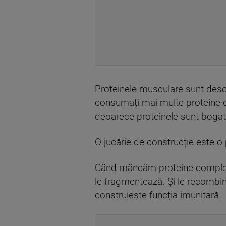
Proteinele musculare sunt desc
consumați mai multe proteine d
deoarece proteinele sunt bogate
O jucărie de construcție este o 
Când mâncăm proteine complete 
le fragmentează. Și le recombin
construiește funcția imunitară.