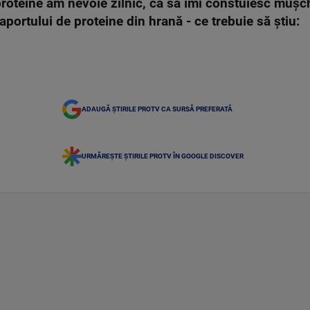
roteine am nevoie zilnic, ca să îmi constuiesc mușc
aportului de proteine din hrană - ce trebuie să știu:
ADAUGĂ ȘTIRILE PROTV CA SURSĂ PREFERATĂ
URMĂREȘTE ȘTIRILE PROTV ÎN GOOGLE DISCOVER