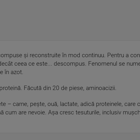
ompuse și reconstruite în mod continuu. Pentru a cons
ecât ceea ce este... descompus. Fenomenul se numește
 în azot.
proteină. Făcută din 20 de piese, aminoacizii.
– carne, pește, ouă, lactate, adică proteinele, care 
ă cum are nevoie. Așa cresc tesuturile, inclusiv mușchii