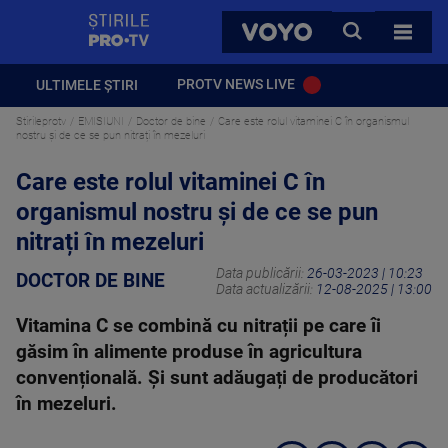
StirilePROTV
CAUTA
VOYO
TOATE 
PROTV NEWS LIVE
ULTIMELE ȘTIRI
Stirileprotv
EMISIUNI
Doctor de bine
Care este rolul vitaminei C în organismul
nostru și de ce se pun nitrați în mezeluri
Care este rolul vitaminei C în
organismul nostru și de ce se pun
nitrați în mezeluri
Data publicării:
26-03-2023 | 10:23
DOCTOR DE BINE
Data actualizării:
12-08-2025 | 13:00
Vitamina C se combină cu nitrații pe care îi
găsim în alimente produse în agricultura
convențională. Și sunt adăugați de producători
în mezeluri.