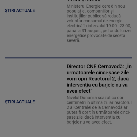
Ministerul Energiei cere din nou
ȘTIRI ACTUALE
populației, companiilor și
instituțiilor publice să reducă
voluntar consumul de energie
electrică în intervalul 19:00–23:00,
până la 31 august, pe fondul crizei
energetice provocate de seceta
severă.
Director CNE Cernavodă: „În
următoarele cinci-șase zile
vom opri Reactorul 2, dacă
intervenția cu barjele nu va
avea efect”
Nivelul Dunării a scăzut cu doi
ȘTIRI ACTUALE
centimetri în ultima zi, iar reactorul
2 al Centralei de la Cernavodă ar
putea fi oprit în următoarele cinci-
șase zile, dacă intervenția cu
barjele nu va avea efect.