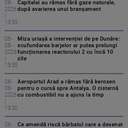
08-
Capitalei au rămas fără gaze naturale,
2026
după avarierea unui branșament
|
13:55
06-
Miza uriașă a intervenției de pe Dunăre:
08-
scufundarea barjelor ar putea prelungi
2026
funcționarea reactorului 2 cu încă 10
|
zile
13:55
06-
Aeroportul Arad a rămas fără kerosen
08-
pentru o cursă spre Antalya. O cisternă
2026
cu combustibil nu a ajuns la timp
|
13:50
06-
Ce amendă riscă bărbatul care a desenat