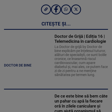
CITEȘTE ȘI...
Doctor de Grijă | Ediția 16 |
Telemedicina în cardiologie
La Doctor de grijă by Doctor de
bine explicăm pe înțelesul tuturor,
alături de specialiști, ce sunt bolile
cronice, ce înseamnă riscul
cardiovascular, cum apare
DOCTOR DE BINE
diabetul și, mai ales, ce putem face
zi de zi pentru a ne menține
sănătatea pe termen lung.
De ce este bine să bem câte
un pahar cu apă la fiecare
oră în zilele caniculare și
cum ajută organismul să