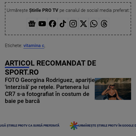
Urmărește
Știrile PRO TV
pe canalul de social media preferat:
Etichete:
vitamina c
,
ARTICOL RECOMANDAT DE
SPORT.RO
FOTO Georgina Rodriguez, apariție
'interzisă' pe rețele. Partenera lui
CR7 s-a fotografiat în costum de
baie pe barcă
UGĂ ȘTIRILE PROTV CA SURSĂ PREFERATĂ
URMĂREȘTE ȘTIRILE PROTV ÎN GOOGLE 