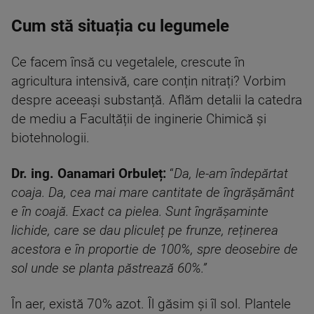
Cum stă situația cu legumele
Ce facem însă cu vegetalele, crescute în
agricultura intensivă, care conțin nitrați? Vorbim
despre aceeași substanță. Aflăm detalii la catedra
de mediu a Facultății de inginerie Chimică și
biotehnologii.
Dr. ing. Oanamari Orbuleț:
“
Da, le-am îndepărtat
coaja. Da, cea mai mare cantitate de îngrășământ
e în coajă. Exact ca pielea. Sunt îngrășaminte
lichide, care se dau pliculeț pe frunze, reținerea
acestora e în proportie de 100%, spre deosebire de
sol unde se planta păstrează 60%.”
În aer, există 70% azot. Îl găsim și îl sol. Plantele