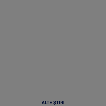
Doctor de
Grijă | Ediția
16 |
Telemedicina
in
cardiologie
MAI
MULTE
DETALII
34:04
ALTE ȘTIRI