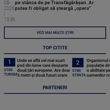
08-
pe stânca de pe Transfăgărășan. Ar
2026
putea fi obligat să șteargă „opera”
|
13:36
VEZI MAI MULTE ȘTIRI
TOP CITITE
Unde se află cel mai scurt
Organismul 
1
2
pod din lume care desparte
populație di
STIRI
două țări europene. Are doar
o abilitate p
STIRI
TURISM
3 metri și două fusuri orare
oamenilor nu
STIINTA
PARTENERI