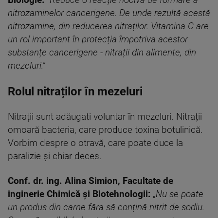
Biologie:
“Reduce o reacție nocivă de formare a
nitrozaminelor cancerigene. De unde rezultă acestă
nitrozamine, din reducerea nitraților. Vitamina C are
un rol important în protecția împotriva acestor
substanțe cancerigene - nitrații din alimente, din
mezeluri.”
Rolul nitraților în mezeluri
Nitrații sunt adăugati voluntar în mezeluri. Nitrații
omoară bacteria, care produce toxina botulinică.
Vorbim despre o otravă, care poate duce la
paralizie și chiar deces.
Conf. dr. ing. Alina Simion, Facultate de
inginerie Chimică și Biotehnologii:
„
Nu se poate
un produs din carne făra să conțină nitrit de sodiu.