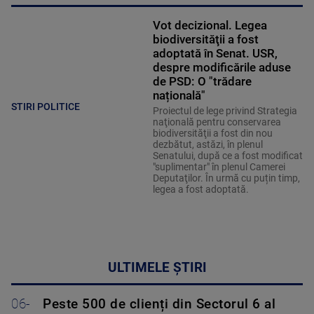
Vot decizional. Legea
biodiversităţii a fost
adoptată în Senat. USR,
despre modificările aduse
de PSD: O "trădare
națională"
STIRI POLITICE
Proiectul de lege privind Strategia
naţională pentru conservarea
biodiversităţii a fost din nou
dezbătut, astăzi, în plenul
Senatului, după ce a fost modificat
"suplimentar" în plenul Camerei
Deputaţilor. În urmă cu puțin timp,
legea a fost adoptată.
ULTIMELE ȘTIRI
06-
Peste 500 de clienți din Sectorul 6 al