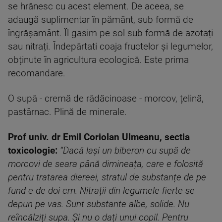
se hrănesc cu acest element. De aceea, se
adaugă suplimentar în pământ, sub formă de
îngrășamânt. Îl gasim pe sol sub formă de azotați
sau nitrați. Îndepărtati coaja fructelor și legumelor,
obținute în agricultura ecologică. Este prima
recomandare.
O supă - cremă de rădăcinoase - morcov, țelină,
pastârnac. Plină de minerale.
Prof univ. dr Emil Coriolan Ulmeanu, sectia
toxicologie:
“Dacă lași un biberon cu supă de
morcovi de seara până dimineața, care e folosită
pentru tratarea diereei, stratul de substanțe de pe
fund e de doi cm. Nitrații din legumele fierte se
depun pe vas. Sunt substante albe, solide. Nu
reîncălziți supa. Și nu o dați unui copil. Pentru