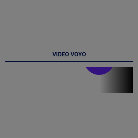
VIDEO VOYO
Stirile PRO TV
Stirile PRO
TV # 19.00 -