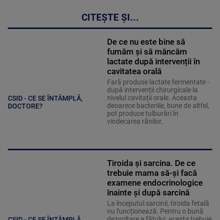
CITEȘTE ȘI...
De ce nu este bine să
fumăm și să mâncăm
lactate după intervenții în
cavitatea orală
Fară produse lactate fermentate -
după intervenții chirurgicale la
nivelul cavitații orale. Aceasta
CSID - CE SE ÎNTÂMPLĂ,
deoarece bacteriile, bune de altfel,
DOCTORE?
pot produce tulburări în
vindecarea rănilor.
Tiroida și sarcina. De ce
trebuie mama să-și facă
examene endocrinologice
înainte și după sarcină
La începutul sarcinii, tiroida fetală
nu funcționează. Pentru o bună
dezvoltare a fătului, acesta trebuie
CSID - CE SE ÎNTÂMPLĂ,