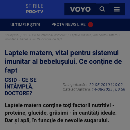
StirilePROTV
CAUTA
VOYO
TOATE 
PROTV NEWS LIVE
ULTIMELE ȘTIRI
Stirileprotv
CSID - Ce se întâmplă, doctore?
Laptele matern, vital pentru sistemul
imunitar al bebelușului. Ce conține de fapt
Laptele matern, vital pentru sistemul
imunitar al bebelușului. Ce conține de
fapt
CSID - CE SE
Data publicării:
29-05-2019 | 10:02
ÎNTÂMPLĂ,
Data actualizării:
14-08-2025 | 09:59
DOCTORE?
Laptele matern conţine toţi factorii nutritivi -
proteine, glucide, grăsimi - în cantităţi ideale.
Dar şi apă, în funcţie de nevoile sugarului.