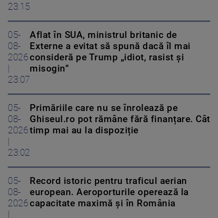
23:15
05-
Aflat în SUA, ministrul britanic de
08-
Externe a evitat să spună dacă îl mai
2026
consideră pe Trump „idiot, rasist și
|
misogin”
23:07
05-
Primăriile care nu se înrolează pe
08-
Ghiseul.ro pot rămâne fără finanțare. Cât
2026
timp mai au la dispoziție
|
23:02
05-
Record istoric pentru traficul aerian
08-
european. Aeroporturile operează la
2026
capacitate maximă și în România
|