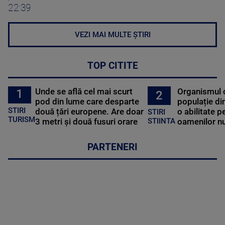
22:39
VEZI MAI MULTE ȘTIRI
TOP CITITE
Unde se află cel mai scurt
Organismul 
1
2
pod din lume care desparte
populație di
STIRI
două țări europene. Are doar
o abilitate p
STIRI
TURISM
3 metri și două fusuri orare
oamenilor nu
STIINTA
PARTENERI