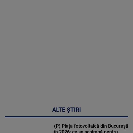
05 August
2026
MAI
MULTE
DETALII
50:27
ALTE ȘTIRI
(P) Piața fotovoltaică din București
în 2026: ce se schimbă pentru