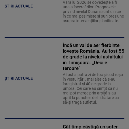
Vara lui 2026 se dovedește a fi
ȘTIRI ACTUALE
una a încercărilor. Prognozele
privind nivelul Dunării sunt din ce
în ce mai pesimiste și pun presiune
asupra intervențiilor planificate.
Încă un val de aer fierbinte
lovește România. Au fost 55
de grade la nivelul asfaltului
în Timișoara. „Deci e
teroare”
A fost a patra zi de foc și cod roșu
ȘTIRI ACTUALE
în vestul țării, mai ales că s-au
înregistrat și 40 de grade la
umbră. Cei care au simțit că nu
mai pot merge prin arșiță s-au
oprit la punctele de hidratare ca
să-și tragă sufletul.
Cât timp câștigă un șofer