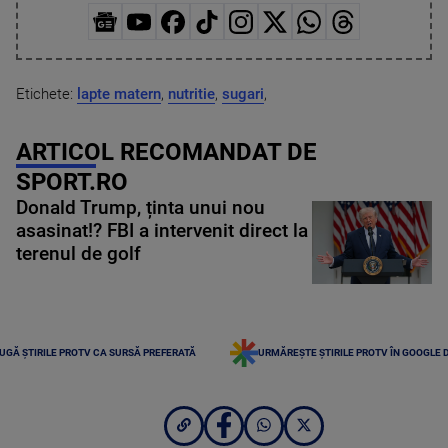
Etichete:
lapte matern
,
nutritie
,
sugari
,
ARTICOL RECOMANDAT DE
SPORT.RO
Donald Trump, ținta unui nou
asasinat!? FBI a intervenit direct la
terenul de golf
UGĂ ȘTIRILE PROTV CA SURSĂ PREFERATĂ
URMĂREȘTE ȘTIRILE PROTV ÎN GOOGLE 