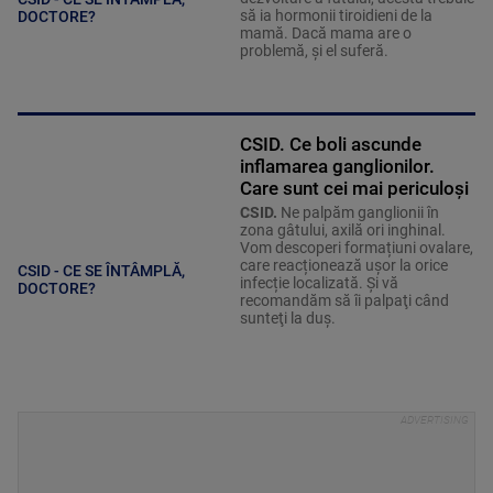
să ia hormonii tiroidieni de la
DOCTORE?
mamă. Dacă mama are o
problemă, și el suferă.
CSID. Ce boli ascunde
inflamarea ganglionilor.
Care sunt cei mai periculoși
CSID.
Ne palpăm ganglionii în
zona gâtului, axilă ori inghinal.
Vom descoperi formațiuni ovalare,
care reacționează ușor la orice
CSID - CE SE ÎNTÂMPLĂ,
infecție localizată. Şi vă
DOCTORE?
recomandăm să îi palpaţi când
sunteţi la duş.