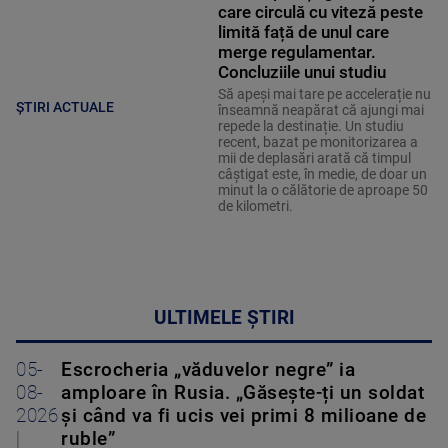
care circulă cu viteză peste
limită față de unul care
merge regulamentar.
Concluziile unui studiu
Să apeși mai tare pe accelerație nu
ȘTIRI ACTUALE
înseamnă neapărat că ajungi mai
repede la destinație. Un studiu
recent, bazat pe monitorizarea a
mii de deplasări arată că timpul
câștigat este, în medie, de doar un
minut la o călătorie de aproape 50
de kilometri.
ULTIMELE ȘTIRI
05-
Escrocheria „văduvelor negre” ia
08-
amploare în Rusia. „Găsește-ți un soldat
2026
și când va fi ucis vei primi 8 milioane de
|
ruble”