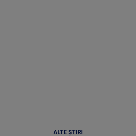
Stirile PRO
TV # 19.00 -
09 August
2026
MAI
MULTE
DETALII
31:15
ALTE ȘTIRI