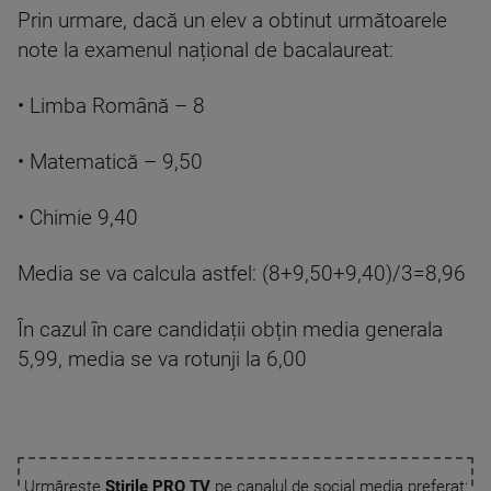
Prin urmare, dacă un elev a obtinut următoarele
note la examenul național de bacalaureat:
• Limba Română – 8
• Matematică – 9,50
• Chimie 9,40
Media se va calcula astfel: (8+9,50+9,40)/3=8,96
În cazul în care candidații obțin media generala
5,99, media se va rotunji la 6,00
Urmărește
Știrile PRO TV
pe canalul de social media preferat: