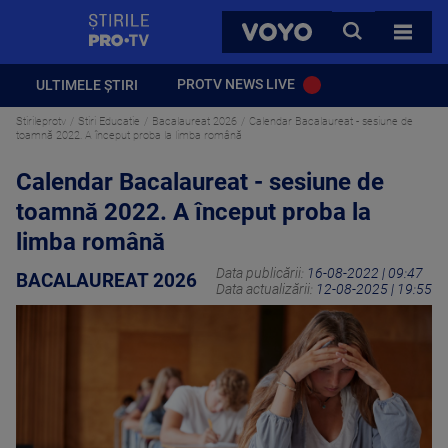
StirilePROTV
CAUTA
VOYO
TOATE 
PROTV NEWS LIVE
ULTIMELE ȘTIRI
Stirileprotv
Stiri Educatie
Bacalaureat 2026
Calendar Bacalaureat - sesiune de
toamnă 2022. A început proba la limba română
Calendar Bacalaureat - sesiune de
toamnă 2022. A început proba la
limba română
Data publicării:
16-08-2022 | 09:47
BACALAUREAT 2026
Data actualizării:
12-08-2025 | 19:55