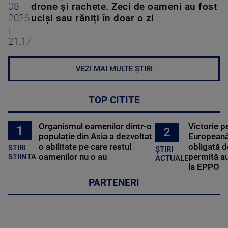
08-
drone și rachete. Zeci de oameni au fost
2026
uciși sau răniți în doar o zi
|
21:17
VEZI MAI MULTE ȘTIRI
TOP CITITE
Organismul oamenilor dintr-o
Victorie p
1
2
populație din Asia a dezvoltat
Europeană
o abilitate pe care restul
obligată d
STIRI
ȘTIRI
oamenilor nu o au
permită au
STIINTA
ACTUALE
la EPPO
PARTENERI