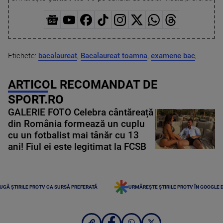
Etichete:
bacalaureat
,
Bacalaureat toamna
,
examene bac
,
ARTICOL RECOMANDAT DE
SPORT.RO
GALERIE FOTO Celebra cântăreață
din România formează un cuplu
cu un fotbalist mai tânăr cu 13
ani! Fiul ei este legitimat la FCSB
UGĂ ȘTIRILE PROTV CA SURSĂ PREFERATĂ
URMĂREȘTE ȘTIRILE PROTV ÎN GOOGLE 