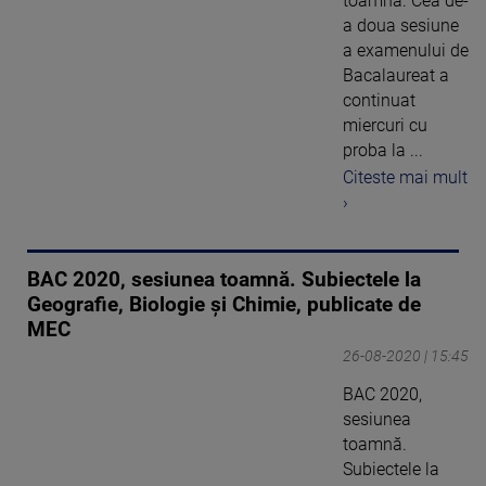
toamnă. Cea de-
a doua sesiune
a examenului de
Bacalaureat a
continuat
miercuri cu
proba la ...
Citeste mai mult
›
BAC 2020, sesiunea toamnă. Subiectele la
Geografie, Biologie și Chimie, publicate de
MEC
26-08-2020 | 15:45
BAC 2020,
sesiunea
toamnă.
Subiectele la