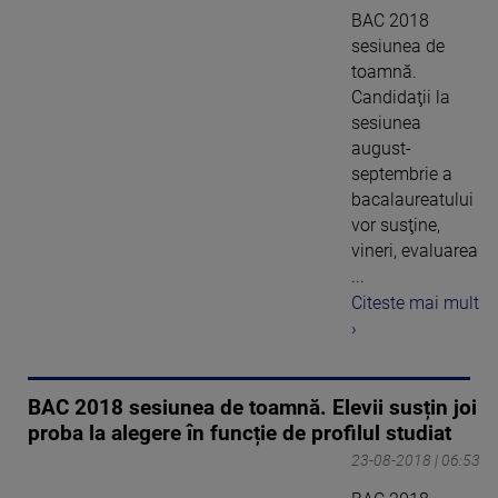
BAC 2018
sesiunea de
toamnă.
Candidaţii la
sesiunea
august-
septembrie a
bacalaureatului
vor susţine,
vineri, evaluarea
...
Citeste mai mult
›
BAC 2018 sesiunea de toamnă. Elevii susțin joi
proba la alegere în funcție de profilul studiat
23-08-2018 | 06:53