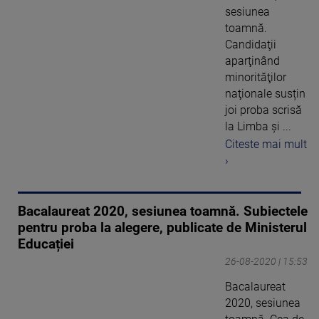
sesiunea
toamnă.
Candidaţii
aparţinând
minorităţilor
naţionale susțin
joi proba scrisă
la Limba şi ...
Citeste mai mult
›
Bacalaureat 2020, sesiunea toamnă. Subiectele
pentru proba la alegere, publicate de Ministerul
Educației
26-08-2020 | 15:53
Bacalaureat
2020, sesiunea