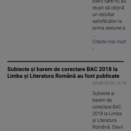
Elevii care nu au
reușit să obțină
un rezultat
satisfăcător la
prima sesiune a
...
Citeste mai mult
›
Subiecte și barem de corectare BAC 2018 la
Limba și Literatura Română au fost publicate
20-08-2018 | 15:19
Subiecte și
barem de
corectare BAC
2018 la Limba
și Literatura
Română. Elevii