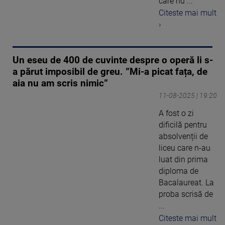
care nu ...
Citeste mai mult
›
Un eseu de 400 de cuvinte despre o operă li s-
a părut imposibil de greu. ”Mi-a picat fața, de
aia nu am scris nimic”
11-08-2025 | 19:20
A fost o zi
dificilă pentru
absolvenții de
liceu care n-au
luat din prima
diploma de
Bacalaureat. La
proba scrisă de
...
Citeste mai mult