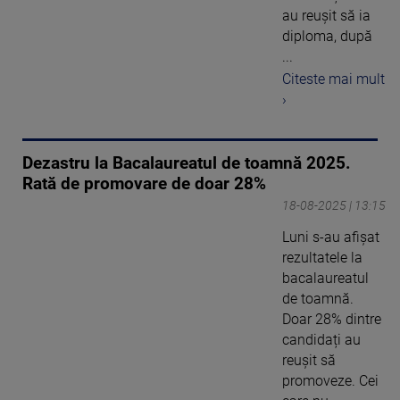
au reușit să ia
diploma, după
...
Citeste mai mult
›
Dezastru la Bacalaureatul de toamnă 2025.
Rată de promovare de doar 28%
18-08-2025 | 13:15
Luni s-au afișat
rezultatele la
bacalaureatul
de toamnă.
Doar 28% dintre
candidați au
reușit să
promoveze. Cei