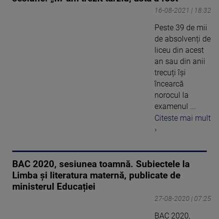
16-08-2021 | 18:32
Peste 39 de mii
de absolvenți de
liceu din acest
an sau din anii
trecuți își
încearcă
norocul la
examenul ...
Citeste mai mult
›
BAC 2020, sesiunea toamnă. Subiectele la
Limba şi literatura maternă, publicate de
ministerul Educației
27-08-2020 | 07:25
BAC 2020,