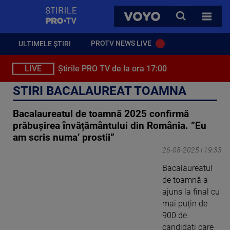
StirilePROTV
CAUTA
VOYO
TOATE 
PROTV NEWS LIVE
ULTIMELE ȘTIRI
LIVE
Știrile PRO TV de la ora 17:00
STIRI BACALAUREAT TOAMNA
Bacalaureatul de toamnă 2025 confirmă
prăbușirea învățământului din România. ”Eu
am scris numa’ prostii”
26-08-2025 | 19:33
Bacalaureatul
de toamnă a
ajuns la final cu
mai puțin de
900 de
candidați care