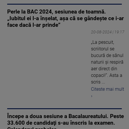
Perle la BAC 2024, sesiunea de toamnă.
„Iubitul ei l-a înșelat, așa că se gândește ce i-ar
face dacă l-ar prinde”
20-08-2024 | 19:17
„La pescuit,
scriitorul se
bucură de sânul
naturii și respiră
aer direct din
copaci!”. Asta a
scris ...
Citeste mai mult
›
Începe a doua sesiune a Bacalaureatului. Peste
33.600 de candidaţi s-au înscris la examen.