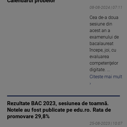
Calendarul probelor
08-08-2024 | 07:11
Cea de-a doua
sesiune din
acest an a
examenului de
bacalaureat
începe, joi, cu
evaluarea
competenţelor
digitate. ...
Citeste mai mult
›
Rezultate BAC 2023, sesiunea de toamnă.
Notele au fost publicate pe edu.ro. Rata de
promovare 29,8%
25-08-2023 | 10:07