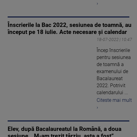
›
Înscrierile la Bac 2022, sesiunea de toamnă, au
început pe 18 iulie. Acte necesare și calendar
18-07-2022 | 10:47
Încep înscrierile
pentru sesiunea
de toamnă a
examenului de
Bacalaureat
2022. Potrivit
calendarului ...
Citeste mai mult
›
Elev, după Bacalaureatul la Română, a doua
sesiune. „M-am trezit târziu, asta a fost”