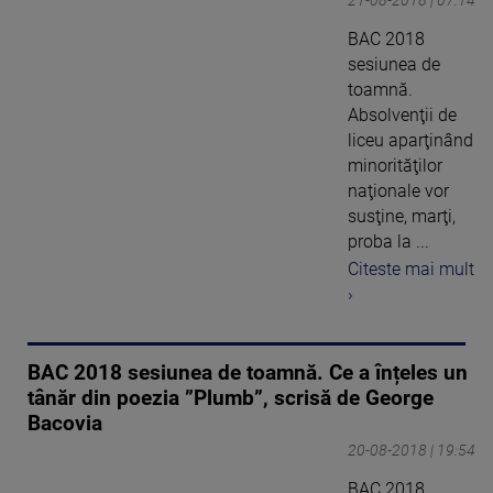
21-08-2018 | 07:14
BAC 2018
sesiunea de
toamnă.
Absolvenţii de
liceu aparţinând
minorităţilor
naţionale vor
susţine, marţi,
proba la ...
Citeste mai mult
›
BAC 2018 sesiunea de toamnă. Ce a înțeles un
tânăr din poezia ”Plumb”, scrisă de George
Bacovia
20-08-2018 | 19:54
BAC 2018