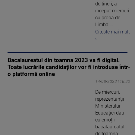
de tineri, a
început miercuri
cu proba de
Limba ...
Citeste mai mult
›
Bacalaureatul din toamna 2023 va fi digital.
Toate lucrările candidaților vor fi introduse într-
o platformă online
14-08-2023 | 18:32
De miercuri,
reprezentanții
Ministerului
Educației dau
cu emoții
bacalaureatul
de toamnă