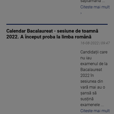
săptămână ...
Citeste mai mult
›
Calendar Bacalaureat - sesiune de toamnă
2022. A început proba la limba română
16-08-2022 | 09:47
Candidații care
nu iau
examenul de la
Bacalaureat
2022 în
sesiunea din
vară mai au o
șansă să
susțină
examenele ...
Citeste mai mult