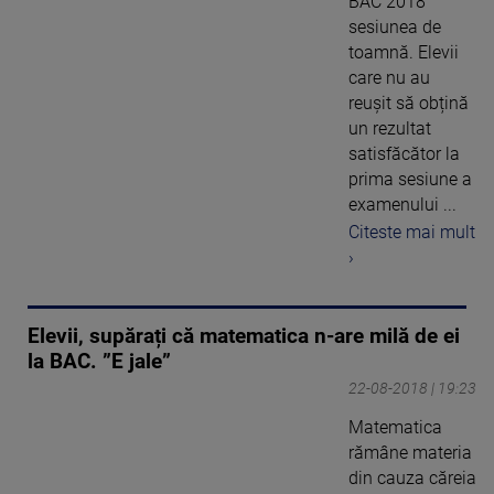
BAC 2018
sesiunea de
toamnă. Elevii
care nu au
reușit să obțină
un rezultat
satisfăcător la
prima sesiune a
examenului ...
Citeste mai mult
›
Elevii, supărați că matematica n-are milă de ei
la BAC. ”E jale”
22-08-2018 | 19:23
Matematica
rămâne materia
din cauza căreia