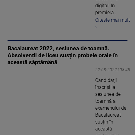
digital! În
premieră ...
Citeste mai mult
›
Bacalaureat 2022, sesiunea de toamnă.
Absolvenții de liceu susțin probele orale în
această săptămână
22-08-2022 | 08:48
Candidaţii
înscrişi la
sesiunea de
toamnă a
examenului de
Bacalaureat
susţin în
această