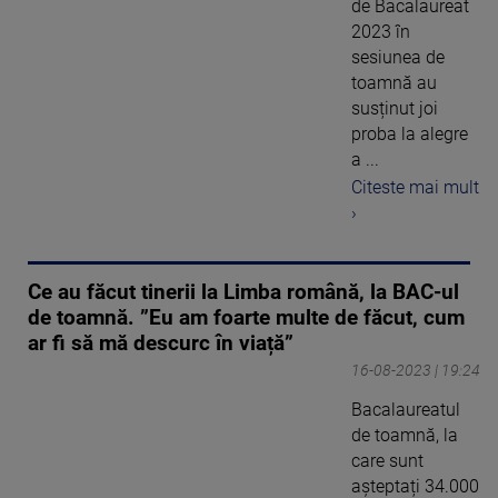
de Bacalaureat
2023 în
sesiunea de
toamnă au
susținut joi
proba la alegre
a ...
Citeste mai mult
›
Ce au făcut tinerii la Limba română, la BAC-ul
de toamnă. ”Eu am foarte multe de făcut, cum
ar fi să mă descurc în viață”
16-08-2023 | 19:24
Bacalaureatul
de toamnă, la
care sunt
așteptați 34.000