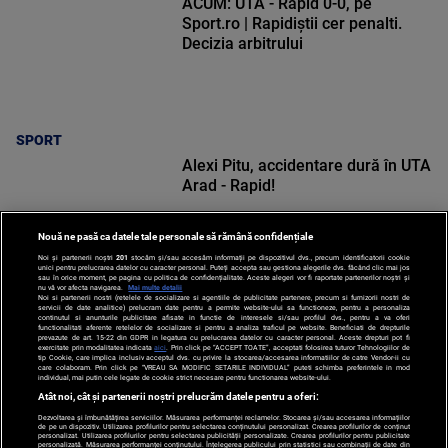
ACUM: UTA - Rapid 0-0, pe
Sport.ro | Rapidiștii cer penalti.
Decizia arbitrului
SPORT
Alexi Pitu, accidentare dură în UTA
Arad - Rapid!
Nouă ne pasă ca datele tale personale să rămână confidențiale
Noi și partenerii noștri
201
stocăm și/sau accesăm informații pe dispozitivul dvs., precum identificatorii cookie
unici pentru prelucrarea datelor cu caracter personal. Puteți accepta sau gestiona alegerile dvs. făcând clic mai jos
sau în orice moment, pe pagina cu politica de confidențialitate. Aceste alegeri vor fi raportate partenerilor noștri și
nu vă vor afecta navigarea.
Mai multe detalii
Noi si partenerii nostri (retelele de socializare si agentiile de publicitate partenere, precum si furnizorii nostri de
SPORT
servicii de date analitice) prelucram date pentru a permite website-ului sa functioneze, pentru a personaliza
continutul si anunturile publicitare afisate in functie de interesele si/sau profilul dvs., pentru a va oferi
functionalitati aferente retelelor de socializare si pentru a analiza traficul pe website. Beneficiati de drepturile
prevazute de art. 15-22 din GDPR in legatura cu prelucrarea datelor cu caracter personal. Aceste drepturi pot fi
exercitate prin modalitatea indicata
aici
. Prin click pe “ACCEPT TOATE”, acceptati folosirea tuturor Tehnologiilor de
tip Cookie, care implica inclusiv acceptul dvs. cu privire la stocarea/accesarea informatiilor de catre Vendor-ii cu
care colaboram. Prin click pe “VREAU SA MODIFIC SETARILE INDIVIDUAL” puteti schimba preferintele in mod
individual, mai putin cele legate de cookie strict necesare pentru functionarea website-ului.
Atât noi, cât și partenerii noștri prelucrăm datele pentru a oferi:
Dezvoltarea și îmbunătățirea serviciilor. Măsurarea performanței reclamelor. Stocarea și/sau accesarea informațiilor
de pe un dispozitiv. Utilizarea profilurilor pentru selectarea conținutului personalizat. Crearea profilurilor de conținut
personalizat. Utilizarea profilurilor pentru selectarea publicității personalizate. Crearea profilurilor pentru publicitate
personalizată. Măsurarea performanței conținutului. Înțelegerea publicului prin statistici sau combinații de date din