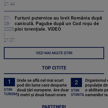
21:44
07-
Furtuni puternice au lovit România după
08-
caniculă. Pagube după un Cod roşu de
2026
ploi torenţiale. VIDEO
|
21:27
VEZI MAI MULTE ȘTIRI
TOP CITITE
Unde se află cel mai scurt
Organismul 
1
2
pod din lume care desparte
populație di
STIRI
două țări europene. Are doar
o abilitate p
STIRI
TURISM
3 metri și două fusuri orare
oamenilor nu
STIINTA
PARTENERI