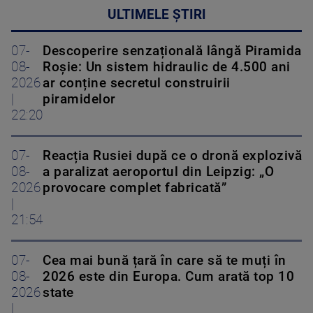
ULTIMELE ȘTIRI
07-
Descoperire senzațională lângă Piramida
08-
Roșie: Un sistem hidraulic de 4.500 ani
2026
ar conține secretul construirii
|
piramidelor
22:20
07-
Reacția Rusiei după ce o dronă explozivă
08-
a paralizat aeroportul din Leipzig: „O
2026
provocare complet fabricată”
|
21:54
07-
Cea mai bună țară în care să te muți în
08-
2026 este din Europa. Cum arată top 10
2026
state
|