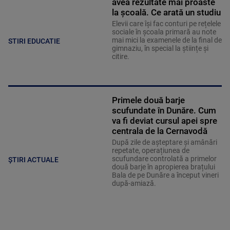
avea rezultate mai proaste
la școală. Ce arată un studiu
Elevii care îşi fac conturi pe rețelele
sociale în școala primară au note
mai mici la examenele de la final de
STIRI EDUCATIE
gimnaziu, în special la științe și
citire.
Primele două barje
scufundate în Dunăre. Cum
va fi deviat cursul apei spre
centrala de la Cernavodă
După zile de așteptare și amânări
repetate, operațiunea de
scufundare controlată a primelor
ȘTIRI ACTUALE
două barje în apropierea brațului
Bala de pe Dunăre a început vineri
după-amiază.