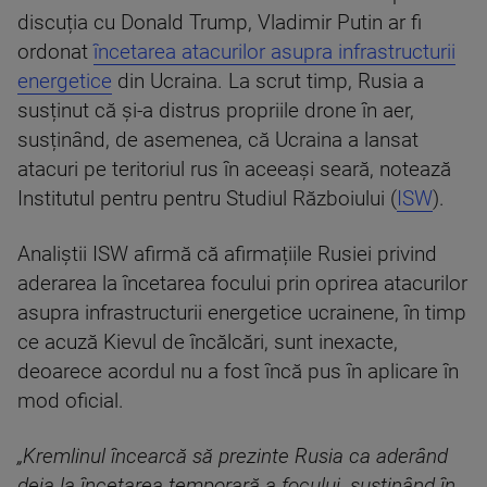
discuția cu Donald Trump, Vladimir Putin ar fi
ordonat
încetarea atacurilor asupra infrastructurii
energetice
din Ucraina. La scrut timp, Rusia a
susținut că și-a distrus propriile drone în aer,
susținând, de asemenea, că Ucraina a lansat
atacuri pe teritoriul rus în aceeași seară, notează
Institutul pentru pentru Studiul Războiului (
ISW
).
Analiștii ISW afirmă că afirmațiile Rusiei privind
aderarea la încetarea focului prin oprirea atacurilor
asupra infrastructurii energetice ucrainene, în timp
ce acuză Kievul de încălcări, sunt inexacte,
deoarece acordul nu a fost încă pus în aplicare în
mod oficial.
„Kremlinul încearcă să prezinte Rusia ca aderând
deja la încetarea temporară a focului, susținând în