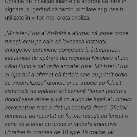
Ucraina de încălcări înainte ca acordul să intre în
vigoare, sugerând că tactici similare ar putea fi
utilizate în viitor, mai arată analiza.
„Ministerul rus al Apărării a afirmat că șapte drone
rusești erau pe cale să lovească instalații
energetice ucrainene conectate la întreprinderi
industriale de apărare din regiunea Nikolaev atunci
când Putin a dat ordin armatei ruse. Ministerul rus
al Apărării a afirmat că forțele sale au primit ordin
să „neutralizeze” dronele și că trupele au folosit
sistemele de apărare antiaeriană Pantsir pentru a
doborî șase drone și că un avion de luptă al Forțelor
aerospațiale ruse a distrus cealaltă dronă. Oficialii
ucraineni au raportat că forțele rusești au lansat o
serie de atacuri cu drone și rachete împotriva
Ucrainei în noaptea de 18 spre 19 martie, iar