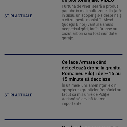
de ploi torenţiale. VIDEO
Furtuna de vineri seară a produs
pagube în mai multe zone din ţară:
în Sibiu, un acoperiş s-a desprins și
ȘTIRI ACTUALE
a căzut peste maşini, în Aleşd
(județul Bihor) vântul a smuls
acoperişul gării, iar în Braşov au
căzut arbori şi au fost inundate
garaje.
Ce face Armata când
detectează drone la granița
României. Piloții de F-16 au
15 minute să decoleze
În ultimele luni, amenințările din
apropierea granițelor României au
făcut ca misiunile de Poliție
ȘTIRI ACTUALE
Aeriană să devină tot mai
importante.