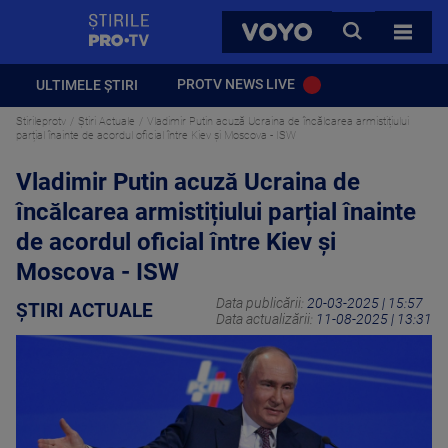
StirilePROTV
CAUTA
VOYO
TOATE 
PROTV NEWS LIVE
ULTIMELE ȘTIRI
Stirileprotv
Știri Actuale
Vladimir Putin acuză Ucraina de încălcarea armistițiului
parțial înainte de acordul oficial între Kiev și Moscova - ISW
Vladimir Putin acuză Ucraina de
încălcarea armistițiului parțial înainte
de acordul oficial între Kiev și
Moscova - ISW
Data publicării:
20-03-2025 | 15:57
ȘTIRI ACTUALE
Data actualizării:
11-08-2025 | 13:31