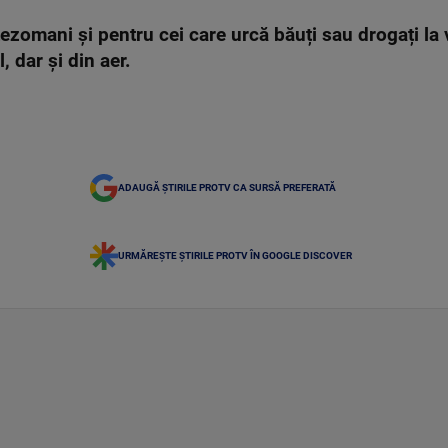
tezomani și pentru cei care urcă băuți sau drogați la v
, dar și din aer.
ADAUGĂ ȘTIRILE PROTV CA SURSĂ PREFERATĂ
URMĂREȘTE ȘTIRILE PROTV ÎN GOOGLE DISCOVER