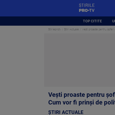
StirilePROTV
TOP CITITE
U
Stirileprotv
Știri Actuale
Vești proaste pentru șoferii
Vești proaste pentru șof
Cum vor fi prinși de poli
ȘTIRI ACTUALE