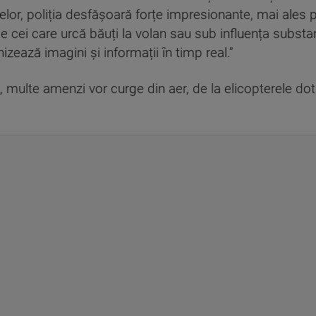
elor, poliția desfășoară forțe impresionante, mai ales 
pe cei care urcă băuți la volan sau sub influența substan
nizează imagini și informații în timp real.”
 multe amenzi vor curge din aer, de la elicopterele 