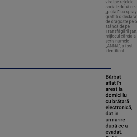
viral pe rețelele
sociale după ce 
„pictat” cu spray
graffiti o declara
de dragoste pe o
stâncă de pe
Transfăgărăşan,
mijlocul căreia a
scris numele
„ANNA”, a fost
identificat.
Bărbat
aflat în
arest la
domiciliu
cu brățară
electronică,
dat în
urmărire
după ce a
evadat.