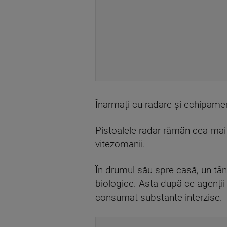
Înarmați cu radare și echipamente
Pistoalele radar rămân cea mai i
vitezomanii.
În drumul său spre casă, un tân
biologice. Asta după ce agenții 
consumat substante interzise.