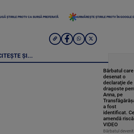
UGĂ ȘTIRILE PROTV CA SURSĂ PREFERATĂ
URMĂREȘTE ȘTIRILE PROTV ÎN GOOGLE 
CITEȘTE ȘI...
Bărbatul care
desenat o
declaraţie de
dragoste pen
Anna, pe
Transfăgărăş
a fost
identificat. C
amendă riscă
VIDEO
Bărbatul devenit