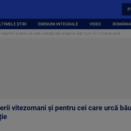
P
LTIMELE ȘTIRI
EMISIUNI INTEGRALE
VIDEO
ROMÂNIA,
 vitezomani și pentru cei care urcă băuți sau drogați la volan. Cum vor fi prinși de poliție
erii vitezomani și pentru cei care urcă bău
ție