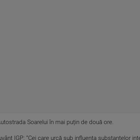
Autostrada Soarelui în mai puțin de două ore.
ânt IGP: ”Cei care urcă sub influența substanțelor inte