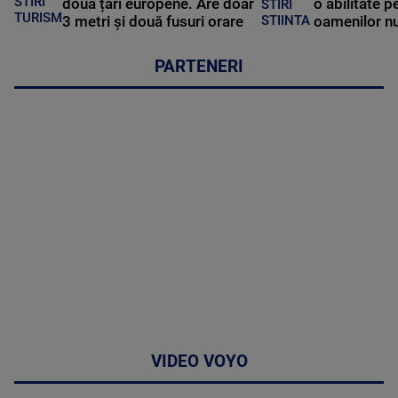
STIRI
două țări europene. Are doar
o abilitate p
STIRI
TURISM
3 metri și două fusuri orare
oamenilor nu
STIINTA
PARTENERI
VIDEO VOYO