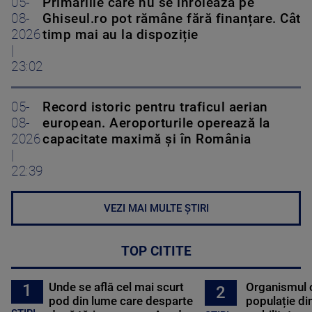
05-
Primăriile care nu se înrolează pe
08-
Ghiseul.ro pot rămâne fără finanțare. Cât
2026
timp mai au la dispoziție
|
23:02
05-
Record istoric pentru traficul aerian
08-
european. Aeroporturile operează la
2026
capacitate maximă și în România
|
22:39
VEZI MAI MULTE ȘTIRI
TOP CITITE
Unde se află cel mai scurt
Organismul 
1
2
pod din lume care desparte
populație di