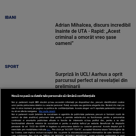
IBANI
Adrian Mihalcea, discurs incredibil
înainte de UTA - Rapid: „Acest
criminal a omorât vreo șase
oameni”
SPORT
Surpriză în UCL! Aarhus a oprit
parcursul perfect al revelației din
preliminarii
Nouă ne pasă ca datele tale personale să rămână confidențiale
Noi și partenerii noștri
201
stocăm și/sau accesăm informații pe dispozitivul dvs., precum identificatorii cookie
unici pentru prelucrarea datelor cu caracter personal. Puteți accepta sau gestiona alegerile dvs. făcând clic mai jos
sau în orice moment, pe pagina cu politica de confidențialitate. Aceste alegeri vor fi raportate partenerilor noștri și
nu vă vor afecta navigarea.
Mai multe detalii
Noi si partenerii nostri (retelele de socializare si agentiile de publicitate partenere, precum si furnizorii nostri de
SPORT
servicii de date analitice) prelucram date pentru a permite website-ului sa functioneze, pentru a personaliza
continutul si anunturile publicitare afisate in functie de interesele si/sau profilul dvs., pentru a va oferi
functionalitati aferente retelelor de socializare si pentru a analiza traficul pe website. Beneficiati de drepturile
prevazute de art. 15-22 din GDPR in legatura cu prelucrarea datelor cu caracter personal. Aceste drepturi pot fi
exercitate prin modalitatea indicata
aici
. Prin click pe “ACCEPT TOATE”, acceptati folosirea tuturor Tehnologiilor de
tip Cookie, care implica inclusiv acceptul dvs. cu privire la stocarea/accesarea informatiilor de catre Vendor-ii cu
care colaboram. Prin click pe “VREAU SA MODIFIC SETARILE INDIVIDUAL” puteti schimba preferintele in mod