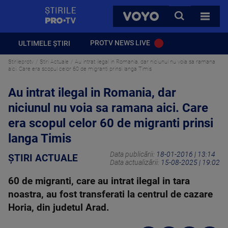
StirilePROTV
CAUTA
VOYO
TOATE 
PROTV NEWS LIVE
ULTIMELE ȘTIRI
Stirileprotv
Știri Actuale
Au intrat ilegal in Romania, dar niciunul nu voia sa ramana
aici. Care era scopul celor 60 de migranti prinsi langa Timis
Au intrat ilegal in Romania, dar
niciunul nu voia sa ramana aici. Care
era scopul celor 60 de migranti prinsi
langa Timis
Data publicării:
18-01-2016 | 13:14
ȘTIRI ACTUALE
Data actualizării:
15-08-2025 | 19:02
60 de migranti, care au intrat ilegal in tara
noastra, au fost transferati la centrul de cazare
Horia, din judetul Arad.