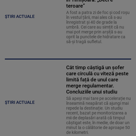
teroare”
A fost a patra zi de foc și cod roșu
ȘTIRI ACTUALE
în vestul țării, mai ales că s-au
înregistrat și 40 de grade la
umbră. Cei care au simțit că nu
mai pot merge prin arșiță s-au
oprit la punctele de hidratare ca
să-și tragă sufletul.
Cât timp câștigă un șofer
care circulă cu viteză peste
limită față de unul care
merge regulamentar.
Concluziile unui studiu
Să apeși mai tare pe accelerație nu
ȘTIRI ACTUALE
înseamnă neapărat că ajungi mai
repede la destinație. Un studiu
recent, bazat pe monitorizarea a
mii de deplasări arată că timpul
câștigat este, în medie, de doar un
minut la o călătorie de aproape 50
de kilometri.