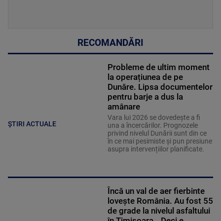
RECOMANDĂRI
Probleme de ultim moment
la operațiunea de pe
Dunăre. Lipsa documentelor
pentru barje a dus la
amânare
Vara lui 2026 se dovedește a fi
ȘTIRI ACTUALE
una a încercărilor. Prognozele
privind nivelul Dunării sunt din ce
în ce mai pesimiste și pun presiune
asupra intervențiilor planificate.
Încă un val de aer fierbinte
lovește România. Au fost 55
de grade la nivelul asfaltului
în Timișoara. „Deci e