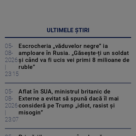
ULTIMELE ȘTIRI
05-
Escrocheria „văduvelor negre” ia
08-
amploare în Rusia. „Găsește-ți un soldat
2026
și când va fi ucis vei primi 8 milioane de
|
ruble”
23:15
05-
Aflat în SUA, ministrul britanic de
08-
Externe a evitat să spună dacă îl mai
2026
consideră pe Trump „idiot, rasist și
|
misogin”
23:07