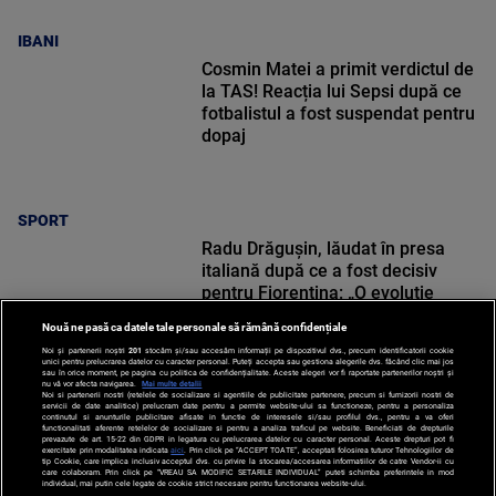
IBANI
Cosmin Matei a primit verdictul de
la TAS! Reacția lui Sepsi după ce
fotbalistul a fost suspendat pentru
dopaj
SPORT
Radu Drăgușin, lăudat în presa
italiană după ce a fost decisiv
pentru Fiorentina: „O evoluție
reușită”
Nouă ne pasă ca datele tale personale să rămână confidențiale
Noi și partenerii noștri
201
stocăm și/sau accesăm informații pe dispozitivul dvs., precum identificatorii cookie
unici pentru prelucrarea datelor cu caracter personal. Puteți accepta sau gestiona alegerile dvs. făcând clic mai jos
sau în orice moment, pe pagina cu politica de confidențialitate. Aceste alegeri vor fi raportate partenerilor noștri și
nu vă vor afecta navigarea.
Mai multe detalii
Noi si partenerii nostri (retelele de socializare si agentiile de publicitate partenere, precum si furnizorii nostri de
SPORT
servicii de date analitice) prelucram date pentru a permite website-ului sa functioneze, pentru a personaliza
continutul si anunturile publicitare afisate in functie de interesele si/sau profilul dvs., pentru a va oferi
functionalitati aferente retelelor de socializare si pentru a analiza traficul pe website. Beneficiati de drepturile
prevazute de art. 15-22 din GDPR in legatura cu prelucrarea datelor cu caracter personal. Aceste drepturi pot fi
exercitate prin modalitatea indicata
aici
. Prin click pe “ACCEPT TOATE”, acceptati folosirea tuturor Tehnologiilor de
tip Cookie, care implica inclusiv acceptul dvs. cu privire la stocarea/accesarea informatiilor de catre Vendor-ii cu
care colaboram. Prin click pe “VREAU SA MODIFIC SETARILE INDIVIDUAL” puteti schimba preferintele in mod
individual, mai putin cele legate de cookie strict necesare pentru functionarea website-ului.