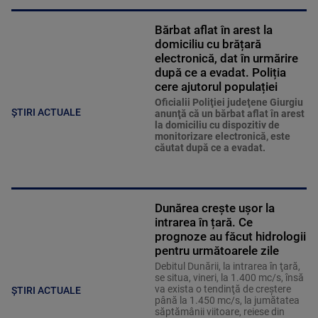
Bărbat aflat în arest la
domiciliu cu brățară
electronică, dat în urmărire
după ce a evadat. Poliția
cere ajutorul populației
Oficialii Poliţiei judeţene Giurgiu
ȘTIRI ACTUALE
anunţă că un bărbat aflat în arest
la domiciliu cu dispozitiv de
monitorizare electronică, este
căutat după ce a evadat.
Dunărea crește ușor la
intrarea în țară. Ce
prognoze au făcut hidrologii
pentru următoarele zile
Debitul Dunării, la intrarea în ţară,
se situa, vineri, la 1.400 mc/s, însă
va exista o tendinţă de creştere
ȘTIRI ACTUALE
până la 1.450 mc/s, la jumătatea
săptămânii viitoare, reiese din