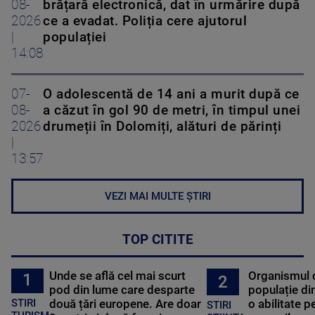
08-
brățară electronică, dat în urmărire după
2026
ce a evadat. Poliția cere ajutorul
|
populației
14:08
07-
O adolescentă de 14 ani a murit după ce
08-
a căzut în gol 90 de metri, în timpul unei
2026
drumeții în Dolomiți, alături de părinți
|
13:57
VEZI MAI MULTE ȘTIRI
TOP CITITE
Unde se află cel mai scurt
Organismul 
1
2
pod din lume care desparte
populație di
STIRI
două țări europene. Are doar
o abilitate p
STIRI