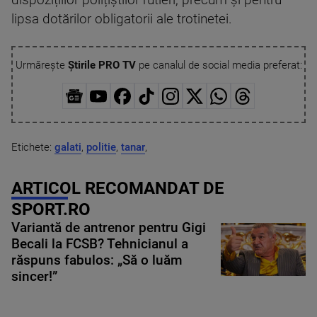
dispozițiilor polițiștilor rutieri, precum și pentru
lipsa dotărilor obligatorii ale trotinetei.
Urmărește
Știrile PRO TV
pe canalul de social media preferat:
Etichete:
galati
,
politie
,
tanar
,
ARTICOL RECOMANDAT DE
SPORT.RO
Variantă de antrenor pentru Gigi
Becali la FCSB? Tehnicianul a
răspuns fabulos: „Să o luăm
sincer!”