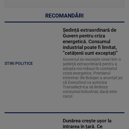
RECOMANDĂRI
Ședință extraordinară de
Guvern pentru criza
energetică. Consumul
industrial poate fi limitat,
”cetățenii sunt exceptați”
Guvernul se reuneşte vineri într-o
STIRI POLITICE
şedinţă extraordinară pentru a
adopta noi măsuri în contextul
crizei energetice. Premierul
interimar Ilie Bolojan a anunțat joi
că Executivul va autoriza
Transelectrica să limiteze
consumul industrial, dacă este
cazul.
Dunărea crește ușor la
intrarea în țară. Ce