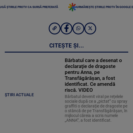
UGĂ ȘTIRILE PROTV CA SURSĂ PREFERATĂ
URMĂREȘTE ȘTIRILE PROTV ÎN GOOGLE 
CITEȘTE ȘI...
Bărbatul care a desenat o
declaraţie de dragoste
pentru Anna, pe
Transfăgărăşan, a fost
identificat. Ce amendă
riscă. VIDEO
ȘTIRI ACTUALE
Bărbatul devenit viral pe rețelele
sociale după ce a „pictat” cu spray
graffiti o declaraţie de dragoste pe
o stâncă de pe Transfăgărăşan, în
mijlocul căreia a scris numele
„ANNA”, a fost identificat.