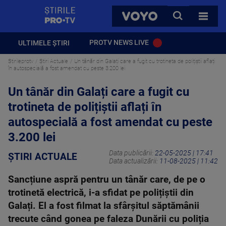
StirilePROTV
CAUTA
VOYO
TOATE 
PROTV NEWS LIVE
ULTIMELE ȘTIRI
Stirileprotv
Știri Actuale
Un tânăr din Galați care a fugit cu trotineta de polițiștii aflați
în autospecială a fost amendat cu peste 3.200 lei
Un tânăr din Galați care a fugit cu
trotineta de polițiștii aflați în
autospecială a fost amendat cu peste
3.200 lei
Data publicării:
22-05-2025 | 17:41
ȘTIRI ACTUALE
Data actualizării:
11-08-2025 | 11:42
Sancțiune aspră pentru un tânăr care, de pe o
trotinetă electrică, i-a sfidat pe polițiștii din
Galați. El a fost filmat la sfârșitul săptămânii
trecute când gonea pe faleza Dunării cu poliția