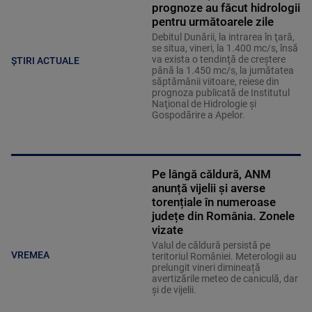
prognoze au făcut hidrologii
pentru următoarele zile
Debitul Dunării, la intrarea în ţară,
se situa, vineri, la 1.400 mc/s, însă
va exista o tendinţă de creştere
ȘTIRI ACTUALE
până la 1.450 mc/s, la jumătatea
săptămânii viitoare, reiese din
prognoza publicată de Institutul
Naţional de Hidrologie şi
Gospodărire a Apelor.
Pe lângă căldură, ANM
anunță vijelii și averse
torențiale în numeroase
județe din România. Zonele
vizate
Valul de căldură persistă pe
VREMEA
teritoriul României. Meterologii au
prelungit vineri dimineață
avertizările meteo de caniculă, dar
și de vijelii.