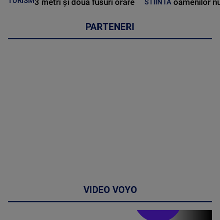
TURISM
3 metri și două fusuri orare
oamenilor nu
STIINTA
PARTENERI
VIDEO VOYO