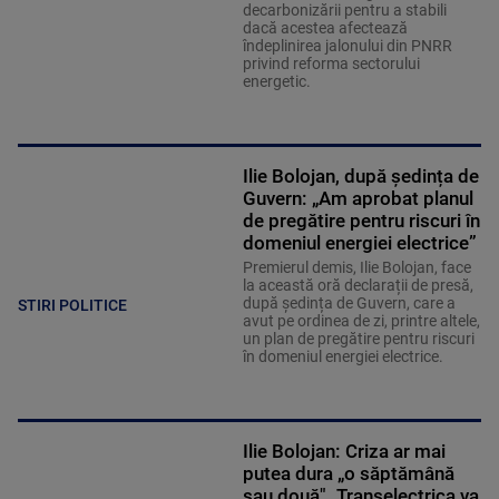
decarbonizării pentru a stabili
dacă acestea afectează
îndeplinirea jalonului din PNRR
privind reforma sectorului
energetic.
Ilie Bolojan, după ședința de
Guvern: „Am aprobat planul
de pregătire pentru riscuri în
domeniul energiei electrice”
Premierul demis, Ilie Bolojan, face
la această oră declarații de presă,
după ședința de Guvern, care a
STIRI POLITICE
avut pe ordinea de zi, printre altele,
un plan de pregătire pentru riscuri
în domeniul energiei electrice.
Ilie Bolojan: Criza ar mai
putea dura „o săptămână
sau două". Transelectrica va