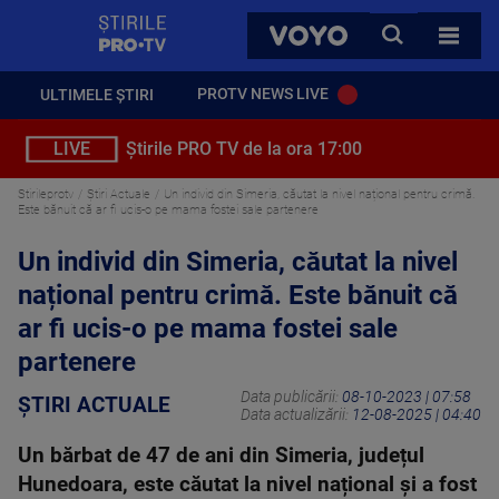
StirilePROTV
CAUTA
VOYO
TOATE 
PROTV NEWS LIVE
ULTIMELE ȘTIRI
LIVE
Știrile PRO TV de la ora 17:00
Stirileprotv
Știri Actuale
Un individ din Simeria, căutat la nivel național pentru crimă.
Este bănuit că ar fi ucis-o pe mama fostei sale partenere
Un individ din Simeria, căutat la nivel
național pentru crimă. Este bănuit că
ar fi ucis-o pe mama fostei sale
partenere
Data publicării:
08-10-2023 | 07:58
ȘTIRI ACTUALE
Data actualizării:
12-08-2025 | 04:40
Un bărbat de 47 de ani din Simeria, județul
Hunedoara, este căutat la nivel național și a fost