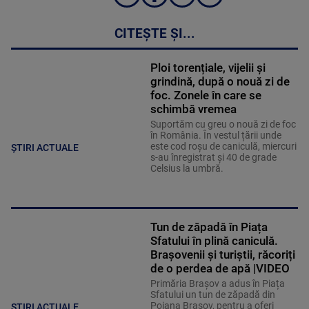
CITEȘTE ȘI...
Ploi torențiale, vijelii și
grindină, după o nouă zi de
foc. Zonele în care se
schimbă vremea
Suportăm cu greu o nouă zi de foc
în România. În vestul țării unde
este cod roșu de caniculă, miercuri
ȘTIRI ACTUALE
s-au înregistrat și 40 de grade
Celsius la umbră.
Tun de zăpadă în Piața
Sfatului în plină caniculă.
Brașovenii și turiștii, răcoriți
de o perdea de apă |VIDEO
Primăria Brașov a adus în Piața
Sfatului un tun de zăpadă din
Poiana Brașov, pentru a oferi
ȘTIRI ACTUALE