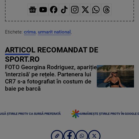
Etichete:
crima
,
urmarit national
,
ARTICOL RECOMANDAT DE
SPORT.RO
FOTO Georgina Rodriguez, apariție
'interzisă' pe rețele. Partenera lui
CR7 s-a fotografiat în costum de
baie pe barcă
UGĂ ȘTIRILE PROTV CA SURSĂ PREFERATĂ
URMĂREȘTE ȘTIRILE PROTV ÎN GOOGLE 