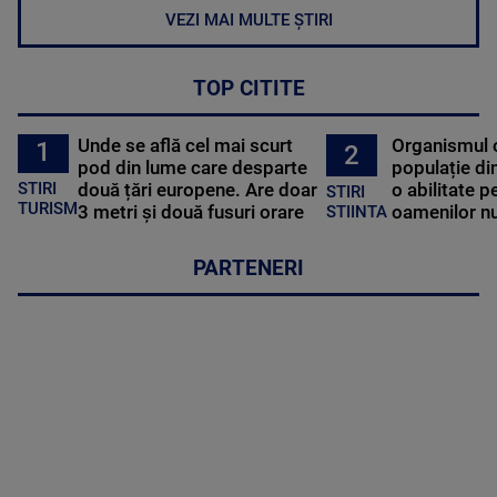
VEZI MAI MULTE ȘTIRI
TOP CITITE
Unde se află cel mai scurt
Organismul 
1
2
pod din lume care desparte
populație di
STIRI
două țări europene. Are doar
o abilitate p
STIRI
TURISM
3 metri și două fusuri orare
oamenilor nu
STIINTA
PARTENERI