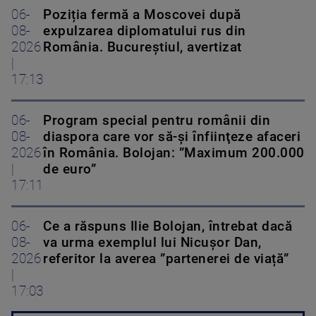
06-
Poziția fermă a Moscovei după
08-
expulzarea diplomatului rus din
2026
România. Bucureștiul, avertizat
|
17:13
06-
Program special pentru românii din
08-
diaspora care vor să-şi înfiinţeze afaceri
2026
în România. Bolojan: ”Maximum 200.000
|
de euro”
17:11
06-
Ce a răspuns Ilie Bolojan, întrebat dacă
08-
va urma exemplul lui Nicușor Dan,
2026
referitor la averea ”partenerei de viață”
|
17:03