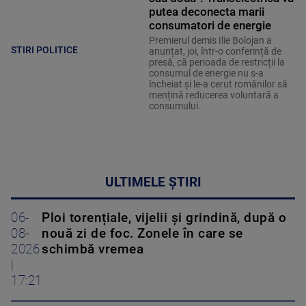
putea deconecta marii
consumatori de energie
Premierul demis Ilie Bolojan a
STIRI POLITICE
anunțat, joi, într-o conferință de
presă, că perioada de restricții la
consumul de energie nu s-a
încheiat și le-a cerut românilor să
mențină reducerea voluntară a
consumului.
ULTIMELE ȘTIRI
06-
Ploi torențiale, vijelii și grindină, după o
08-
nouă zi de foc. Zonele în care se
2026
schimbă vremea
|
17:21