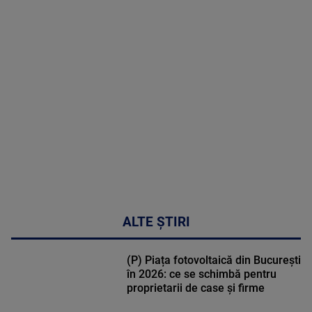
MAI
MULTE
DETALII
49:04
ALTE ȘTIRI
(P) Piața fotovoltaică din București
în 2026: ce se schimbă pentru
proprietarii de case și firme