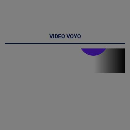
VIDEO VOYO
Stirile PRO TV
Stirile PRO
TV # 13.00 -
06 August
2026