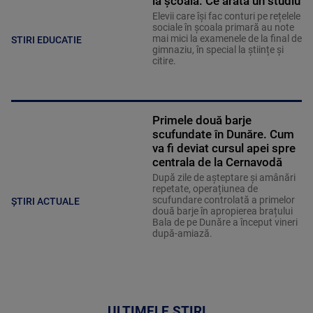
la școală. Ce arată un studiu
Elevii care îşi fac conturi pe rețelele
sociale în școala primară au note
mai mici la examenele de la final de
STIRI EDUCATIE
gimnaziu, în special la științe și
citire.
Primele două barje
scufundate în Dunăre. Cum
va fi deviat cursul apei spre
centrala de la Cernavodă
După zile de așteptare și amânări
repetate, operațiunea de
scufundare controlată a primelor
ȘTIRI ACTUALE
două barje în apropierea brațului
Bala de pe Dunăre a început vineri
după-amiază.
ULTIMELE ȘTIRI