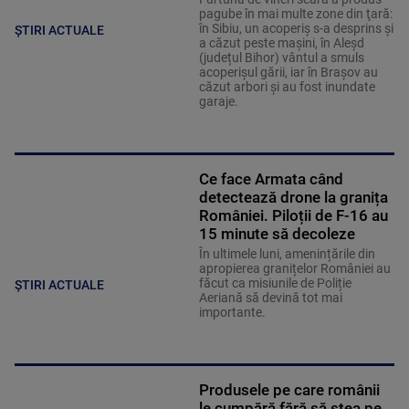
pagube în mai multe zone din ţară:
în Sibiu, un acoperiş s-a desprins și
ȘTIRI ACTUALE
a căzut peste maşini, în Aleşd
(județul Bihor) vântul a smuls
acoperişul gării, iar în Braşov au
căzut arbori şi au fost inundate
garaje.
Ce face Armata când
detectează drone la granița
României. Piloții de F-16 au
15 minute să decoleze
În ultimele luni, amenințările din
apropierea granițelor României au
făcut ca misiunile de Poliție
ȘTIRI ACTUALE
Aeriană să devină tot mai
importante.
Produsele pe care românii
le cumpără fără să stea pe