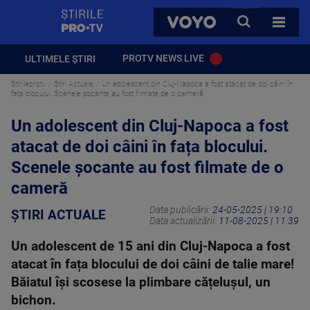
StirilePROTV
CAUTA
VOYO
TOATE 
PROTV NEWS LIVE
ULTIMELE ȘTIRI
Stirileprotv
Știri Actuale
Un adolescent din Cluj-Napoca a fost atacat de doi câini în
fața blocului. Scenele șocante au fost filmate de o cameră
Un adolescent din Cluj-Napoca a fost
atacat de doi câini în fața blocului.
Scenele șocante au fost filmate de o
cameră
Data publicării:
24-05-2025 | 19:10
ȘTIRI ACTUALE
Data actualizării:
11-08-2025 | 11:39
Un adolescent de 15 ani din Cluj-Napoca a fost
atacat în fața blocului de doi câini de talie mare!
Băiatul își scosese la plimbare cățelușul, un
bichon.