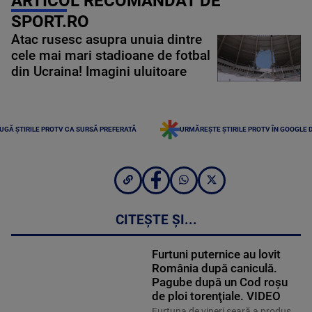
ARTICOL RECOMANDAT DE
SPORT.RO
Atac rusesc asupra unuia dintre
cele mai mari stadioane de fotbal
din Ucraina! Imagini uluitoare
UGĂ ȘTIRILE PROTV CA SURSĂ PREFERATĂ
URMĂREȘTE ȘTIRILE PROTV ÎN GOOGLE 
CITEȘTE ȘI...
Furtuni puternice au lovit
România după caniculă.
Pagube după un Cod roşu
de ploi torenţiale. VIDEO
Furtuna de vineri seară a produs