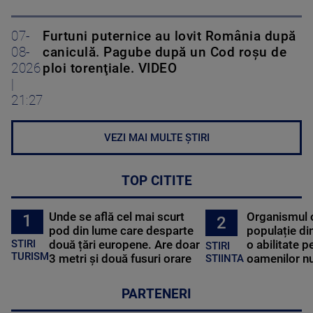
07-
Furtuni puternice au lovit România după
08-
caniculă. Pagube după un Cod roşu de
2026
ploi torenţiale. VIDEO
|
21:27
VEZI MAI MULTE ȘTIRI
TOP CITITE
Unde se află cel mai scurt
Organismul 
1
2
pod din lume care desparte
populație di
STIRI
două țări europene. Are doar
o abilitate p
STIRI
TURISM
3 metri și două fusuri orare
oamenilor nu
STIINTA
PARTENERI