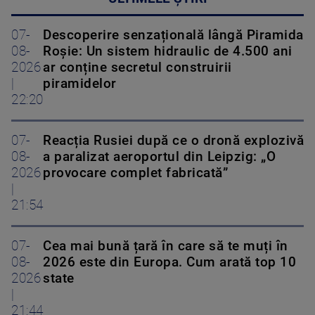
07-
Descoperire senzațională lângă Piramida
08-
Roșie: Un sistem hidraulic de 4.500 ani
2026
ar conține secretul construirii
|
piramidelor
22:20
07-
Reacția Rusiei după ce o dronă explozivă
08-
a paralizat aeroportul din Leipzig: „O
2026
provocare complet fabricată”
|
21:54
07-
Cea mai bună țară în care să te muți în
08-
2026 este din Europa. Cum arată top 10
2026
state
|
21:44