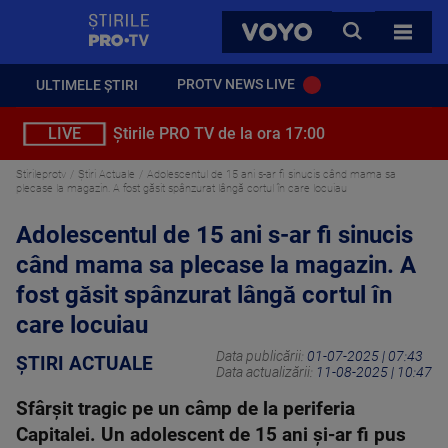
StirilePROTV
CAUTA
VOYO
TOATE 
PROTV NEWS LIVE
ULTIMELE ȘTIRI
LIVE
Știrile PRO TV de la ora 17:00
Stirileprotv
Știri Actuale
Adolescentul de 15 ani s-ar fi sinucis când mama sa
plecase la magazin. A fost găsit spânzurat lângă cortul în care locuiau
Adolescentul de 15 ani s-ar fi sinucis
când mama sa plecase la magazin. A
fost găsit spânzurat lângă cortul în
care locuiau
Data publicării:
01-07-2025 | 07:43
ȘTIRI ACTUALE
Data actualizării:
11-08-2025 | 10:47
Sfârșit tragic pe un câmp de la periferia
Capitalei. Un adolescent de 15 ani și-ar fi pus