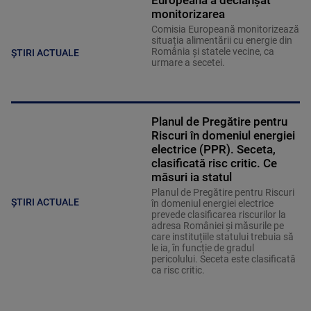
Europeană a declanșat
monitorizarea
Comisia Europeană monitorizează
situația alimentării cu energie din
România și statele vecine, ca
ȘTIRI ACTUALE
urmare a secetei.
Planul de Pregătire pentru
Riscuri în domeniul energiei
electrice (PPR). Seceta,
clasificată risc critic. Ce
măsuri ia statul
Planul de Pregătire pentru Riscuri
ȘTIRI ACTUALE
în domeniul energiei electrice
prevede clasificarea riscurilor la
adresa României și măsurile pe
care instituțiile statului trebuia să
le ia, în funcție de gradul
pericolului. Seceta este clasificată
ca risc critic.