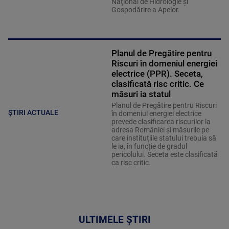
Naţional de Hidrologie şi
Gospodărire a Apelor.
Planul de Pregătire pentru
Riscuri în domeniul energiei
electrice (PPR). Seceta,
clasificată risc critic. Ce
măsuri ia statul
Planul de Pregătire pentru Riscuri
ȘTIRI ACTUALE
în domeniul energiei electrice
prevede clasificarea riscurilor la
adresa României și măsurile pe
care instituțiile statului trebuia să
le ia, în funcție de gradul
pericolului. Seceta este clasificată
ca risc critic.
ULTIMELE ȘTIRI