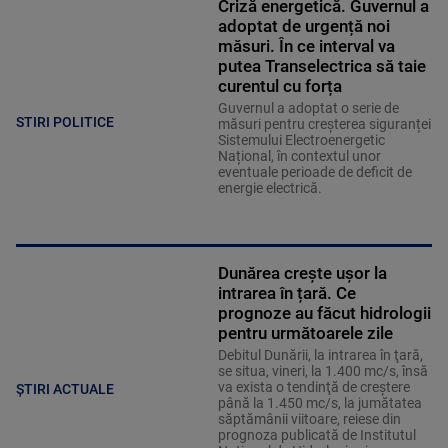
Criză energetică. Guvernul a
adoptat de urgență noi
măsuri. În ce interval va
putea Transelectrica să taie
curentul cu forța
Guvernul a adoptat o serie de
STIRI POLITICE
măsuri pentru creșterea siguranței
Sistemului Electroenergetic
Național, în contextul unor
eventuale perioade de deficit de
energie electrică.
Dunărea crește ușor la
intrarea în țară. Ce
prognoze au făcut hidrologii
pentru următoarele zile
Debitul Dunării, la intrarea în ţară,
se situa, vineri, la 1.400 mc/s, însă
va exista o tendinţă de creştere
ȘTIRI ACTUALE
până la 1.450 mc/s, la jumătatea
săptămânii viitoare, reiese din
prognoza publicată de Institutul