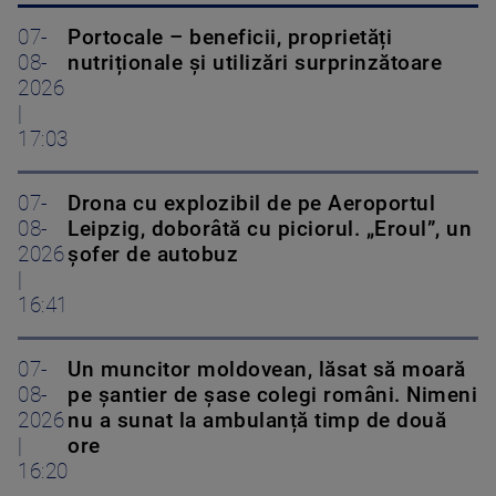
07-
Portocale – beneficii, proprietăți
08-
nutriționale și utilizări surprinzătoare
2026
|
17:03
07-
Drona cu explozibil de pe Aeroportul
08-
Leipzig, doborâtă cu piciorul. „Eroul”, un
2026
șofer de autobuz
|
16:41
07-
Un muncitor moldovean, lăsat să moară
08-
pe șantier de șase colegi români. Nimeni
2026
nu a sunat la ambulanță timp de două
|
ore
16:20