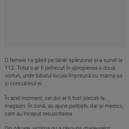
O femeie l-a găsit pe tânăr spânzurat și a sunat la
112. Totul s-ar fi petrecut în apropierea a două
corturi, unde băiatul locuia împreună cu mama sa
și concubinul ei.
În acel moment, cei doi ar fi fost plecați la
magazin. În zonă, au ajuns polițiștii, dar și medicii,
care au început resuscitarea.
Din păcate, victima nu a răspuns manevrelor.