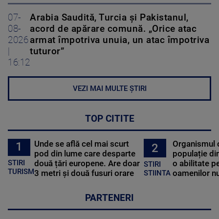
07-
Arabia Saudită, Turcia și Pakistanul,
08-
acord de apărare comună. „Orice atac
2026
armat împotriva unuia, un atac împotriva
|
tuturor”
16:12
VEZI MAI MULTE ȘTIRI
TOP CITITE
Unde se află cel mai scurt
Organismul 
1
2
pod din lume care desparte
populație di
STIRI
două țări europene. Are doar
o abilitate p
STIRI
TURISM
3 metri și două fusuri orare
oamenilor nu
STIINTA
PARTENERI