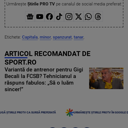
Urmărește
Știrile PRO TV
pe canalul de social media preferat:
Etichete:
Capitala
,
minor
,
spanzurat
,
tanar
,
ARTICOL RECOMANDAT DE
SPORT.RO
Variantă de antrenor pentru Gigi
Becali la FCSB? Tehnicianul a
răspuns fabulos: „Să o luăm
sincer!”
UGĂ ȘTIRILE PROTV CA SURSĂ PREFERATĂ
URMĂREȘTE ȘTIRILE PROTV ÎN GOOGLE 