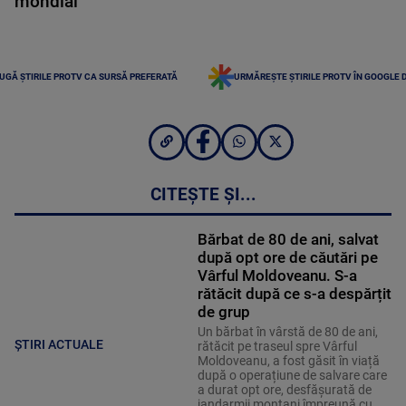
mondial
UGĂ ȘTIRILE PROTV CA SURSĂ PREFERATĂ
URMĂREȘTE ȘTIRILE PROTV ÎN GOOGLE 
CITEȘTE ȘI...
Bărbat de 80 de ani, salvat
după opt ore de căutări pe
Vârful Moldoveanu. S-a
rătăcit după ce s-a despărțit
de grup
Un bărbat în vârstă de 80 de ani,
ȘTIRI ACTUALE
rătăcit pe traseul spre Vârful
Moldoveanu, a fost găsit în viață
după o operațiune de salvare care
a durat opt ore, desfășurată de
jandarmii montani împreună cu