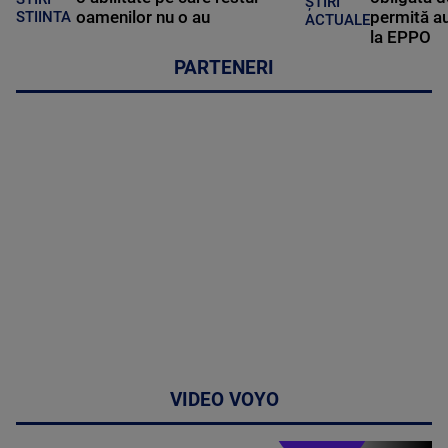
ȘTIRI
oamenilor nu o au
permită au
STIINTA
ACTUALE
la EPPO
PARTENERI
VIDEO VOYO