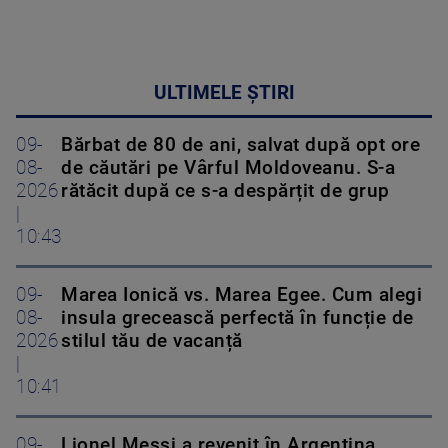
ULTIMELE ȘTIRI
09-
Bărbat de 80 de ani, salvat după opt ore
08-
de căutări pe Vârful Moldoveanu. S-a
2026
rătăcit după ce s-a despărțit de grup
|
10:43
09-
Marea Ionică vs. Marea Egee. Cum alegi
08-
insula grecească perfectă în funcție de
2026
stilul tău de vacanță
|
10:41
09-
Lionel Messi a revenit în Argentina