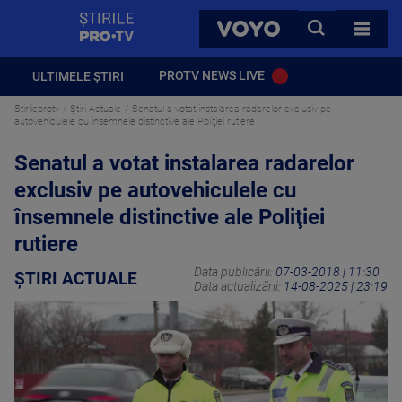
StirilePROTV
CAUTA
VOYO
TOATE 
PROTV NEWS LIVE
ULTIMELE ȘTIRI
Stirileprotv
Știri Actuale
Senatul a votat instalarea radarelor exclusiv pe
autovehiculele cu însemnele distinctive ale Poliţiei rutiere
Senatul a votat instalarea radarelor
exclusiv pe autovehiculele cu
însemnele distinctive ale Poliţiei
rutiere
Data publicării:
07-03-2018 | 11:30
ȘTIRI ACTUALE
Data actualizării:
14-08-2025 | 23:19