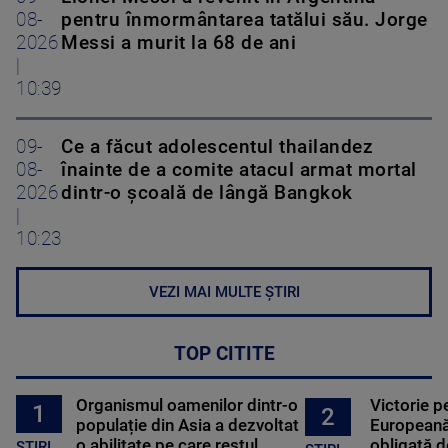
08-
pentru înmormântarea tatălui său. Jorge
2026
Messi a murit la 68 de ani
|
10:39
09-
Ce a făcut adolescentul thailandez
08-
înainte de a comite atacul armat mortal
2026
dintr-o școală de lângă Bangkok
|
10:23
VEZI MAI MULTE ȘTIRI
TOP CITITE
Organismul oamenilor dintr-o
Victorie p
1
2
populație din Asia a dezvoltat
Europeană
o abilitate pe care restul
obligată d
STIRI