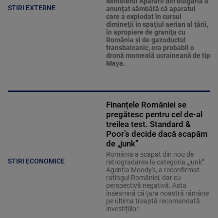
Ministerul Apărării din Bulgaria a
STIRI EXTERNE
anunţat sâmbătă că aparatul
care a explodat în cursul
dimineţii în spaţiul aerian al ţării,
în apropiere de graniţa cu
România şi de gazoductul
transbalcanic, era probabil o
dronă momeală ucraineană de tip
Maya.
Finanțele României se
pregătesc pentru cel de-al
treilea test. Standard &
Poor’s decide dacă scapăm
de „junk”
România a scapat din nou de
STIRI ECONOMICE
retrogradarea la categoria „junk”.
Agenția Moody's, a reconfirmat
ratingul României, dar cu
perspectivă negativă. Asta
înseamnă că țara noastră rămâne
pe ultima treaptă recomandată
investițiilor.