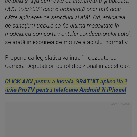
actuală şi aşa cum este ea interpretată şi aplicată,
OUG 195/2002 este o ordonanţă orientată doar
către aplicarea de sancţiuni şi atât. Ori, aplicarea
de sancţiuni trebuie să fie ultima modalitate în
modelarea comportamentului conducătorului auto
",
se arată în expunea de motive a actului normativ.
Propunerea legislativă va intra în dezbaterea
Camera Deputaţilor, cu rol decizional în acest caz.
CLICK AICI pentru a instala GRATUIT aplica?ia ?
tirile ProTV pentru telefoane Android ?i iPhone!