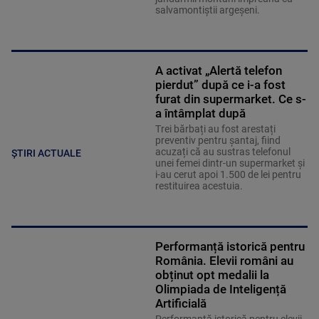
salvamontiștii argeșeni.
A activat „Alertă telefon
pierdut” după ce i-a fost
furat din supermarket. Ce s-
a întâmplat după
Trei bărbați au fost arestați
preventiv pentru șantaj, fiind
acuzați că au sustras telefonul
ȘTIRI ACTUALE
unei femei dintr-un supermarket și
i-au cerut apoi 1.500 de lei pentru
restituirea acestuia.
Performanță istorică pentru
România. Elevii români au
obținut opt medalii la
Olimpiada de Inteligență
Artificială