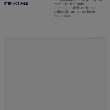
Performanță istorică pentru elevii
ȘTIRI ACTUALE
români la Olimpiada
Internațională de Inteligență
Artificială, care a avut loc în
Kazahstan.