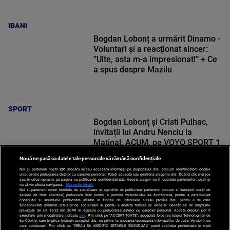
IBANI
Bogdan Lobonț a urmărit Dinamo -
Voluntari și a reacționat sincer:
”Uite, asta m-a impresionat!” + Ce
a spus despre Mazilu
SPORT
Bogdan Lobonț și Cristi Pulhac,
invitații lui Andru Nenciu la
Matinal, ACUM, pe VOYO SPORT 1
Nouă ne pasă ca datele tale personale să rămână confidențiale
Noi și partenerii noștri
201
stocăm și/sau accesăm informații pe dispozitivul dvs., precum identificatorii cookie
unici pentru prelucrarea datelor cu caracter personal. Puteți accepta sau gestiona alegerile dvs. făcând clic mai jos
sau în orice moment, pe pagina cu politica de confidențialitate. Aceste alegeri vor fi raportate partenerilor noștri și
nu vă vor afecta navigarea.
Mai multe detalii
Noi si partenerii nostri (retelele de socializare si agentiile de publicitate partenere, precum si furnizorii nostri de
SPORT
servicii de date analitice) prelucram date pentru a permite website-ului sa functioneze, pentru a personaliza
continutul si anunturile publicitare afisate in functie de interesele si/sau profilul dvs., pentru a va oferi
functionalitati aferente retelelor de socializare si pentru a analiza traficul pe website. Beneficiati de drepturile
prevazute de art. 15-22 din GDPR in legatura cu prelucrarea datelor cu caracter personal. Aceste drepturi pot fi
exercitate prin modalitatea indicata
aici
. Prin click pe “ACCEPT TOATE”, acceptati folosirea tuturor Tehnologiilor de
tip Cookie, care implica inclusiv acceptul dvs. cu privire la stocarea/accesarea informatiilor de catre Vendor-ii cu
care colaboram. Prin click pe “VREAU SA MODIFIC SETARILE INDIVIDUAL” puteti schimba preferintele in mod