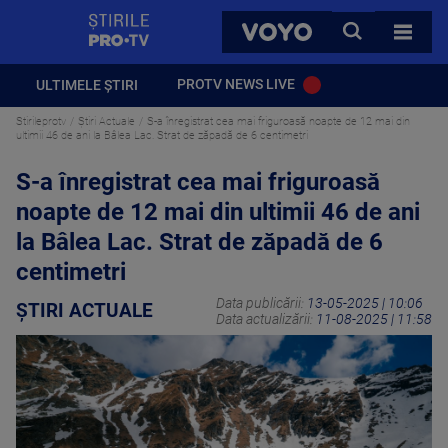
StirilePROTV
CAUTA
VOYO
TOATE 
PROTV NEWS LIVE
ULTIMELE ȘTIRI
Stirileprotv
Știri Actuale
S-a înregistrat cea mai friguroasă noapte de 12 mai din
ultimii 46 de ani la Bâlea Lac. Strat de zăpadă de 6 centimetri
S-a înregistrat cea mai friguroasă
noapte de 12 mai din ultimii 46 de ani
la Bâlea Lac. Strat de zăpadă de 6
centimetri
Data publicării:
13-05-2025 | 10:06
ȘTIRI ACTUALE
Data actualizării:
11-08-2025 | 11:58