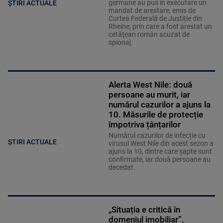
germane au pus în executare un
ȘTIRI ACTUALE
mandat de arestare, emis de
Curtea Federală de Justiţie din
Rheine, prin care a fost arestat un
cetăţean român acuzat de
spionaj.
Alerta West Nile: două
persoane au murit, iar
numărul cazurilor a ajuns la
10. Măsurile de protecție
împotriva țânțarilor
Numărul cazurilor de infecție cu
ȘTIRI ACTUALE
virusul West Nile din acest sezon a
ajuns la 10, dintre care șapte sunt
confirmate, iar două persoane au
decedat.
„Situația e critică în
domeniul imobiliar”.