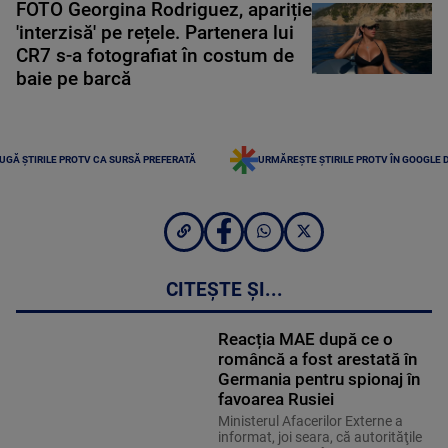
FOTO Georgina Rodriguez, apariție
'interzisă' pe rețele. Partenera lui
CR7 s-a fotografiat în costum de
baie pe barcă
UGĂ ȘTIRILE PROTV CA SURSĂ PREFERATĂ
URMĂREȘTE ȘTIRILE PROTV ÎN GOOGLE 
CITEȘTE ȘI...
Reacția MAE după ce o
româncă a fost arestată în
Germania pentru spionaj în
favoarea Rusiei
Ministerul Afacerilor Externe a
informat, joi seara, că autorităţile