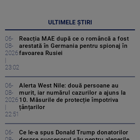
ULTIMELE ȘTIRI
06-
Reacția MAE după ce o româncă a fost
08-
arestată în Germania pentru spionaj în
2026
favoarea Rusiei
|
23:02
06-
Alerta West Nile: două persoane au
08-
murit, iar numărul cazurilor a ajuns la
2026
10. Măsurile de protecție împotriva
|
țânțarilor
22:51
06-
Ce le-a spus Donald Trump donatorilor
08-
despre succesorul său pentru alegerile