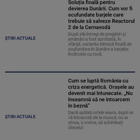
Soluția finală pentru
devierea Dunării. Cum vor fi
scufundate barjele care
trebuie să salveze Reactorul
2 de la Cernavodă
După zile întregi de pregătiri și
ȘTIRI ACTUALE
amânări a fost aprobată, în
sfârșit, varianta tehnică finală de
scufundare în Dunăre a barjelor
încărcate cu rocă.
Cum se luptă România cu
criza energetică. Orașele au
devenit mai întunecate. „Nu
înseamnă să ne întoarcem
în beznă”
Dacă spălați rufele seara, după ce
ȘTIRI ACTUALE
vă întoarceți de la muncă, nu ar
strica, o vreme, să schimbați
obiceiul.