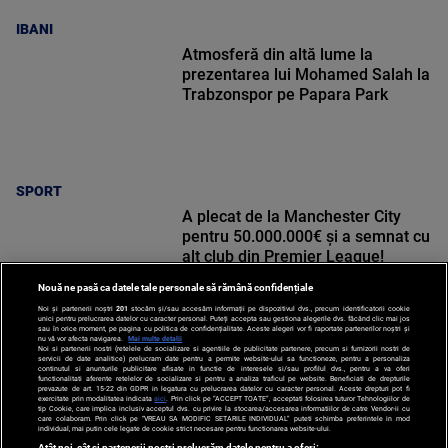
IBANI
Atmosferă din altă lume la
prezentarea lui Mohamed Salah la
Trabzonspor pe Papara Park
SPORT
A plecat de la Manchester City
pentru 50.000.000€ și a semnat cu
alt club din Premier League!
Nouă ne pasă ca datele tale personale să rămână confidențiale
Noi și partenerii noștri
201
stocăm și/sau accesăm informații pe dispozitivul dvs., precum identificatorii cookie
unici pentru prelucrarea datelor cu caracter personal. Puteți accepta sau gestiona alegerile dvs. făcând clic mai jos
sau în orice moment, pe pagina cu politica de confidențialitate. Aceste alegeri vor fi raportate partenerilor noștri și
nu vă vor afecta navigarea.
Mai multe detalii
Noi si partenerii nostri (retelele de socializare si agentiile de publicitate partenere, precum si furnizorii nostri de
SPORT
servicii de date analitice) prelucram date pentru a permite website-ului sa functioneze, pentru a personaliza
continutul si anunturile publicitare afisate in functie de interesele si/sau profilul dvs., pentru a va oferi
functionalitati aferente retelelor de socializare si pentru a analiza traficul pe website. Beneficiati de drepturile
prevazute de art. 15-22 din GDPR in legatura cu prelucrarea datelor cu caracter personal. Aceste drepturi pot fi
exercitate prin modalitatea indicata
aici
. Prin click pe “ACCEPT TOATE”, acceptati folosirea tuturor Tehnologiilor de
tip Cookie, care implica inclusiv acceptul dvs. cu privire la stocarea/accesarea informatiilor de catre Vendor-ii cu
care colaboram. Prin click pe “VREAU SA MODIFIC SETARILE INDIVIDUAL” puteti schimba preferintele in mod
individual, mai putin cele legate de cookie strict necesare pentru functionarea website-ului.
Atât noi, cât și partenerii noștri prelucrăm datele pentru a oferi: