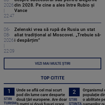
2026
din 2028. Pe cine a ales între Rubio și
|
Vance
22:47
06-
Zelenski vrea să rupă de Rusia un stat
08-
aliat tradițional al Moscovei. „Trebuie să-
2026
i despărțim”
|
22:09
VEZI MAI MULTE ȘTIRI
TOP CITITE
Unde se află cel mai scurt
Organismul 
1
2
pod din lume care desparte
populație di
STIRI
două țări europene. Are doar
o abilitate p
STIRI
TURISM
3 metri și două fusuri orare
oamenilor nu
STIINTA