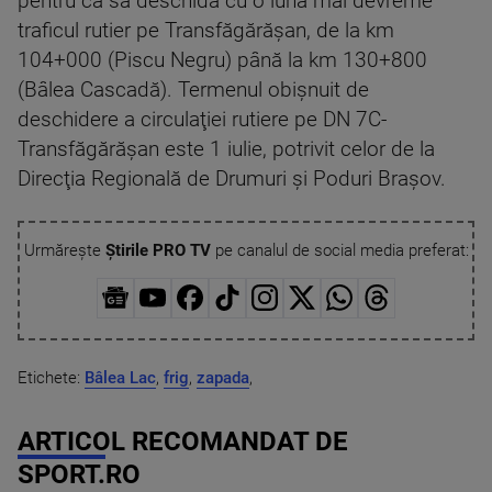
pentru ca să deschidă cu o lună mai devreme
traficul rutier pe Transfăgărăşan, de la km
104+000 (Piscu Negru) până la km 130+800
(Bâlea Cascadă). Termenul obişnuit de
deschidere a circulaţiei rutiere pe DN 7C-
Transfăgărăşan este 1 iulie, potrivit celor de la
Direcţia Regională de Drumuri şi Poduri Braşov.
Urmărește
Știrile PRO TV
pe canalul de social media preferat:
Etichete:
Bâlea Lac
,
frig
,
zapada
,
ARTICOL RECOMANDAT DE
SPORT.RO