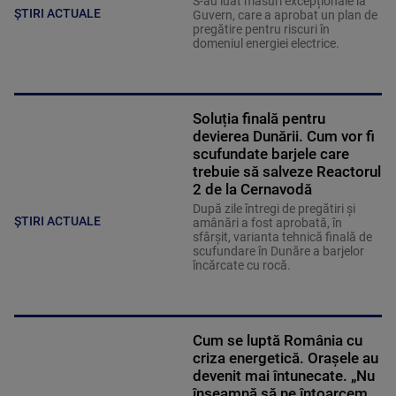
S-au luat măsuri excepționale la
ȘTIRI ACTUALE
Guvern, care a aprobat un plan de
pregătire pentru riscuri în
domeniul energiei electrice.
Soluția finală pentru
devierea Dunării. Cum vor fi
scufundate barjele care
trebuie să salveze Reactorul
2 de la Cernavodă
După zile întregi de pregătiri și
ȘTIRI ACTUALE
amânări a fost aprobată, în
sfârșit, varianta tehnică finală de
scufundare în Dunăre a barjelor
încărcate cu rocă.
Cum se luptă România cu
criza energetică. Orașele au
devenit mai întunecate. „Nu
înseamnă să ne întoarcem