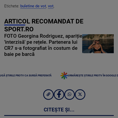
Etichete:
buletine de vot
,
vot
,
ARTICOL RECOMANDAT DE
SPORT.RO
FOTO Georgina Rodriguez, apariție
'interzisă' pe rețele. Partenera lui
CR7 s-a fotografiat în costum de
baie pe barcă
UGĂ ȘTIRILE PROTV CA SURSĂ PREFERATĂ
URMĂREȘTE ȘTIRILE PROTV ÎN GOOGLE 
CITEȘTE ȘI...