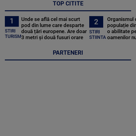
TOP CITITE
Unde se află cel mai scurt
Organismul 
1
2
pod din lume care desparte
populație di
STIRI
două țări europene. Are doar
o abilitate p
STIRI
TURISM
3 metri și două fusuri orare
oamenilor nu
STIINTA
PARTENERI