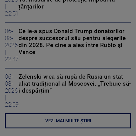
|
țânțarilor
22:51
06-
Ce le-a spus Donald Trump donatorilor
08-
despre succesorul său pentru alegerile
2026
din 2028. Pe cine a ales între Rubio și
|
Vance
22:47
06-
Zelenski vrea să rupă de Rusia un stat
08-
aliat tradițional al Moscovei. „Trebuie să-
2026
i despărțim”
|
22:09
VEZI MAI MULTE ȘTIRI