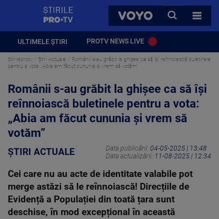
StirilePROTV
CAUTA
VOYO
TOATE 
PROTV NEWS LIVE
ULTIMELE ȘTIRI
Stirileprotv
Știri Actuale
Românii s-au grăbit la ghișee ca să își reînnoiască buletinele
pentru a vota: „Abia am făcut cununia și vrem să votăm”
Românii s-au grăbit la ghișee ca să își
reînnoiască buletinele pentru a vota:
„Abia am făcut cununia și vrem să
votăm”
Data publicării:
04-05-2025 | 13:48
ȘTIRI ACTUALE
Data actualizării:
11-08-2025 | 12:34
Cei care nu au acte de identitate valabile pot
merge astăzi să le reînnoiască! Direcțiile de
Evidență a Populației din toată țara sunt
deschise, în mod excepțional în această