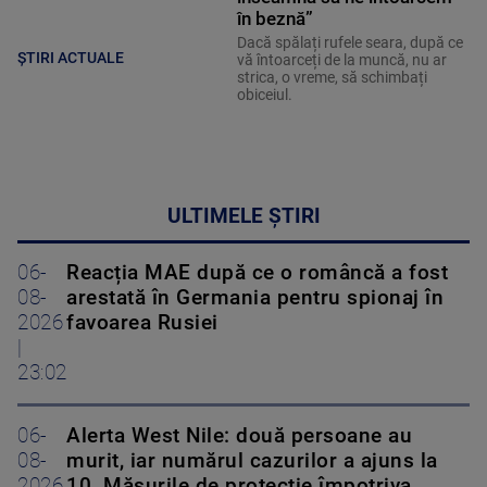
în beznă”
Dacă spălați rufele seara, după ce
ȘTIRI ACTUALE
vă întoarceți de la muncă, nu ar
strica, o vreme, să schimbați
obiceiul.
ULTIMELE ȘTIRI
06-
Reacția MAE după ce o româncă a fost
08-
arestată în Germania pentru spionaj în
2026
favoarea Rusiei
|
23:02
06-
Alerta West Nile: două persoane au
08-
murit, iar numărul cazurilor a ajuns la
2026
10. Măsurile de protecție împotriva