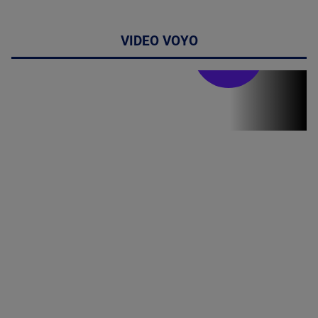
VIDEO VOYO
Stirile PRO TV
Stirile PRO
TV # 19.00 -
06 August
2026
MAI
MULTE