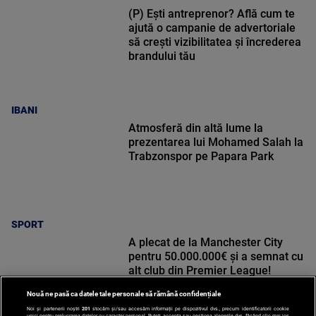
(P) Ești antreprenor? Află cum te
ajută o campanie de advertoriale
să crești vizibilitatea și încrederea
brandului tău
IBANI
Atmosferă din altă lume la
prezentarea lui Mohamed Salah la
Trabzonspor pe Papara Park
SPORT
A plecat de la Manchester City
pentru 50.000.000€ și a semnat cu
alt club din Premier League!
Nouă ne pasă ca datele tale personale să rămână confidențiale
Noi și partenerii noștri
201
stocăm și/sau accesăm informații pe dispozitivul dvs., precum identificatorii cookie
unici pentru prelucrarea datelor cu caracter personal. Puteți accepta sau gestiona alegerile dvs. făcând clic mai jos