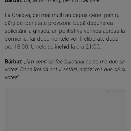
Bărbat:
Da, acum merg, pentru mai bine.
La Craiova, cei mai mulți au depus cereri pentru
cărți de identitate provizorii. După depunerea
solicitării la ghişeu, un polițist va verifica adresa la
domiciliu. Iar documentele vor fi eliberate după
ora 18:00. Urnele se închid la ora 21:00.
Bărbat:
„
Am venit să fac buletinul ca să mă duc să
votez. Dacă îmi dă actul astăzi, astăzi mă duc să și
votez”.