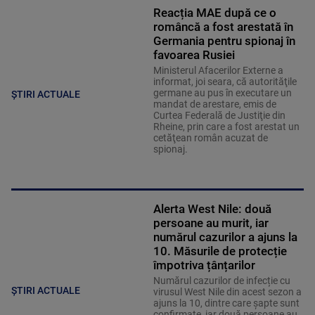
Reacția MAE după ce o
româncă a fost arestată în
Germania pentru spionaj în
favoarea Rusiei
Ministerul Afacerilor Externe a
informat, joi seara, că autorităţile
germane au pus în executare un
ȘTIRI ACTUALE
mandat de arestare, emis de
Curtea Federală de Justiţie din
Rheine, prin care a fost arestat un
cetăţean român acuzat de
spionaj.
Alerta West Nile: două
persoane au murit, iar
numărul cazurilor a ajuns la
10. Măsurile de protecție
împotriva țânțarilor
Numărul cazurilor de infecție cu
ȘTIRI ACTUALE
virusul West Nile din acest sezon a
ajuns la 10, dintre care șapte sunt
confirmate, iar două persoane au