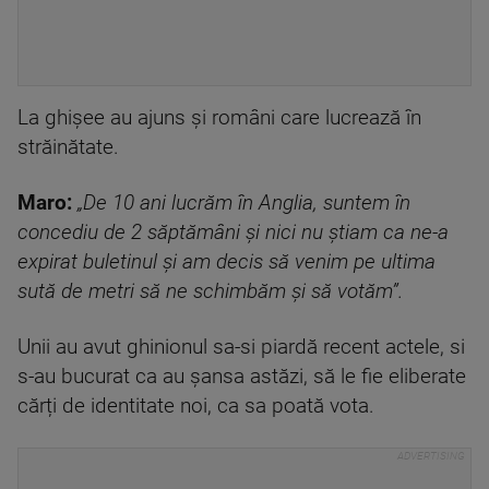
La ghişee au ajuns şi români care lucrează în
străinătate.
Maro:
„De 10 ani lucrăm în Anglia, suntem în
concediu de 2 săptămâni și nici nu știam ca ne-a
expirat buletinul și am decis să venim pe ultima
sută de metri să ne schimbăm și să votăm”.
Unii au avut ghinionul sa-si piardă recent actele, si
s-au bucurat ca au șansa astăzi, să le fie eliberate
cărți de identitate noi, ca sa poată vota.