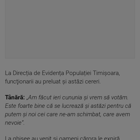
La Direcția de Evidența Populației Timișoara,
funcţionarii au preluat şi astăzi cereri.
Tânără:
„
Am făcut ieri cununia și vrem să votăm.
Este foarte bine că se lucrează și astăzi pentru că
putem și noi cei care ne-am schimbat, care avem
nevoie”.
La ghișee au venit și oameni cărora le expiră