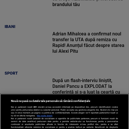
brandului tău
IBANI
Adrian Mihalcea a confirmat noul
transfer la UTA după remiza cu
Rapid! Anunțul făcut despre starea
lui Alexi Pitu
SPORT
După un flash-interviu liniștit,
Daniel Pancu a EXPLODAT la
conferință și s-a luat la ceartă cu
oamenii în sală: ”Gata, nu mai
Nouă ne pasă ca datele tale personale să rămână confidențiale
strigați”
Noi și partenerii noștri
201
stocăm și/sau accesăm informații pe dispozitivul dvs., precum identificatorii cookie
unici pentru prelucrarea datelor cu caracter personal. Puteți accepta sau gestiona alegerile dvs. făcând clic mai jos
sau în orice moment, pe pagina cu politica de confidențialitate. Aceste alegeri vor fi raportate partenerilor noștri și
nu vă vor afecta navigarea.
Mai multe detalii
Noi si partenerii nostri (retelele de socializare si agentiile de publicitate partenere, precum si furnizorii nostri de
SPORT
servicii de date analitice) prelucram date pentru a permite website-ului sa functioneze, pentru a personaliza
continutul si anunturile publicitare afisate in functie de interesele si/sau profilul dvs., pentru a va oferi
functionalitati aferente retelelor de socializare si pentru a analiza traficul pe website. Beneficiati de drepturile