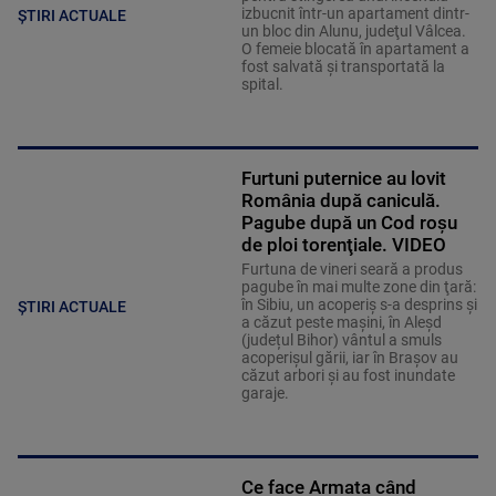
izbucnit într-un apartament dintr-
ȘTIRI ACTUALE
un bloc din Alunu, judeţul Vâlcea.
O femeie blocată în apartament a
fost salvată şi transportată la
spital.
Furtuni puternice au lovit
România după caniculă.
Pagube după un Cod roşu
de ploi torenţiale. VIDEO
Furtuna de vineri seară a produs
pagube în mai multe zone din ţară:
în Sibiu, un acoperiş s-a desprins și
ȘTIRI ACTUALE
a căzut peste maşini, în Aleşd
(județul Bihor) vântul a smuls
acoperişul gării, iar în Braşov au
căzut arbori şi au fost inundate
garaje.
Ce face Armata când