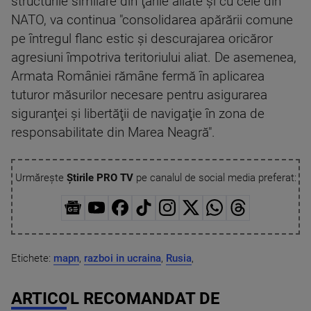
structurile similare din ţările aliate şi cu cele din
NATO, va continua "consolidarea apărării comune
pe întregul flanc estic şi descurajarea oricăror
agresiuni împotriva teritoriului aliat. De asemenea,
Armata României rămâne fermă în aplicarea
tuturor măsurilor necesare pentru asigurarea
siguranţei şi libertăţii de navigaţie în zona de
responsabilitate din Marea Neagră".
Urmărește
Știrile PRO TV
pe canalul de social media preferat:
Etichete:
mapn
,
razboi in ucraina
,
Rusia
,
ARTICOL RECOMANDAT DE