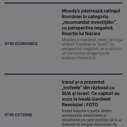
Moody’s păstrează ratingul
României în categoria
„recomandat investiţiilor”,
cu perspectiva negativă.
Reacția lui Nazare
Moody's a menţinut, vineri, ratingul
STIRI ECONOMICE
atribuit României la "Baa3", cu
perspectivă negativă, se arată într-
un comunicat al agenţiei de
evaluare financiară.
Iranul și-a prezentat
„trofeele” din războiul cu
SUA și Israel. Ce capturi au
scos la iveală Gardienii
Revoluției | FOTO
Iranul expune o parte dintre
STIRI EXTERNE
aeronavele americane şi
israeliene pe care susţine că le-a
doborât în timpul războiului de