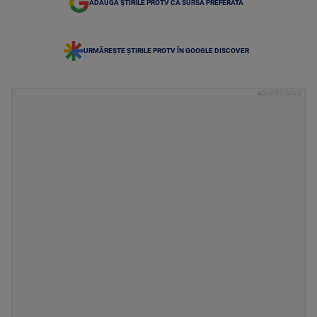
ADAUGĂ ȘTIRILE PROTV CA SURSĂ PREFERATĂ
URMĂREȘTE ȘTIRILE PROTV ÎN GOOGLE DISCOVER