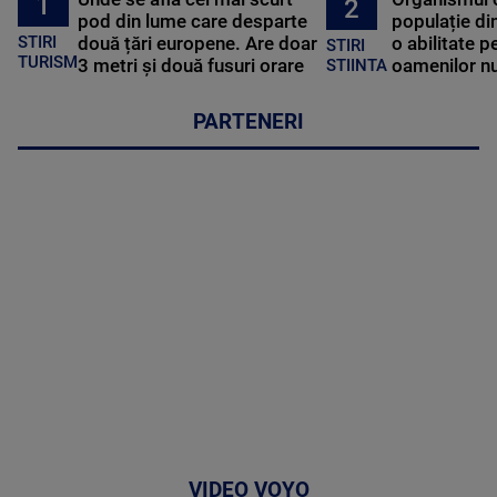
1
2
pod din lume care desparte
populație di
STIRI
două țări europene. Are doar
o abilitate p
STIRI
TURISM
3 metri și două fusuri orare
oamenilor nu
STIINTA
PARTENERI
VIDEO VOYO