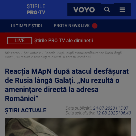
StirilePROTV
CAUTA
VOYO
TOATE 
PROTV NEWS LIVE
ULTIMELE ȘTIRI
LIVE
Știrile PRO TV ale dimineții
Stirileprotv
Știri Actuale
Reacția MApN după atacul desfășurat de Rusia lângă
Galați. „Nu rezultă o ameninţare directă la adresa României”
Reacția MApN după atacul desfășurat
de Rusia lângă Galați. „Nu rezultă o
ameninţare directă la adresa
României”
Data publicării:
24-07-2023 | 15:07
ȘTIRI ACTUALE
Data actualizării:
12-08-2025 | 06:43