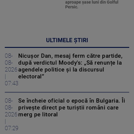
aproape şase luni din Golful
Persic.
ULTIMELE ȘTIRI
08-
Nicușor Dan, mesaj ferm către partide,
08-
după verdictul Moody's: „Să renunțe la
2026
agendele politice şi la discursul
|
electoral”
07:43
08-
Se încheie oficial o epocă în Bulgaria. Îi
08-
privește direct pe turiștii români care
2026
merg pe litoral
|
07:29