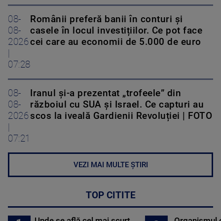
08-
Românii preferă banii în conturi și
08-
casele în locul investițiilor. Ce pot face
2026
cei care au economii de 5.000 de euro
|
07:28
08-
Iranul și-a prezentat „trofeele” din
08-
războiul cu SUA și Israel. Ce capturi au
2026
scos la iveală Gardienii Revoluției | FOTO
|
07:21
VEZI MAI MULTE ȘTIRI
TOP CITITE
Unde se află cel mai scurt
Organismul 