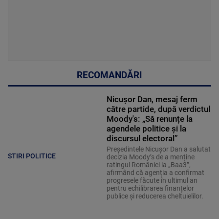
RECOMANDĂRI
Nicușor Dan, mesaj ferm
către partide, după verdictul
Moody's: „Să renunțe la
agendele politice şi la
discursul electoral”
Președintele Nicușor Dan a salutat
STIRI POLITICE
decizia Moody’s de a menține
ratingul României la „Baa3”,
afirmând că agenția a confirmat
progresele făcute în ultimul an
pentru echilibrarea finanțelor
publice și reducerea cheltuielilor.