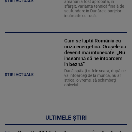
ȘTIRI ACTUALE
amânări a fost aprobată, în
sfârșit, varianta tehnică finală de
scufundare în Dunăre a barjelor
încărcate cu rocă.
Cum se luptă România cu
criza energetică. Orașele au
devenit mai întunecate. „Nu
înseamnă să ne întoarcem
în beznă”
Dacă spălați rufele seara, după ce
ȘTIRI ACTUALE
vă întoarceți de la muncă, nu ar
strica, o vreme, să schimbați
obiceiul.
ULTIMELE ȘTIRI