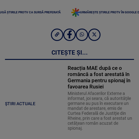
UGĂ ȘTIRILE PROTV CA SURSĂ PREFERATĂ
URMĂREȘTE ȘTIRILE PROTV ÎN GOOGLE 
CITEȘTE ȘI...
Reacția MAE după ce o
româncă a fost arestată în
Germania pentru spionaj în
favoarea Rusiei
Ministerul Afacerilor Externe a
informat, joi seara, că autorităţile
germane au pus în executare un
ȘTIRI ACTUALE
mandat de arestare, emis de
Curtea Federală de Justiţie din
Rheine, prin care a fost arestat un
cetăţean român acuzat de
spionaj.