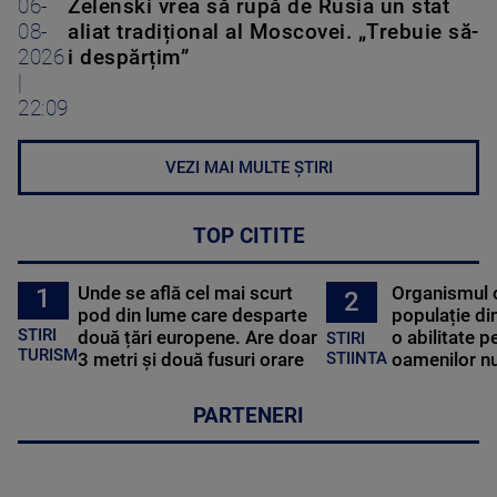
06-
Zelenski vrea să rupă de Rusia un stat
08-
aliat tradițional al Moscovei. „Trebuie să-
2026
i despărțim”
|
22:09
VEZI MAI MULTE ȘTIRI
TOP CITITE
Unde se află cel mai scurt
Organismul 
1
2
pod din lume care desparte
populație di
STIRI
două țări europene. Are doar
o abilitate p
STIRI
TURISM
3 metri și două fusuri orare
oamenilor nu
STIINTA
PARTENERI