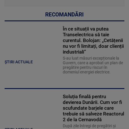
RECOMANDĂRI
În ce situații va putea
Transelectrica să taie
curentul. Bolojan: „Cetățenii
nu vor fi limitați, doar clienții
industriali”
S-au luat măsuri excepționale la
ȘTIRI ACTUALE
Guvern, care a aprobat un plan de
pregătire pentru riscuri în
domeniul energiei electrice.
Soluția finală pentru
devierea Dunării. Cum vor fi
scufundate barjele care
trebuie să salveze Reactorul
2 de la Cernavodă
După zile întregi de pregătiri și