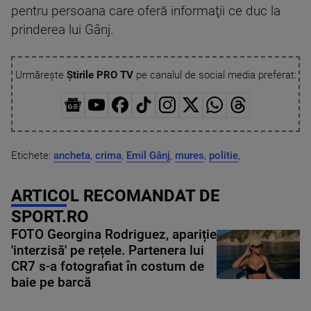
pentru persoana care oferă informaţii ce duc la
prinderea lui Gânj.
Urmărește
Știrile PRO TV
pe canalul de social media preferat:
Etichete:
ancheta
,
crima
,
Emil Gânj
,
mures
,
politie
,
ARTICOL RECOMANDAT DE
SPORT.RO
FOTO Georgina Rodriguez, apariție
'interzisă' pe rețele. Partenera lui
CR7 s-a fotografiat în costum de
baie pe barcă