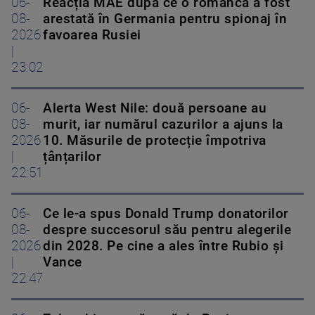
06-
Reacția MAE după ce o româncă a fost
08-
arestată în Germania pentru spionaj în
2026
favoarea Rusiei
|
23:02
06-
Alerta West Nile: două persoane au
08-
murit, iar numărul cazurilor a ajuns la
2026
10. Măsurile de protecție împotriva
|
țânțarilor
22:51
06-
Ce le-a spus Donald Trump donatorilor
08-
despre succesorul său pentru alegerile
2026
din 2028. Pe cine a ales între Rubio și
|
Vance
22:47