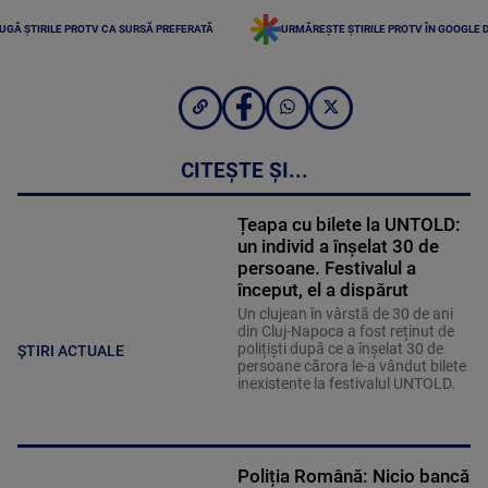
UGĂ ȘTIRILE PROTV CA SURSĂ PREFERATĂ
URMĂREȘTE ȘTIRILE PROTV ÎN GOOGLE 
CITEȘTE ȘI...
Țeapa cu bilete la UNTOLD:
un individ a înșelat 30 de
persoane. Festivalul a
început, el a dispărut
Un clujean în vârstă de 30 de ani
din Cluj-Napoca a fost reținut de
polițiști după ce a înșelat 30 de
ȘTIRI ACTUALE
persoane cărora le-a vândut bilete
inexistente la festivalul UNTOLD.
Poliția Română: Nicio bancă