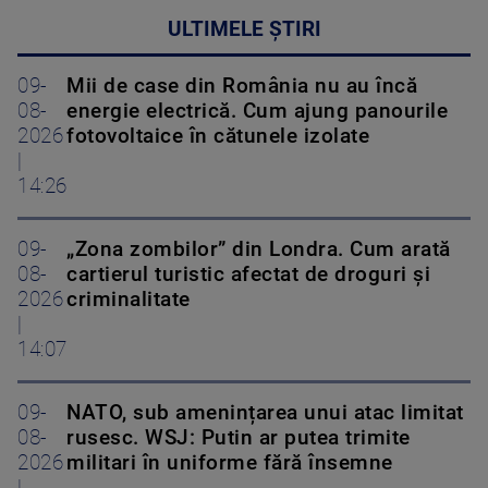
ULTIMELE ȘTIRI
09-
Mii de case din România nu au încă
08-
energie electrică. Cum ajung panourile
2026
fotovoltaice în cătunele izolate
|
14:26
09-
„Zona zombilor” din Londra. Cum arată
08-
cartierul turistic afectat de droguri și
2026
criminalitate
|
14:07
09-
NATO, sub amenințarea unui atac limitat
08-
rusesc. WSJ: Putin ar putea trimite
2026
militari în uniforme fără însemne