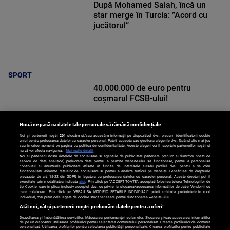
După Mohamed Salah, încă un
star merge în Turcia: ”Acord cu
jucătorul”
SPORT
40.000.000 de euro pentru
coșmarul FCSB-ului!
Nouă ne pasă ca datele tale personale să rămână confidențiale
Noi și partenerii noștri
201
stocăm și/sau accesăm informații pe dispozitivul dvs., precum identificatorii cookie
unici pentru prelucrarea datelor cu caracter personal. Puteți accepta sau gestiona alegerile dvs. făcând clic mai jos
sau în orice moment, pe pagina cu politica de confidențialitate. Aceste alegeri vor fi raportate partenerilor noștri și
nu vă vor afecta navigarea.
Mai multe detalii
Noi si partenerii nostri (retelele de socializare si agentiile de publicitate partenere, precum si furnizorii nostri de
SPORT
servicii de date analitice) prelucram date pentru a permite website-ului sa functioneze, pentru a personaliza
continutul si anunturile publicitare afisate in functie de interesele si/sau profilul dvs., pentru a va oferi
functionalitati aferente retelelor de socializare si pentru a analiza traficul pe website. Beneficiati de drepturile
prevazute de art. 15-22 din GDPR in legatura cu prelucrarea datelor cu caracter personal. Aceste drepturi pot fi
exercitate prin modalitatea indicata
aici
. Prin click pe “ACCEPT TOATE”, acceptati folosirea tuturor Tehnologiilor de
tip Cookie, care implica inclusiv acceptul dvs. cu privire la stocarea/accesarea informatiilor de catre Vendor-ii cu
care colaboram. Prin click pe “VREAU SA MODIFIC SETARILE INDIVIDUAL” puteti schimba preferintele in mod
individual, mai putin cele legate de cookie strict necesare pentru functionarea website-ului.
Atât noi, cât și partenerii noștri prelucrăm datele pentru a oferi:
Dezvoltarea și îmbunătățirea serviciilor. Măsurarea performanței reclamelor. Stocarea și/sau accesarea informațiilor
de pe un dispozitiv. Utilizarea profilurilor pentru selectarea conținutului personalizat. Crearea profilurilor de conținut
personalizat. Utilizarea profilurilor pentru selectarea publicității personalizate. Crearea profilurilor pentru publicitate