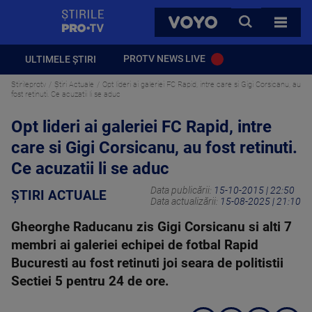
StirilePROTV
CAUTA
VOYO
TOATE 
PROTV NEWS LIVE
ULTIMELE ȘTIRI
Stirileprotv
Știri Actuale
Opt lideri ai galeriei FC Rapid, intre care si Gigi Corsicanu, au
fost retinuti. Ce acuzatii li se aduc
Opt lideri ai galeriei FC Rapid, intre
care si Gigi Corsicanu, au fost retinuti.
Ce acuzatii li se aduc
Data publicării:
15-10-2015 | 22:50
ȘTIRI ACTUALE
Data actualizării:
15-08-2025 | 21:10
Gheorghe Raducanu zis Gigi Corsicanu si alti 7
membri ai galeriei echipei de fotbal Rapid
Bucuresti au fost retinuti joi seara de politistii
Sectiei 5 pentru 24 de ore.