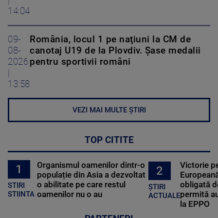
|
14:04
09-
România, locul 1 pe naţiuni la CM de
08-
canotaj U19 de la Plovdiv. Șase medalii
2026
pentru sportivii români
|
13:58
VEZI MAI MULTE ȘTIRI
TOP CITITE
Organismul oamenilor dintr-o
Victorie p
1
2
populație din Asia a dezvoltat
Europeană
o abilitate pe care restul
obligată d
STIRI
ȘTIRI
oamenilor nu o au
permită au
STIINTA
ACTUALE
la EPPO