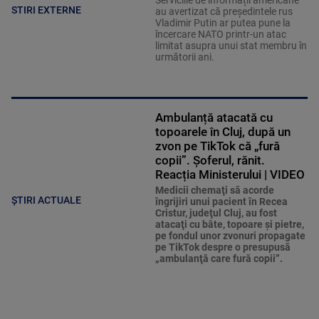
Serviciile de informații americane
STIRI EXTERNE
au avertizat că președintele rus
Vladimir Putin ar putea pune la
încercare NATO printr-un atac
limitat asupra unui stat membru în
următorii ani.
Ambulanță atacată cu
topoarele în Cluj, după un
zvon pe TikTok că „fură
copii”. Șoferul, rănit.
Reacția Ministerului | VIDEO
Medicii chemaţi să acorde
ȘTIRI ACTUALE
îngrijiri unui pacient în Recea
Cristur, judeţul Cluj, au fost
atacaţi cu bâte, topoare şi pietre,
pe fondul unor zvonuri propagate
pe TikTok despre o presupusă
„ambulanţă care fură copii”.