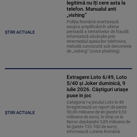
legitimă nu îți cere asta la
telefon. Manualul anti
„vishing”
Poliția Română avertizează
asupra amplificării în ultima
perioadă a tentativelor de fraudă
ȘTIRI ACTUALE
informatică săvârșite prin
intermediul apelurilor telefonice,
metodă cunoscută sub denumirea
de „vishing” (voice phishing).
Extragere Loto 6/49, Loto
5/40 și Joker duminică, 9
iulie 2026. Câștiguri uriașe
puse în joc
Categoria I a jocului Loto 6/49
înregistrează un report de peste
50,06 milioane de lei (peste 9,53
ȘTIRI ACTUALE
milioane de euro), în timp ce la
Noroc depăşeşte 3,85 milioane de
lei (peste 733.700 de euro),
informează Loteria Română.