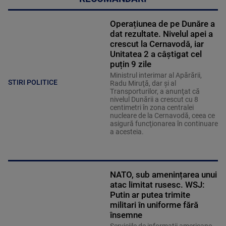
Operațiunea de pe Dunăre a
dat rezultate. Nivelul apei a
crescut la Cernavodă, iar
Unitatea 2 a câștigat cel
puțin 9 zile
Ministrul interimar al Apărării,
STIRI POLITICE
Radu Miruţă, dar şi al
Transporturilor, a anunţat că
nivelul Dunării a crescut cu 8
centimetri în zona centralei
nucleare de la Cernavodă, ceea ce
asigură funcţionarea în continuare
a acesteia.
NATO, sub amenințarea unui
atac limitat rusesc. WSJ:
Putin ar putea trimite
militari în uniforme fără
însemne