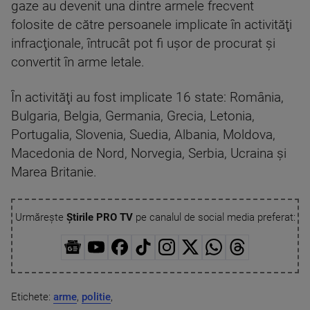
gaze au devenit una dintre armele frecvent
folosite de către persoanele implicate în activităţi
infracţionale, întrucât pot fi uşor de procurat şi
convertit în arme letale.
În activităţi au fost implicate 16 state: România,
Bulgaria, Belgia, Germania, Grecia, Letonia,
Portugalia, Slovenia, Suedia, Albania, Moldova,
Macedonia de Nord, Norvegia, Serbia, Ucraina şi
Marea Britanie.
Urmărește
Știrile PRO TV
pe canalul de social media preferat:
Etichete:
arme
,
politie
,