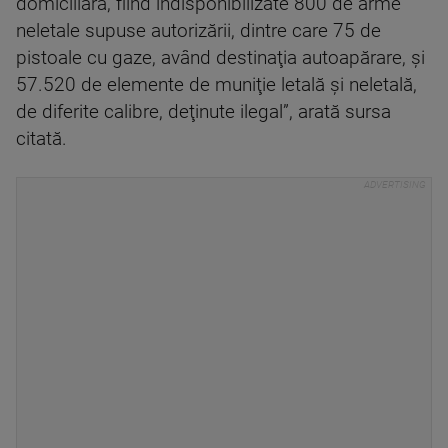
domiciliară, fiind indisponibilizate 800 de arme
neletale supuse autorizării, dintre care 75 de
pistoale cu gaze, având destinaţia autoapărare, şi
57.520 de elemente de muniţie letală şi neletală,
de diferite calibre, deţinute ilegal”, arată sursa
citată.