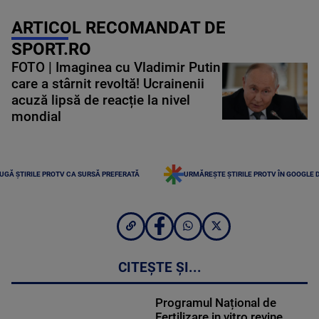
ARTICOL RECOMANDAT DE
SPORT.RO
FOTO | Imaginea cu Vladimir Putin
care a stârnit revoltă! Ucrainenii
acuză lipsă de reacție la nivel
mondial
UGĂ ȘTIRILE PROTV CA SURSĂ PREFERATĂ
URMĂREȘTE ȘTIRILE PROTV ÎN GOOGLE 
CITEȘTE ȘI...
Programul Național de
Fertilizare in vitro revine.