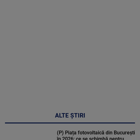
8 August
2026
MAI
MULTE
DETALII
30:33
ALTE ȘTIRI
(P) Piața fotovoltaică din București
în 2026: ce se schimbă pentru