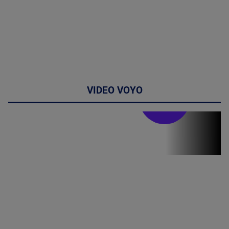
VIDEO VOYO
Stirile PRO TV
Stirile PRO
TV # 19.00 -