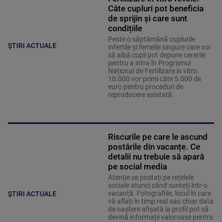
Câte cupluri pot beneficia
de sprijin și care sunt
condițiile
Peste o săptămână cuplurile
ȘTIRI ACTUALE
infertile și femeile singure care vor
să aibă copii pot depune cererile
pentru a intra în Programul
Național de Fertilizare in vitro.
10.000 vor primi câte 5.000 de
euro pentru proceduri de
reproducere asistată.
Riscurile pe care le ascund
postările din vacanțe. Ce
detalii nu trebuie să apară
pe social media
Atenție ce postați pe rețelele
sociale atunci când sunteți într-o
vacanță. Fotografiile, locul în care
ȘTIRI ACTUALE
vă aflați în timp real sau chiar data
de naștere afișată la profil pot să
devină informații valoroase pentru