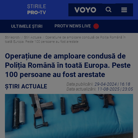
StirilePROTV
CAUTA
VOYO
TOATE 
PROTV NEWS LIVE
ULTIMELE ȘTIRI
Stirileprotv
Știri Actuale
Operațiune de amploare condusă de Poliția Română în
toată Europa. Peste 100 persoane au fost arestate
Operațiune de amploare condusă de
Poliția Română în toată Europa. Peste
100 persoane au fost arestate
Data publicării:
29-04-2024 | 16:18
ȘTIRI ACTUALE
Data actualizării:
11-08-2025 | 23:05