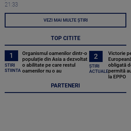
21:33
VEZI MAI MULTE ȘTIRI
TOP CITITE
Organismul oamenilor dintr-o
Victorie p
1
2
populație din Asia a dezvoltat
Europeană
o abilitate pe care restul
obligată d
STIRI
ȘTIRI
oamenilor nu o au
permită au
STIINTA
ACTUALE
la EPPO
PARTENERI