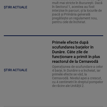
mult mai stricte în București. Dacă
în Sectorul 1, acestea au fost
ȘTIRI ACTUALE
interzise în parcuri, și la locurile de
joacă și Primăria generală
pregătește un regulament nou,
pentru cele de închiriat.
Primele efecte după
scufundarea barjelor în
Dunăre. Câte zile de
funcționare a primit în plus
reactorul de la Cernavodă
Operațiunea de scufundare a celor
ȘTIRI ACTUALE
4 barje, în Dunăre s-a încheiat, iar
primele efecte se văd, la
Cernavodă. Nivelul apei a crescut,
cu 4 centimetri în dreptul pompelor
de răcire ale Unității 2.