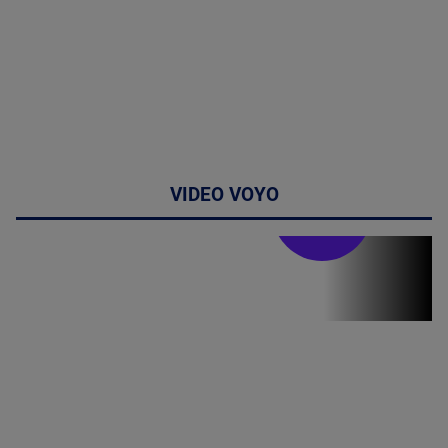
VIDEO VOYO
Stirile PRO TV
Stirile PRO
TV # 19.00 -