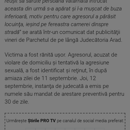
reuşit să sărute persoana vătămată întrucât
aceasta din urmă s-a apărat şi l-a muşcat de buza
inferioară, motiv pentru care agresorul a părăsit
locuinţa, ieşind pe fereastra camerei dinspre
stradă”
se arată într-un comunicat dat publicităţii
vineri de Parchetul de pe lângă Judecătoria Arad.
Victima a fost rănită ușor. Agresorul, acuzat de
violare de domiciliu şi tentativă la agresiune
sexuală, a fost identificat şi reţinut, în după
amiaza zilei de 11 septembrie. Joi, 12
septembrie, instanţa de judecată a emis pe
numele său mandat de arestare preventivă pentru
30 de zile.
Urmărește
Știrile PRO TV
pe canalul de social media preferat: