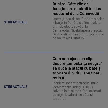
Dunăre. Câte zile de
funcționare a primit în plus
reactorul de la Cernavodă
Operațiunea de scufundare a celor
ȘTIRI ACTUALE
4 barje, în Dunăre s-a încheiat, iar
primele efecte se văd, la
Cernavodă. Nivelul apei a crescut,
cu 4 centimetri în dreptul pompelor
de răcire ale Unității 2.
Cum ar fi ajuns un clip
despre „ambulanța neagră”
să ducă la atacul cu bâte și
topoare din Cluj. Trei tineri,
reținuți
Incident șocant petrecut, într-o
ȘTIRI ACTUALE
localitate din județul Cluj. O
salvare în misiune a fost atacată
de niște localnici, cu bâte și
topoare.