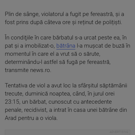
Plin de sânge, violatorul a fugit pe fereastră, și a
fost prins după câteva ore și reținut de polițiști.
În condiţiile în care bărbatul s-a urcat peste ea, în
pat şi a imobilizat-o,
bătrâna
l-a muşcat de buză în
momentul în care el a vrut să o sărute,
determinându-l astfel să fugă pe fereastră,
transmite news.ro.
Tentativa de viol a avut loc la sfârşitul săptămânii
trecute, duminică noaptea, când, în jurul orei
23:15, un bărbat, cunoscut cu antecedente
penale, recidivist, a intrat în casa unei bătrâne din
Arad pentru a o viola.