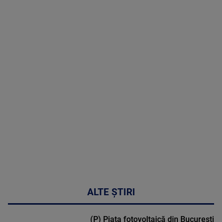
09 August
2026
MAI
MULTE
DETALII
31:15
ALTE ȘTIRI
(P) Piața fotovoltaică din București