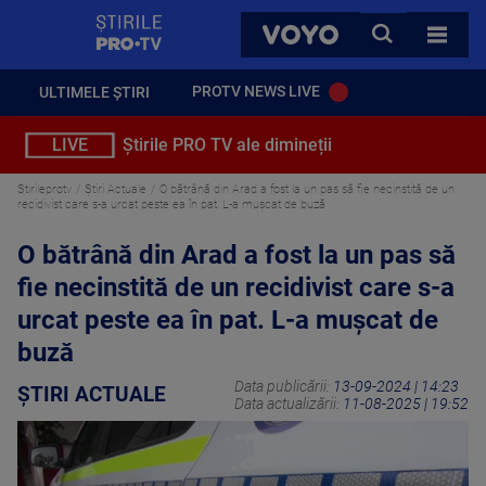
StirilePROTV
CAUTA
VOYO
TOATE 
PROTV NEWS LIVE
ULTIMELE ȘTIRI
LIVE
Știrile PRO TV ale dimineții
Stirileprotv
Știri Actuale
O bătrână din Arad a fost la un pas să fie necinstită de un
recidivist care s-a urcat peste ea în pat. L-a mușcat de buză
O bătrână din Arad a fost la un pas să
fie necinstită de un recidivist care s-a
urcat peste ea în pat. L-a mușcat de
buză
Data publicării:
13-09-2024 | 14:23
ȘTIRI ACTUALE
Data actualizării:
11-08-2025 | 19:52