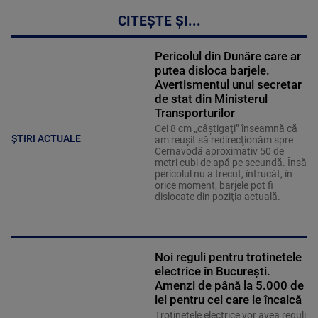
CITEȘTE ȘI...
Pericolul din Dunăre care ar
putea disloca barjele.
Avertismentul unui secretar
de stat din Ministerul
Transporturilor
Cei 8 cm „câştigaţi” înseamnă că
ȘTIRI ACTUALE
am reuşit să redirecţionăm spre
Cernavodă aproximativ 50 de
metri cubi de apă pe secundă. Însă
pericolul nu a trecut, întrucât, în
orice moment, barjele pot fi
dislocate din poziţia actuală.
Noi reguli pentru trotinetele
electrice în București.
Amenzi de până la 5.000 de
lei pentru cei care le încalcă
Trotinetele electrice vor avea reguli