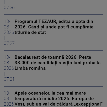
|
07:36
10-
Programul TEZAUR, ediția a opta din
08-
2026. Când şi unde pot fi cumpărate
2026
titlurile de stat
|
07:27
10-
Bacalaureat de toamnă 2026. Peste
08-
33.000 de candidați susțin luni proba la
2026
Limba română
|
07:21
10-
Apele oceanelor, la cea mai mare
08-
temperatură în iulie 2026. Europa de
2026
Vest, sub un val de căldură „excepțional”