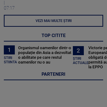
|
07:17
VEZI MAI MULTE ȘTIRI
TOP CITITE
Organismul oamenilor dintr-o
Victorie p
1
2
populație din Asia a dezvoltat
Europeană
o abilitate pe care restul
obligată d
STIRI
ȘTIRI
oamenilor nu o au
permită au
STIINTA
ACTUALE
la EPPO
PARTENERI