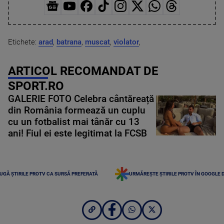
Etichete:
arad
,
batrana
,
muscat
,
violator
,
ARTICOL RECOMANDAT DE
SPORT.RO
GALERIE FOTO Celebra cântăreață
din România formează un cuplu
cu un fotbalist mai tânăr cu 13
ani! Fiul ei este legitimat la FCSB
UGĂ ȘTIRILE PROTV CA SURSĂ PREFERATĂ
URMĂREȘTE ȘTIRILE PROTV ÎN GOOGLE 