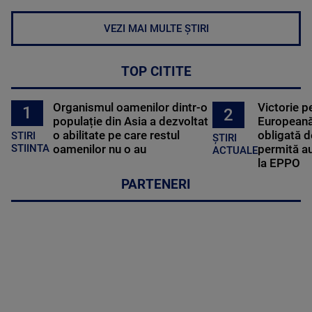
VEZI MAI MULTE ȘTIRI
TOP CITITE
Organismul oamenilor dintr-o
Victorie p
1
2
populație din Asia a dezvoltat
Europeană
o abilitate pe care restul
obligată d
STIRI
ȘTIRI
oamenilor nu o au
permită au
STIINTA
ACTUALE
la EPPO
PARTENERI