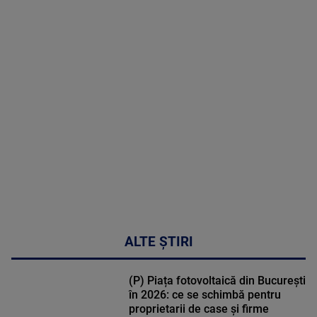
2026
MAI
MULTE
DETALII
30:33
ALTE ȘTIRI
(P) Piața fotovoltaică din București
în 2026: ce se schimbă pentru
proprietarii de case și firme