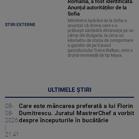
România, a fost identificată.
Anunțul autorităților de la
Sofia
Ministerul Apărării de la Sofia a
STIRI EXTERNE
anunțat că drona care s-a
prăbușit sâmbătă dimineața pe un
câmp din Bulgaria, la circa un
kilometru de stația de comprimare
a gazelor de pe traseul
gazoductului Trans-Balkan, este o
dronă-momeală de tip Maya.
ULTIMELE ȘTIRI
08-
Care este mâncarea preferată a lui Florin
08-
Dumitrescu. Juratul MastrerChef a vorbit
2026
despre începuturile în bucătărie
|
21:41