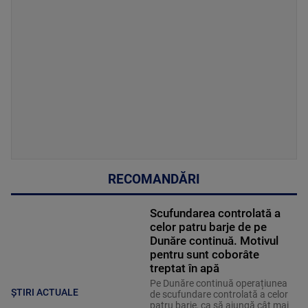
RECOMANDĂRI
Scufundarea controlată a
celor patru barje de pe
Dunăre continuă. Motivul
pentru sunt coborâte
treptat în apă
Pe Dunăre continuă operațiunea
ȘTIRI ACTUALE
de scufundare controlată a celor
patru barje, ca să ajungă cât mai