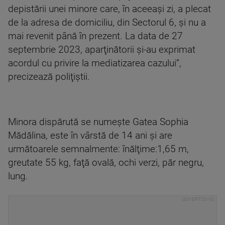
depistării unei minore care, în aceeaşi zi, a plecat
de la adresa de domiciliu, din Sectorul 6, şi nu a
mai revenit până în prezent. La data de 27
septembrie 2023, aparţinătorii şi-au exprimat
acordul cu privire la mediatizarea cazului”,
precizează poliţiştii.
Minora dispărută se numeşte Gatea Sophia
Mădălina, este în vârstă de 14 ani şi are
următoarele semnalmente: înălţime:1,65 m,
greutate 55 kg, faţă ovală, ochi verzi, păr negru,
lung.