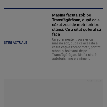
Mașină făcută zob pe
Transfăgărășan, după ce a
căzut zeci de metri printre
stânci. Ce a uitat șoferul să
facă
Un șofer neatent s-a ales cu
ȘTIRI ACTUALE
mașina zob, după ce aceasta a
căzut câțiva zeci de metri, printre
stânci și bolovani, de pe
Transfăgărășan. Din fericire, în
autoturism nu era nimeni.