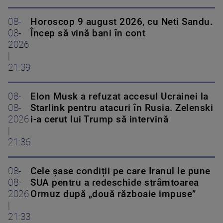
08-
Horoscop 9 august 2026, cu Neti Sandu.
08-
Încep să vină bani în cont
2026
|
21:39
08-
Elon Musk a refuzat accesul Ucrainei la
08-
Starlink pentru atacuri în Rusia. Zelenski
2026
i-a cerut lui Trump să intervină
|
21:36
08-
Cele șase condiții pe care Iranul le pune
08-
SUA pentru a redeschide strâmtoarea
2026
Ormuz după „două războaie impuse”
|
21:33