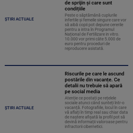
de sprijin și care sunt
condițiile
Peste o săptămână cuplurile
ȘTIRI ACTUALE
infertile și femeile singure care vor
să aibă copii pot depune cererile
pentru a intra în Programul
Național de Fertilizare in vitro.
10.000 vor primi câte 5.000 de
euro pentru proceduri de
reproducere asistată.
Riscurile pe care le ascund
postările din vacanțe. Ce
detalii nu trebuie să apară
pe social media
Atenție ce postați pe rețelele
sociale atunci când sunteți într-o
vacanță. Fotografiile, locul în care
ȘTIRI ACTUALE
vă aflați în timp real sau chiar data
de naștere afișată la profil pot să
devină informații valoroase pentru
infractorii cibernetici.