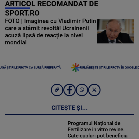
ARTICOL RECOMANDAT DE
SPORT.RO
FOTO | Imaginea cu Vladimir Putin
care a stârnit revoltă! Ucrainenii
acuză lipsă de reacție la nivel
mondial
UGĂ ȘTIRILE PROTV CA SURSĂ PREFERATĂ
URMĂREȘTE ȘTIRILE PROTV ÎN GOOGLE 
CITEȘTE ȘI...
Programul Național de
Fertilizare in vitro revine.
Câte cupluri pot beneficia