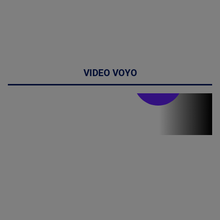
VIDEO VOYO
Stirile PRO TV
Stirile PRO
TV # 19.00 -
8 August