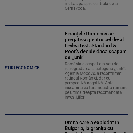
multă apă spre centrala de la
Cernavodă.
Finanțele României se
pregătesc pentru cel de-al
treilea test. Standard &
Poor’s decide dacă scapăm
de „junk”
România a scapat din nou de
STIRI ECONOMICE
retrogradarea la categoria „junk”.
Agenția Moody's, a reconfirmat
ratingul României, dar cu
perspectivă negativă. Asta
înseamnă că țara noastră rămâne
pe ultima treaptă recomandată
investițiilor.
Drona care a explodat în
Bulgaria, la granița cu