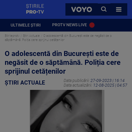
StirilePROTV
CAUTA
VOYO
TOATE 
PROTV NEWS LIVE
ULTIMELE ȘTIRI
Stirileprotv
Știri Actuale
O adolescentă din București este de negăsit de o
săptămână. Poliția cere sprijinul cetățenilor
O adolescentă din București este de
negăsit de o săptămână. Poliția cere
sprijinul cetățenilor
Data publicării:
27-09-2023 | 16:14
ȘTIRI ACTUALE
Data actualizării:
12-08-2025 | 04:57