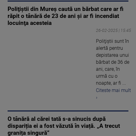
Poliţiștii din Mureș caută un bărbat care ar fi
răpit o tânără de 23 de ani şi ar fi incendiat
locuinţa acesteia
26-02-2025 | 15:45
Poliţiştii sunt în
alertă pentru
depistarea unui
bărbat de 36 de
ani, care, în
urmă cu o
noapte, ar fi ...
Citeste mai mult
›
O tânără al cărei tată s-a sinucis după
dispariția ei a fost văzută în viață. „A trecut
granița singură”