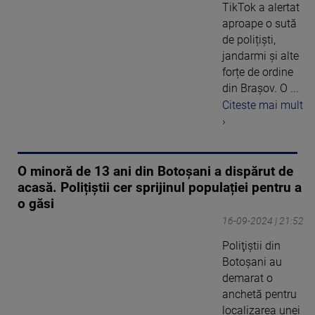
TikTok a alertat
aproape o sută
de polițiști,
jandarmi și alte
forțe de ordine
din Brașov. O ...
Citeste mai mult
›
O minoră de 13 ani din Botoșani a dispărut de
acasă. Polițiștii cer sprijinul populației pentru a
o găsi
16-09-2024 | 21:52
Poliţiştii din
Botoşani au
demarat o
anchetă pentru
localizarea unei