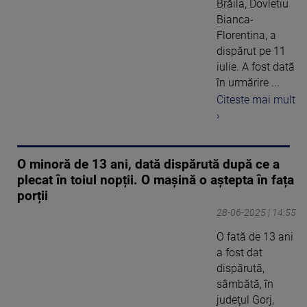
Brăila, Dovletiu
Bianca-
Florentina, a
dispărut pe 11
iulie. A fost dată
în urmărire ...
Citeste mai mult
›
O minoră de 13 ani, dată dispărută după ce a
plecat în toiul nopții. O mașină o aștepta în fața
porții
28-06-2025 | 14:55
O fată de 13 ani
a fost dat
dispărută,
sâmbătă, în
judeţul Gorj,