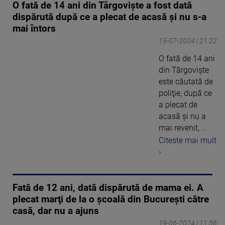
O fată de 14 ani din Târgovişte a fost dată
dispărută după ce a plecat de acasă şi nu s-a
mai întors
15-07-2024 | 21:22
O fată de 14 ani
din Târgovişte
este căutată de
poliţie, după ce
a plecat de
acasă şi nu a
mai revenit, ...
Citeste mai mult
›
Fată de 12 ani, dată dispărută de mama ei. A
plecat marţi de la o şcoală din Bucureşti către
casă, dar nu a ajuns
19-06-2024 | 11:36