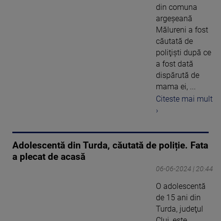
din comuna
argeşeană
Mălureni a fost
căutată de
poliţişti după ce
a fost dată
dispărută de
mama ei, ...
Citeste mai mult
›
Adolescentă din Turda, căutată de poliție. Fata
a plecat de acasă
06-06-2024 | 20:44
O adolescentă
de 15 ani din
Turda, judeţul
Cluj, este