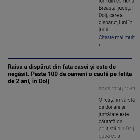
luni din comuna
Breasta, judeţul
Dolj, care a
dispărut, luni în
jurul ...
Citeste mai mult
›
Raisa a dispărut din fața casei și este de
negăsit. Peste 100 de oameni o caută pe fetița
de 2 ani, în Dolj
27-05-2024 | 21:50
O fetiţă în vârstă
de doi ani şi
jumătate este
căutată de
poliţiştii din Dolj
după ce a