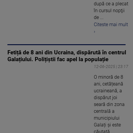
după ce a plecat
în cursul nopţii
de ...
Citeste mai mult
›
Fetiță de 8 ani din Ucraina, dispărută în centrul
Galațiului. Polițiștii fac apel la populație
12-06-2025 | 23:17
O minoră de 8
ani, cetățeană
ucraineană, a
dispărut joi
seară din zona
centrală a
municipiului
Galați și este
căutată ...