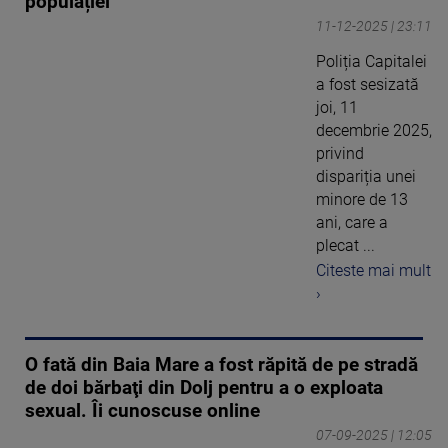
populației
11-12-2025 | 23:11
Poliția Capitalei
a fost sesizată
joi, 11
decembrie 2025,
privind
dispariția unei
minore de 13
ani, care a
plecat ...
Citeste mai mult
›
O fată din Baia Mare a fost răpită de pe stradă
de doi bărbaţi din Dolj pentru a o exploata
sexual. Îi cunoscuse online
07-09-2025 | 12:05