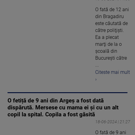
O fată de 12 ani
din Bragadiru
este căutată de
către poliţişti.
Ea a plecat
marţi de la o
şcoală din
Bucureşti către
...
Citeste mai mult
›
O fetiță de 9 ani din Argeș a fost dată
dispărută. Mersese cu mama ei și cu un alt
copil la spital. Copila a fost găsită
18-06-2024 | 21:27
O fată de 9 ani