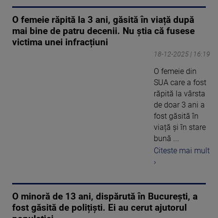
O femeie răpită la 3 ani, găsită în viață după
mai bine de patru decenii. Nu știa că fusese
victima unei infracțiuni
18-12-2025 | 16:19
O femeie din
SUA care a fost
răpită la vârsta
de doar 3 ani a
fost găsită în
viață și în stare
bună ...
Citeste mai mult
›
O minoră de 13 ani, dispărută în București, a
fost găsită de polițiști. Ei au cerut ajutorul