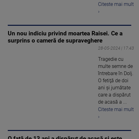
Citeste mai mult
›
Un nou indiciu privind moartea Raisei. Ce a
surprins o cameră de supraveghere
28-05-2024 | 17:43
Tragedie cu
multe semne de
întrebare în Dolj.
O fetiţă de doi
ani şi jumătate
care a dispărut
de acasă a ...
Citeste mai mult
›
O fată de 13 ani a dispărut de acasă şi este