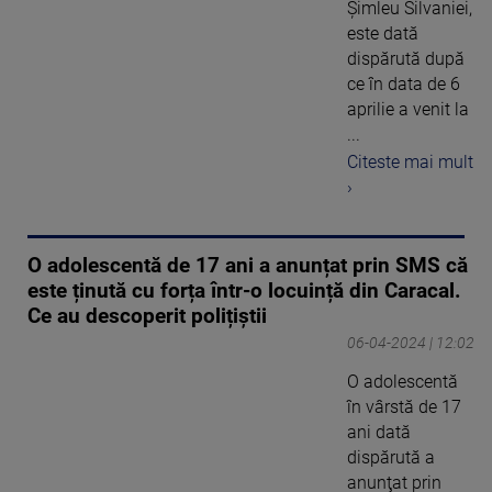
Şimleu Silvaniei,
este dată
dispărută după
ce în data de 6
aprilie a venit la
...
Citeste mai mult
›
O adolescentă de 17 ani a anunțat prin SMS că
este ținută cu forța într-o locuință din Caracal.
Ce au descoperit polițiștii
06-04-2024 | 12:02
O adolescentă
în vârstă de 17
ani dată
dispărută a
anunţat prin