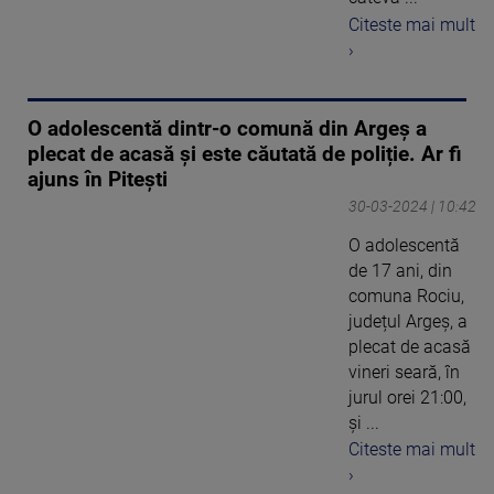
Citeste mai mult
›
O adolescentă dintr-o comună din Argeș a
plecat de acasă și este căutată de poliție. Ar fi
ajuns în Pitești
30-03-2024 | 10:42
O adolescentă
de 17 ani, din
comuna Rociu,
județul Argeș, a
plecat de acasă
vineri seară, în
jurul orei 21:00,
și ...
Citeste mai mult
›