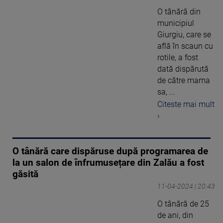
O tânără din
municipiul
Giurgiu, care se
află în scaun cu
rotile, a fost
dată dispărută
de către mama
sa, ...
Citeste mai mult
›
O tânără care dispăruse după programarea de
la un salon de înfrumusețare din Zalău a fost
găsită
11-04-2024 | 20:43
O tânără de 25
de ani, din