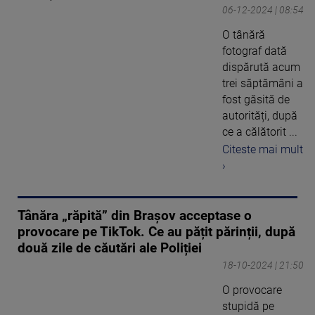
06-12-2024 | 08:54
O tânără
fotograf dată
dispărută acum
trei săptămâni a
fost găsită de
autorități, după
ce a călătorit ...
Citeste mai mult
›
Tânăra „răpită” din Brașov acceptase o
provocare pe TikTok. Ce au pățit părinții, după
două zile de căutări ale Poliției
18-10-2024 | 21:50
O provocare
stupidă pe