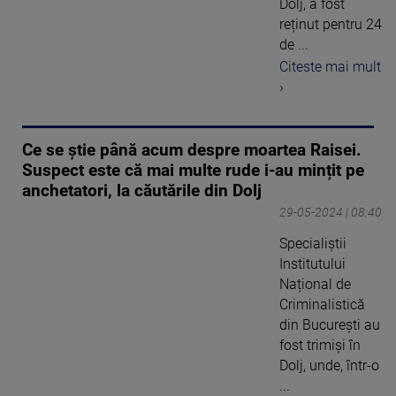
Dolj, a fost
reținut pentru 24
de ...
Citeste mai mult
›
Ce se știe până acum despre moartea Raisei.
Suspect este că mai multe rude i-au mințit pe
anchetatori, la căutările din Dolj
29-05-2024 | 08:40
Specialiștii
Institutului
Național de
Criminalistică
din București au
fost trimiși în
Dolj, unde, într-o
...