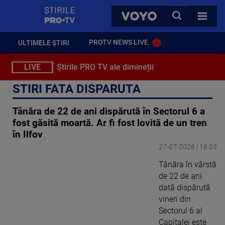
StirilePROTV
CAUTA
VOYO
TOATE 
PROTV NEWS LIVE
ULTIMELE ȘTIRI
LIVE
Știrile PRO TV ale dimineții
STIRI FATA DISPARUTA
Tânăra de 22 de ani dispărută în Sectorul 6 a
fost găsită moartă. Ar fi fost lovită de un tren
în Ilfov
27-07-2026 | 16:05
Tânăra în vârstă
de 22 de ani
dată dispărută
vineri din
Sectorul 6 al
Capitalei este