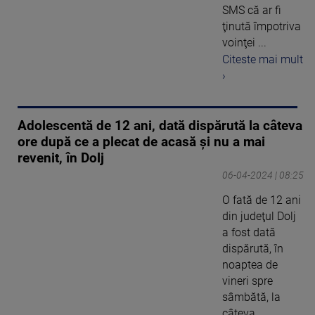
SMS că ar fi
ţinută împotriva
voinţei ...
Citeste mai mult
›
Adolescentă de 12 ani, dată dispărută la câteva
ore după ce a plecat de acasă şi nu a mai
revenit, în Dolj
06-04-2024 | 08:25
O fată de 12 ani
din judeţul Dolj
a fost dată
dispărută, în
noaptea de
vineri spre
sâmbătă, la
câteva ...