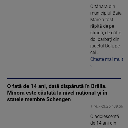
O tânără din
municipiul Baia
Mare a fost
răpită de pe
stradă, de către
doi bărbaţi din
judeţul Dolj, pe
cei ...
Citeste mai mult
›
O fată de 14 ani, dată dispărută în Brăila.
Minora este căutată la nivel național și în
statele membre Schengen
14-07-2025 | 09:39
O adolescentă
de 14 ani din