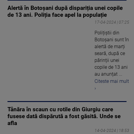
Alertă în Botoșani după dispariția unei copile
de 13 ani. Poliția face apel la populație
17-04-2024 | 07:25
Polițiștii din
Botoșani sunt în
alertă de marți
seară, după ce
părinții unei
copile de 13 ani
au anunțat ...
Citeste mai mult
›
Tânăra în scaun cu rotile din Giurgiu care
fusese dată dispărută a fost găsită. Unde se
afla
14-04-2024 | 18:53