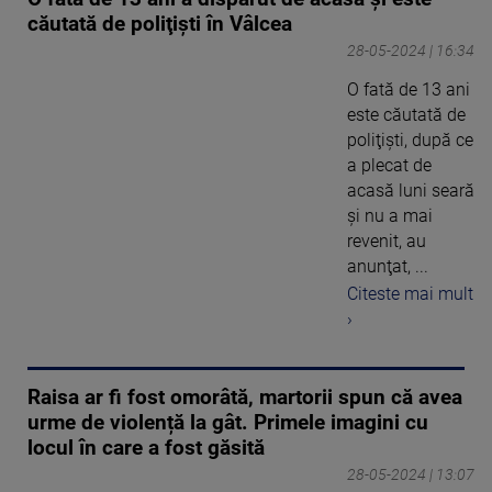
căutată de poliţişti în Vâlcea
28-05-2024 | 16:34
O fată de 13 ani
este căutată de
poliţişti, după ce
a plecat de
acasă luni seară
şi nu a mai
revenit, au
anunţat, ...
Citeste mai mult
›
Raisa ar fi fost omorâtă, martorii spun că avea
urme de violență la gât. Primele imagini cu
locul în care a fost găsită
28-05-2024 | 13:07