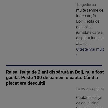
Tragedie cu
multe semne de
întrebare, în
Dolj! Fetiţa de
doi ani şi
jumătate care a
dispărut luni de-
acasă ...
Citeste mai mult
›
Raisa, fetița de 2 ani dispărută în Dolj, nu a fost
găsită. Peste 100 de oameni o caută. Când a
plecat era desculță
28-05-2024 | 08:13
Căutările fetiţei
de doi şi cinci