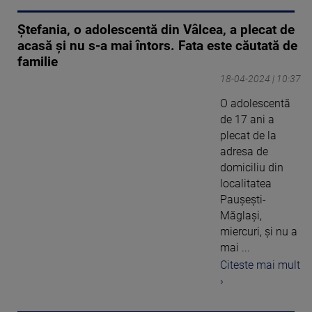
Ștefania, o adolescentă din Vâlcea, a plecat de
acasă și nu s-a mai întors. Fata este căutată de
familie
18-04-2024 | 10:37
O adolescentă
de 17 ani a
plecat de la
adresa de
domiciliu din
localitatea
Paușești-
Măglași,
miercuri, și nu a
mai ...
Citeste mai mult
›