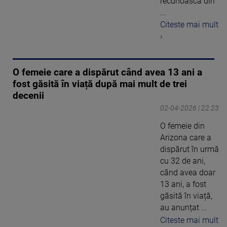
recunoască din
...
Citeste mai mult
›
O femeie care a dispărut când avea 13 ani a
fost găsită în viață după mai mult de trei
decenii
02-04-2026 | 22:23
O femeie din
Arizona care a
dispărut în urmă
cu 32 de ani,
când avea doar
13 ani, a fost
găsită în viață,
au anunțat ...
Citeste mai mult