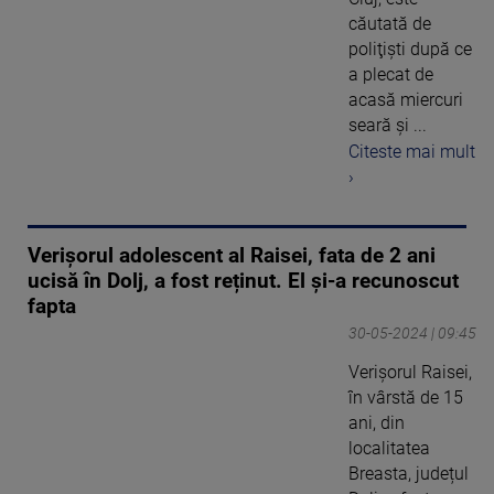
căutată de
poliţişti după ce
a plecat de
acasă miercuri
seară şi ...
Citeste mai mult
›
Verișorul adolescent al Raisei, fata de 2 ani
ucisă în Dolj, a fost reținut. El și-a recunoscut
fapta
30-05-2024 | 09:45
Verișorul Raisei,
în vârstă de 15
ani, din
localitatea
Breasta, județul