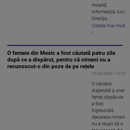
moartă,
informează, luni,
Direcţia ...
Citeste mai mult
›
O femeie din Mexic a fost căutată patru zile
după ce a dispărut, pentru că nimeni nu a
recunoscut-o din poze de pe rețele
27-04-2026 | 14:05
O căutare
disperată a unei
femei dispărute
a fost
îngreunată
deoarece nimeni
nu a reușit să o