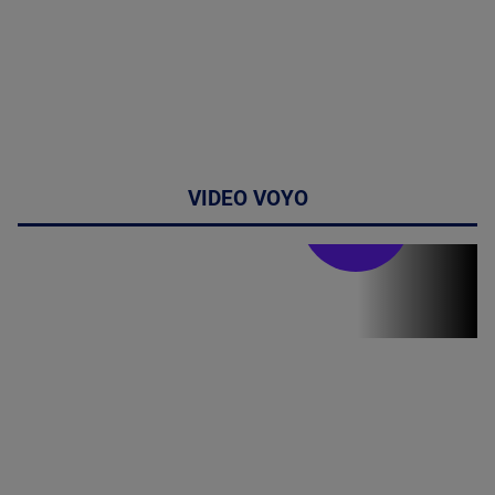
VIDEO VOYO
Stirile PRO TV
Stirile PRO
TV # 19.00 -