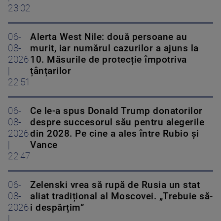
23:02
06-
Alerta West Nile: două persoane au
08-
murit, iar numărul cazurilor a ajuns la
2026
10. Măsurile de protecție împotriva
|
țânțarilor
22:51
06-
Ce le-a spus Donald Trump donatorilor
08-
despre succesorul său pentru alegerile
2026
din 2028. Pe cine a ales între Rubio și
|
Vance
22:47
06-
Zelenski vrea să rupă de Rusia un stat
08-
aliat tradițional al Moscovei. „Trebuie să-
2026
i despărțim”
|