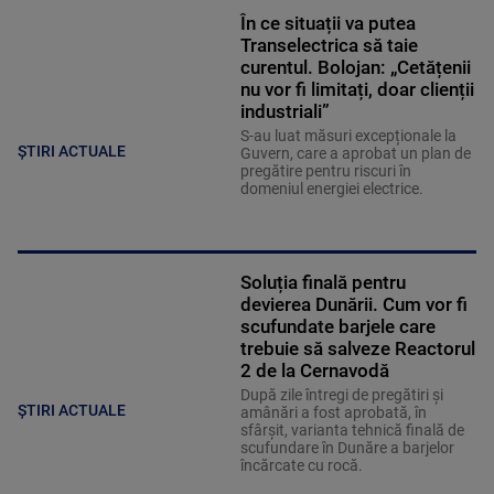
În ce situații va putea
Transelectrica să taie
curentul. Bolojan: „Cetățenii
nu vor fi limitați, doar clienții
industriali”
S-au luat măsuri excepționale la
ȘTIRI ACTUALE
Guvern, care a aprobat un plan de
pregătire pentru riscuri în
domeniul energiei electrice.
Soluția finală pentru
devierea Dunării. Cum vor fi
scufundate barjele care
trebuie să salveze Reactorul
2 de la Cernavodă
După zile întregi de pregătiri și
ȘTIRI ACTUALE
amânări a fost aprobată, în
sfârșit, varianta tehnică finală de
scufundare în Dunăre a barjelor
încărcate cu rocă.