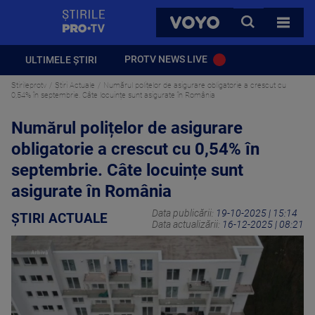
StirilePROTV
CAUTA
VOYO
TOATE 
PROTV NEWS LIVE
ULTIMELE ȘTIRI
Stirileprotv
Știri Actuale
Numărul polițelor de asigurare obligatorie a crescut cu
0,54% în septembrie. Câte locuințe sunt asigurate în România
Numărul polițelor de asigurare
obligatorie a crescut cu 0,54% în
septembrie. Câte locuințe sunt
asigurate în România
Data publicării:
19-10-2025 | 15:14
ȘTIRI ACTUALE
Data actualizării:
16-12-2025 | 08:21