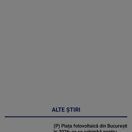
06 August
2026
MAI
MULTE
DETALII
47:43
ALTE ȘTIRI
(P) Piața fotovoltaică din București
în 2026: ce se schimbă pentru