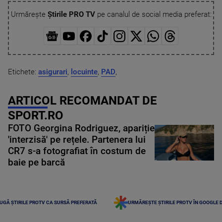
Urmărește
Știrile PRO TV
pe canalul de social media preferat:
Etichete:
asigurari
,
locuinte
,
PAD
,
ARTICOL RECOMANDAT DE
SPORT.RO
FOTO Georgina Rodriguez, apariție
'interzisă' pe rețele. Partenera lui
CR7 s-a fotografiat în costum de
baie pe barcă
UGĂ ȘTIRILE PROTV CA SURSĂ PREFERATĂ
URMĂREȘTE ȘTIRILE PROTV ÎN GOOGLE 