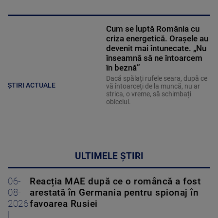
Cum se luptă România cu
criza energetică. Orașele au
devenit mai întunecate. „Nu
înseamnă să ne întoarcem
în beznă”
Dacă spălați rufele seara, după ce
ȘTIRI ACTUALE
vă întoarceți de la muncă, nu ar
strica, o vreme, să schimbați
obiceiul.
ULTIMELE ȘTIRI
06-
Reacția MAE după ce o româncă a fost
08-
arestată în Germania pentru spionaj în
2026
favoarea Rusiei
|