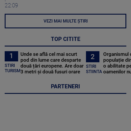
22:09
VEZI MAI MULTE ȘTIRI
TOP CITITE
Unde se află cel mai scurt
Organismul 
1
2
pod din lume care desparte
populație di
STIRI
două țări europene. Are doar
o abilitate p
STIRI
TURISM
3 metri și două fusuri orare
oamenilor nu
STIINTA
PARTENERI