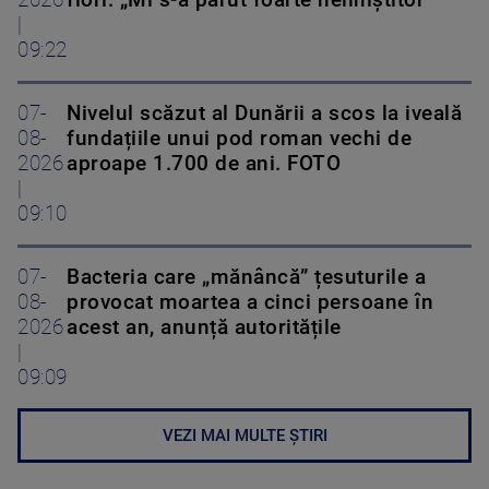
2026
fiori. „Mi s-a părut foarte neliniștitor”
|
09:22
07-
Nivelul scăzut al Dunării a scos la iveală
08-
fundațiile unui pod roman vechi de
2026
aproape 1.700 de ani. FOTO
|
09:10
07-
Bacteria care „mănâncă” țesuturile a
08-
provocat moartea a cinci persoane în
2026
acest an, anunță autoritățile
|
09:09
VEZI MAI MULTE ȘTIRI