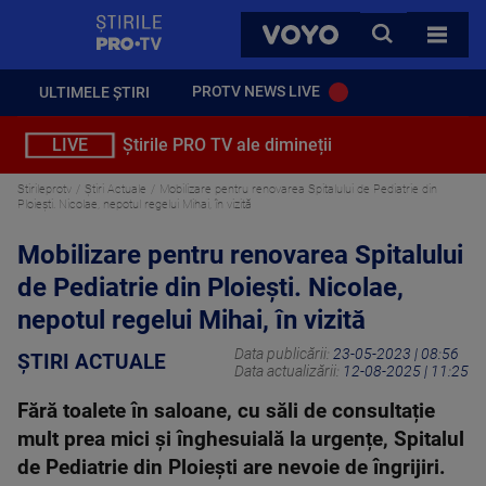
StirilePROTV
CAUTA
VOYO
TOATE 
PROTV NEWS LIVE
ULTIMELE ȘTIRI
LIVE
Știrile PRO TV ale dimineții
Stirileprotv
Știri Actuale
Mobilizare pentru renovarea Spitalului de Pediatrie din
Ploiești. Nicolae, nepotul regelui Mihai, în vizită
Mobilizare pentru renovarea Spitalului
de Pediatrie din Ploiești. Nicolae,
nepotul regelui Mihai, în vizită
Data publicării:
23-05-2023 | 08:56
ȘTIRI ACTUALE
Data actualizării:
12-08-2025 | 11:25
Fără toalete în saloane, cu săli de consultație
mult prea mici și înghesuială la urgențe, Spitalul
de Pediatrie din Ploiești are nevoie de îngrijiri.