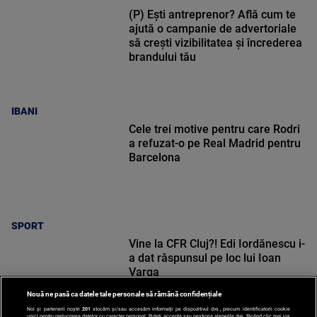
(P) Ești antreprenor? Află cum te
ajută o campanie de advertoriale
să crești vizibilitatea și încrederea
brandului tău
IBANI
Cele trei motive pentru care Rodri
a refuzat-o pe Real Madrid pentru
Barcelona
SPORT
Vine la CFR Cluj?! Edi Iordănescu i-
a dat răspunsul pe loc lui Ioan
Varga
Nouă ne pasă ca datele tale personale să rămână confidențiale
Noi și partenerii noștri
201
stocăm și/sau accesăm informații pe dispozitivul dvs., precum identificatorii cookie
unici pentru prelucrarea datelor cu caracter personal. Puteți accepta sau gestiona alegerile dvs. făcând clic mai jos