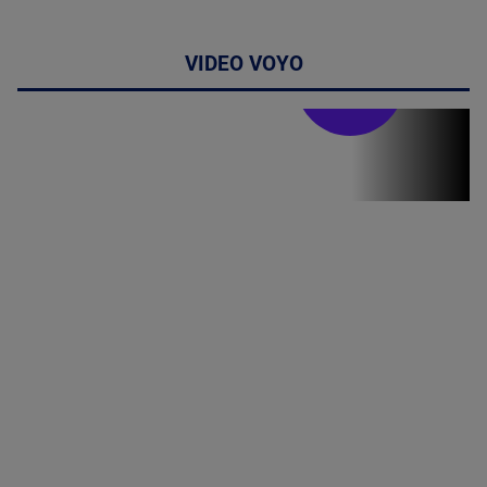
VIDEO VOYO
Stirile PRO TV
Stirile PRO
TV # 19.00 -
06 August
2026
MAI
MULTE