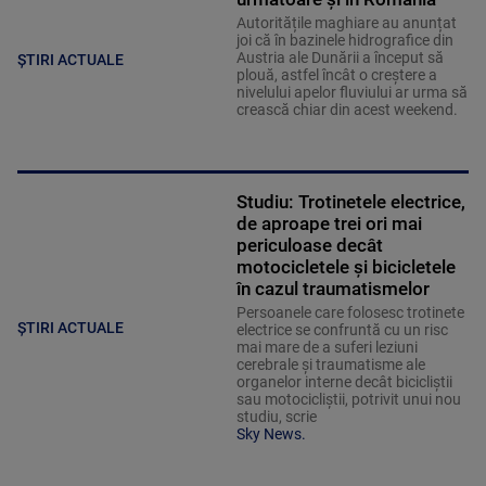
Autoritățile maghiare au anunțat
joi că în bazinele hidrografice din
Austria ale Dunării a început să
ȘTIRI ACTUALE
plouă, astfel încât o creștere a
nivelului apelor fluviului ar urma să
crească chiar din acest weekend.
Studiu: Trotinetele electrice,
de aproape trei ori mai
periculoase decât
motocicletele și bicicletele
în cazul traumatismelor
Persoanele care folosesc trotinete
ȘTIRI ACTUALE
electrice se confruntă cu un risc
mai mare de a suferi leziuni
cerebrale și traumatisme ale
organelor interne decât bicicliștii
sau motocicliștii, potrivit unui nou
studiu, scrie
Sky News.