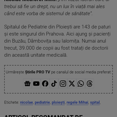
trebui să fie un drept, nu un lux în viață mai ales
când este vorba de sistemul de sănătate”.
Spitalul de Pediatrie din Ploiești are 143 de paturi
și este singurul din Prahova. Aici ajung și pacienți
din Buzău, Dâmbovița sau Ialomița. Numai anul
trecut, 39.000 de copii au fost tratați de doctorii
din această unitate medicală.
Urmărește
Știrile PRO TV
pe canalul de social media preferat:
Etichete:
nicolae
,
pediatrie
,
ploiești
,
regele Mihai
,
spital
,