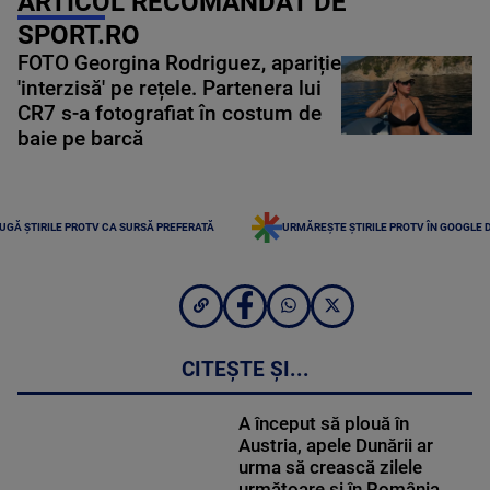
ARTICOL RECOMANDAT DE
SPORT.RO
FOTO Georgina Rodriguez, apariție
'interzisă' pe rețele. Partenera lui
CR7 s-a fotografiat în costum de
baie pe barcă
UGĂ ȘTIRILE PROTV CA SURSĂ PREFERATĂ
URMĂREȘTE ȘTIRILE PROTV ÎN GOOGLE 
CITEȘTE ȘI...
A început să plouă în
Austria, apele Dunării ar
urma să crească zilele
următoare și în România