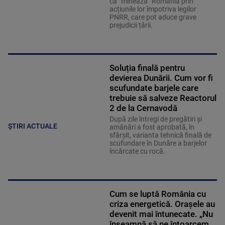
că ”minează” România prin
acțiunile lor împotriva legilor
PNRR, care pot aduce grave
prejudicii țării.
Soluția finală pentru
devierea Dunării. Cum vor fi
scufundate barjele care
trebuie să salveze Reactorul
2 de la Cernavodă
După zile întregi de pregătiri și
ȘTIRI ACTUALE
amânări a fost aprobată, în
sfârșit, varianta tehnică finală de
scufundare în Dunăre a barjelor
încărcate cu rocă.
Cum se luptă România cu
criza energetică. Orașele au
devenit mai întunecate. „Nu
înseamnă să ne întoarcem