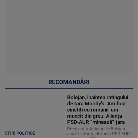
RECOMANDĂRI
Bolojan, înaintea ratingului
de țară Moody’s: Am fost
cinstiți cu românii, am
muncit din greu. Alianța
PSD-AUR ”minează” țara
Premierul interimar Ilie Bolojan
STIRI POLITICE
acuză ”alianța de facto PSD-AUR”