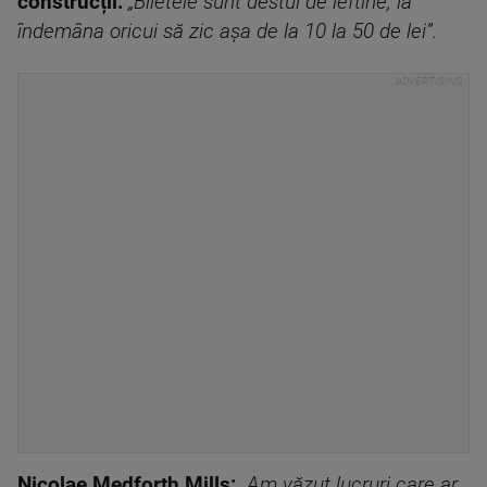
construcții:
„Biletele sunt destul de ieftine, la
îndemâna oricui să zic așa de la 10 la 50 de lei”.
Nicolae Medforth Mills:
„Am văzut lucruri care ar