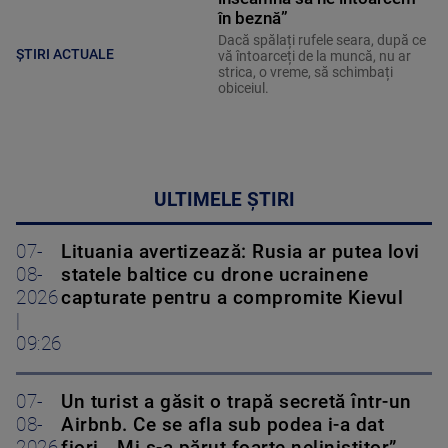
în beznă”
Dacă spălați rufele seara, după ce
ȘTIRI ACTUALE
vă întoarceți de la muncă, nu ar
strica, o vreme, să schimbați
obiceiul.
ULTIMELE ȘTIRI
07-
Lituania avertizează: Rusia ar putea lovi
08-
statele baltice cu drone ucrainene
2026
capturate pentru a compromite Kievul
|
09:26
07-
Un turist a găsit o trapă secretă într-un
08-
Airbnb. Ce se afla sub podea i-a dat