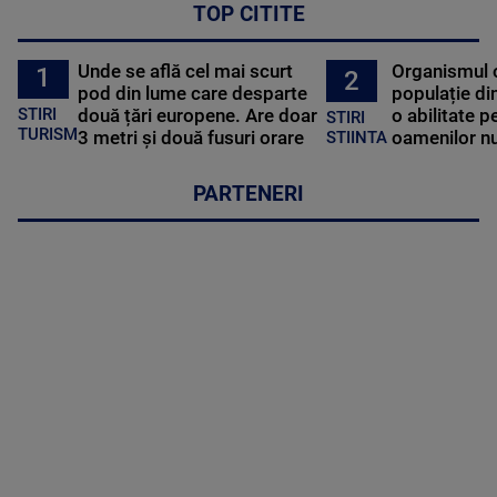
TOP CITITE
Unde se află cel mai scurt
Organismul 
1
2
pod din lume care desparte
populație di
STIRI
două țări europene. Are doar
o abilitate p
STIRI
TURISM
3 metri și două fusuri orare
oamenilor nu
STIINTA
PARTENERI