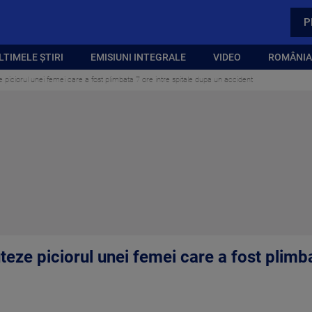
P
LTIMELE ȘTIRI
EMISIUNI INTEGRALE
VIDEO
ROMÂNIA,
e piciorul unei femei care a fost plimbata 7 ore intre spitale dupa un accident
teze piciorul unei femei care a fost plimba