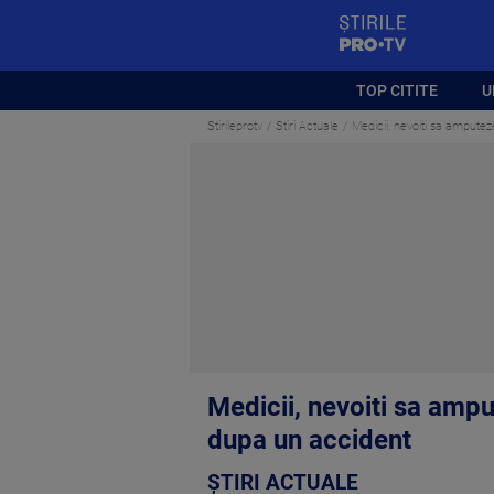
StirilePROTV
TOP CITITE
U
Stirileprotv
Știri Actuale
Medicii, nevoiti sa amputez
Medicii, nevoiti sa ampu
dupa un accident
ȘTIRI ACTUALE