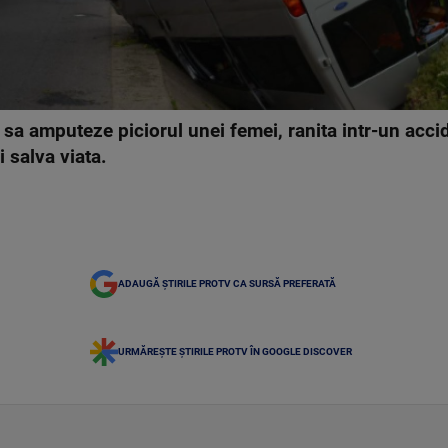
i sa amputeze piciorul unei femei, ranita intr-un acci
i salva viata.
ADAUGĂ ȘTIRILE PROTV CA SURSĂ PREFERATĂ
URMĂREȘTE ȘTIRILE PROTV ÎN GOOGLE DISCOVER