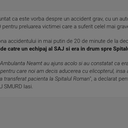
nuntat ca este vorba despre un accident grav, cu un auto
pentru preluarea victimei care a suferit celel mai grave
na accidentului in mai putin de 20 de minute de la dec
 de catre un echipaj al SAJ si era in drum spre Spita
e Ambulanta Neamt au ajuns acolo si au constatat ca era
, pentru care noi am decis aducerea cu elicopterul, insa 
 transferat pacienta la Spitalul Roman
", a declarat pe
U SMURD Iasi.