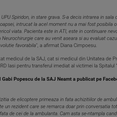
UPU Spiridon, in stare grava. S-a decis intrarea in sala d
oapsei, intrucat la acel moment nu a mai fost posibila o 
icol viata. Pacienta este in ATI, este in continuare ne
la Neurochirurgie care au venit aseara si au evaluat cazu
volutie favorabila
", a afirmat Diana Cimpoesu.
 atat medicul de la SAJ, cat si medicul din Unitatea de
RD Iasi pentru transferul imediat al victimei la Spitalul ”
cul Gabi Popescu de la SAJ Neamt a publicat pe Face
itia de elicoptere primeaza in fata achizitiilor de amb
un rezident care se remarca doar prin conversatia total
e fata de cei de la ambulanta. Cam asta se-ntampla cand n