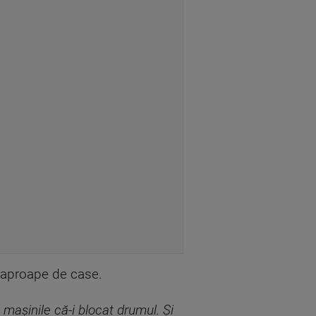
te aproape de case.
maşinile că-i blocat drumul. Și