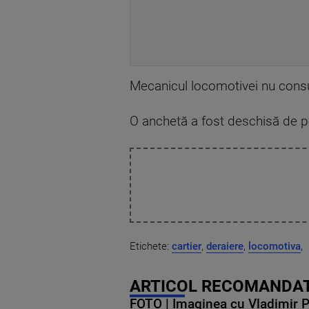
Mecanicul locomotivei nu cons
O anchetă a fost deschisă de p
Etichete:
cartier
,
deraiere
,
locomotiva
,
ARTICOL RECOMANDAT
FOTO | Imaginea cu Vladimir Put