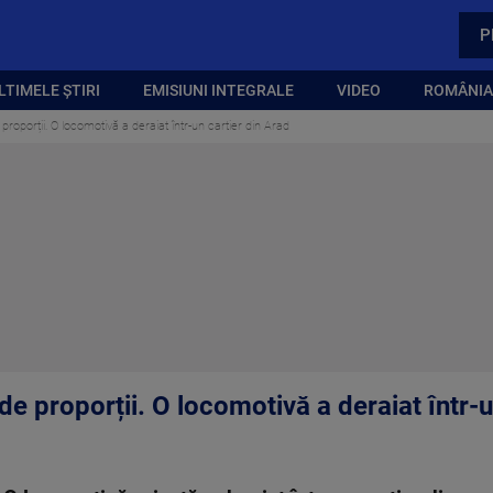
P
LTIMELE ȘTIRI
EMISIUNI INTEGRALE
VIDEO
ROMÂNIA,
proporții. O locomotivă a deraiat într-un cartier din Arad
de proporții. O locomotivă a deraiat într-u