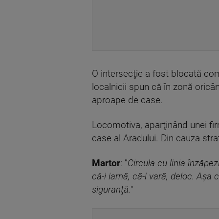
O intersecţie a fost blocată comp
localnicii spun că în zonă oricâ
aproape de case.
Locomotiva, aparţinând unei firm
case al Aradului. Din cauza strat
Martor
: ”
Circula cu linia înzăpez
că-i iarnă, că-i vară, deloc. Aşa
siguranţă.
"