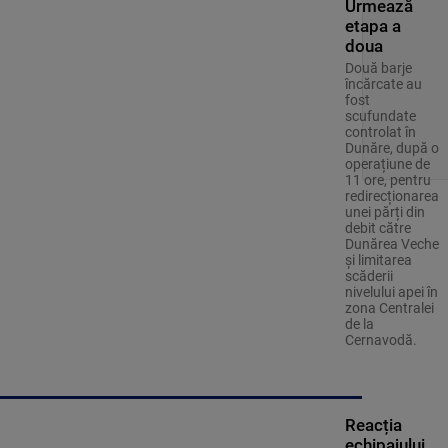
Urmează
etapa a
doua
Două barje
încărcate au
fost
scufundate
controlat în
Dunăre, după o
operațiune de
11 ore, pentru
redirecționarea
unei părți din
debit către
Dunărea Veche
și limitarea
scăderii
nivelului apei în
zona Centralei
de la
Cernavodă.
Reacția
echipajului