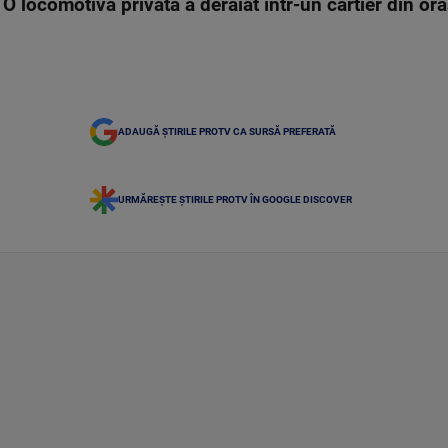
 O locomotivă privată a deraiat într-un cartier din ora
ADAUGĂ ȘTIRILE PROTV CA SURSĂ PREFERATĂ
URMĂREȘTE ȘTIRILE PROTV ÎN GOOGLE DISCOVER