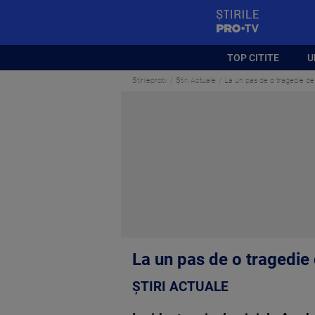
StirilePROTV
TOP CITITE
U
Stirileprotv
Știri Actuale
La un pas de o tragedie de 
La un pas de o tragedie 
ȘTIRI ACTUALE