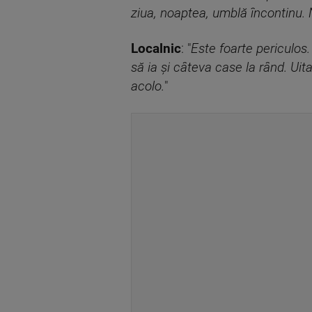
ziua, noaptea, umblă încontinu.
Localnic
: "
Este foarte periculos.
să ia şi câteva case la rând. Uit
acolo.
"