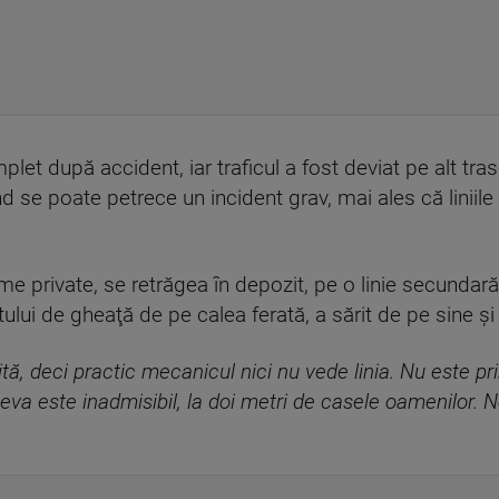
let după accident, iar traficul a fost deviat pe alt tras
nd se poate petrece un incident grav, mai ales că liniile
e private, se retrăgea în depozit, pe o linie secundară,
ului de gheaţă de pe calea ferată, a sărit de pe sine şi 
ită, deci practic mecanicul nici nu vede linia. Nu este prim
 ceva este inadmisibil, la doi metri de casele oamenilor.