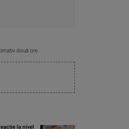
ximativ două ore.
eacție la nivel