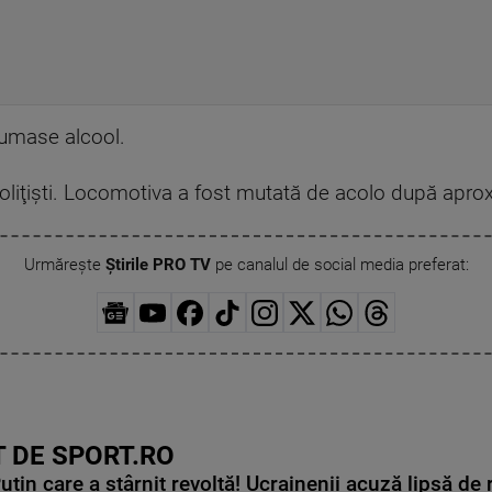
umase alcool.
oliţişti. Locomotiva a fost mutată de acolo după apro
Urmărește
Știrile PRO TV
pe canalul de social media preferat:
 DE SPORT.RO
in care a stârnit revoltă! Ucrainenii acuză lipsă de r