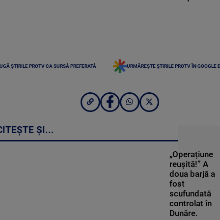
UGĂ ȘTIRILE PROTV CA SURSĂ PREFERATĂ
URMĂREȘTE ȘTIRILE PROTV ÎN GOOGLE 
CITEȘTE ȘI...
„Operațiune
reușită!” A
doua barjă a
fost
scufundată
controlat în
Dunăre.