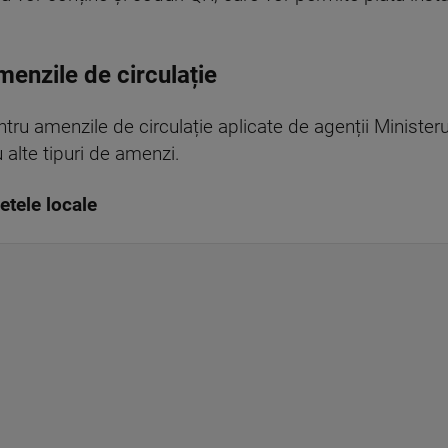
menzile de circulație
entru amenzile de circulație aplicate de agenții Minister
u alte tipuri de amenzi.
etele locale