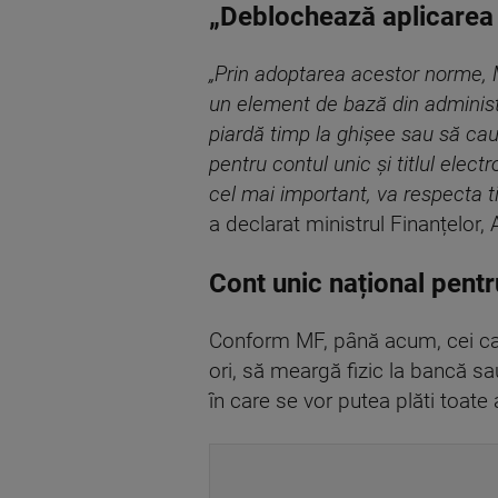
„Deblochează aplicarea u
„Prin adoptarea acestor norme, 
un element de bază din administr
piardă timp la ghişee s
au să cau
pentru contul unic şi titlul elec
cel mai important, va respecta ti
a declarat ministrul Finanțelor,
Cont unic național pent
Conform MF, până acum, cei c
ori, să meargă fizic la bancă sa
în care se vor putea plăti toate 