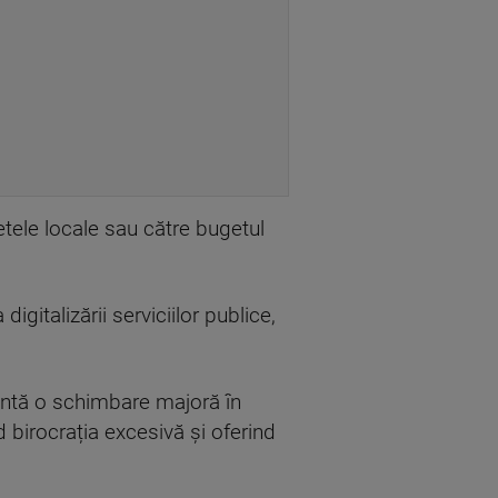
etele locale sau către bugetul
gitalizării serviciilor publice,
intă o schimbare majoră în
d birocrația excesivă și oferind