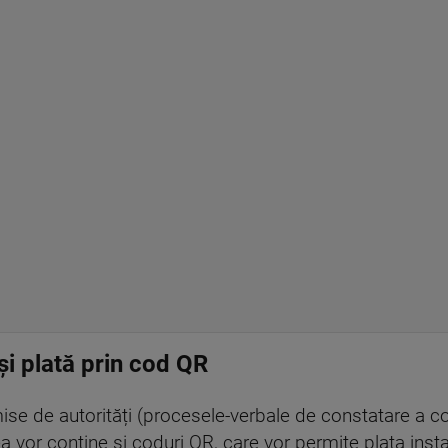
i plată prin cod QR
 de autorități (procesele-verbale de constatare a cont
a vor conține și coduri QR, care vor permite plata inst