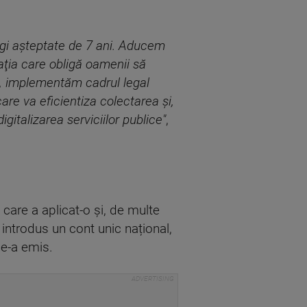
egi așteptate de 7 ani. Aducem
aţia care obligă oamenii să
l, implementăm cadrul legal
are va eficientiza colectarea şi,
gitalizarea serviciilor publice"
,
i care a aplicat-o și, de multe
 introdus un cont unic național,
le-a emis.