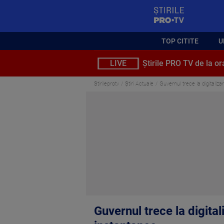
StirilePROTV
TOP CITITE
U
LIVE
Știrile PRO TV de la or
Stirileprotv
Știri Actuale
Guvernul trece la digitaliz
Guvernul trece la digita