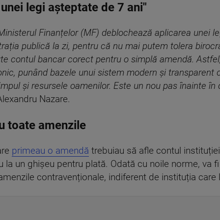
nei legi așteptate de 7 ani"
Ministerul Finanțelor (MF) deblochează aplicarea unei l
ația publică la zi, pentru că nu mai putem tolera birocr
te contul bancar corect pentru o simplă amendă. Astfe
tronic, punând bazele unui sistem modern şi transparent c
mpul şi r
esursele oamenilor. Este un nou pas înainte în di
 Alexandru Nazare.
ru toate amenzile
are
primeau o amendă
trebuiau să afle contul instituție
u la un ghișeu pentru plată. Odată cu noile norme, va fi
amenzile contravenționale, indiferent de instituția care 