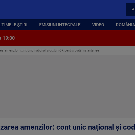
P
LTIMELE ȘTIRI
EMISIUNI INTEGRALE
VIDEO
ROMÂNIA,
a 19:00
area amenzilor: cont unic național și coduri QR pentru plată instantanee
lizarea amenzilor: cont unic național și co