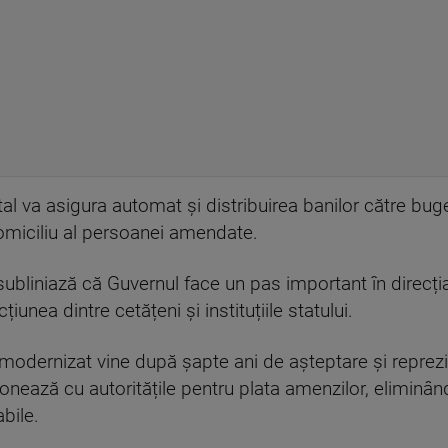
al va asigura automat și distribuirea banilor către bug
domiciliu al persoanei amendate.
ubliniază că Guvernul face un pas important în direcția di
iunea dintre cetățeni și instituțiile statului.
odernizat vine după șapte ani de așteptare și reprez
ionează cu autoritățile pentru plata amenzilor, eliminân
abile.