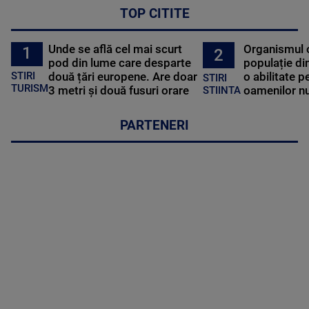
TOP CITITE
Unde se află cel mai scurt
Organismul 
1
2
pod din lume care desparte
populație di
STIRI
două țări europene. Are doar
o abilitate p
STIRI
TURISM
3 metri și două fusuri orare
oamenilor nu
STIINTA
PARTENERI