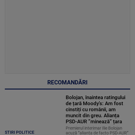
RECOMANDĂRI
Bolojan, înaintea ratingului
de țară Moody’s: Am fost
cinstiți cu românii, am
muncit din greu. Alianța
PSD-AUR ”minează” țara
Premierul interimar Ilie Bolojan
STIRI POLITICE
acuză ”alianța de facto PSD-AUR”