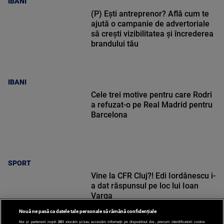
IBANI
(P) Ești antreprenor? Află cum te
ajută o campanie de advertoriale
să crești vizibilitatea și încrederea
brandului tău
IBANI
Cele trei motive pentru care Rodri
a refuzat-o pe Real Madrid pentru
Barcelona
SPORT
Vine la CFR Cluj?! Edi Iordănescu i-
a dat răspunsul pe loc lui Ioan
Varga
Nouă ne pasă ca datele tale personale să rămână confidențiale
Noi și partenerii noștri
201
stocăm și/sau accesăm informații pe dispozitivul dvs., precum identificatorii cookie