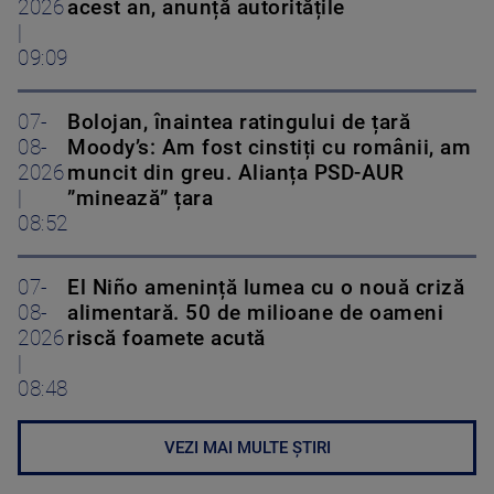
2026
acest an, anunță autoritățile
|
09:09
07-
Bolojan, înaintea ratingului de țară
08-
Moody’s: Am fost cinstiți cu românii, am
2026
muncit din greu. Alianța PSD-AUR
|
”minează” țara
08:52
07-
El Niño amenință lumea cu o nouă criză
08-
alimentară. 50 de milioane de oameni
2026
riscă foamete acută
|
08:48
VEZI MAI MULTE ȘTIRI