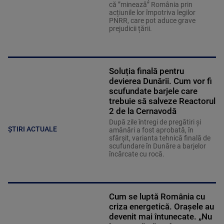
că ”minează” România prin
acțiunile lor împotriva legilor
PNRR, care pot aduce grave
prejudicii țării.
Soluția finală pentru
devierea Dunării. Cum vor fi
scufundate barjele care
trebuie să salveze Reactorul
2 de la Cernavodă
După zile întregi de pregătiri și
ȘTIRI ACTUALE
amânări a fost aprobată, în
sfârșit, varianta tehnică finală de
scufundare în Dunăre a barjelor
încărcate cu rocă.
Cum se luptă România cu
criza energetică. Orașele au
devenit mai întunecate. „Nu