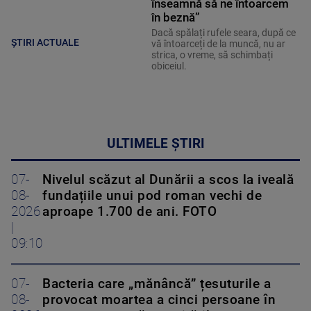
înseamnă să ne întoarcem
în beznă”
Dacă spălați rufele seara, după ce
ȘTIRI ACTUALE
vă întoarceți de la muncă, nu ar
strica, o vreme, să schimbați
obiceiul.
ULTIMELE ȘTIRI
07-
Nivelul scăzut al Dunării a scos la iveală
08-
fundațiile unui pod roman vechi de
2026
aproape 1.700 de ani. FOTO
|
09:10
07-
Bacteria care „mănâncă” țesuturile a
08-
provocat moartea a cinci persoane în