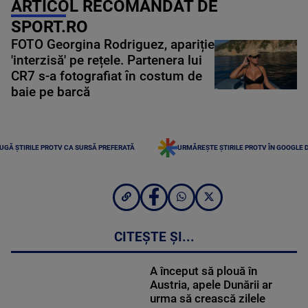
ARTICOL RECOMANDAT DE
SPORT.RO
FOTO Georgina Rodriguez, apariție
'interzisă' pe rețele. Partenera lui
CR7 s-a fotografiat în costum de
baie pe barcă
UGĂ ȘTIRILE PROTV CA SURSĂ PREFERATĂ
URMĂREȘTE ȘTIRILE PROTV ÎN GOOGLE 
CITEȘTE ȘI...
A început să plouă în
Austria, apele Dunării ar
urma să crească zilele