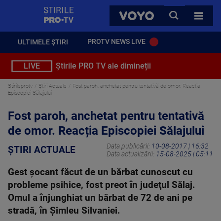
StirilePROTV
CAUTA
VOYO
TOATE 
PROTV NEWS LIVE
ULTIMELE ȘTIRI
LIVE
Știrile PRO TV ale dimineții
Stirileprotv
Știri Actuale
Fost paroh, anchetat pentru tentativă de omor. Reacția
Episcopiei Sălajului
Fost paroh, anchetat pentru tentativă
de omor. Reacția Episcopiei Sălajului
Data publicării:
10-08-2017 | 16:32
ȘTIRI ACTUALE
Data actualizării:
15-08-2025 | 05:11
Gest şocant făcut de un bărbat cunoscut cu
probleme psihice, fost preot în judeţul Sălaj.
Omul a înjunghiat un bărbat de 72 de ani pe
stradă, în Şimleu Silvaniei.