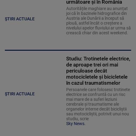
următoare și în România
Autoritățile maghiare au anunțat
joi că în bazinele hidrografice din
Austria ale Dunării a început să
ȘTIRI ACTUALE
plouă, astfel încât o creștere a
nivelului apelor fluviului ar urma să
crească chiar din acest weekend.
Studiu: Trotinetele electrice,
de aproape trei ori mai
periculoase decât
motocicletele și bicicletele
în cazul traumatismelor
Persoanele care folosesc trotinete
ȘTIRI ACTUALE
electrice se confruntă cu un risc
mai mare de a suferi leziuni
cerebrale și traumatisme ale
organelor interne decât bicicliștii
sau motocicliștii, potrivit unui nou
studiu, scrie
Sky News.