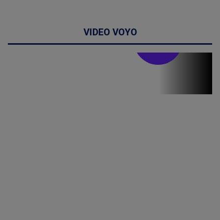
VIDEO VOYO
Stirile PRO TV
Stirile PRO
TV # 19.00 -
06 August
2026
MAI
MULTE