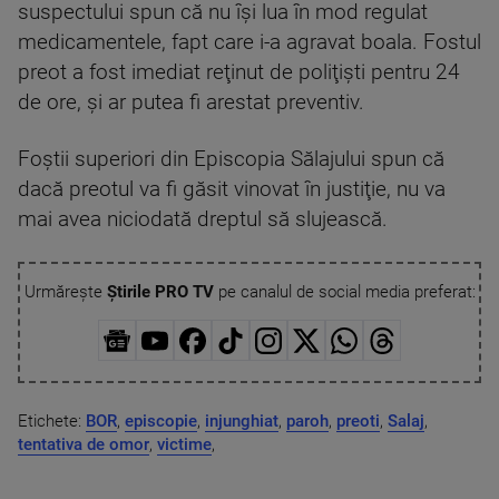
suspectului spun că nu îşi lua în mod regulat
medicamentele, fapt care i-a agravat boala. Fostul
preot a fost imediat reţinut de poliţişti pentru 24
de ore, şi ar putea fi arestat preventiv.
Foştii superiori din Episcopia Sălajului spun că
dacă preotul va fi găsit vinovat în justiţie, nu va
mai avea niciodată dreptul să slujească.
Urmărește
Știrile PRO TV
pe canalul de social media preferat:
Etichete:
BOR
,
episcopie
,
injunghiat
,
paroh
,
preoti
,
Salaj
,
tentativa de omor
,
victime
,