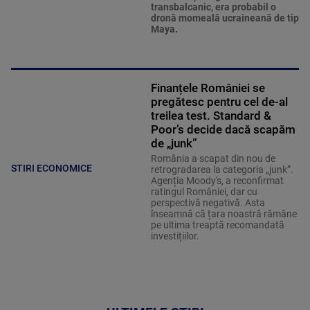
transbalcanic, era probabil o
dronă momeală ucraineană de tip
Maya.
Finanțele României se
pregătesc pentru cel de-al
treilea test. Standard &
Poor’s decide dacă scapăm
de „junk”
România a scapat din nou de
STIRI ECONOMICE
retrogradarea la categoria „junk”.
Agenția Moody's, a reconfirmat
ratingul României, dar cu
perspectivă negativă. Asta
înseamnă că țara noastră rămâne
pe ultima treaptă recomandată
investițiilor.