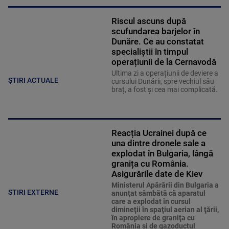
Riscul ascuns după
scufundarea barjelor în
Dunăre. Ce au constatat
specialiștii în timpul
operațiunii de la Cernavodă
Ultima zi a operațiunii de deviere a
ȘTIRI ACTUALE
cursului Dunării, spre vechiul său
braț, a fost și cea mai complicată.
Reacția Ucrainei după ce
una dintre dronele sale a
explodat în Bulgaria, lângă
granița cu România.
Asigurările date de Kiev
Ministerul Apărării din Bulgaria a
STIRI EXTERNE
anunţat sâmbătă că aparatul
care a explodat în cursul
dimineţii în spaţiul aerian al ţării,
în apropiere de graniţa cu
România şi de gazoductul