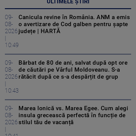
ULTIMELE ȘTIRI
09-
Canicula revine în România. ANM a emis
08-
o avertizare de Cod galben pentru șapte
2026
județe | HARTĂ
|
10:49
09-
Bărbat de 80 de ani, salvat după opt ore
08-
de căutări pe Vârful Moldoveanu. S-a
2026
rătăcit după ce s-a despărțit de grup
|
10:43
09-
Marea Ionică vs. Marea Egee. Cum alegi
08-
insula grecească perfectă în funcție de
2026
stilul tău de vacanță
|