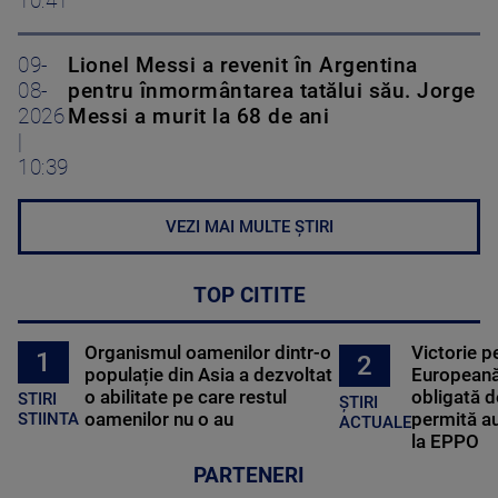
10:41
09-
Lionel Messi a revenit în Argentina
08-
pentru înmormântarea tatălui său. Jorge
2026
Messi a murit la 68 de ani
|
10:39
VEZI MAI MULTE ȘTIRI
TOP CITITE
Organismul oamenilor dintr-o
Victorie p
1
2
populație din Asia a dezvoltat
Europeană
o abilitate pe care restul
obligată d
STIRI
ȘTIRI
oamenilor nu o au
permită au
STIINTA
ACTUALE
la EPPO
PARTENERI