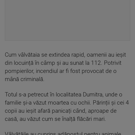
Cum vâlvătaia se extindea rapid, oamenii au ieșit
din locuință în câmp și au sunat la 112. Potrivit
pompierilor, incendiul ar fi fost provocat de o
mână criminală.
Totul s-a petrecut în localitatea Dumitra, unde o
familie și-a văzut moartea cu ochii. Părinții și cei 4
copii au ieșit afară panicați când, aproape de
casă, au văzut cum se înalță flăcări mari.
Vâlvătăile au cuprins adăpostul pentru animale