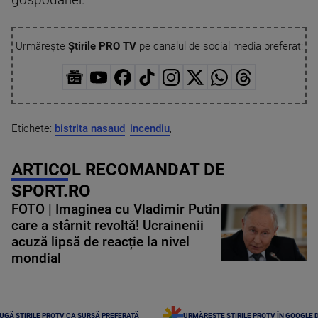
gospodăriei.
Urmărește
Știrile PRO TV
pe canalul de social media preferat:
Etichete:
bistrita nasaud
,
incendiu
,
ARTICOL RECOMANDAT DE
SPORT.RO
FOTO | Imaginea cu Vladimir Putin
care a stârnit revoltă! Ucrainenii
acuză lipsă de reacție la nivel
mondial
UGĂ ȘTIRILE PROTV CA SURSĂ PREFERATĂ
URMĂREȘTE ȘTIRILE PROTV ÎN GOOGLE 