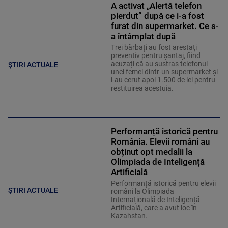
A activat „Alertă telefon
pierdut” după ce i-a fost
furat din supermarket. Ce s-
a întâmplat după
Trei bărbați au fost arestați
preventiv pentru șantaj, fiind
acuzați că au sustras telefonul
ȘTIRI ACTUALE
unei femei dintr-un supermarket și
i-au cerut apoi 1.500 de lei pentru
restituirea acestuia.
Performanță istorică pentru
România. Elevii români au
obținut opt medalii la
Olimpiada de Inteligență
Artificială
Performanță istorică pentru elevii
ȘTIRI ACTUALE
români la Olimpiada
Internațională de Inteligență
Artificială, care a avut loc în
Kazahstan.