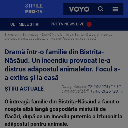
StirilePROTV
CAUTA
VOYO
TOATE 
PROTV NEWS LIVE
ULTIMELE ȘTIRI
Stirileprotv
Știri Actuale
Dramă într-o familie din Bistrița-Năsăud. Un incendiu
provocat le-a distrus adăpostul animalelor. Focul s-a extins și la casă
Dramă într-o familie din Bistrița-
Năsăud. Un incendiu provocat le-a
distrus adăpostul animalelor. Focul s-
a extins și la casă
Data publicării:
22-04-2024 | 17:12
ȘTIRI ACTUALE
Data actualizării:
11-08-2025 | 23:17
O întreagă familie din Bistrița-Năsăud a făcut o
noapte albă lângă gospodăria mistuită de
flăcări, după ce un incediu puternic a izbucnit la
adăpostul pentru animale.