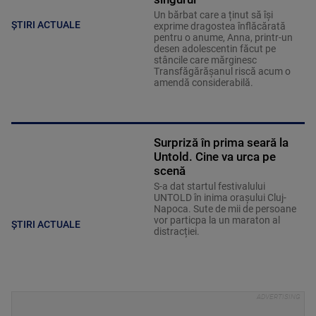
Un bărbat care a ținut să își
ȘTIRI ACTUALE
exprime dragostea înflăcărată
pentru o anume, Anna, printr-un
desen adolescentin făcut pe
stâncile care mărginesc
Transfăgărășanul riscă acum o
amendă considerabilă.
Surpriză în prima seară la
Untold. Cine va urca pe
scenă
S-a dat startul festivalului
UNTOLD în inima orașului Cluj-
Napoca. Sute de mii de persoane
vor particpa la un maraton al
ȘTIRI ACTUALE
distracției.