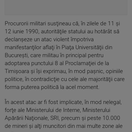
Procurorii militari susţineau că, în zilele de 11 şi
12 iunie 1990, autorităţile statului au hotărât să
declanşeze un atac violent împotriva
manifestanţilor aflaţi în Piaţa Universităţii din
Bucureşti, care militau în principal pentru
adoptarea punctului 8 al Proclamaţiei de la
Timişoara şi îşi exprimau, în mod paşnic, opiniile
politice, în contradicţie cu cele ale majorităţii care
forma puterea politică la acel moment.
În acest atac ar fi fost implicate, în mod nelegal,
forţe ale Ministerului de Interne, Ministerului
Apărării Naţionale, SRI, precum şi peste 10.000
de mineri şi alţi muncitori din mai multe zone ale