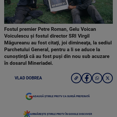
GETTY
Fostul premier Petre Roman, Gelu Voican
Voiculescu şi fostul director SRI Virgil
Măgureanu au fost citaţi, joi dimineaţa, la sediul
Parchetului General, pentru a li se aduce la
cunoştinţă că au fost puşi din nou sub acuzare
în dosarul Mineriadei.
VLAD DOBREA
ADAUGĂ ȘTIRILE PROTV CA SURSĂ PREFERATĂ
URMĂREȘTE ȘTIRILE PROTV ÎN GOOGLE DISCOVER