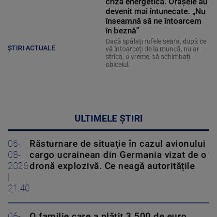
criza energetică. Orașele au
devenit mai întunecate. „Nu
înseamnă să ne întoarcem
în beznă”
Dacă spălați rufele seara, după ce
ȘTIRI ACTUALE
vă întoarceți de la muncă, nu ar
strica, o vreme, să schimbați
obiceiul.
ULTIMELE ȘTIRI
06-
Răsturnare de situație în cazul avionului
08-
cargo ucrainean din Germania vizat de o
2026
dronă explozivă. Ce neagă autoritățile
|
21:40
06-
O familie care a plătit 3.500 de euro