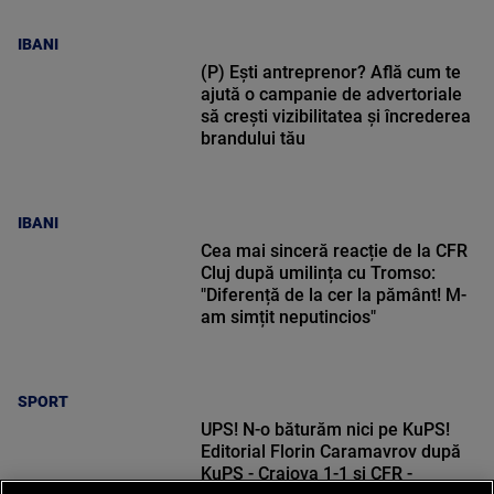
IBANI
(P) Ești antreprenor? Află cum te
ajută o campanie de advertoriale
să crești vizibilitatea și încrederea
brandului tău
IBANI
Cea mai sinceră reacție de la CFR
Cluj după umilința cu Tromso:
"Diferență de la cer la pământ! M-
am simțit neputincios"
SPORT
UPS! N-o băturăm nici pe KuPS!
Editorial Florin Caramavrov după
KuPS - Craiova 1-1 și CFR -