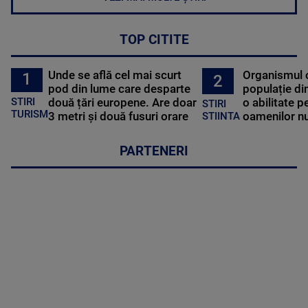
TOP CITITE
Unde se află cel mai scurt
Organismul 
1
2
pod din lume care desparte
populație di
STIRI
două țări europene. Are doar
o abilitate p
STIRI
TURISM
3 metri și două fusuri orare
oamenilor nu
STIINTA
PARTENERI