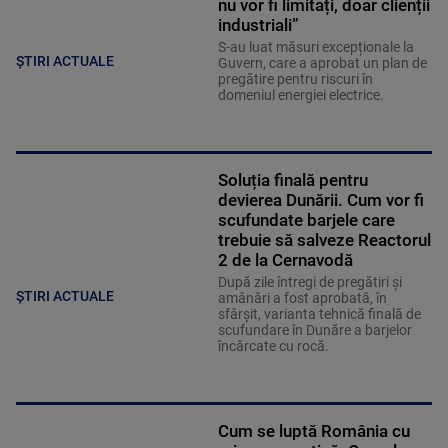
nu vor fi limitați, doar clienții
industriali”
S-au luat măsuri excepționale la
ȘTIRI ACTUALE
Guvern, care a aprobat un plan de
pregătire pentru riscuri în
domeniul energiei electrice.
Soluția finală pentru
devierea Dunării. Cum vor fi
scufundate barjele care
trebuie să salveze Reactorul
2 de la Cernavodă
După zile întregi de pregătiri și
ȘTIRI ACTUALE
amânări a fost aprobată, în
sfârșit, varianta tehnică finală de
scufundare în Dunăre a barjelor
încărcate cu rocă.
Cum se luptă România cu