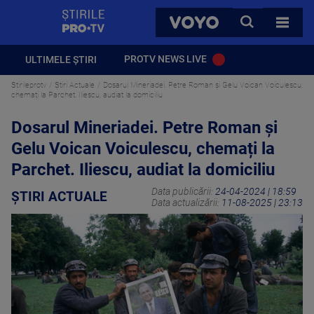
StirilePROTV
CAUTA
VOYO
TOATE 
PROTV NEWS LIVE
ULTIMELE ȘTIRI
Stirileprotv
Știri Actuale
Dosarul Mineriadei. Petre Roman şi Gelu Voican Voiculescu,
chemați la Parchet. Iliescu, audiat la domiciliu
Dosarul Mineriadei. Petre Roman şi
Gelu Voican Voiculescu, chemați la
Parchet. Iliescu, audiat la domiciliu
Data publicării:
24-04-2024 | 18:59
ȘTIRI ACTUALE
Data actualizării:
11-08-2025 | 23:13