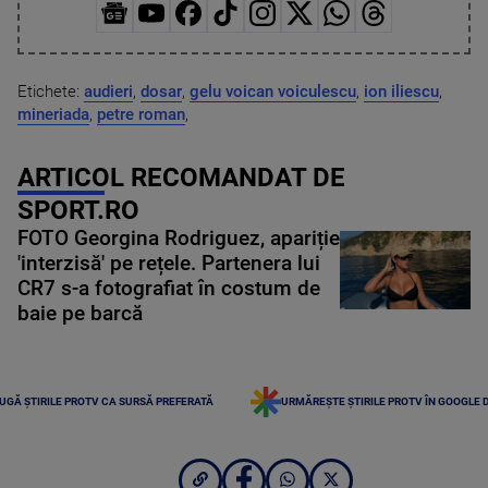
Etichete:
audieri
,
dosar
,
gelu voican voiculescu
,
ion iliescu
,
mineriada
,
petre roman
,
ARTICOL RECOMANDAT DE
SPORT.RO
FOTO Georgina Rodriguez, apariție
'interzisă' pe rețele. Partenera lui
CR7 s-a fotografiat în costum de
baie pe barcă
UGĂ ȘTIRILE PROTV CA SURSĂ PREFERATĂ
URMĂREȘTE ȘTIRILE PROTV ÎN GOOGLE 