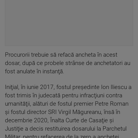
Procurorii trebuie să refacă ancheta în acest
dosar, după ce probele strânse de anchetatori au
fost anulate în instanţă.
Iniţial, în iunie 2017, fostul preşedinte Ion Iliescu a
fost trimis în judecată pentru infracţiuni contra
umanităţii, alături de fostul premier Petre Roman
şi fostul director SRI Virgil Măgureanu, însă în
decembrie 2020, Înalta Curte de Casaţie şi
Justiţie a decis restituirea dosarului la Parchetul
Militar, pentru refacerea de la zero a anchetei.