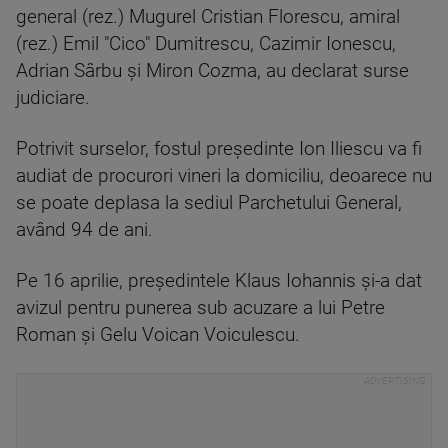
general (rez.) Mugurel Cristian Florescu, amiral
(rez.) Emil "Cico" Dumitrescu, Cazimir Ionescu,
Adrian Sârbu şi Miron Cozma, au declarat surse
judiciare.
Potrivit surselor, fostul preşedinte Ion Iliescu va fi
audiat de procurori vineri la domiciliu, deoarece nu
se poate deplasa la sediul Parchetului General,
având 94 de ani.
Pe 16 aprilie, preşedintele Klaus Iohannis şi-a dat
avizul pentru punerea sub acuzare a lui Petre
Roman şi Gelu Voican Voiculescu.