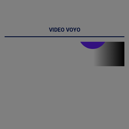
VIDEO VOYO
Stirile PRO TV
Stirile PRO
TV # 19.00 -
06 August
2026