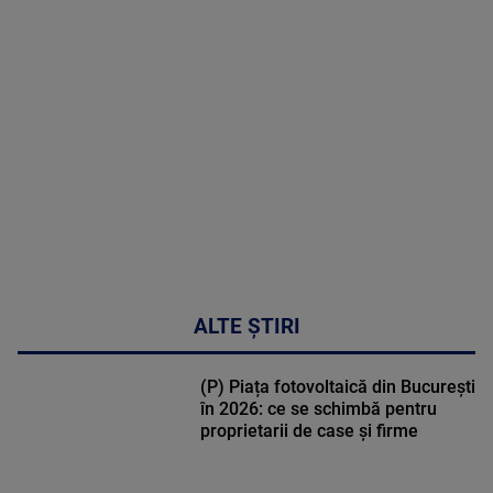
MAI
MULTE
DETALII
47:43
ALTE ȘTIRI
(P) Piața fotovoltaică din București
în 2026: ce se schimbă pentru
proprietarii de case și firme