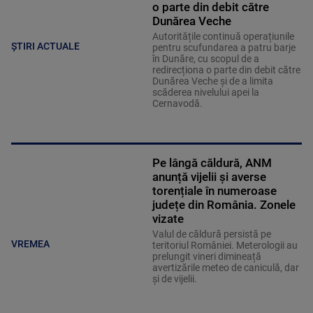
o parte din debit către
Dunărea Veche
Autoritățile continuă operațiunile
ȘTIRI ACTUALE
pentru scufundarea a patru barje
în Dunăre, cu scopul de a
redirecționa o parte din debit către
Dunărea Veche și de a limita
scăderea nivelului apei la
Cernavodă.
Pe lângă căldură, ANM
anunță vijelii și averse
torențiale în numeroase
județe din România. Zonele
vizate
Valul de căldură persistă pe
VREMEA
teritoriul României. Meterologii au
prelungit vineri dimineață
avertizările meteo de caniculă, dar
și de vijelii.