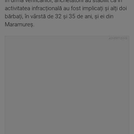
În urma verificărilor, anchetatorii au stabilit că în
activitatea infracțională au fost implicați și alți doi
bărbați, în vârstă de 32 și 35 de ani, și ei din
Maramureș.