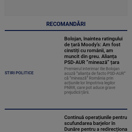
RECOMANDĂRI
Bolojan, înaintea ratingului
de țară Moody’s: Am fost
cinstiți cu românii, am
muncit din greu. Alianța
PSD-AUR ”minează” țara
Premierul interimar Ilie Bolojan
STIRI POLITICE
acuză ”alianța de facto PSD-AUR”
că ”minează” România prin
acțiunile lor împotriva legilor
PNRR, care pot aduce grave
prejudicii țării.
Continuă operațiunile pentru
scufundarea barjelor în
Dunăre pentru a redirecționa