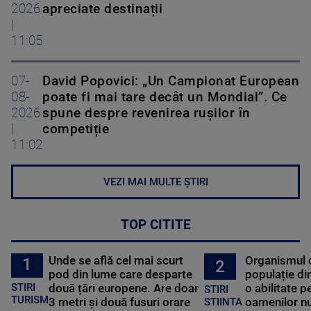
2026
apreciate destinații
|
11:05
07-
David Popovici: „Un Campionat European
08-
poate fi mai tare decât un Mondial”. Ce
2026
spune despre revenirea rușilor în
|
competiție
11:02
VEZI MAI MULTE ȘTIRI
TOP CITITE
Unde se află cel mai scurt
Organismul 
1
2
pod din lume care desparte
populație di
STIRI
două țări europene. Are doar
o abilitate p
STIRI
TURISM
3 metri și două fusuri orare
oamenilor nu
STIINTA