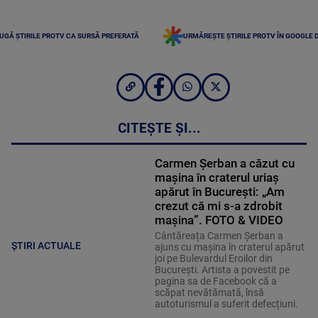
UGĂ ȘTIRILE PROTV CA SURSĂ PREFERATĂ
URMĂREȘTE ȘTIRILE PROTV ÎN GOOGLE 
CITEȘTE ȘI...
Carmen Șerban a căzut cu
mașina în craterul uriaș
apărut în București: „Am
crezut că mi s-a zdrobit
mașina”. FOTO & VIDEO
Cântăreața Carmen Șerban a
ȘTIRI ACTUALE
ajuns cu mașina în craterul apărut
joi pe Bulevardul Eroilor din
București. Artista a povestit pe
pagina sa de Facebook că a
scăpat nevătămată, însă
autoturismul a suferit defecțiuni.