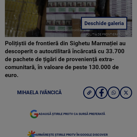
Deschide galeria
POLITIA DE FRONTIERA ROMANA
Polițiștii de frontieră din Sighetu Marmației au
descoperit o autoutilitară încărcată cu 33.700
de pachete de țigări de proveniență extra-
comunitară, în valoare de peste 130.000 de
euro.
MIHAELA IVĂNCICĂ
ADAUGĂ ȘTIRILE PROTV CA SURSĂ PREFERATĂ
URMĂREȘTE ȘTIRILE PROTV ÎN GOOGLE DISCOVER