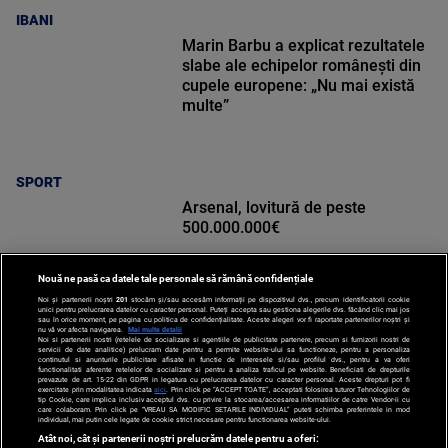
IBANI
Marin Barbu a explicat rezultatele
slabe ale echipelor românești din
cupele europene: „Nu mai există
multe”
SPORT
Arsenal, lovitură de peste
500.000.000€
Nouă ne pasă ca datele tale personale să rămână confidențiale
Noi și partenerii noștri
201
stocăm și/sau accesăm informații pe dispozitivul dvs., precum identificatorii cookie
unici pentru prelucrarea datelor cu caracter personal. Puteți accepta sau gestiona alegerile dvs. făcând clic mai jos
sau în orice moment, pe pagina cu politica de confidențialitate. Aceste alegeri vor fi raportate partenerilor noștri și
nu vă vor afecta navigarea.
Mai multe detalii
Noi si partenerii nostri (retelele de socializare si agentiile de publicitate partenere, precum si furnizorii nostri de
SPORT
servicii de date analitice) prelucram date pentru a permite website-ului sa functioneze, pentru a personaliza
continutul si anunturile publicitare afisate in functie de interesele si/sau profilul dvs., pentru a va oferi
functionalitati aferente retelelor de socializare si pentru a analiza traficul pe website. Beneficiati de drepturile
prevazute de art. 15-22 din GDPR in legatura cu prelucrarea datelor cu caracter personal. Aceste drepturi pot fi
exercitate prin modalitatea indicata
aici
. Prin click pe “ACCEPT TOATE”, acceptati folosirea tuturor Tehnologiilor de
tip Cookie, care implica inclusiv acceptul dvs. cu privire la stocarea/accesarea informatiilor de catre Vendor-ii cu
care colaboram. Prin click pe “VREAU SA MODIFIC SETARILE INDIVIDUAL” puteti schimba preferintele in mod
individual, mai putin cele legate de cookie strict necesare pentru functionarea website-ului.
Atât noi, cât și partenerii noștri prelucrăm datele pentru a oferi: