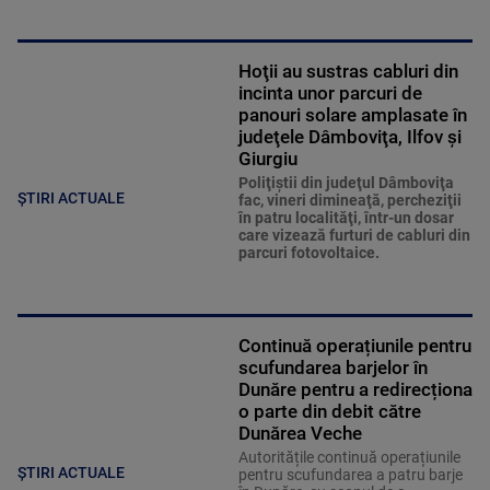
Hoţii au sustras cabluri din
incinta unor parcuri de
panouri solare amplasate în
judeţele Dâmboviţa, Ilfov şi
Giurgiu
Poliţiştii din judeţul Dâmboviţa
ȘTIRI ACTUALE
fac, vineri dimineaţă, percheziţii
în patru localităţi, într-un dosar
care vizează furturi de cabluri din
parcuri fotovoltaice.
Continuă operațiunile pentru
scufundarea barjelor în
Dunăre pentru a redirecționa
o parte din debit către
Dunărea Veche
Autoritățile continuă operațiunile
ȘTIRI ACTUALE
pentru scufundarea a patru barje