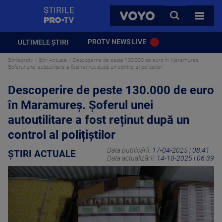
StirilePROTV
CAUTA
VOYO
TOATE 
PROTV NEWS LIVE
ULTIMELE ȘTIRI
Stirileprotv
Știri Actuale
Descoperire de peste 130.000 de euro în Maramureș.
Șoferul unei autoutilitare a fost reținut după un control al polițiștilor
Descoperire de peste 130.000 de euro
în Maramureș. Șoferul unei
autoutilitare a fost reținut după un
control al polițiștilor
Data publicării:
17-04-2025 | 08:41
ȘTIRI ACTUALE
Data actualizării:
14-10-2025 | 06:39