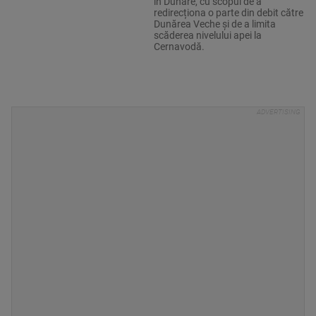
în Dunăre, cu scopul de a
redirecționa o parte din debit către
Dunărea Veche și de a limita
scăderea nivelului apei la
Cernavodă.