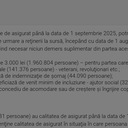
te de asigurat până la data de 1 septembrie 2025, potriv
 urmare a reţinerii la sursă, începând cu data de 1 aug
efiind necesar niciun demers suplimentar din partea ace
ste 3.000 lei (1.960.804 persoane) – pentru partea ca
ale (141.376 persoane) - veterani, revoluţionari etc.;
ză de indemnizaţie de şomaj (44.090 persoane);
eficiază de venit minim de incluziune - ajutor social (
 concediu de acomodare sau de creştere şi îngrijire co
1 persoane) au calitatea de asigurat până la data d
nţine calitatea de asigurat în situaţia în care persoana 