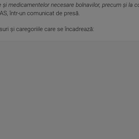
le şi medicamentelor necesare bolnavilor, precum şi la c
CNAS, într-un comunicat de presă.
ăsuri şi caregoriile care se încadrează: