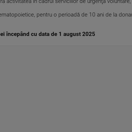
ră activitatea în cadrul serviciilor de urgenţă voluntare
ematopoietice, pentru o perioadă de 10 ani de la dona
ţiei începând cu data de 1 august 2025