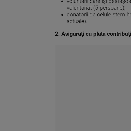
voluntarii care îşi desfăşoa
voluntariat (5 persoane);
donatorii de celule stem h
actuale).
2. Asiguraţi cu plata contribu