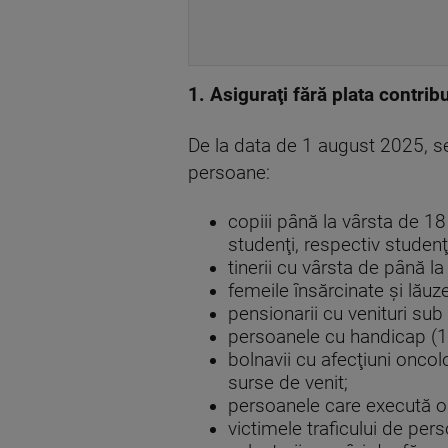
1. Asiguraţi fără plata contribu
De la data de 1 august 2025, se
persoane:
copiii până la vârsta de 18
studenţi, respectiv studen
tinerii cu vârsta de până l
femeile însărcinate şi lău
pensionarii cu venituri su
persoanele cu handicap (
bolnavii cu afecţiuni onco
surse de venit;
persoanele care execută o 
victimele traficului de per