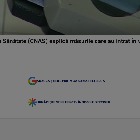
 Sănătate (CNAS) explică măsurile care au intrat în 
ADAUGĂ ȘTIRILE PROTV CA SURSĂ PREFERATĂ
URMĂREȘTE ȘTIRILE PROTV ÎN GOOGLE DISCOVER