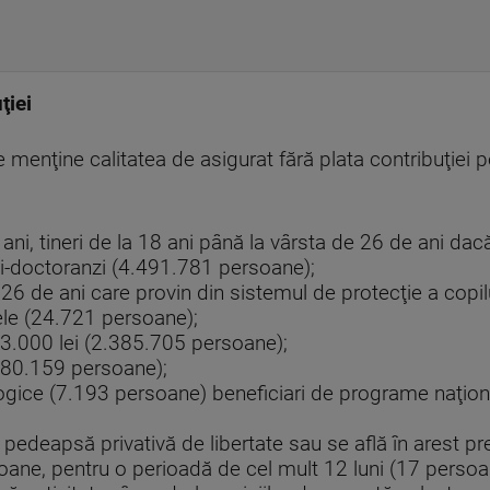
ţiei
 menţine calitatea de asigurat fără plata contribuţiei 
 ani, tineri de la 18 ani până la vârsta de 26 de ani dac
ţi-doctoranzi (4.491.781 persoane);
a 26 de ani care provin din sistemul de protecţie a copi
zele (24.721 persoane);
b 3.000 lei (2.385.705 persoane);
180.159 persoane);
logice (7.193 persoane) beneficiari de programe naţion
pedeapsă privativă de libertate sau se află în arest p
soane, pentru o perioadă de cel mult 12 luni (17 persoa