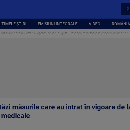
P
LTIMELE ȘTIRI
EMISIUNI INTEGRALE
VIDEO
ROMÂNIA,
 măsurile care au intrat în vigoare de la 1 august. Prevederi referitoare la concediile medicale
ăzi măsurile care au intrat în vigoare de 
e medicale