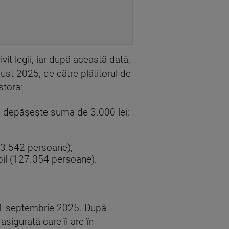
it legii, iar după această dată,
ust 2025, de către plătitorul de
stora:
re depăşeşte suma de 3.000 lei;
323.542 persoane);
pil (127.054 persoane).
e 1 septembrie 2025. După
asigurată care îi are în