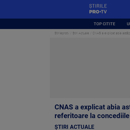
StirilePROTV
TOP CITITE
U
Stirileprotv
Știri Actuale
CNAS a explicat abia astăzi
CNAS a explicat abia ast
referitoare la concediil
ȘTIRI ACTUALE