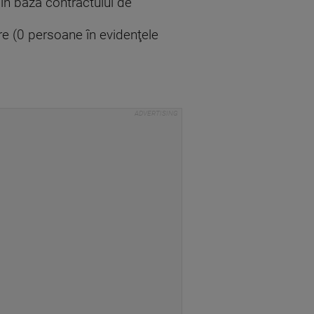
, în baza contractului de
re (0 persoane în evidenţele