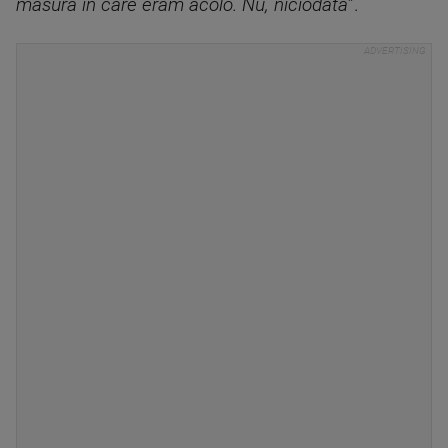
măsura în care eram acolo. Nu, niciodată
”.