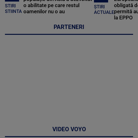
o abilitate pe care restul
obligată d
STIRI
ȘTIRI
oamenilor nu o au
permită au
STIINTA
ACTUALE
la EPPO
PARTENERI
VIDEO VOYO