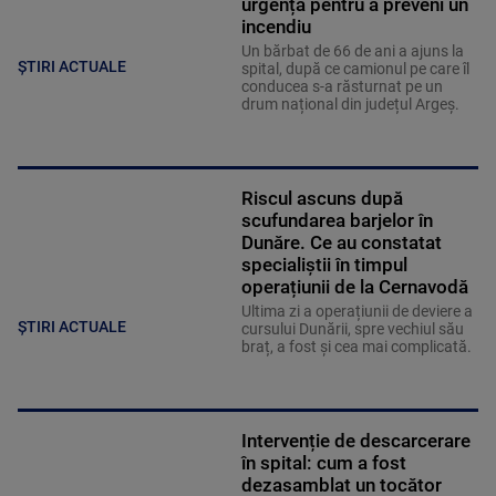
urgență pentru a preveni un
incendiu
Un bărbat de 66 de ani a ajuns la
ȘTIRI ACTUALE
spital, după ce camionul pe care îl
conducea s-a răsturnat pe un
drum național din județul Argeș.
Riscul ascuns după
scufundarea barjelor în
Dunăre. Ce au constatat
specialiștii în timpul
operațiunii de la Cernavodă
Ultima zi a operațiunii de deviere a
ȘTIRI ACTUALE
cursului Dunării, spre vechiul său
braț, a fost și cea mai complicată.
Intervenție de descarcerare
în spital: cum a fost
dezasamblat un tocător