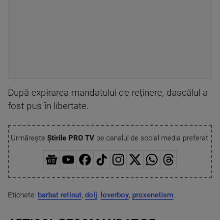
După expirarea mandatului de reținere, dascălul a
fost pus în libertate.
Urmărește
Știrile PRO TV
pe canalul de social media preferat:
Etichete:
barbat retinut
,
dolj
,
loverboy
,
proxenetism
,