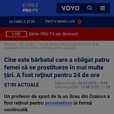
StirilePROTV
CAUTA
VOYO
TOATE 
PROTV NEWS LIVE
ULTIMELE ȘTIRI
LIVE
Știrile PRO TV ale dimineții
Stirileprotv
Știri Actuale
Cine este bărbatul care a obligat patru femei să se
prostitueze în mai multe țări. A fost reţinut pentru 24 de ore
Cine este bărbatul care a obligat patru
femei să se prostitueze în mai multe
țări. A fost reţinut pentru 24 de ore
Data publicării:
04-05-2023 | 13:06
ȘTIRI ACTUALE
Data actualizării:
12-08-2025 | 11:53
Un profesor de sport de la un liceu din Craiova a
fost reținut pentru
proxenetism
în formă
continuată.