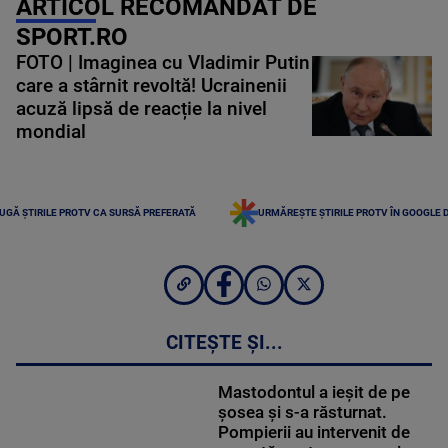
ARTICOL RECOMANDAT DE
SPORT.RO
FOTO | Imaginea cu Vladimir Putin
care a stârnit revoltă! Ucrainenii
acuză lipsă de reacție la nivel
mondial
UGĂ ȘTIRILE PROTV CA SURSĂ PREFERATĂ
URMĂREȘTE ȘTIRILE PROTV ÎN GOOGLE 
CITEȘTE ȘI...
Mastodontul a ieșit de pe
șosea și s-a răsturnat.
Pompierii au intervenit de