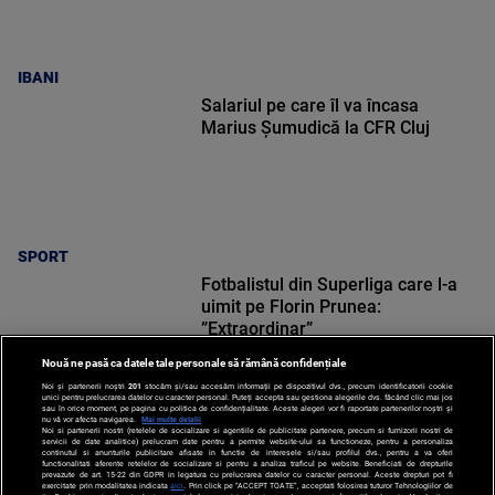
IBANI
Salariul pe care îl va încasa
Marius Șumudică la CFR Cluj
SPORT
Fotbalistul din Superliga care l-a
uimit pe Florin Prunea:
”Extraordinar”
Nouă ne pasă ca datele tale personale să rămână confidențiale
Noi și partenerii noștri
201
stocăm și/sau accesăm informații pe dispozitivul dvs., precum identificatorii cookie
unici pentru prelucrarea datelor cu caracter personal. Puteți accepta sau gestiona alegerile dvs. făcând clic mai jos
sau în orice moment, pe pagina cu politica de confidențialitate. Aceste alegeri vor fi raportate partenerilor noștri și
nu vă vor afecta navigarea.
Mai multe detalii
Noi si partenerii nostri (retelele de socializare si agentiile de publicitate partenere, precum si furnizorii nostri de
SPORT
servicii de date analitice) prelucram date pentru a permite website-ului sa functioneze, pentru a personaliza
continutul si anunturile publicitare afisate in functie de interesele si/sau profilul dvs., pentru a va oferi
functionalitati aferente retelelor de socializare si pentru a analiza traficul pe website. Beneficiati de drepturile
prevazute de art. 15-22 din GDPR in legatura cu prelucrarea datelor cu caracter personal. Aceste drepturi pot fi
exercitate prin modalitatea indicata
aici
. Prin click pe “ACCEPT TOATE”, acceptati folosirea tuturor Tehnologiilor de