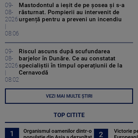
09-
Mastodontul a ieșit de pe șosea și s-a
08-
răsturnat. Pompierii au intervenit de
2026
urgență pentru a preveni un incendiu
|
08:06
09-
Riscul ascuns după scufundarea
08-
barjelor în Dunăre. Ce au constatat
2026
specialiștii în timpul operațiunii de la
|
Cernavodă
08:02
VEZI MAI MULTE ȘTIRI
TOP CITITE
Organismul oamenilor dintr-o
Victorie p
1
2
populație din Asia a dezvoltat
Europeană