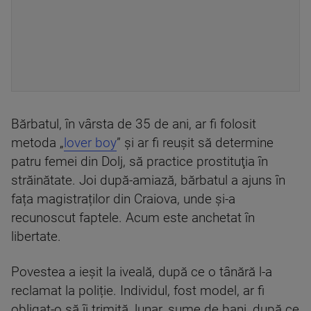
Bărbatul, în vârsta de 35 de ani, ar fi folosit
metoda „
lover boy
” și ar fi reuşit să determine
patru femei din Dolj, să practice prostituţia în
străinătate. Joi după-amiază, bărbatul a ajuns în
fața magistraților din Craiova, unde și-a
recunoscut faptele. Acum este anchetat în
libertate.
Povestea a ieșit la iveală, după ce o tânără l-a
reclamat la poliție. Individul, fost model, ar fi
obligat-o să îi trimită, lunar, sume de bani, după ce