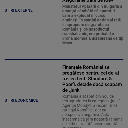
Asigurările date de Kiev
Ministerul Apărării din Bulgaria a
STIRI EXTERNE
anunţat sâmbătă că aparatul
care a explodat în cursul
dimineţii în spaţiul aerian al ţării,
în apropiere de graniţa cu
România şi de gazoductul
transbalcanic, era probabil o
dronă momeală ucraineană de tip
Maya.
Finanțele României se
pregătesc pentru cel de-al
treilea test. Standard &
Poor’s decide dacă scapăm
de „junk”
România a scapat din nou de
STIRI ECONOMICE
retrogradarea la categoria „junk”.
Agenția Moody's, a reconfirmat
ratingul României, dar cu
perspectivă negativă. Asta
înseamnă că țara noastră rămâne
pe ultima treaptă recomandată