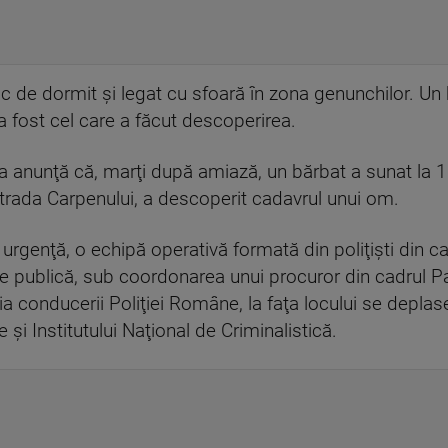
sac de dormit şi legat cu sfoară în zona genunchilor. U
a fost cel care a făcut descoperirea.
ova anunţă că, marţi după amiază, un bărbat a sunat la 1
 strada Carpenului, a descoperit cadavrul unui om.
 urgenţă, o echipă operativă formată din poliţişti din cad
ine publică, sub coordonarea unui procuror din cadrul P
ia conducerii Poliţiei Române, la faţa locului se deplas
e şi Institutului Naţional de Criminalistică.