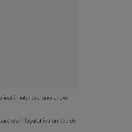
ficat în interiorul unei anexe
are era înfăşurat într-un sac de