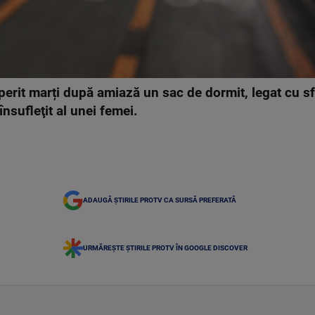
erit marți după amiază un sac de dormit, legat cu sfo
însufleţit al unei femei.
ADAUGĂ ȘTIRILE PROTV CA SURSĂ PREFERATĂ
URMĂREȘTE ȘTIRILE PROTV ÎN GOOGLE DISCOVER