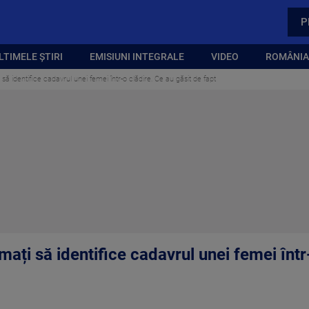
P
LTIMELE ȘTIRI
EMISIUNI INTEGRALE
VIDEO
ROMÂNIA,
ți să identifice cadavrul unei femei într-o clădire. Ce au găsit de fapt
hemați să identifice cadavrul unei femei într