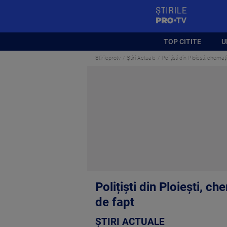
StirilePROTV
TOP CITITE
U
Stirileprotv
Știri Actuale
Polițiști din Ploiești, chema
Polițiști din Ploiești, c
de fapt
ȘTIRI ACTUALE