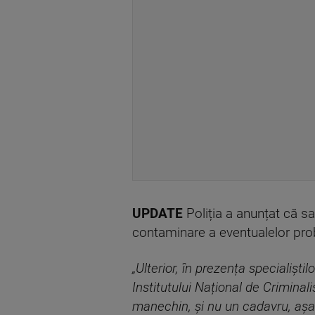
UPDATE
Poliția a anunțat că s
contaminare a eventualelor prob
„Ulterior, în prezența specialiști
Institutului Național de Criminali
manechin, și nu un cadavru, așa 