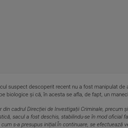
acul suspect descoperit recent nu a fost manipulat de a
e biologice și că, în acesta se afla, de fapt, un manec
lor din cadrul Direcției de Investigații Criminale, precum ș
stică, sacul a fost deschis, stabilindu-se în mod oficial fa
cum s-a presupus inițial.În continuare, se efectuează ver