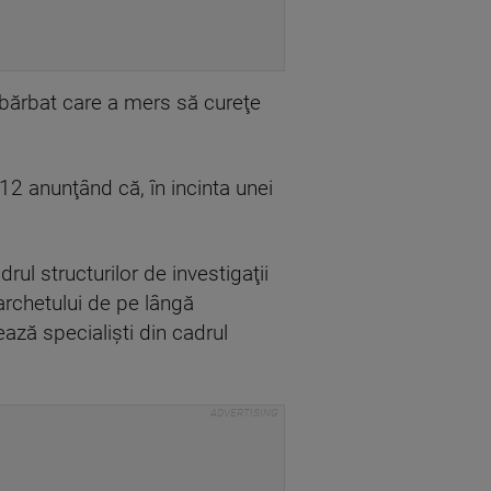
n bărbat care a mers să cureţe
12 anunţând că, în incinta unei
rul structurilor de investigaţii
archetului de pe lângă
ează specialişti din cadrul