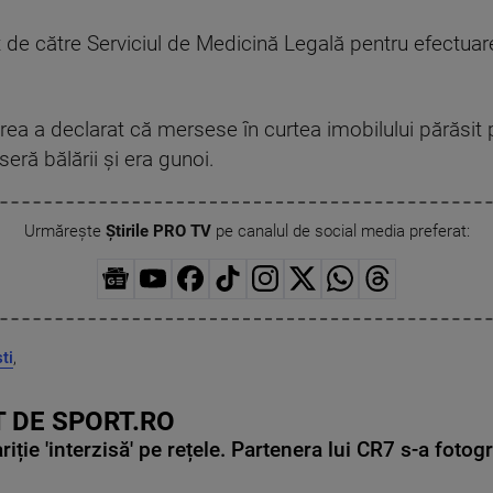
at de către Serviciul de Medicină Legală pentru efectua
ea a declarat că mersese în curtea imobilului părăsit p
seră bălării şi era gunoi.
Urmărește
Știrile PRO TV
pe canalul de social media preferat:
ti
,
 DE SPORT.RO
ie 'interzisă' pe rețele. Partenera lui CR7 s-a fotog