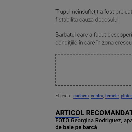
Trupul neînsufleţit a fost prelu
f stabilită cauza decesului.
Bărbatul care a făcut descoperir
condiţiile în care în zonă crescu
Etichete:
cadavru
,
centru
,
femeie
,
ploieș
ARTICOL RECOMANDAT
FOTO Georgina Rodriguez, apariț
de baie pe barcă