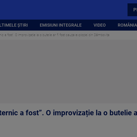
P
LTIMELE ȘTIRI
EMISIUNI INTEGRALE
VIDEO
ROMÂNIA,
 a fost”. O improvizație la o butelie ar fi fost cauza exploziei din Dâmbovița
rnic a fost”. O improvizație la o butelie a