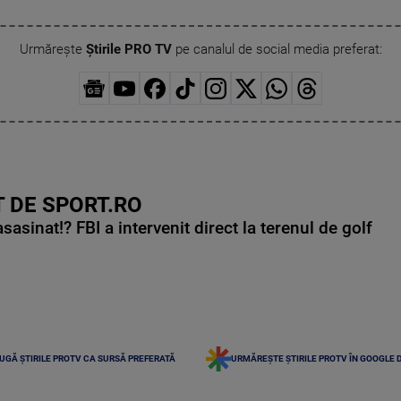
Urmărește
Știrile PRO TV
pe canalul de social media preferat:
 DE SPORT.RO
asinat!? FBI a intervenit direct la terenul de golf
UGĂ ȘTIRILE PROTV CA SURSĂ PREFERATĂ
URMĂREȘTE ȘTIRILE PROTV ÎN GOOGLE 