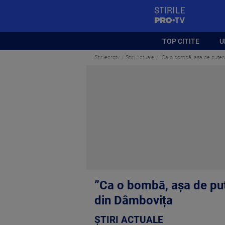
StirilePROTV
TOP CITITE
U
Stirileprotv
Știri Actuale
”Ca o bombă, așa de puternic
”Ca o bombă, așa de pute
din Dâmbovița
ȘTIRI ACTUALE