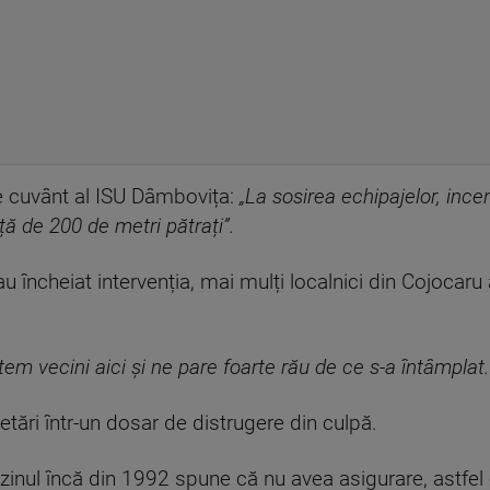
e cuvânt al ISU Dâmbovița:
„La sosirea echipajelor, ince
ță de 200 de metri pătrați”.
u încheiat intervenția, mai mulți localnici din Cojocar
ntem vecini aici și ne pare foarte rău de ce s-a întâmpla
rcetări într-un dosar de distrugere din culpă.
zinul încă din 1992 spune că nu avea asigurare, astfel