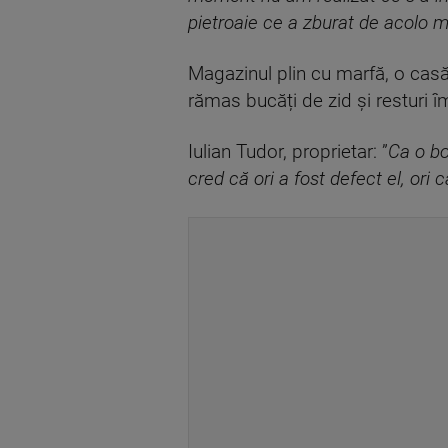
pietroaie ce a zburat de acolo m
Magazinul plin cu marfă, o casă 
rămas bucăți de zid și resturi î
Iulian Tudor, proprietar: ”
Ca o bo
cred că ori a fost defect el, ori 