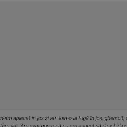
 m-am aplecat în jos și am luat-o la fugă în jos, ghemuit
tâmplat. Am avut noroc că nu am apucat să deschid porț