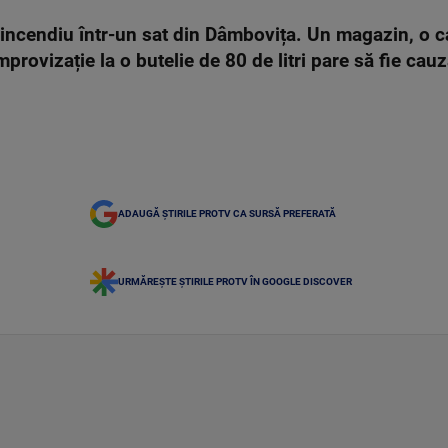
incendiu într-un sat din Dâmbovița. Un magazin, o cas
mprovizație la o butelie de 80 de litri pare să fie cau
ADAUGĂ ȘTIRILE PROTV CA SURSĂ PREFERATĂ
URMĂREȘTE ȘTIRILE PROTV ÎN GOOGLE DISCOVER