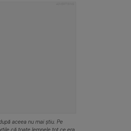
, după aceea nu mai știu. Pe
ile că toate lemnele tot ce era