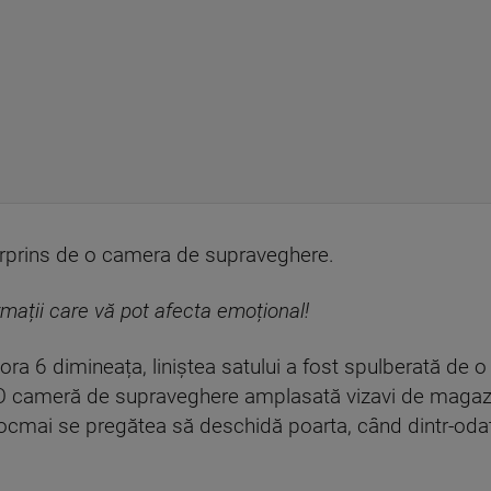
urprins de o camera de supraveghere.
rmații care vă pot afecta emoțional!
ora 6 dimineața, liniștea satului a fost spulberată de o
 O cameră de supraveghere amplasată vizavi de magaz
cmai se pregătea să deschidă poarta, când dintr-odată