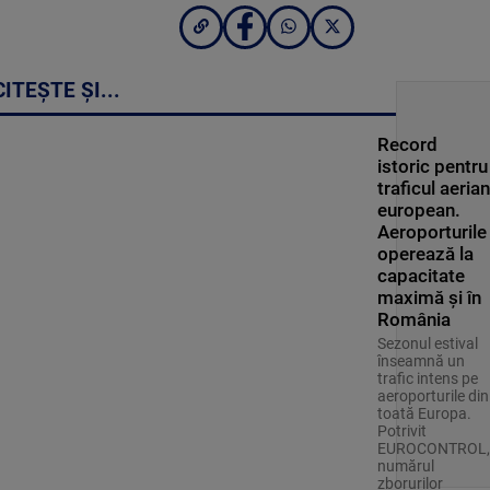
CITEȘTE ȘI...
Record
istoric pentru
traficul aerian
european.
Aeroporturile
operează la
capacitate
maximă și în
România
Sezonul estival
înseamnă un
trafic intens pe
aeroporturile din
toată Europa.
Potrivit
EUROCONTROL,
numărul
zborurilor