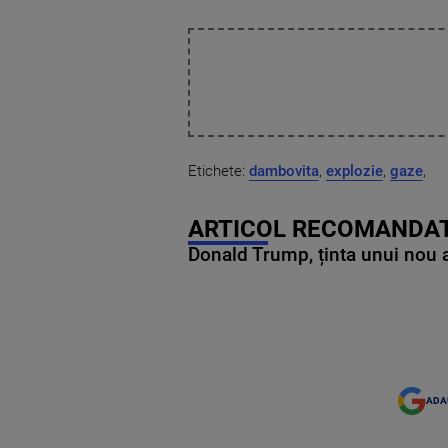
Etichete:
dambovita
,
explozie
,
gaze
,
ARTICOL RECOMANDAT
Donald Trump, ținta unui nou as
ADA