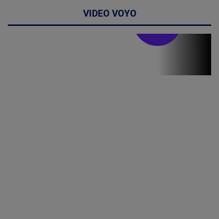
VIDEO VOYO
Stirile PRO TV
Stirile PRO
TV # 19.00 -
06 August
2026
MAI
MULTE
DETALII