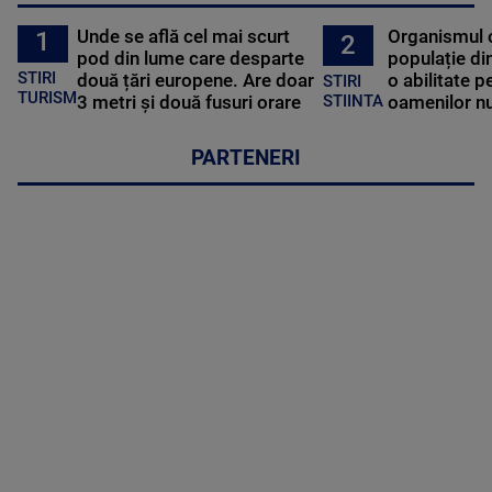
Unde se află cel mai scurt
Organismul 
1
2
pod din lume care desparte
populație di
STIRI
două țări europene. Are doar
o abilitate p
STIRI
TURISM
3 metri și două fusuri orare
oamenilor nu
STIINTA
PARTENERI