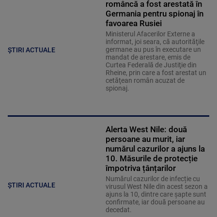
româncă a fost arestată în
Germania pentru spionaj în
favoarea Rusiei
Ministerul Afacerilor Externe a
informat, joi seara, că autorităţile
germane au pus în executare un
ȘTIRI ACTUALE
mandat de arestare, emis de
Curtea Federală de Justiţie din
Rheine, prin care a fost arestat un
cetăţean român acuzat de
spionaj.
Alerta West Nile: două
persoane au murit, iar
numărul cazurilor a ajuns la
10. Măsurile de protecție
împotriva țânțarilor
Numărul cazurilor de infecție cu
ȘTIRI ACTUALE
virusul West Nile din acest sezon a
ajuns la 10, dintre care șapte sunt
confirmate, iar două persoane au
decedat.