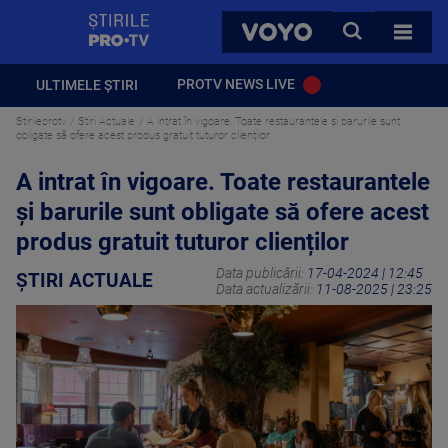
StirilePROTV
CAUTA
VOYO
TOATE 
PROTV NEWS LIVE
ULTIMELE ȘTIRI
Stirileprotv
Știri Actuale
A intrat în vigoare. Toate restaurantele și barurile sunt
obligate să ofere acest produs gratuit tuturor clienților
A intrat în vigoare. Toate restaurantele
și barurile sunt obligate să ofere acest
produs gratuit tuturor clienților
Data publicării:
17-04-2024 | 12:45
ȘTIRI ACTUALE
Data actualizării:
11-08-2025 | 23:25