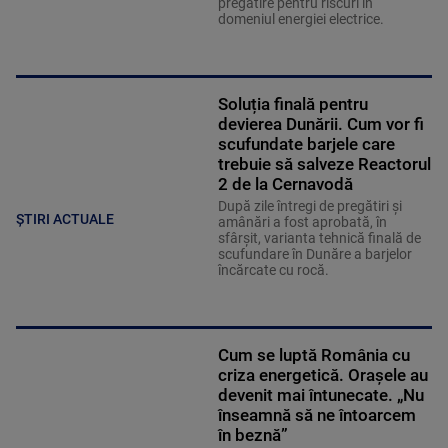
pregătire pentru riscuri în
domeniul energiei electrice.
Soluția finală pentru
devierea Dunării. Cum vor fi
scufundate barjele care
trebuie să salveze Reactorul
2 de la Cernavodă
După zile întregi de pregătiri și
ȘTIRI ACTUALE
amânări a fost aprobată, în
sfârșit, varianta tehnică finală de
scufundare în Dunăre a barjelor
încărcate cu rocă.
Cum se luptă România cu
criza energetică. Orașele au
devenit mai întunecate. „Nu
înseamnă să ne întoarcem
în beznă”