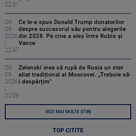
22:51
06-
Ce le-a spus Donald Trump donatorilor
08-
despre succesorul său pentru alegerile
2026
din 2028. Pe cine a ales între Rubio și
|
Vance
22:47
06-
Zelenski vrea să rupă de Rusia un stat
08-
aliat tradițional al Moscovei. „Trebuie să-
2026
i despărțim”
|
22:09
VEZI MAI MULTE ȘTIRI
TOP CITITE