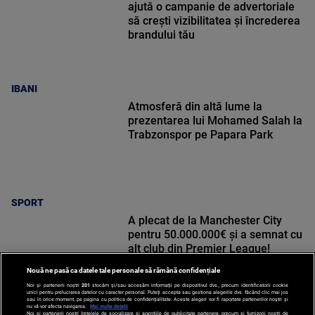
ajută o campanie de advertoriale
să crești vizibilitatea și încrederea
brandului tău
IBANI
Atmosferă din altă lume la
prezentarea lui Mohamed Salah la
Trabzonspor pe Papara Park
SPORT
A plecat de la Manchester City
pentru 50.000.000€ și a semnat cu
alt club din Premier League!
Nouă ne pasă ca datele tale personale să rămână confidențiale
Noi și partenerii noștri
201
stocăm și/sau accesăm informații pe dispozitivul dvs., precum identificatorii cookie
unici pentru prelucrarea datelor cu caracter personal. Puteți accepta sau gestiona alegerile dvs. făcând clic mai jos
sau în orice moment, pe pagina cu politica de confidențialitate. Aceste alegeri vor fi raportate partenerilor noștri și
nu vă vor afecta navigarea.
Mai multe detalii
Noi si partenerii nostri (retelele de socializare si agentiile de publicitate partenere, precum si furnizorii nostri de