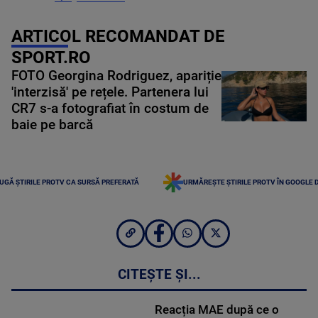
ARTICOL RECOMANDAT DE
SPORT.RO
FOTO Georgina Rodriguez, apariție
'interzisă' pe rețele. Partenera lui
CR7 s-a fotografiat în costum de
baie pe barcă
UGĂ ȘTIRILE PROTV CA SURSĂ PREFERATĂ
URMĂREȘTE ȘTIRILE PROTV ÎN GOOGLE 
CITEȘTE ȘI...
Reacția MAE după ce o