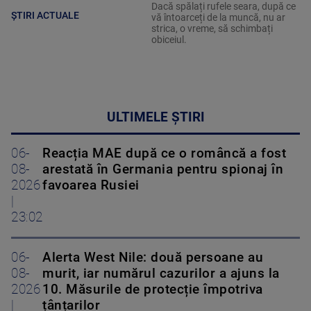
Dacă spălați rufele seara, după ce
ȘTIRI ACTUALE
vă întoarceți de la muncă, nu ar
strica, o vreme, să schimbați
obiceiul.
ULTIMELE ȘTIRI
06-
Reacția MAE după ce o româncă a fost
08-
arestată în Germania pentru spionaj în
2026
favoarea Rusiei
|
23:02
06-
Alerta West Nile: două persoane au
08-
murit, iar numărul cazurilor a ajuns la
2026
10. Măsurile de protecție împotriva
|
țânțarilor