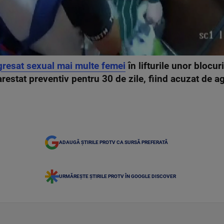
gresat sexual mai multe femei
în lifturile unor blocuri
 arestat preventiv pentru 30 de zile, fiind acuzat de a
ADAUGĂ ȘTIRILE PROTV CA SURSĂ PREFERATĂ
URMĂREȘTE ȘTIRILE PROTV ÎN GOOGLE DISCOVER