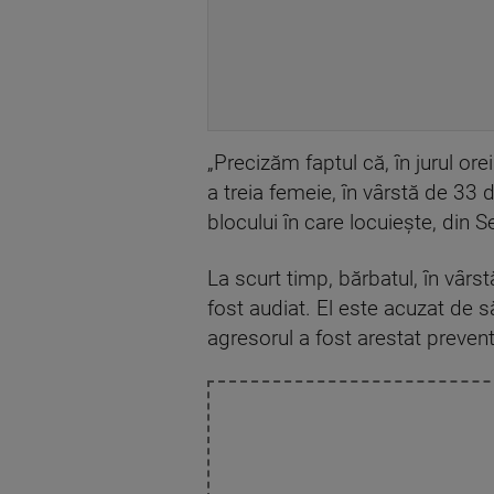
„Precizăm faptul că, în jurul ore
a treia femeie, în vârstă de 33 de
blocului în care locuieşte, din S
La scurt timp, bărbatul, în vârst
fost audiat. El este acuzat de să
agresorul a fost arestat preventi