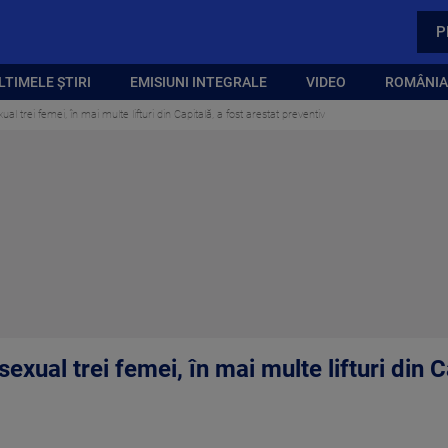
P
LTIMELE ȘTIRI
EMISIUNI INTEGRALE
VIDEO
ROMÂNIA,
al trei femei, în mai multe lifturi din Capitală, a fost arestat preventiv
exual trei femei, în mai multe lifturi din C