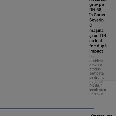
grav pe
DN 58,
în Caraș-
Severin.
O
mașină
și un TIR
au luat
foc după
impact
Un
accident
grav s-a
produs
sâmbătă
pe drumul
naţional
DN 58, în
localitatea
Berzovia.
„Operațiune