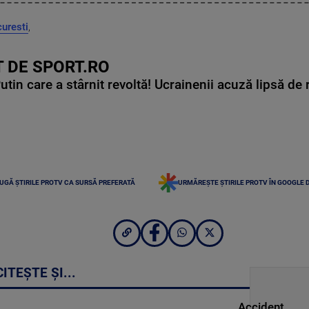
uresti
,
 DE SPORT.RO
in care a stârnit revoltă! Ucrainenii acuză lipsă de r
UGĂ ȘTIRILE PROTV CA SURSĂ PREFERATĂ
URMĂREȘTE ȘTIRILE PROTV ÎN GOOGLE 
CITEȘTE ȘI...
Accident