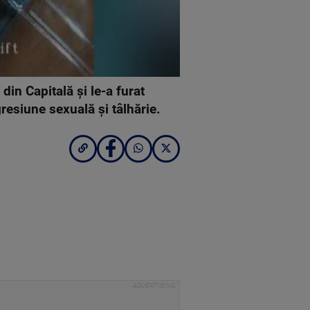
 din Capitală şi le-a furat
gresiune sexuală şi tâlhărie.