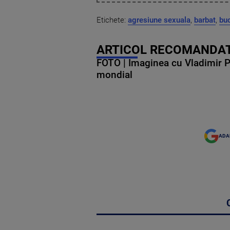
Etichete:
agresiune sexuala
,
barbat
,
buc
ARTICOL RECOMANDAT
FOTO | Imaginea cu Vladimir Put
mondial
ADA