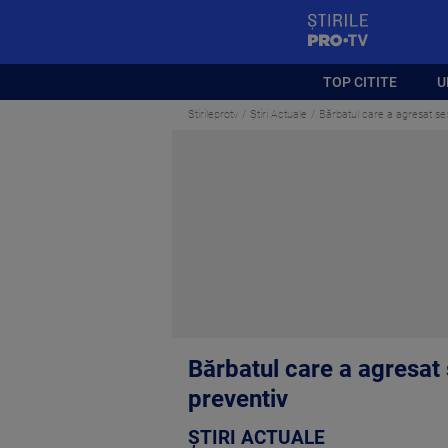
StirilePROTV
TOP CITITE
U
Stirileprotv
Știri Actuale
Bărbatul care a agresat sexu
Bărbatul care a agresat s
preventiv
ȘTIRI ACTUALE