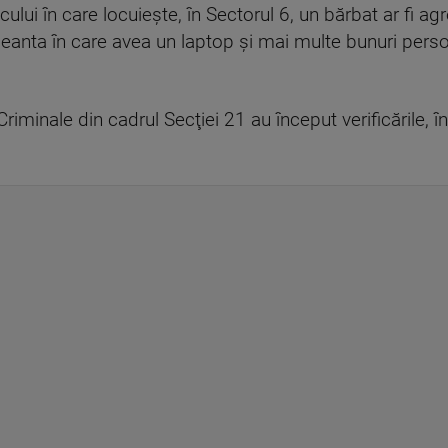
locului în care locuieşte, în Sectorul 6, un bărbat ar fi a
geanta în care avea un laptop şi mai multe bunuri person
i Criminale din cadrul Secţiei 21 au început verificările, î