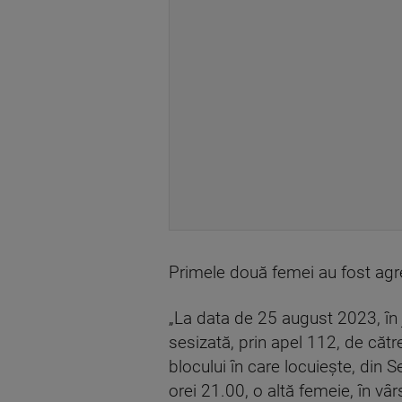
Primele două femei au fost agre
„La data de 25 august 2023, în j
sesizată, prin apel 112, de către 
blocului în care locuieşte, din S
orei 21.00, o altă femeie, în vâr