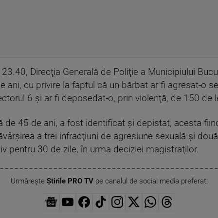
i 23.40, Direcţia Generală de Poliţie a Municipiului Bucu
 ani, cu privire la faptul că un bărbat ar fi agresat-o sex
ectorul 6 şi ar fi deposedat-o, prin violenţă, de 150 de l
ă de 45 de ani, a fost identificat şi depistat, acesta fii
vârşirea a trei infracţiuni de agresiune sexuală şi două i
v pentru 30 de zile, în urma deciziei magistraţilor.
Urmărește
Știrile PRO TV
pe canalul de social media preferat: