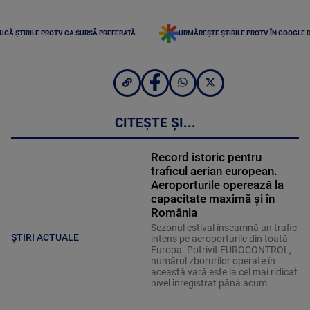
UGĂ ȘTIRILE PROTV CA SURSĂ PREFERATĂ
URMĂREȘTE ȘTIRILE PROTV ÎN GOOGLE 
CITEȘTE ȘI...
Record istoric pentru
traficul aerian european.
Aeroporturile operează la
capacitate maximă și în
România
Sezonul estival înseamnă un trafic
ȘTIRI ACTUALE
intens pe aeroporturile din toată
Europa. Potrivit EUROCONTROL,
numărul zborurilor operate în
această vară este la cel mai ridicat
nivel înregistrat până acum.