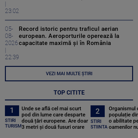
|
23:02
05-
Record istoric pentru traficul aerian
08-
european. Aeroporturile operează la
2026
capacitate maximă și în România
|
22:39
VEZI MAI MULTE ȘTIRI
TOP CITITE
Unde se află cel mai scurt
Organismul 
1
2
pod din lume care desparte
populație di
STIRI
două țări europene. Are doar
o abilitate p
STIRI
TURISM
3 metri și două fusuri orare
oamenilor nu
STIINTA