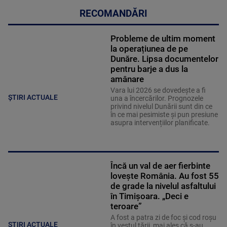
RECOMANDĂRI
Probleme de ultim moment
la operațiunea de pe
Dunăre. Lipsa documentelor
pentru barje a dus la
amânare
Vara lui 2026 se dovedește a fi
ȘTIRI ACTUALE
una a încercărilor. Prognozele
privind nivelul Dunării sunt din ce
în ce mai pesimiste și pun presiune
asupra intervențiilor planificate.
Încă un val de aer fierbinte
lovește România. Au fost 55
de grade la nivelul asfaltului
în Timișoara. „Deci e
teroare”
A fost a patra zi de foc și cod roșu
ȘTIRI ACTUALE
în vestul țării, mai ales că s-au