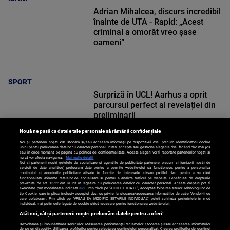
Adrian Mihalcea, discurs incredibil
înainte de UTA - Rapid: „Acest
criminal a omorât vreo șase
oameni”
SPORT
Surpriză în UCL! Aarhus a oprit
parcursul perfect al revelației din
preliminarii
Nouă ne pasă ca datele tale personale să rămână confidențiale
Noi și partenerii noștri
201
stocăm și/sau accesăm informații pe dispozitivul dvs., precum identificatorii cookie
unici pentru prelucrarea datelor cu caracter personal. Puteți accepta sau gestiona alegerile dvs. făcând clic mai jos
sau în orice moment, pe pagina cu politica de confidențialitate. Aceste alegeri vor fi raportate partenerilor noștri și
nu vă vor afecta navigarea.
Mai multe detalii
Noi si partenerii nostri (retelele de socializare si agentiile de publicitate partenere, precum si furnizorii nostri de
SPORT
servicii de date analitice) prelucram date pentru a permite website-ului sa functioneze, pentru a personaliza
continutul si anunturile publicitare afisate in functie de interesele si/sau profilul dvs., pentru a va oferi
functionalitati aferente retelelor de socializare si pentru a analiza traficul pe website. Beneficiati de drepturile
prevazute de art. 15-22 din GDPR in legatura cu prelucrarea datelor cu caracter personal. Aceste drepturi pot fi
exercitate prin modalitatea indicata
aici
. Prin click pe “ACCEPT TOATE”, acceptati folosirea tuturor Tehnologiilor de
tip Cookie, care implica inclusiv acceptul dvs. cu privire la stocarea/accesarea informatiilor de catre Vendor-ii cu
care colaboram. Prin click pe “VREAU SA MODIFIC SETARILE INDIVIDUAL” puteti schimba preferintele in mod
individual, mai putin cele legate de cookie strict necesare pentru functionarea website-ului.
Atât noi, cât și partenerii noștri prelucrăm datele pentru a oferi:
Dezvoltarea și îmbunătățirea serviciilor. Măsurarea performanței reclamelor. Stocarea și/sau accesarea informațiilor
de pe un dispozitiv. Utilizarea profilurilor pentru selectarea conținutului personalizat. Crearea profilurilor de conținut