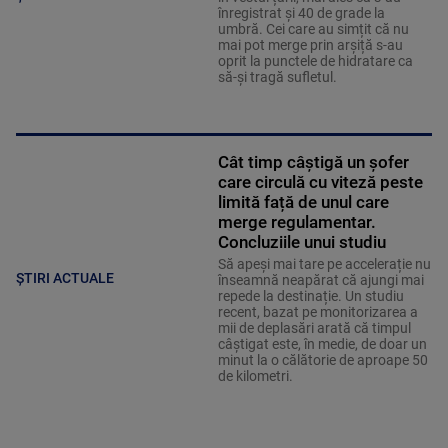
înregistrat și 40 de grade la
umbră. Cei care au simțit că nu
mai pot merge prin arșiță s-au
oprit la punctele de hidratare ca
să-și tragă sufletul.
Cât timp câștigă un șofer
care circulă cu viteză peste
limită față de unul care
merge regulamentar.
Concluziile unui studiu
Să apeși mai tare pe accelerație nu
ȘTIRI ACTUALE
înseamnă neapărat că ajungi mai
repede la destinație. Un studiu
recent, bazat pe monitorizarea a
mii de deplasări arată că timpul
câștigat este, în medie, de doar un
minut la o călătorie de aproape 50
de kilometri.