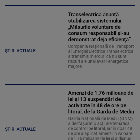
Transelectrica anunță
stabilizarea sistemului:
„Măsurile voluntare de
consum responsabil şi-au
demonstrat deja eficienţa”
Compania Națională de Transport
ȘTIRI ACTUALE
al Energiei Electrice Transelectrica
a transmis miercuri că nu sunt
riscuri ale unei avarii energetice
majore.
Amenzi de 1,76 milioane de
lei și 13 suspendări de
activitate în 48 de ore pe
litoral, de la Garda de Mediu
Garda Națională de Mediu (GNM)
a desfășurat o acțiune tematică
de control pe litoral, iar în doar 48
ȘTIRI ACTUALE
de ore a aplicat amenzi în valoare
de 1,76 milioane de lei și a dispus