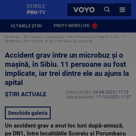
StirilePROTV
CAUTA
VOYO
TOATE 
PROTV NEWS LIVE
ULTIMELE ȘTIRI
Stirileprotv
Știri Actuale
Accident grav între un microbuz și o mașină, în Sibiu. 11
persoane au fost implicate, iar trei dintre ele au ajuns la spital
Accident grav între un microbuz și o
mașină, în Sibiu. 11 persoane au fost
implicate, iar trei dintre ele au ajuns la
spital
Data publicării:
04-08-2025 | 17:10
ȘTIRI ACTUALE
Data actualizării:
17-10-2025 | 11:37
Deschide galeria
Un accident grav a avut loc luni după-amiază,
pe DN1, între localitățile Scoreiu și Porumbacu