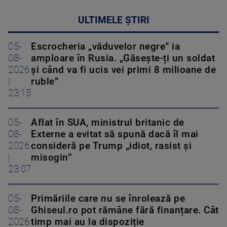
ULTIMELE ȘTIRI
05-
Escrocheria „văduvelor negre” ia
08-
amploare în Rusia. „Găsește-ți un soldat
2026
și când va fi ucis vei primi 8 milioane de
|
ruble”
23:15
05-
Aflat în SUA, ministrul britanic de
08-
Externe a evitat să spună dacă îl mai
2026
consideră pe Trump „idiot, rasist și
|
misogin”
23:07
05-
Primăriile care nu se înrolează pe
08-
Ghiseul.ro pot rămâne fără finanțare. Cât
2026
timp mai au la dispoziție