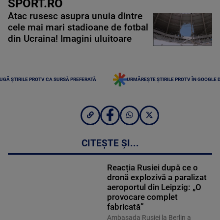
SPORT.RO
Atac rusesc asupra unuia dintre
cele mai mari stadioane de fotbal
din Ucraina! Imagini uluitoare
UGĂ ȘTIRILE PROTV CA SURSĂ PREFERATĂ
URMĂREȘTE ȘTIRILE PROTV ÎN GOOGLE 
CITEȘTE ȘI...
Reacția Rusiei după ce o
dronă explozivă a paralizat
aeroportul din Leipzig: „O
provocare complet
fabricată”
Ambasada Rusiei la Berlin a