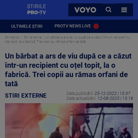
StirilePROTV
CAUTA
VOYO
TOATE 
PROTV NEWS LIVE
ULTIMELE ȘTIRI
Stirileprotv
Stiri externe
Un bărbat a ars de viu după ce a căzut într-un recipient cu
oțel topit, la o fabrică. Trei copii au rămas orfani de tată
Un bărbat a ars de viu după ce a căzut
într-un recipient cu oțel topit, la o
fabrică. Trei copii au rămas orfani de
tată
Data publicării:
25-12-2022 | 15:37
STIRI EXTERNE
Data actualizării:
12-08-2025 | 15:19