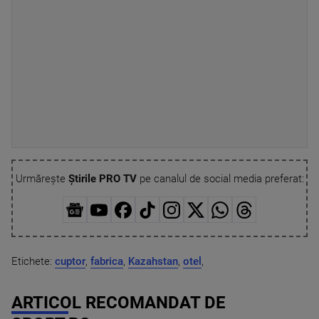
Urmărește
Știrile PRO TV
pe canalul de social media preferat:
Etichete:
cuptor
,
fabrica
,
Kazahstan
,
otel
,
ARTICOL RECOMANDAT DE