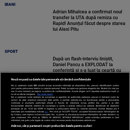
IBANI
Adrian Mihalcea a confirmat noul
transfer la UTA după remiza cu
Rapid! Anunțul făcut despre starea
lui Alexi Pitu
SPORT
După un flash-interviu liniștit,
Daniel Pancu a EXPLODAT la
conferință și s-a luat la ceartă cu
oamenii în sală: ”Gata, nu mai
Nouă ne pasă ca datele tale personale să rămână confidențiale
strigați”
Noi și partenerii noștri
201
stocăm și/sau accesăm informații pe dispozitivul dvs., precum identificatorii cookie
unici pentru prelucrarea datelor cu caracter personal. Puteți accepta sau gestiona alegerile dvs. făcând clic mai jos
sau în orice moment, pe pagina cu politica de confidențialitate. Aceste alegeri vor fi raportate partenerilor noștri și
nu vă vor afecta navigarea.
Mai multe detalii
Noi si partenerii nostri (retelele de socializare si agentiile de publicitate partenere, precum si furnizorii nostri de
SPORT
servicii de date analitice) prelucram date pentru a permite website-ului sa functioneze, pentru a personaliza
continutul si anunturile publicitare afisate in functie de interesele si/sau profilul dvs., pentru a va oferi
functionalitati aferente retelelor de socializare si pentru a analiza traficul pe website. Beneficiati de drepturile
prevazute de art. 15-22 din GDPR in legatura cu prelucrarea datelor cu caracter personal. Aceste drepturi pot fi
exercitate prin modalitatea indicata
aici
. Prin click pe “ACCEPT TOATE”, acceptati folosirea tuturor Tehnologiilor de
tip Cookie, care implica inclusiv acceptul dvs. cu privire la stocarea/accesarea informatiilor de catre Vendor-ii cu
care colaboram. Prin click pe “VREAU SA MODIFIC SETARILE INDIVIDUAL” puteti schimba preferintele in mod
individual, mai putin cele legate de cookie strict necesare pentru functionarea website-ului.
Atât noi, cât și partenerii noștri prelucrăm datele pentru a oferi: