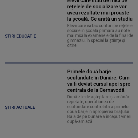
Elevii care stau de mici pe
rețelele de socializare vor
avea rezultate mai proaste
la școală. Ce arată un studiu
Elevii care îşi fac conturi pe rețelele
sociale în școala primară au note
mai mici la examenele de la final de
STIRI EDUCATIE
gimnaziu, în special la științe și
citire.
Primele două barje
scufundate în Dunăre. Cum
va fi deviat cursul apei spre
centrala de la Cernavodă
După zile de așteptare și amânări
repetate, operațiunea de
scufundare controlată a primelor
ȘTIRI ACTUALE
două barje în apropierea brațului
Bala de pe Dunăre a început vineri
după-amiază.