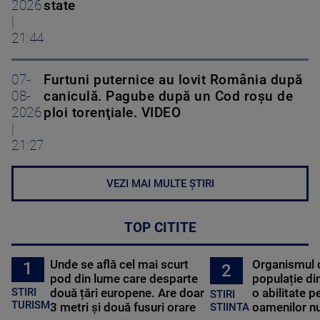
2026
state
|
21:44
07-
Furtuni puternice au lovit România după
08-
caniculă. Pagube după un Cod roşu de
2026
ploi torenţiale. VIDEO
|
21:27
VEZI MAI MULTE ȘTIRI
TOP CITITE
Unde se află cel mai scurt
Organismul 
1
2
pod din lume care desparte
populație di
STIRI
două țări europene. Are doar
o abilitate p
STIRI
TURISM
3 metri și două fusuri orare
oamenilor nu
STIINTA