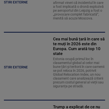
STIRI EXTERNE
afirmat vineri că incidentul în care
a fost implicată o dronă explozivă
pe aeroportul din Leipzig a fost o
„provocare complet fabricată”,
menită să acuze Moscova.
Cea mai bună țară în care să
te muți în 2026 este din
Europa. Cum arată top 10
state
Estonia ocupă primul loc în
clasamentul global al celor mai
bune țări și teritorii în care oamenii
STIRI EXTERNE
se pot reloca în 2026, potrivit
Global Relocation Index, un nou
clasament care analizează criterii
precum costul general al vieții sau
siguranța pe stradă.
Trump a explicat de ce nu