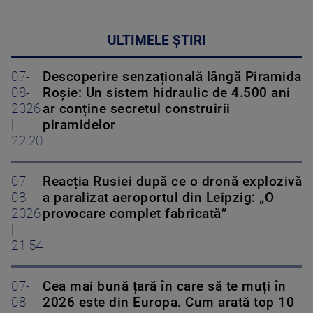
ULTIMELE ȘTIRI
07-
Descoperire senzațională lângă Piramida
08-
Roșie: Un sistem hidraulic de 4.500 ani
2026
ar conține secretul construirii
|
piramidelor
22:20
07-
Reacția Rusiei după ce o dronă explozivă
08-
a paralizat aeroportul din Leipzig: „O
2026
provocare complet fabricată”
|
21:54
07-
Cea mai bună țară în care să te muți în
08-
2026 este din Europa. Cum arată top 10