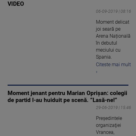
VIDEO
06-09-2019 | 08:16
Moment delicat
joi seară pe
Arena Națională
în debutul
meciului cu
Spania.
Citeste mai mult
›
Moment jenant pentru Marian Oprișan: colegii
de partid l-au huiduit pe scenă. ”Lasă-ne!”
29-06-2019 | 15:46
Preşedintele
organizaţiei
Vrancea,