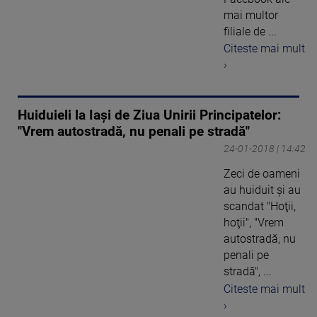
mai multor
filiale de ...
Citeste mai mult
›
Huiduieli la Iaşi de Ziua Unirii Principatelor:
"Vrem autostradă, nu penali pe stradă"
24-01-2018 | 14:42
Zeci de oameni
au huiduit şi au
scandat "Hoţii,
hoţii", "Vrem
autostradă, nu
penali pe
stradă", ...
Citeste mai mult
›