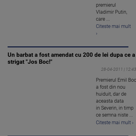
premierul
Vladimir Putin,
care ...
Citeste mai mult
›
Un barbat a fost amendat cu 200 de lei dupa ce a
strigat "Jos Boc!"
28-04-2011 | 12:4
Premierul Emil Bo
a fost din nou
huiduit, dar de
aceasta data
in Severin, in timp
ce semna niste ...
Citeste mai mult ›