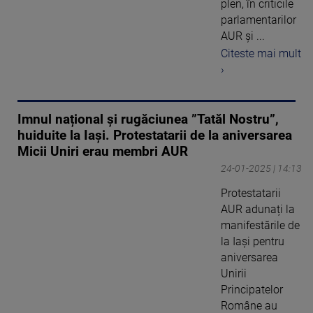
plen, în criticile
parlamentarilor
AUR și ...
Citeste mai mult
›
Imnul național și rugăciunea ”Tatăl Nostru”,
huiduite la Iași. Protestatarii de la aniversarea
Micii Uniri erau membri AUR
24-01-2025 | 14:13
Protestatarii
AUR adunați la
manifestările de
la Iași pentru
aniversarea
Unirii
Principatelor
Române au