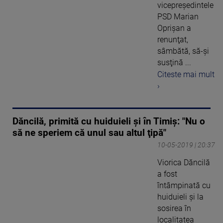
vicepreşedintele
PSD Marian
Oprişan a
renunţat,
sâmbătă, să-şi
susţină ...
Citeste mai mult
›
Dăncilă, primită cu huiduieli și în Timiș: "Nu o
să ne speriem că unul sau altul ţipă"
10-05-2019 | 20:37
Viorica Dăncilă
a fost
întâmpinată cu
huiduieli și la
sosirea în
localitatea