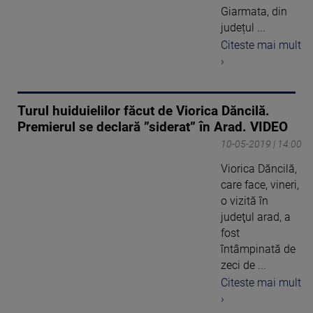
Giarmata, din
județul ...
Citeste mai mult
›
Turul huiduielilor făcut de Viorica Dăncilă.
Premierul se declară ”siderat” în Arad. VIDEO
10-05-2019 | 14:00
Viorica Dăncilă,
care face, vineri,
o vizită în
judeţul arad, a
fost
întâmpinată de
zeci de ...
Citeste mai mult
›