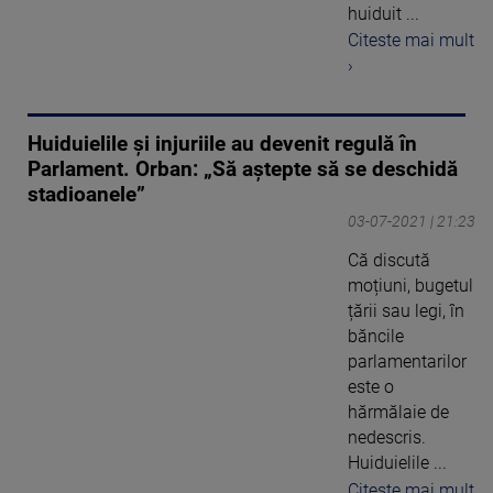
huiduit ...
Citeste mai mult
›
Huiduielile și injuriile au devenit regulă în
Parlament. Orban: „Să aştepte să se deschidă
stadioanele”
03-07-2021 | 21:23
Că discută
moțiuni, bugetul
țării sau legi, în
băncile
parlamentarilor
este o
hărmălaie de
nedescris.
Huiduielile ...
Citeste mai mult