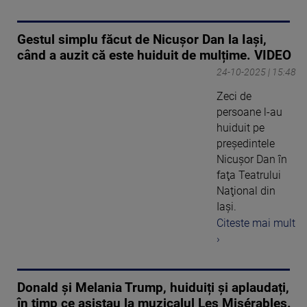
Gestul simplu făcut de Nicușor Dan la Iași,
când a auzit că este huiduit de mulțime. VIDEO
24-10-2025 | 15:48
Zeci de
persoane l-au
huiduit pe
preşedintele
Nicuşor Dan în
faţa Teatrului
Naţional din
Iaşi.
Citeste mai mult
›
Donald și Melania Trump, huiduiți și aplaudați,
în timp ce asistau la muzicalul Les Misérables.