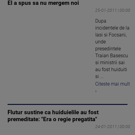
El a spus sa nu mergem noi
25-01-2011 | 00:00
Dupa
incidentele de la
Iasi si Focsani,
unde
presedintele
Traian Basescu
si ministrii sai
au fost huiduiti
si ...
Citeste mai mult
›
Flutur sustine ca huiduielile au fost
premeditate: "Era o regie pregatita"
24-01-2011 | 00:00