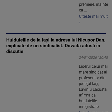
premiere, înainte
ca ...
Citeste mai mult
›
Huiduielile de la Iași la adresa lui Nicușor Dan,
explicate de un sindicalist. Dovada adusă în
discuție
24-01-2026 | 20:45
Liderul celui mai
mare sindicat al
profesorilor din
judeţul Iaşi,
Laviniu Lăcustă,
afirmă că
huiduielile
înregistrate ...