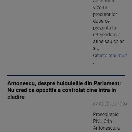
au intrat in
vizorul
procurorilor
dupa ce
prezenta la
referendum a
atins sau chiar
a ...
Citeste mai mult
›
Antonescu, despre huiduielile din Parlament:
Nu cred ca opozitia a controlat cine intra in
cladire
07-03-2012 | 13:34
Presedintele
PNL, Crin
Antonescu, a