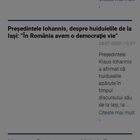
›
Președintele Iohannis, despre huiduielile de la
Iași: ”În România avem o democraţie vie”
24-01-2020 | 15:37
Preşedintele
Klaus Iohannis
a afirmat că
huiduielile
apărute în
timpul
discursului său
de la Iaşi, la ...
Citeste mai mult
›