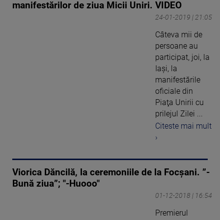
manifestărilor de ziua Micii Uniri. VIDEO
24-01-2019 | 21:05
Câteva mii de
persoane au
participat, joi, la
Iaşi, la
manifestările
oficiale din
Piaţa Unirii cu
prilejul Zilei ...
Citeste mai mult
›
Viorica Dăncilă, la ceremoniile de la Focșani. ”-
Bună ziua”; "-Huooo"
01-12-2018 | 16:54
Premierul