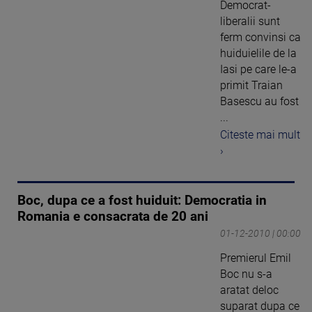
Democrat-
liberalii sunt
ferm convinsi ca
huiduielile de la
Iasi pe care le-a
primit Traian
Basescu au fost
...
Citeste mai mult
›
Boc, dupa ce a fost huiduit: Democratia in
Romania e consacrata de 20 ani
01-12-2010 | 00:00
Premierul Emil
Boc nu s-a
aratat deloc
suparat dupa ce