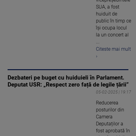
SUA, a fost
huiduit de
public în timp ce
îşi ocupa locul
la un concert al
...
Citeste mai mult
›
Dezbateri pe buget cu huiduieli în Parlament.
Deputat USR: „Respect zero față de legile țării”
05-02-2025 | 19:17
Reducerea
posturilor din
Camera
Deputaților a
fost aprobată în