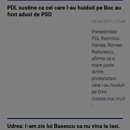
PDL sustine ca cei care l-au huiduit pe Boc au
fost adusi de PSD
28-04-2011 | 11:49
Presedintele
PDL Ramnicu
Valcea, Romeo
Radulescu,
afirma ca o
mare parte
dintre
protestatarii
care l-au huiduit
pe Emil ...
Citeste mai mult
›
Udrea: I-am zis lui Basescu sa nu vina la Iasi.