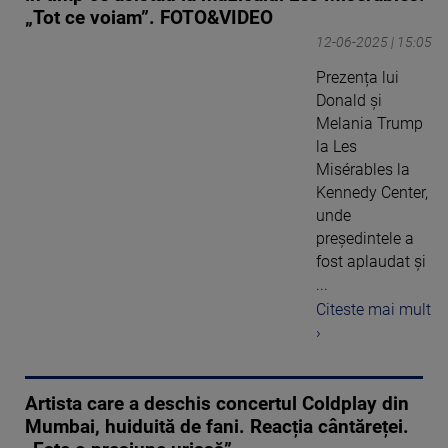
„Tot ce voiam”. FOTO&VIDEO
12-06-2025 | 15:05
Prezența lui
Donald și
Melania Trump
la Les
Misérables la
Kennedy Center,
unde
președintele a
fost aplaudat și
...
Citeste mai mult
›
Artista care a deschis concertul Coldplay din
Mumbai, huiduită de fani. Reacția cântăreței.