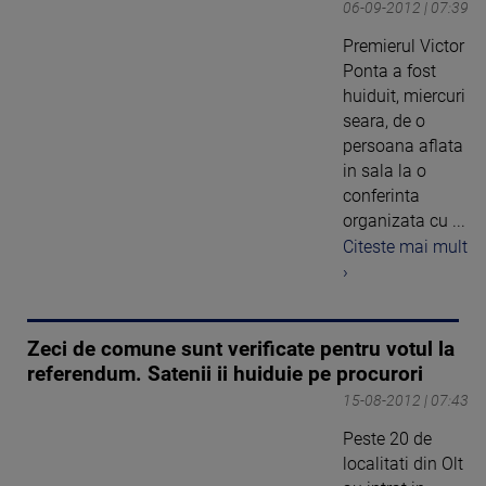
06-09-2012 | 07:39
Premierul Victor
Ponta a fost
huiduit, miercuri
seara, de o
persoana aflata
in sala la o
conferinta
organizata cu ...
Citeste mai mult
›
Zeci de comune sunt verificate pentru votul la
referendum. Satenii ii huiduie pe procurori
15-08-2012 | 07:43
Peste 20 de
localitati din Olt