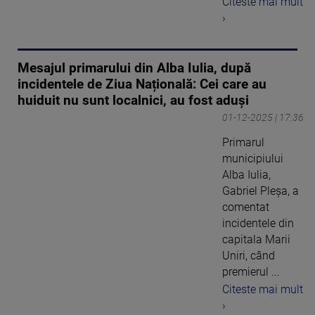
Citeste mai mult
›
Mesajul primarului din Alba Iulia, după
incidentele de Ziua Națională: Cei care au
huiduit nu sunt localnici, au fost aduși
01-12-2025 | 17:36
Primarul
municipiului
Alba Iulia,
Gabriel Pleșa, a
comentat
incidentele din
capitala Marii
Uniri, când
premierul ...
Citeste mai mult
›