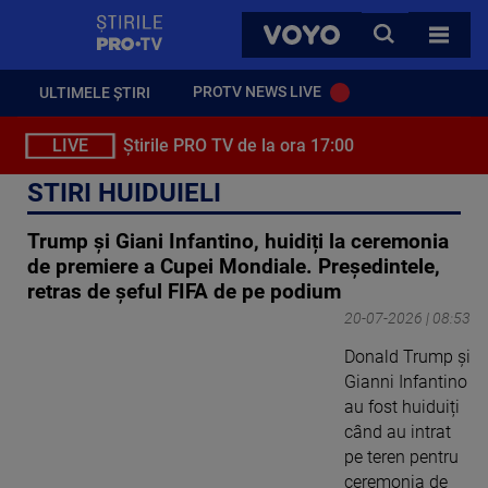
StirilePROTV
CAUTA
VOYO
TOATE 
PROTV NEWS LIVE
ULTIMELE ȘTIRI
LIVE
Știrile PRO TV de la ora 17:00
STIRI HUIDUIELI
Trump și Giani Infantino, huidiți la ceremonia
de premiere a Cupei Mondiale. Președintele,
retras de șeful FIFA de pe podium
20-07-2026 | 08:53
Donald Trump și
Gianni Infantino
au fost huiduiți
când au intrat
pe teren pentru
ceremonia de