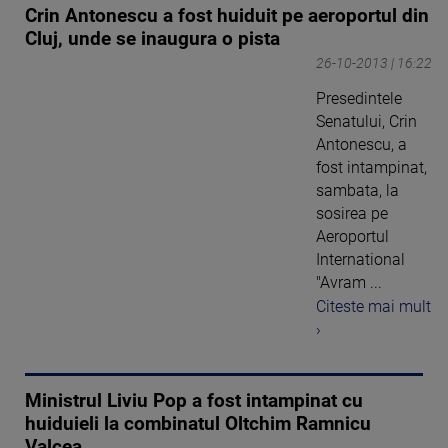
Crin Antonescu a fost huiduit pe aeroportul din
Cluj, unde se inaugura o pista
26-10-2013 | 16:22
Presedintele
Senatului, Crin
Antonescu, a
fost intampinat,
sambata, la
sosirea pe
Aeroportul
International
"Avram ...
Citeste mai mult
›
Ministrul Liviu Pop a fost intampinat cu
huiduieli la combinatul Oltchim Ramnicu
Valcea