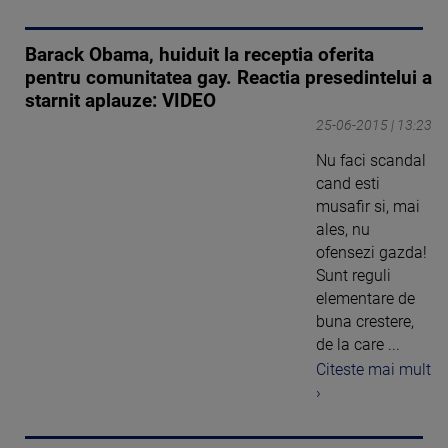
Barack Obama, huiduit la receptia oferita
pentru comunitatea gay. Reactia presedintelui a
starnit aplauze: VIDEO
25-06-2015 | 13:23
Nu faci scandal
cand esti
musafir si, mai
ales, nu
ofensezi gazda!
Sunt reguli
elementare de
buna crestere,
de la care ...
Citeste mai mult
›