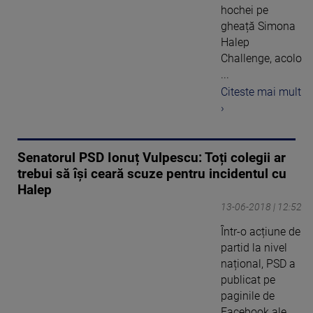
hochei pe
gheață Simona
Halep
Challenge, acolo
...
Citeste mai mult
›
Senatorul PSD Ionuț Vulpescu: Toți colegii ar
trebui să își ceară scuze pentru incidentul cu
Halep
13-06-2018 | 12:52
Într-o acțiune de
partid la nivel
național, PSD a
publicat pe
paginile de
Facebook ale