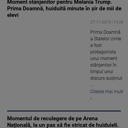
Moment stânjenitor pentru Melania Trump.
Prima Doamnă, huiduită minute în șir de mii de
elevi
27-11-2019 | 13:26
Prima Doamnă
a Statelor Unite
a fost
protagonista
unui moment
stânjenitor în
timpul unui
discurs susținut
...
Citeste mai mult
›
Momentul de reculegere de pe Arena
Națională, la un pas să fie stricat de huiduieli.