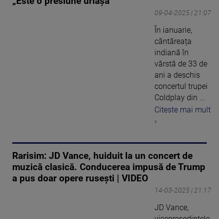
„Este o presiune uriașă”
09-04-2025 | 21:07
În ianuarie,
cântăreața
indiană în
vârstă de 33 de
ani a deschis
concertul trupei
Coldplay din ...
Citeste mai mult
›
Rarisim: JD Vance, huiduit la un concert de
muzică clasică. Conducerea impusă de Trump
a pus doar opere rusești | VIDEO
14-03-2025 | 21:17
JD Vance,
vicepreşedintele