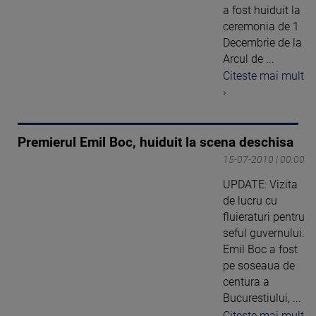
a fost huiduit la
ceremonia de 1
Decembrie de la
Arcul de ...
Citeste mai mult
›
Premierul Emil Boc, huiduit la scena deschisa
15-07-2010 | 00:00
UPDATE: Vizita
de lucru cu
fluieraturi pentru
seful guvernului.
Emil Boc a fost
pe soseaua de
centura a
Bucurestiului, ...
Citeste mai mult