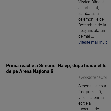
Viorica Dăncilă
a participat,
sâmbătă, la
ceremoniile de 1
Decembrie de la
Focșani, alături
de mai ...
Citeste mai mult
›
Prima reacție a Simonei Halep, după huiduielile
de pe Arena Națională
15-06-2018 | 10:16
Simona Halep a
fost prezentă,
vineri, la prima
ediție a
turneului de