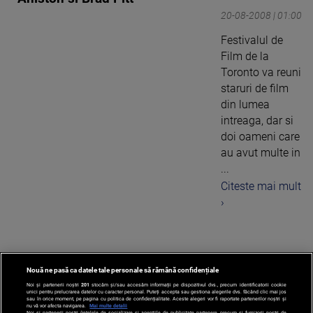
20-08-2008 | 01:00
Festivalul de
Film de la
Toronto va reuni
staruri de film
din lumea
intreaga, dar si
doi oameni care
au avut multe in
...
Citeste mai mult
›
Nouă ne pasă ca datele tale personale să rămână confidențiale
‹
1
3
Noi și partenerii noștri
201
stocăm și/sau accesăm informații pe dispozitivul dvs., precum identificatorii cookie
unici pentru prelucrarea datelor cu caracter personal. Puteți accepta sau gestiona alegerile dvs. făcând clic mai jos
sau în orice moment, pe pagina cu politica de confidențialitate. Aceste alegeri vor fi raportate partenerilor noștri și
nu vă vor afecta navigarea.
Mai multe detalii
Noi si partenerii nostri (retelele de socializare si agentiile de publicitate partenere, precum si furnizorii nostri de