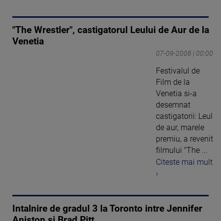
"The Wrestler", castigatorul Leului de Aur de la
Venetia
07-09-2008 | 00:00
Festivalul de
Film de la
Venetia si-a
desemnat
castigatorii: Leul
de aur, marele
premiu, a revenit
filmului "The ...
Citeste mai mult
›
Intalnire de gradul 3 la Toronto intre Jennifer
Aniston si Brad Pitt