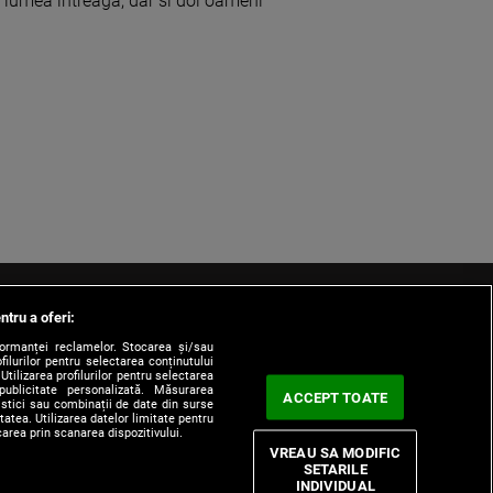
in lumea intreaga, dar si doi oameni
ntru a oferi:
formanței reclamelor. Stocarea și/sau
filurilor pentru selectarea conținutului
Utilizarea profilurilor pentru selectarea
 publicitate personalizată. Măsurarea
ACCEPT TOATE
tistici sau combinații de date din surse
itatea. Utilizarea datelor limitate pentru
 de Cookie
Termeni si Conditii
CNA
carea prin scanarea dispozitivului.
VREAU SA MODIFIC
SETARILE
INDIVIDUAL