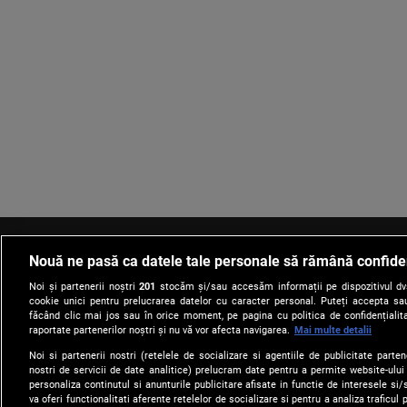
Nouă ne pasă ca datele tale personale să rămână confide
Noi și partenerii noștri
201
stocăm și/sau accesăm informații pe dispozitivul dvs.
cookie unici pentru prelucrarea datelor cu caracter personal. Puteți accepta sau
făcând clic mai jos sau în orice moment, pe pagina cu politica de confidențialita
raportate partenerilor noștri și nu vă vor afecta navigarea.
Mai multe detalii
Despre Noi
Harta Site
Newsletter
Noi si partenerii nostri (retelele de socializare si agentiile de publicitate parten
nostri de servicii de date analitice) prelucram date pentru a permite website-ului
personaliza continutul si anunturile publicitare afisate in functie de interesele si/s
va oferi functionalitati aferente retelelor de socializare si pentru a analiza traficul