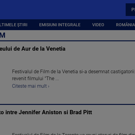
P
LTIMELE ȘTIRI
EMISIUNI INTEGRALE
VIDEO
ROMÂNIA,
LM
eului de Aur de la Venetia
Festivalul de Film de la Venetia si-a desemnat castigatorii
revenit filmului "The ...
Citeste mai mult ›
to intre Jennifer Aniston si Brad Pitt