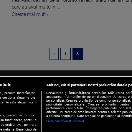
Festivalul de Film de la Toronto va reuni staruri de film d
care au avut multe in ...
Citeste mai mult ›
‹
1
3
nțiale
Atât noi, cât și partenerii noștri prelucrăm datele pe
, precum identificatorii
Dezvoltarea și îmbunătățirea serviciilor. Măsurarea per
accesarea informațiilor de pe un dispozitiv. Utilizarea pro
 gestiona alegerile dvs.
personalizat. Crearea profilurilor de conținut personalizat. 
te. Aceste alegeri vor fi
publicității personalizate. Crearea profilurilor pentru
performanței conținutului. Înțelegerea publicului prin sta
diferite. Utilizarea de date limitate pentru a selecta public
Contact
Publicitate
Politica de Confidentialitate
Politica
ere, precum si furnizorii
a selecta conținutul. Date precise de geolocație și identifi
 sa functioneze, pentru a
Listă parteneri (furnizori)
au profilul dvs., pentru a
© 2026 PROTV. Toate drepturile rezervate.
 pe website. Beneficiati de