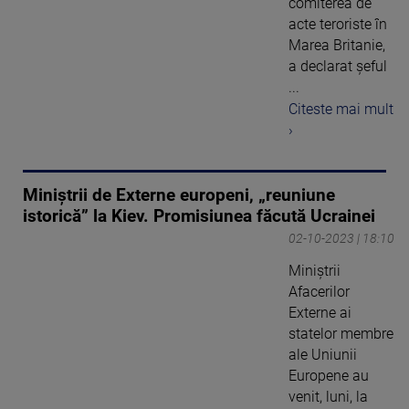
comiterea de
acte teroriste în
Marea Britanie,
a declarat şeful
...
Citeste mai mult
›
Miniștrii de Externe europeni, „reuniune
istorică” la Kiev. Promisiunea făcută Ucrainei
02-10-2023 | 18:10
Miniştrii
Afacerilor
Externe ai
statelor membre
ale Uniunii
Europene au
venit, luni, la