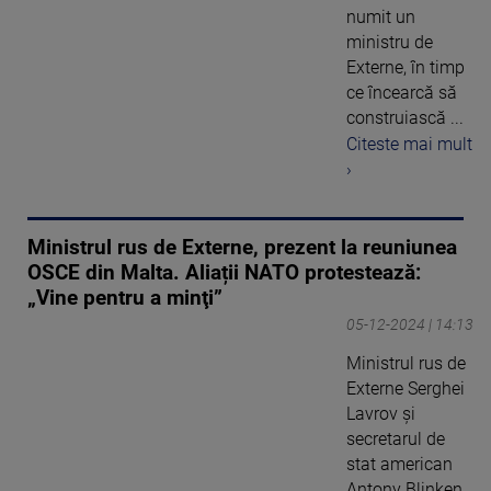
numit un
ministru de
Externe, în timp
ce încearcă să
construiască ...
Citeste mai mult
›
Ministrul rus de Externe, prezent la reuniunea
OSCE din Malta. Aliații NATO protestează:
„Vine pentru a minţi”
05-12-2024 | 14:13
Ministrul rus de
Externe Serghei
Lavrov şi
secretarul de
stat american
Antony Blinken