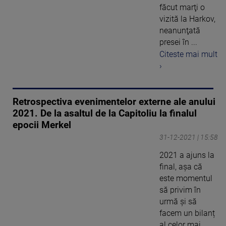
făcut marţi o
vizită la Harkov,
neanunţată
presei în ...
Citeste mai mult
›
Retrospectiva evenimentelor externe ale anului
2021. De la asaltul de la Capitoliu la finalul
epocii Merkel
31-12-2021 | 15:58
2021 a ajuns la
final, așa că
este momentul
să privim în
urmă și să
facem un bilanț
al celor mai