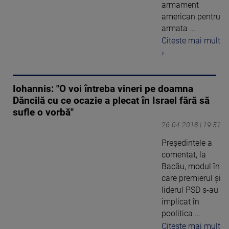
armament
american pentru
armata ...
Citeste mai mult
›
Iohannis: "O voi întreba vineri pe doamna
Dăncilă cu ce ocazie a plecat în Israel fără să
sufle o vorbă"
26-04-2018 | 19:51
Preşedintele a
comentat, la
Bacău, modul în
care premierul şi
liderul PSD s-au
implicat în
poolitica ...
Citeste mai mult