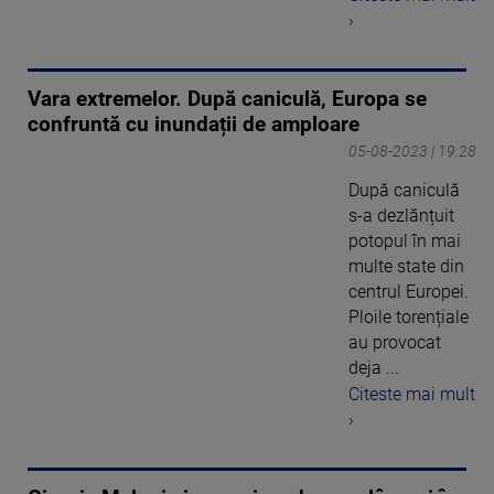
›
Vara extremelor. După caniculă, Europa se
confruntă cu inundații de amploare
05-08-2023 | 19:28
După caniculă
s-a dezlănțuit
potopul în mai
multe state din
centrul Europei.
Ploile torențiale
au provocat
deja ...
Citeste mai mult
›