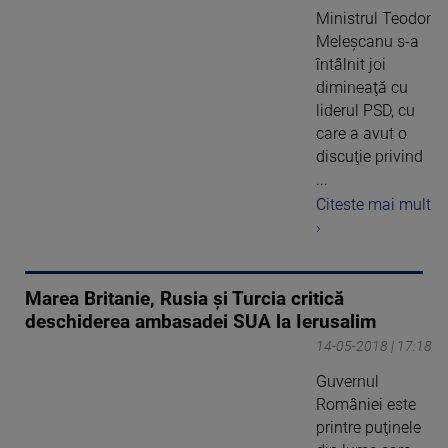
Ministrul Teodor
Meleşcanu s-a
întâlnit joi
dimineaţă cu
liderul PSD, cu
care a avut o
discuţie privind
...
Citeste mai mult
›
Marea Britanie, Rusia şi Turcia critică
deschiderea ambasadei SUA la Ierusalim
14-05-2018 | 17:18
Guvernul
României este
printre puţinele