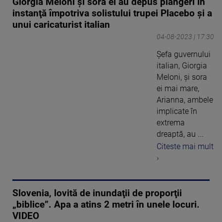
Giorgia Meloni şi sora ei au depus plângeri în
instanţă împotriva solistului trupei Placebo şi a
unui caricaturist italian
04-08-2023 | 17:30
Şefa guvernului
italian, Giorgia
Meloni, şi sora
ei mai mare,
Arianna, ambele
implicate în
extrema
dreaptă, au ...
Citeste mai mult
›
Slovenia, lovită de inundaţii de proporţii
„biblice”. Apa a atins 2 metri în unele locuri.
VIDEO