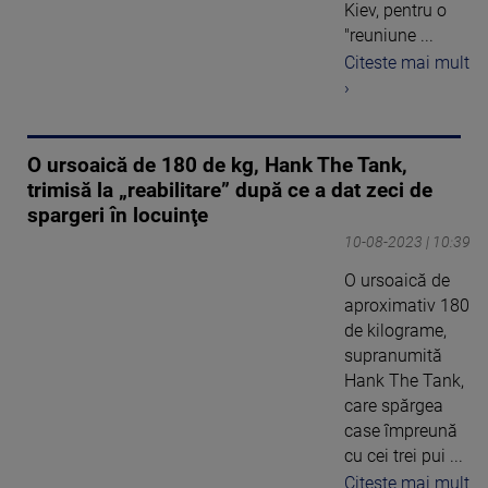
Kiev, pentru o
"reuniune ...
Citeste mai mult
›
O ursoaică de 180 de kg, Hank The Tank,
trimisă la „reabilitare” după ce a dat zeci de
spargeri în locuinţe
10-08-2023 | 10:39
O ursoaică de
aproximativ 180
de kilograme,
supranumită
Hank The Tank,
care spărgea
case împreună
cu cei trei pui ...
Citeste mai mult