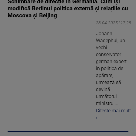
Schimbare de direcție în Germania. Cum își
modifică Berlinul politica externă și relațiile cu
Moscova și Beijing
28-04-2025 | 17:28
Johann
Wadephul, un
vechi
conservator
german expert
în politica de
apărare,
urmează să
devină
următorul
ministru ...
Citeste mai mult
›