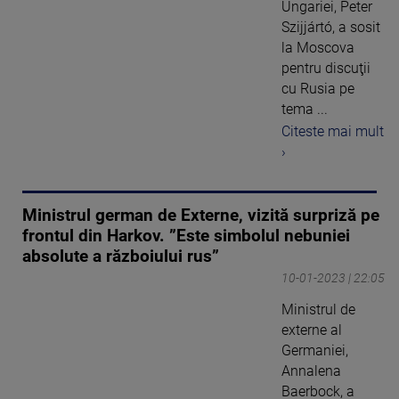
Ungariei, Peter
Szijjártó, a sosit
la Moscova
pentru discuţii
cu Rusia pe
tema ...
Citeste mai mult
›
Ministrul german de Externe, vizită surpriză pe
frontul din Harkov. ”Este simbolul nebuniei
absolute a războiului rus”
10-01-2023 | 22:05
Ministrul de
externe al
Germaniei,
Annalena
Baerbock, a