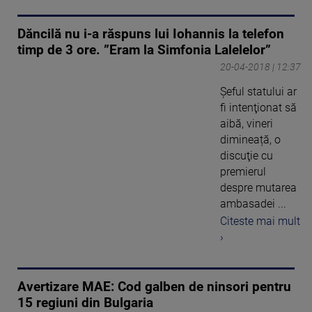
Dăncilă nu i-a răspuns lui Iohannis la telefon
timp de 3 ore. ”Eram la Simfonia Lalelelor”
20-04-2018 | 12:37
Şeful statului ar
fi intenţionat să
aibă, vineri
dimineață, o
discuţie cu
premierul
despre mutarea
ambasadei ...
Citeste mai mult
›
Avertizare MAE: Cod galben de ninsori pentru
15 regiuni din Bulgaria