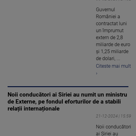
Guvernul
României a
contractat luni
un împrumut
extern de 2,8
miliarde de euro
și 1,25 miliarde
de dolari, ...
Citeste mai mult
›
Noii conducători ai Siriei au numit un ministru
de Externe, pe fondul eforturilor de a stabili
relații internaționale
21-12-2024 | 15:59
Noii conducători
ai Siriei au