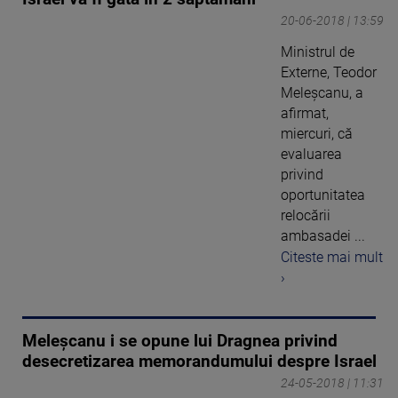
20-06-2018 | 13:59
Ministrul de
Externe, Teodor
Meleşcanu, a
afirmat,
miercuri, că
evaluarea
privind
oportunitatea
relocării
ambasadei ...
Citeste mai mult
›
Meleşcanu i se opune lui Dragnea privind
desecretizarea memorandumului despre Israel
24-05-2018 | 11:31