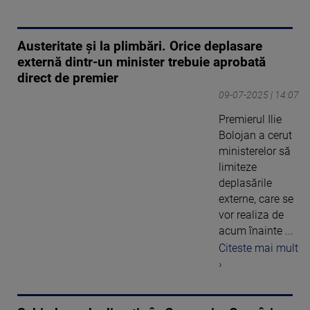
Austeritate și la plimbări. Orice deplasare
externă dintr-un minister trebuie aprobată
direct de premier
09-07-2025 | 14:07
Premierul Ilie
Bolojan a cerut
ministerelor să
limiteze
deplasările
externe, care se
vor realiza de
acum înainte ...
Citeste mai mult
›