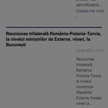
semnificative ...
Citeste mai mult
›
Reuniunea trilaterală România-Polonia-Turcia,
la nivelul miniştrilor de Externe, vineri, la
Bucureşti
23-04-2021 | 07:27
Reuniunea
trilaterală
România-
Polonia-Turcia,
la nivelul
miniştrilor
Afacerilor
Externe, începe
vineri la ...