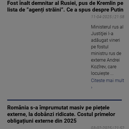
Fost înalt demnitar al Rusiei, pus de Kremlin pe
lista de ”agenți străini”. Ce a spus despre Putin
11-04-2025 | 21:58
Ministerul rus al
Justiţiei l-a
adăugat vineri
pe fostul
ministru rus de
externe Andrei
Kozîrev, care
locuieşte ...
Citeste mai mult
›
România s-a împrumutat masiv pe piețele
externe, la dobânzi ridicate. Costul primelor
obligațiuni externe din 2025
03-02-2025 | 21:52