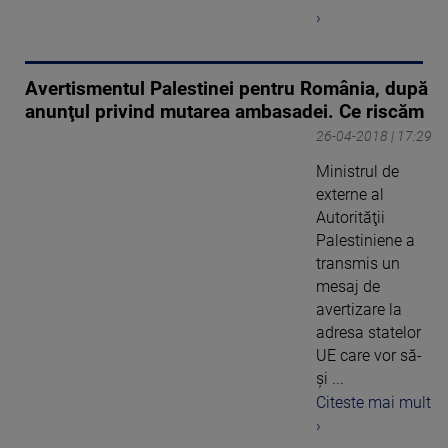
›
Avertismentul Palestinei pentru România, după
anunţul privind mutarea ambasadei. Ce riscăm
26-04-2018 | 17:29
Ministrul de
externe al
Autorităţii
Palestiniene a
transmis un
mesaj de
avertizare la
adresa statelor
UE care vor să-
şi ...
Citeste mai mult
›