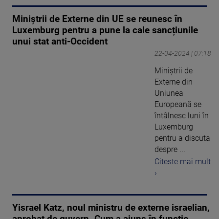
Miniștrii de Externe din UE se reunesc în
Luxemburg pentru a pune la cale sancțiunile
unui stat anti-Occident
22-04-2024 | 07:18
Miniştrii de
Externe din
Uniunea
Europeană se
întâlnesc luni în
Luxemburg
pentru a discuta
despre ...
Citeste mai mult
›
Yisrael Katz, noul ministru de externe israelian,
aprobat de guvern. Cum a ajuns în funcție