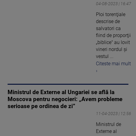
04-08-2023 | 16:47
Ploi torenţiale
descrise de
salvatori ca
fiind de proporţii
„biblice" au lovit
vineri nordul şi
vestul ...
Citeste mai mult
›
Ministrul de Externe al Ungariei se află la
Moscova pentru negocieri: „Avem probleme
serioase pe ordinea de zi”
11-04-2023 | 12:56
Ministrul de
Externe al