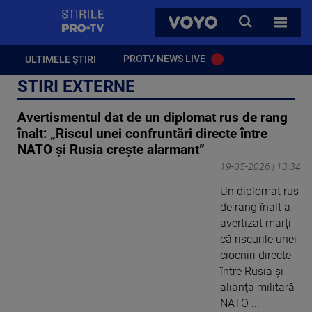
StirilePROTV
CAUTA
VOYO
TOATE 
PROTV NEWS LIVE
ULTIMELE ȘTIRI
STIRI EXTERNE
Avertismentul dat de un diplomat rus de rang
înalt: „Riscul unei confruntări directe între
NATO și Rusia crește alarmant”
19-05-2026 | 13:34
Un diplomat rus
de rang înalt a
avertizat marţi
că riscurile unei
ciocniri directe
între Rusia şi
alianţa militară
NATO ...