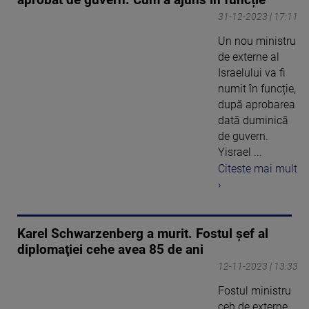
31-12-2023 | 17:11
Un nou ministru
de externe al
Israelului va fi
numit în funcție,
după aprobarea
dată duminică
de guvern.
Yisrael ...
Citeste mai mult
›
Karel Schwarzenberg a murit. Fostul şef al
diplomaţiei cehe avea 85 de ani
12-11-2023 | 13:33
Fostul ministru
ceh de externe