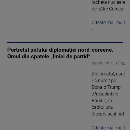
rachete nucleare
de către Coreea
...
Citeste mai mult
›
Portretul șefului diplomației nord-coreene.
Omul din spatele „liniei de partid”
29-09-2017 | 11:30
Diplomatul, care
l-a numit pe
Donald Trump
„Președintele
Răului”, în
cadrul unui
discurs susținut
...
Citeste mai mult