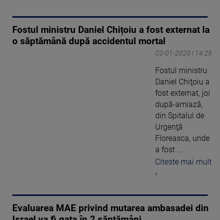
Fostul ministru Daniel Chițoiu a fost externat la
o săptămână după accidentul mortal
02-01-2020 | 14:26
Fostul ministru
Daniel Chiţoiu a
fost externat, joi
după-amiază,
din Spitalul de
Urgenţă
Floreasca, unde
a fost ...
Citeste mai mult
›
Evaluarea MAE privind mutarea ambasadei din
Israel va fi gata în 2 săptămâni