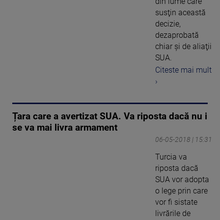
din lume care
susţin această
decizie,
dezaprobată
chiar şi de aliaţii
SUA.
Citeste mai mult
›
Țara care a avertizat SUA. Va riposta dacă nu i
se va mai livra armament
06-05-2018 | 15:31
Turcia va
riposta dacă
SUA vor adopta
o lege prin care
vor fi sistate
livrările de