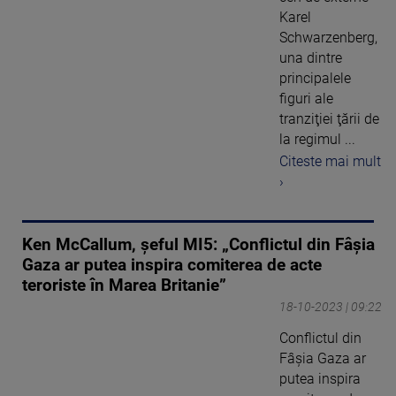
Karel
Schwarzenberg,
una dintre
principalele
figuri ale
tranziţiei ţării de
la regimul ...
Citeste mai mult
›
Ken McCallum, șeful MI5: „Conflictul din Fâşia
Gaza ar putea inspira comiterea de acte
teroriste în Marea Britanie”
18-10-2023 | 09:22
Conflictul din
Fâşia Gaza ar
putea inspira