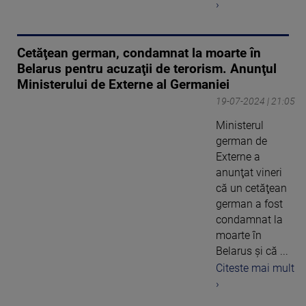
›
Cetăţean german, condamnat la moarte în
Belarus pentru acuzaţii de terorism. Anunţul
Ministerului de Externe al Germaniei
19-07-2024 | 21:05
Ministerul
german de
Externe a
anunţat vineri
că un cetăţean
german a fost
condamnat la
moarte în
Belarus şi că ...
Citeste mai mult
›