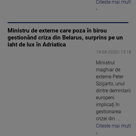
Citeste mai mult
›
Ministru de externe care poza în birou
gestionând criza din Belarus, surprins pe un
iaht de lux în Adriatica
19-08-2020 | 13:18
Ministrul
maghiar de
externe Peter
Szijjarto, unul
dintre demnitarii
europeni
implicați în
gestionarea
crizei din ...
Citeste mai mult
›