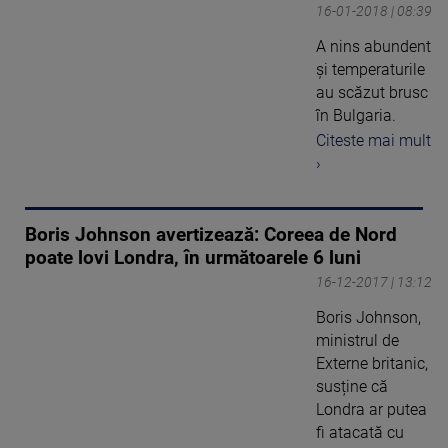
16-01-2018 | 08:39
A nins abundent
şi temperaturile
au scăzut brusc
în Bulgaria.
Citeste mai mult
›
Boris Johnson avertizează: Coreea de Nord
poate lovi Londra, în următoarele 6 luni
16-12-2017 | 13:12
Boris Johnson,
ministrul de
Externe britanic,
susține că
Londra ar putea
fi atacată cu