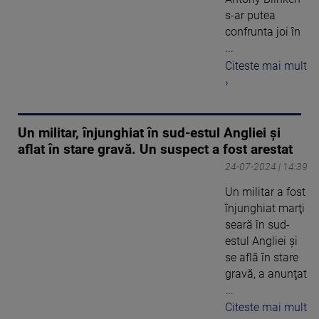
s-ar putea
confrunta joi în
...
Citeste mai mult
›
Un militar, înjunghiat în sud-estul Angliei şi
aflat în stare gravă. Un suspect a fost arestat
24-07-2024 | 14:39
Un militar a fost
înjunghiat marţi
seară în sud-
estul Angliei şi
se află în stare
gravă, a anunţat
...
Citeste mai mult