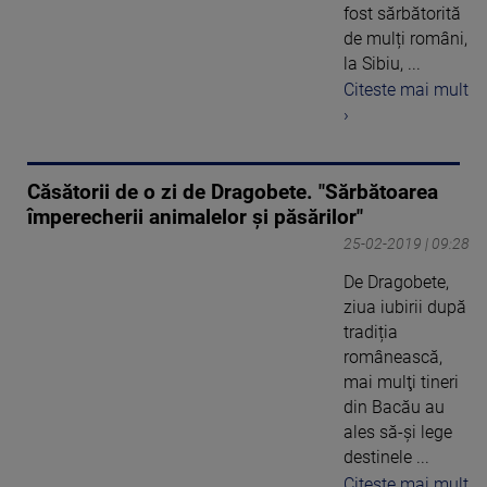
fost sărbătorită
de mulți români,
la Sibiu, ...
Citeste mai mult
›
Căsătorii de o zi de Dragobete. "Sărbătoarea
împerecherii animalelor şi păsărilor"
25-02-2019 | 09:28
De Dragobete,
ziua iubirii după
tradiția
românească,
mai mulţi tineri
din Bacău au
ales să-şi lege
destinele ...
Citeste mai mult