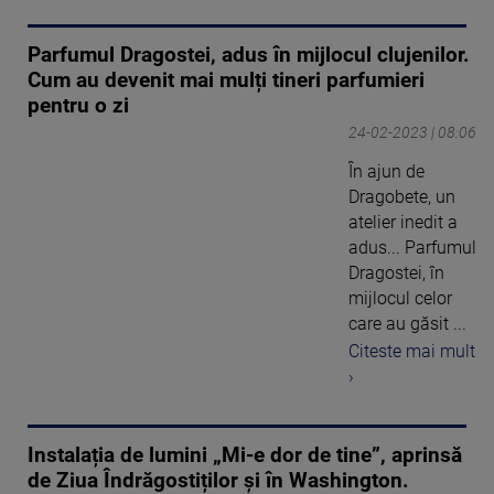
Parfumul Dragostei, adus în mijlocul clujenilor.
Cum au devenit mai mulți tineri parfumieri
pentru o zi
24-02-2023 | 08:06
În ajun de
Dragobete, un
atelier inedit a
adus... Parfumul
Dragostei, în
mijlocul celor
care au găsit ...
Citeste mai mult
›
Instalația de lumini „Mi-e dor de tine”, aprinsă
de Ziua Îndrăgostiților și în Washington.