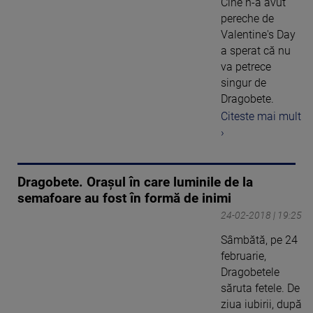
Cine n-a avut
pereche de
Valentine's Day
a sperat că nu
va petrece
singur de
Dragobete.
Citeste mai mult
›
Dragobete. Orașul în care luminile de la
semafoare au fost în formă de inimi
24-02-2018 | 19:25
Sâmbătă, pe 24
februarie,
Dragobetele
săruta fetele. De
ziua iubirii, după