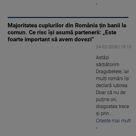
›
Majoritatea cuplurilor din România țin banii la
comun. Ce risc își asumă partenerii: „Este
foarte important să avem dovezi”
24-02-2026 | 19:13
Astăzi
sărbătorim
Dragobetele, iar
mulți români își
declară iubirea.
Doar că nu de
puține ori,
dragostea trece
și prin ...
Citeste mai mult
›