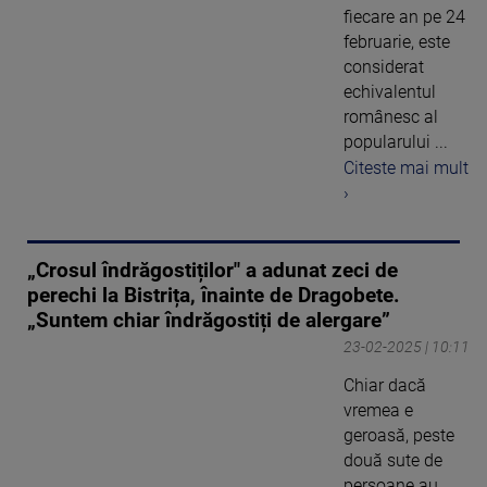
fiecare an pe 24
februarie, este
considerat
echivalentul
românesc al
popularului ...
Citeste mai mult
›
„Crosul îndrăgostiților" a adunat zeci de
perechi la Bistrița, înainte de Dragobete.
„Suntem chiar îndrăgostiți de alergare”
23-02-2025 | 10:11
Chiar dacă
vremea e
geroasă, peste
două sute de
persoane au