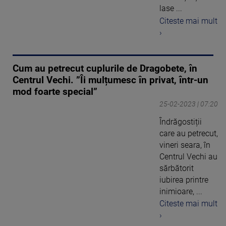
lase ...
Citeste mai mult
›
Cum au petrecut cuplurile de Dragobete, în
Centrul Vechi. ”Îi mulțumesc în privat, într-un
mod foarte special”
25-02-2023 | 07:20
Îndrăgostiții
care au petrecut,
vineri seara, în
Centrul Vechi au
sărbătorit
iubirea printre
inimioare, ...
Citeste mai mult
›