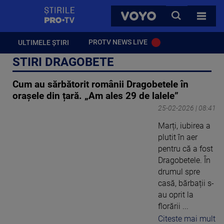
StirilePROTV
CAUTA
VOYO
TOATE 
PROTV NEWS LIVE
ULTIMELE ȘTIRI
STIRI DRAGOBETE
Cum au sărbătorit românii Dragobetele în
orașele din țară. „Am ales 29 de lalele”
25-02-2026 | 08:41
Marți, iubirea a
plutit în aer
pentru că a fost
Dragobetele. În
drumul spre
casă, bărbații s-
au oprit la
florării ...
Citeste mai mult