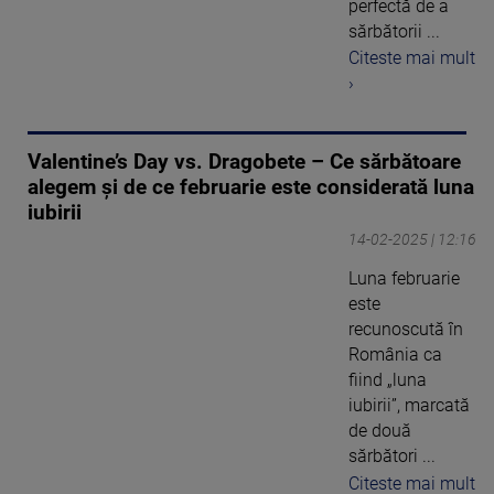
perfectă de a
sărbătorii ...
Citeste mai mult
›
Valentine’s Day vs. Dragobete – Ce sărbătoare
alegem și de ce februarie este considerată luna
iubirii
14-02-2025 | 12:16
Luna februarie
este
recunoscută în
România ca
fiind „luna
iubirii”, marcată
de două
sărbători ...
Citeste mai mult