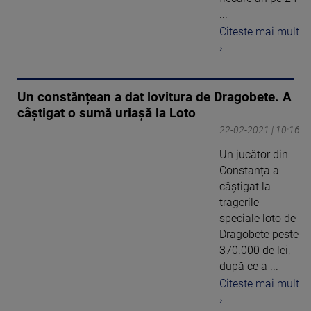
...
Citeste mai mult
›
Un constănțean a dat lovitura de Dragobete. A
câștigat o sumă uriașă la Loto
22-02-2021 | 10:16
Un jucător din
Constanța a
câștigat la
tragerile
speciale loto de
Dragobete peste
370.000 de lei,
după ce a ...
Citeste mai mult
›