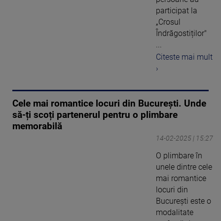
participat la
„Crosul
Îndrăgostiților"
...
Citeste mai mult
›
Cele mai romantice locuri din București. Unde
să-ți scoți partenerul pentru o plimbare
memorabilă
14-02-2025 | 15:27
O plimbare în
unele dintre cele
mai romantice
locuri din
București este o
modalitate