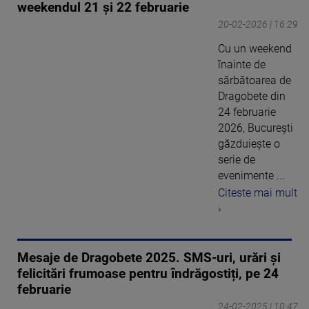
weekendul 21 și 22 februarie
20-02-2026 | 16:29
Cu un weekend
înainte de
sărbătoarea de
Dragobete din
24 februarie
2026, București
găzduiește o
serie de
evenimente ...
Citeste mai mult
›
Mesaje de Dragobete 2025. SMS-uri, urări și
felicitări frumoase pentru îndrăgostiți, pe 24
februarie
24-02-2025 | 10:47