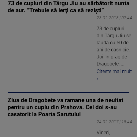
73 de cupluri din Târgu Jiu au sărbătorit nunta
de aur. ”Trebuie să ierţi ca să rezişti”
23-02-2018 | 07:44
73 de cupluri
din Târgu Jiu se
laudă cu 50 de
ani de căsnicie.
Joi, în prag de
Dragobete, ...
Citeste mai mult
›
Ziua de Dragobete va ramane una de neuitat
pentru un cuplu din Prahova. Cei doi s-au
casatorit la Poarta Sarutului
24-02-2017 | 18:44
Vineri,