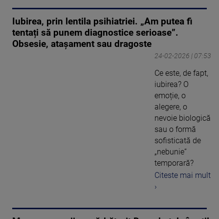
Iubirea, prin lentila psihiatriei. „Am putea fi
tentați să punem diagnostice serioase”.
Obsesie, atașament sau dragoste
24-02-2026 | 07:53
Ce este, de fapt,
iubirea? O
emoție, o
alegere, o
nevoie biologică
sau o formă
sofisticată de
„nebunie”
temporară?
Citeste mai mult
›