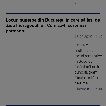
›
Locuri superbe din București în care să ieși de
Ziua Îndrăgostiților. Cum să-ți surprinzi
partenerul
13-02-2025 | 13:40
Există o
mulțime de
locuri romantice
în București,
însă dacă nu le
cunoști, ți-am
făcut o listă cu
cele mai ...
Citeste mai mult
›