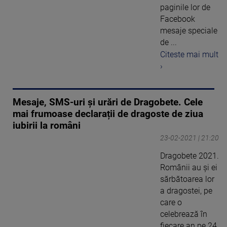
paginile lor de
Facebook
mesaje speciale
de ...
Citeste mai mult
›
Mesaje, SMS-uri și urări de Dragobete. Cele
mai frumoase declarații de dragoste de ziua
iubirii la români
23-02-2021 | 21:20
Dragobete 2021.
Românii au și ei
sărbătoarea lor
a dragostei, pe
care o
celebrează în
fiecare an pe 24