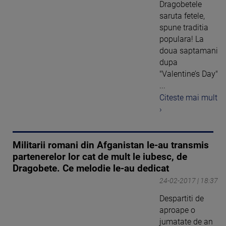
Dragobetele
saruta fetele,
spune traditia
populara! La
doua saptamani
dupa
"Valentine’s Day"
...
Citeste mai mult
›
Militarii romani din Afganistan le-au transmis
partenerelor lor cat de mult le iubesc, de
Dragobete. Ce melodie le-au dedicat
24-02-2017 | 18:37
Despartiti de
aproape o
jumatate de an