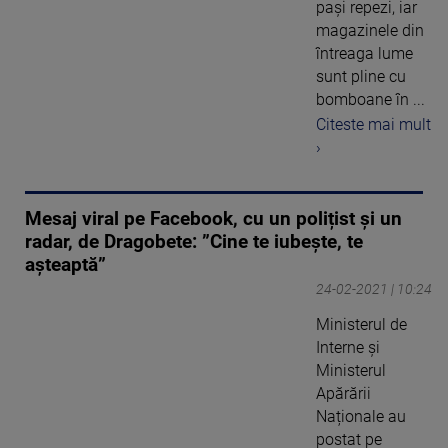
pași repezi, iar
magazinele din
întreaga lume
sunt pline cu
bomboane în ...
Citeste mai mult
›
Mesaj viral pe Facebook, cu un polițist și un
radar, de Dragobete: ”Cine te iubește, te
așteaptă”
24-02-2021 | 10:24
Ministerul de
Interne și
Ministerul
Apărării
Naționale au
postat pe