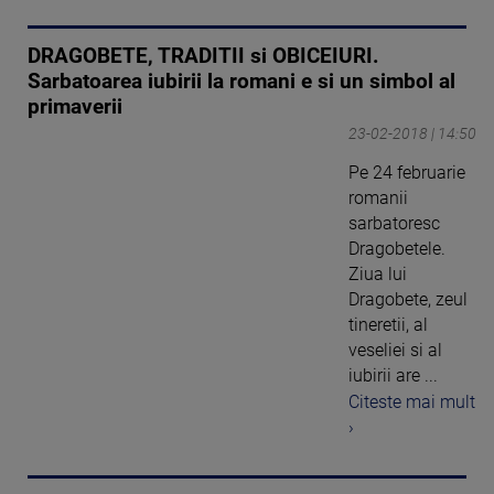
DRAGOBETE, TRADITII si OBICEIURI.
Sarbatoarea iubirii la romani e si un simbol al
primaverii
23-02-2018 | 14:50
Pe 24 februarie
romanii
sarbatoresc
Dragobetele.
Ziua lui
Dragobete, zeul
tineretii, al
veseliei si al
iubirii are ...
Citeste mai mult
›