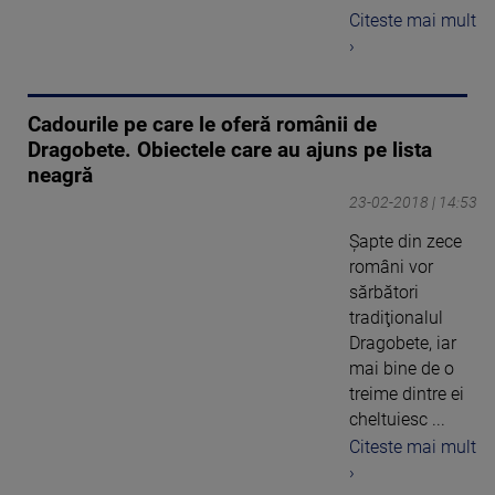
Citeste mai mult
›
Cadourile pe care le oferă românii de
Dragobete. Obiectele care au ajuns pe lista
neagră
23-02-2018 | 14:53
Şapte din zece
români vor
sărbători
tradiţionalul
Dragobete, iar
mai bine de o
treime dintre ei
cheltuiesc ...
Citeste mai mult
›