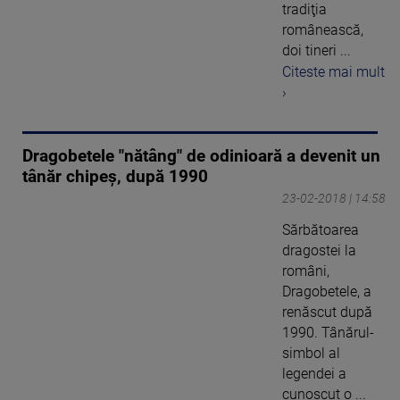
tradiţia
românească,
doi tineri ...
Citeste mai mult
›
Dragobetele "nătâng" de odinioară a devenit un
tânăr chipeş, după 1990
23-02-2018 | 14:58
Sărbătoarea
dragostei la
români,
Dragobetele, a
renăscut după
1990. Tânărul-
simbol al
legendei a
cunoscut o ...