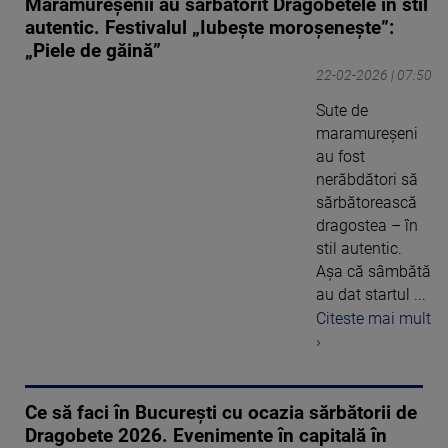
Maramureșenii au sărbătorit Dragobetele în stil
autentic. Festivalul „Iubește moroșenește”:
„Piele de găină”
22-02-2026 | 07:50
Sute de
maramureșeni
au fost
nerăbdători să
sărbătorească
dragostea – în
stil autentic.
Așa că sâmbătă
au dat startul ...
Citeste mai mult
›
Ce să faci în București cu ocazia sărbătorii de
Dragobete 2026. Evenimente în capitală în