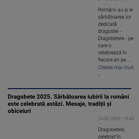
Românii au și ei
sărbătoarea lor
dedicată
dragostei -
Dragobetele - pe
care o
celebrează în
fiecare an pe ...
Citeste mai mult
›
Dragobete 2025. Sărbătoarea iubirii la români
este celebrată astăzi. Mesaje, tradiții și
obiceiuri
24-02-2025 | 10:43
Dragobetele,
celebrat în