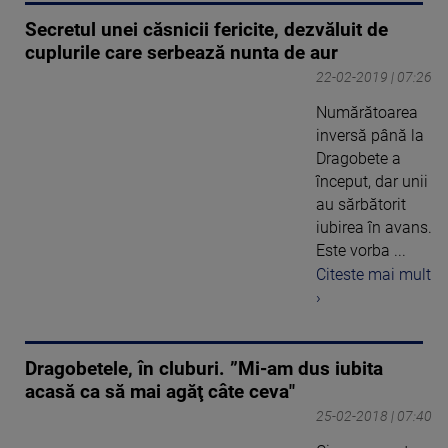
Secretul unei căsnicii fericite, dezvăluit de
cuplurile care serbează nunta de aur
22-02-2019 | 07:26
Numărătoarea
inversă până la
Dragobete a
început, dar unii
au sărbătorit
iubirea în avans.
Este vorba ...
Citeste mai mult
›
Dragobetele, în cluburi. ”Mi-am dus iubita
acasă ca să mai agăţ câte ceva"
25-02-2018 | 07:40