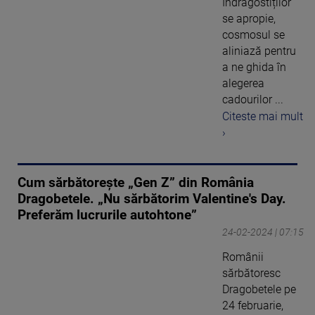
Îndrăgostiților
se apropie,
cosmosul se
aliniază pentru
a ne ghida în
alegerea
cadourilor ...
Citeste mai mult
›
Cum sărbătorește „Gen Z” din România
Dragobetele. „Nu sărbătorim Valentine's Day.
Preferăm lucrurile autohtone”
24-02-2024 | 07:15
Românii
sărbătoresc
Dragobetele pe
24 februarie,