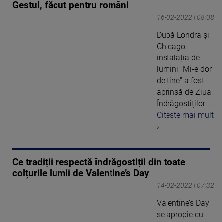
Gestul, făcut pentru români
16-02-2022 | 08:08
După Londra și
Chicago,
instalația de
lumini "Mi-e dor
de tine" a fost
aprinsă de Ziua
Îndrăgostiților ...
Citeste mai mult
›
Ce tradiții respectă îndrăgostiții din toate
colțurile lumii de Valentine’s Day
14-02-2022 | 07:32
Valentine’s Day
se apropie cu