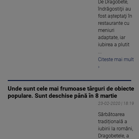
De Dragobete,
îndrăgostiţii au
fost aşteptaţi în
restaurante cu
meniuri
adaptate, iar
iubirea a plutit
...
Citeste mai mult
›
Unde sunt cele mai frumoase târguri de obiecte
populare. Sunt deschise până în 8 martie
23-02-2020 | 18:19
Sărbătoarea
tradițională a
iubirii la români,
Dragobetele, a