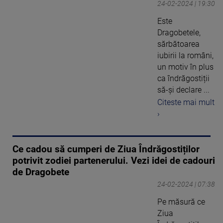
24-02-2024 | 19:30
Este
Dragobetele,
sărbătoarea
iubirii la români,
un motiv în plus
ca îndrăgostiții
să-și declare ...
Citeste mai mult
›
Ce cadou să cumperi de Ziua Îndrăgostiților
potrivit zodiei partenerului. Vezi idei de cadouri
de Dragobete
24-02-2024 | 07:38
Pe măsură ce
Ziua