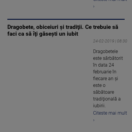
›
Dragobete, obiceiuri şi tradiţii. Ce trebuie să
faci ca să îţi găseşti un iubit
24-02-2019 | 08:30
Dragobetele
este sărbătorit
în data 24
februarie în
fiecare an şi
este o
săbătoare
tradiţională a
iubirii.
Citeste mai mult
›