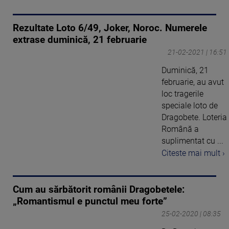
Rezultate Loto 6/49, Joker, Noroc. Numerele
extrase duminică, 21 februarie
21-02-2021 | 16:51
Duminică, 21
februarie, au avut
loc tragerile
speciale loto de
Dragobete. Loteria
Română a
suplimentat cu ...
Citeste mai mult ›
Cum au sărbătorit românii Dragobetele:
„Romantismul e punctul meu forte”
25-02-2020 | 08:35