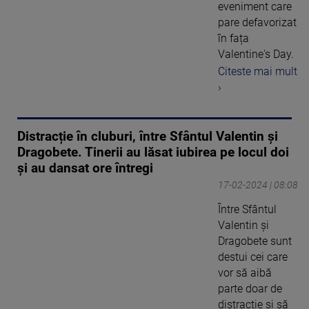
eveniment care
pare defavorizat
în fața
Valentine's Day.
Citeste mai mult
›
Distracție în cluburi, între Sfântul Valentin și
Dragobete. Tinerii au lăsat iubirea pe locul doi
și au dansat ore întregi
17-02-2024 | 08:08
Între Sfântul
Valentin și
Dragobete sunt
destui cei care
vor să aibă
parte doar de
distracție și să