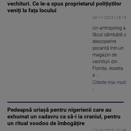
vechituri. Ce le-a spus proprietarul polițiștilor
veniți la fața locului
06-11-2023 | 18:19
Un antropolog a
făcut sâmbătă o
descoperire
șocantă într-un
magazin de
vechituri din
Florida. Acesta
a ...
Citeste mai mult
›
Pedeapsă uriașă pentru nigerienii care au
exhumat un cadavru ca să-i ia craniul, pentru
un ritual voodoo de îmbogățire
17-10-2023 | 22:48