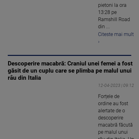
pietoni la ora
13:28 pe
Ramshill Road
din ...
Citeste mai mult
›
Descoperire macabră: Craniul unei femei a fost
găsit de un cuplu care se plimba pe malul unui
râu din Italia
12-04-2023 | 09:12
Forțele de
ordine au fost
alertate de o
descoperire
macabră făcută
pe malul unui