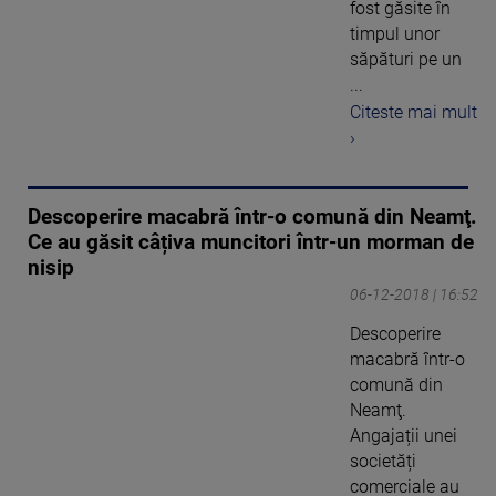
fost găsite în
timpul unor
săpături pe un
...
Citeste mai mult
›
Descoperire macabră într-o comună din Neamţ.
Ce au găsit câțiva muncitori într-un morman de
nisip
06-12-2018 | 16:52
Descoperire
macabră într-o
comună din
Neamţ.
Angajații unei
societăți
comerciale au