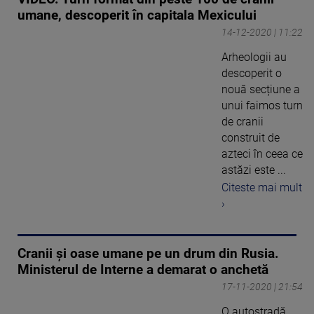
umane, descoperit în capitala Mexicului
14-12-2020 | 11:22
Arheologii au
descoperit o
nouă secțiune a
unui faimos turn
de cranii
construit de
azteci în ceea ce
astăzi este ...
Citeste mai mult
›
Cranii și oase umane pe un drum din Rusia.
Ministerul de Interne a demarat o anchetă
17-11-2020 | 21:54
O autostradă