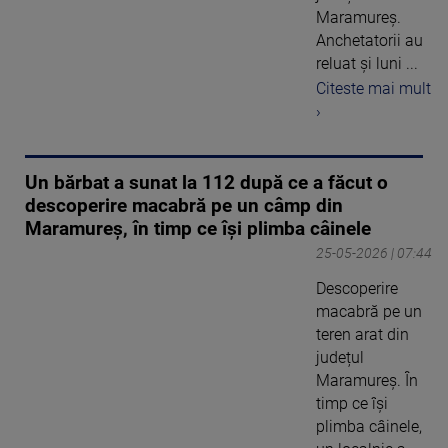
Maramureș.
Anchetatorii au
reluat și luni ...
Citeste mai mult
›
Un bărbat a sunat la 112 după ce a făcut o
descoperire macabră pe un câmp din
Maramureș, în timp ce își plimba câinele
25-05-2026 | 07:44
Descoperire
macabră pe un
teren arat din
județul
Maramureș. În
timp ce își
plimba câinele,