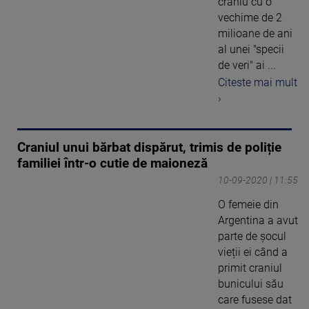
craniu cu o
vechime de 2
milioane de ani
al unei "specii
de veri" ai ...
Citeste mai mult
›
Craniul unui bărbat dispărut, trimis de poliție
familiei într-o cutie de maioneză
10-09-2020 | 11:55
O femeie din
Argentina a avut
parte de șocul
vieții ei când a
primit craniul
bunicului său
care fusese dat