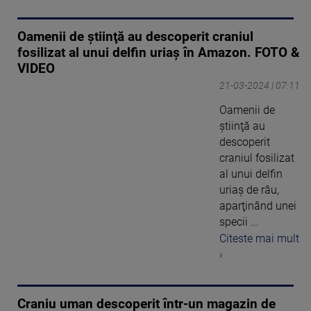
Oamenii de ştiinţă au descoperit craniul
fosilizat al unui delfin uriaş în Amazon. FOTO &
VIDEO
21-03-2024 | 07:11
Oamenii de
ştiinţă au
descoperit
craniul fosilizat
al unui delfin
uriaş de râu,
aparţinând unei
specii ...
Citeste mai mult
›
Craniu uman descoperit într-un magazin de