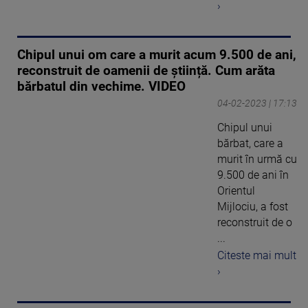
›
Chipul unui om care a murit acum 9.500 de ani,
reconstruit de oamenii de știință. Cum arăta
bărbatul din vechime. VIDEO
04-02-2023 | 17:13
Chipul unui
bărbat, care a
murit în urmă cu
9.500 de ani în
Orientul
Mijlociu, a fost
reconstruit de o
...
Citeste mai mult
›