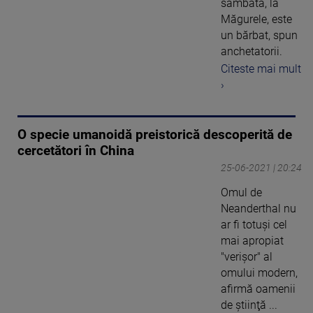
sâmbătă, la
Măgurele, este
un bărbat, spun
anchetatorii.
Citeste mai mult
›
O specie umanoidă preistorică descoperită de
cercetători în China
25-06-2021 | 20:24
Omul de
Neanderthal nu
ar fi totuşi cel
mai apropiat
"verişor" al
omului modern,
afirmă oamenii
de ştiinţă ...