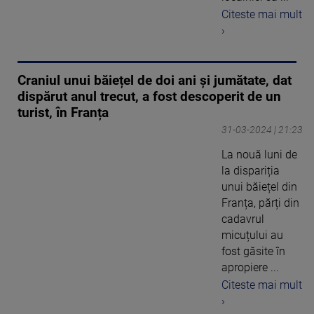
Citeste mai mult
›
Craniul unui băiețel de doi ani și jumătate, dat
dispărut anul trecut, a fost descoperit de un
turist, în Franța
31-03-2024 | 21:23
La nouă luni de
la dispariția
unui băiețel din
Franța, părți din
cadavrul
micuțului au
fost găsite în
apropiere ...
Citeste mai mult
›