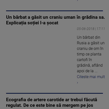
Un bărbat a găsit un craniu uman în grădina sa.
Explicația soției l-a șocat
05-06-2018 | 17:11
Un bărbat din
Rusia a găsit un
craniu de om în
timp ce planta
cartofi în
grădină, aflând
apoi de la ...
Citeste mai mult
›
Ecografia de artere carotide ar trebui făcută
regulat. De ce este bine să mergem pe jos