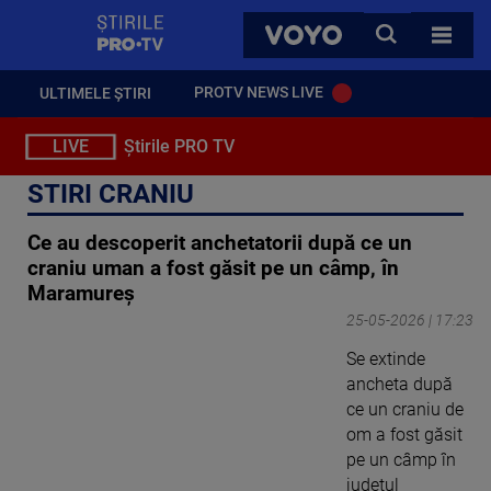
StirilePROTV
CAUTA
VOYO
TOATE 
PROTV NEWS LIVE
ULTIMELE ȘTIRI
LIVE
Știrile PRO TV
STIRI CRANIU
Ce au descoperit anchetatorii după ce un
craniu uman a fost găsit pe un câmp, în
Maramureș
25-05-2026 | 17:23
Se extinde
ancheta după
ce un craniu de
om a fost găsit
pe un câmp în
județul