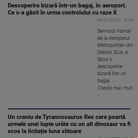
Descoperire bizară într-un bagaj, în aeroport.
Ce s-a găsit în urma controlului cu raze X
04-02-2023 | 16:04
Serviciul Vamal
de la Aeroporul
Metropolitan din
Detroit, SUA, a
făcut o
descoperire
bizară într-un
bagaj. ...
Citeste mai mult
›
Un craniu de Tyrannosaurus Rex care poartă
urmele unei lupte urâte cu un alt dinozaur va fi
scos la licitație luna viitoare