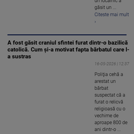
un localnic a
găsit un ...
Citeste mai mult
›
A fost găsit craniul sfintei furat dintr-o bazilică
catolică. Cum și-a motivat fapta bărbatul care l-
a sustras
16-05-2026 | 12:37
Poliţia cehă a
arestat un
bărbat
suspectat că a
furat o relicvă
religioasă cu o
vechime de
aproape 800 de
ani dintr-o ...