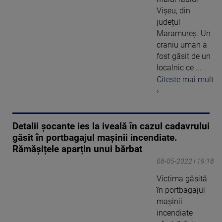
Vișeu, din
județul
Maramureș. Un
craniu uman a
fost găsit de un
localnic ce ...
Citeste mai mult
›
Detalii șocante ies la iveală în cazul cadavrului
găsit în portbagajul mașinii incendiate.
Rămășițele aparțin unui bărbat
08-05-2022 | 19:18
Victima găsită
în portbagajul
mașinii
incendiate