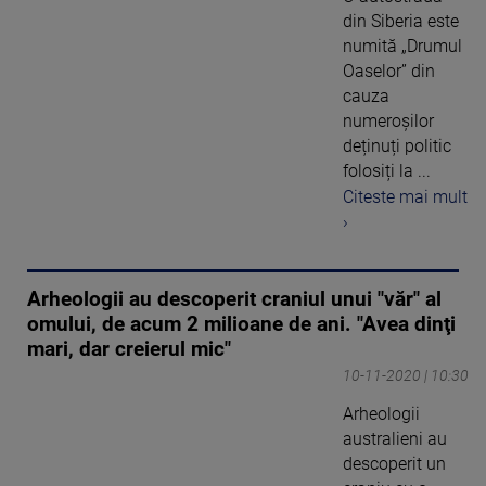
din Siberia este
numită „Drumul
Oaselor” din
cauza
numeroșilor
deținuți politic
folosiți la ...
Citeste mai mult
›
Arheologii au descoperit craniul unui "văr" al
omului, de acum 2 milioane de ani. "Avea dinţi
mari, dar creierul mic"
10-11-2020 | 10:30
Arheologii
australieni au
descoperit un