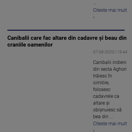
...
Citeste mai mult
›
Canibalii care fac altare din cadavre și beau din
craniile oamenilor
07-06-2020 | 19:44
Canibalii indieni
din secta Aghori
trăiesc în
cimitire,
folosesc
cadavrele ca
altare și
obișnuiesc să
bea din ...
Citeste mai mult
›