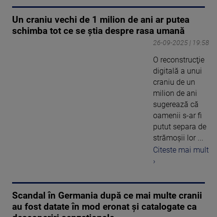
Un craniu vechi de 1 milion de ani ar putea
schimba tot ce se știa despre rasa umană
26-09-2025 | 19:58
O reconstrucţie
digitală a unui
craniu de un
milion de ani
sugerează că
oamenii s-ar fi
putut separa de
strămoşii lor ...
Citeste mai mult
›
Scandal în Germania după ce mai multe cranii
au fost datate în mod eronat şi catalogate ca