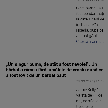
Cinci bărbați au
fost condamnați
la câte 12 ani de
închisoare în
Nigeria, după ce
au fost găsiți ...
Citeste mai mult
›
„Un singur pumn, de atât a fost nevoie!”. Un
bărbat a rămas fără jumătate de craniu după ce
a fost lovit de un bărbat băut
13-08-2023 | 16:25
Jamie Kelly, în
vârstă de 41 de
ani, se afla la o
trecere de