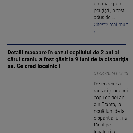
umană, spun
polițiștii, a fost
adus de ...
Citeste mai mult
›
Detalii macabre în cazul copilului de 2 ani al
cărui craniu a fost găsit la 9 luni de la dispariția
sa. Ce cred localnicii
01-04-2024 | 13:45
Descoperirea
rămășițelor unui
copil de doi ani
din Franța, la
nouă luni de la
dispariția lui, i-a
făcut pe
localnici să ...