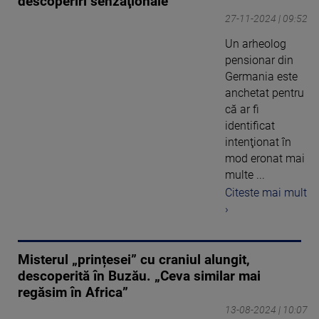
descoperiri senzaţionale
27-11-2024 | 09:52
Un arheolog
pensionar din
Germania este
anchetat pentru
că ar fi
identificat
intenţionat în
mod eronat mai
multe ...
Citeste mai mult
›
Misterul „prințesei” cu craniul alungit,
descoperită în Buzău. „Ceva similar mai
regăsim în Africa”
13-08-2024 | 10:07