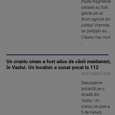
multe fragmente
osoase au fost
găsite pe un
drum agricol din
judeţul Vrancea,
iar poliţiştii au ...
Citeste mai mult
›
Un craniu uman a fost adus de cânii maidanezi,
în Vaslui. Un localnic a sunat șocat la 112
23-07-2024 | 13:34
Descoperire
șocantă pe o
stradă din
Vaslui. Un
craniu ce pare a
fi de natura