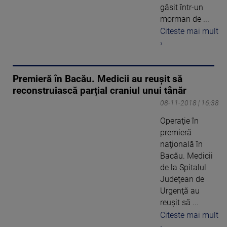
găsit într-un
morman de ...
Citeste mai mult
›
Premieră în Bacău. Medicii au reușit să
reconstruiască parțial craniul unui tânăr
08-11-2018 | 16:38
Operaţie în
premieră
naţională în
Bacău. Medicii
de la Spitalul
Judeţean de
Urgenţă au
reuşit să ...
Citeste mai mult
›