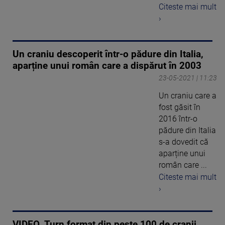
Citeste mai mult
›
Un craniu descoperit într-o pădure din Italia,
aparține unui român care a dispărut în 2003
23-05-2021 | 11:23
Un craniu care a
fost găsit în
2016 într-o
pădure din Italia
s-a dovedit că
aparține unui
român care ...
Citeste mai mult
›
VIDEO. Turn format din peste 100 de cranii