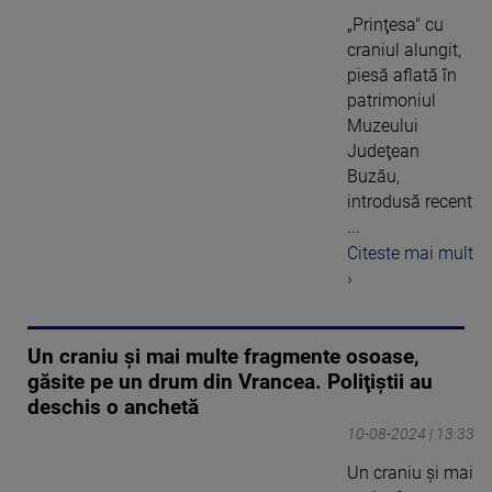
„Prinţesa" cu
craniul alungit,
piesă aflată în
patrimoniul
Muzeului
Judeţean
Buzău,
introdusă recent
...
Citeste mai mult
›
Un craniu şi mai multe fragmente osoase,
găsite pe un drum din Vrancea. Poliţiştii au
deschis o anchetă
10-08-2024 | 13:33
Un craniu şi mai