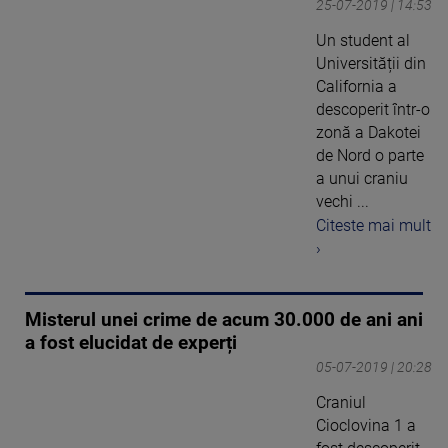
25-07-2019 | 14:53
Un student al
Universității din
California a
descoperit într-o
zonă a Dakotei
de Nord o parte
a unui craniu
vechi ...
Citeste mai mult
›
Misterul unei crime de acum 30.000 de ani ani
a fost elucidat de experți
05-07-2019 | 20:28
Craniul
Cioclovina 1 a