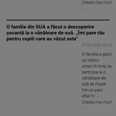
Citeste mai mult
›
O familie din SUA a făcut o descoperire
șocantă la o vânătoare de ouă. „Îmi pare rău
pentru copiii care au văzut asta”
07-04-2026 | 20:28
O familie a găsit
un craniu
uman în timp ce
participa la o
vânătoare de
ouă de Paște
într-un parc
aflat în ...
Citeste mai mult
›