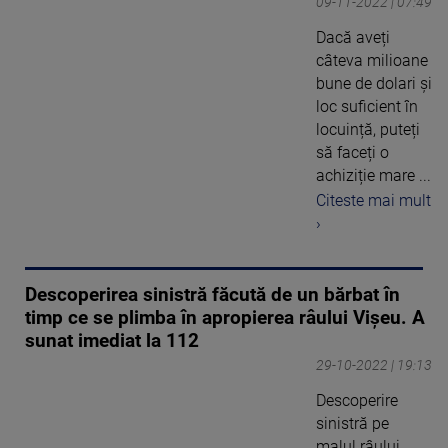
09-11-2022 | 07:49
Dacă aveți
câteva milioane
bune de dolari și
loc suficient în
locuință, puteți
să faceți o
achiziție mare ...
Citeste mai mult
›
Descoperirea sinistră făcută de un bărbat în
timp ce se plimba în apropierea râului Vișeu. A
sunat imediat la 112
29-10-2022 | 19:13
Descoperire
sinistră pe
malul râului