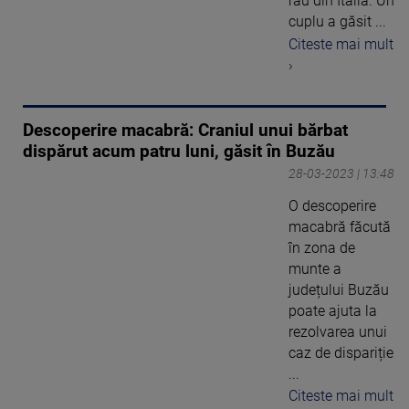
râu din Italia. Un
cuplu a găsit ...
Citeste mai mult
›
Descoperire macabră: Craniul unui bărbat
dispărut acum patru luni, găsit în Buzău
28-03-2023 | 13:48
O descoperire
macabră făcută
în zona de
munte a
județului Buzău
poate ajuta la
rezolvarea unui
caz de dispariție
...
Citeste mai mult