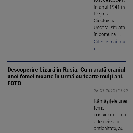
fost descoperit
în anul 1941 în
Peștera
Cioclovina
Uscată, situată
în comuna ...
Citeste mai mult
›
Descoperire bizară în Rusia. Cum arată craniul
unei femei moarte în urmă cu foarte mulţi ani.
FOTO
25-01-2019 | 11:12
Rămășițele unei
femei,
considerată a fi
o femeie din
antichitate, au