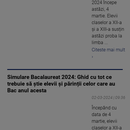
2024 începe
astăzi, 4
martie. Elevii
claselor a XII-a
și a XIII-a susțin
astăzi proba la
limba ...
Citeste mai mult
›
Simulare Bacalaureat 2024: Ghid cu tot ce
trebuie să știe elevii și părinții celor care au
Bac anul acesta
02-03-2024 | 09:36
Începând cu
data de 4
martie, elevii
claselor a XII-a