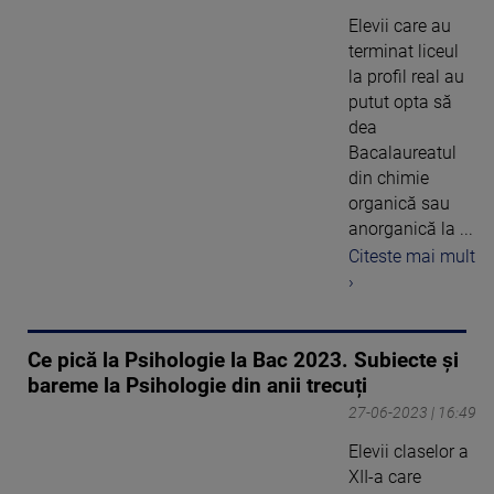
Elevii care au
terminat liceul
la profil real au
putut opta să
dea
Bacalaureatul
din chimie
organică sau
anorganică la ...
Citeste mai mult
›
Ce pică la Psihologie la Bac 2023. Subiecte și
bareme la Psihologie din anii trecuți
27-06-2023 | 16:49
Elevii claselor a
XII-a care