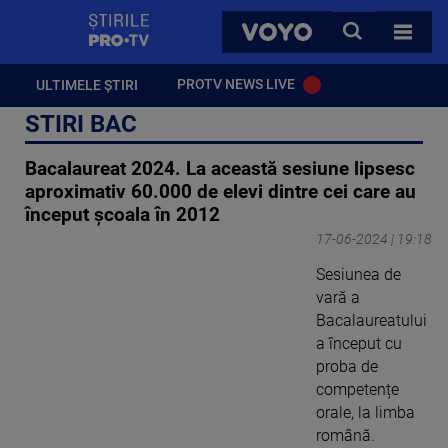
StirilePROTV
CAUTA
VOYO
TOATE 
PROTV NEWS LIVE
ULTIMELE ȘTIRI
STIRI BAC
Bacalaureat 2024. La această sesiune lipsesc
aproximativ 60.000 de elevi dintre cei care au
început școala în 2012
17-06-2024 | 19:18
Sesiunea de
vară a
Bacalaureatului
a început cu
proba de
competențe
orale, la limba
română.