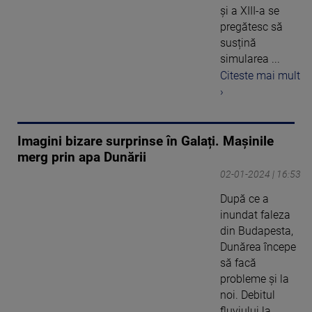
și a XIII-a se
pregătesc să
susțină
simularea ...
Citeste mai mult
›
Imagini bizare surprinse în Galați. Maşinile
merg prin apa Dunării
02-01-2024 | 16:53
După ce a
inundat faleza
din Budapesta,
Dunărea începe
să facă
probleme și la
noi. Debitul
fluviului la