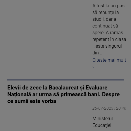
A fost la un pas
să renunțe la
studii, dar a
continuat să
spere. A rămas
repetent în clasa
I, este singurul
din ...
Citeste mai mult
›
Elevii de zece la Bacalaureat și Evaluare
Națională ar urma să primească bani. Despre
ce sumă este vorba
25-07-2023 | 20:46
Ministerul
Educaţiei