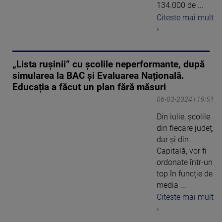
134.000 de ...
Citeste mai mult
›
„Lista rușinii” cu școlile neperformante, după
simularea la BAC și Evaluarea Națională.
Educația a făcut un plan fără măsuri
06-03-2024 | 19:51
Din iulie, școlile
din fiecare județ,
dar și din
Capitală, vor fi
ordonate într-un
top în funcție de
media ...
Citeste mai mult
›