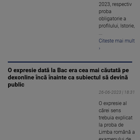
2023, respectiv
proba
obligatorie a
profilului, Istorie,
...
Citeste mai mult
›
O expresie dată la Bac era cea mai căutată pe
dexonline încă înainte ca subiectul să devină
public
26-06-2023 | 18:31
O expresie al
cărei sens
trebuia explicat
la proba de
Limba română a
examenului de