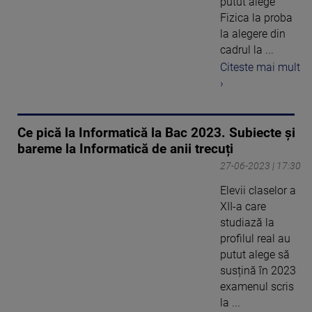
putut alege
Fizica la proba
la alegere din
cadrul la ...
Citeste mai mult
›
Ce pică la Informatică la Bac 2023. Subiecte și
bareme la Informatică de anii trecuți
27-06-2023 | 17:30
Elevii claselor a
XII-a care
studiază la
profilul real au
putut alege să
susțină în 2023
examenul scris
la ...