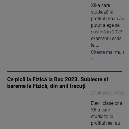
XII-a care
studiază la
profilul uman au
putut alege să
susțină în 2023
examenul scris
la ...
Citeste mai mult
›
Ce pică la Fizică la Bac 2023. Subiecte și
bareme la Fizică, din anii trecuți
27-06-2023 | 17:32
Elevii claselor a
XII-a care
studiază la
profilul real au