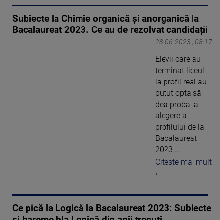
Subiecte la Chimie organică și anorganică la
Bacalaureat 2023. Ce au de rezolvat candidații
28-06-2023 | 08:17
Elevii care au
terminat liceul
la profil real au
putut opta să
dea proba la
alegere a
profilului de la
Bacalaureat
2023 ...
Citeste mai mult
›
Ce pică la Logică la Bacalaureat 2023: Subiecte
și bareme bla Logică din anii trecuți