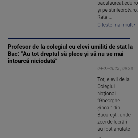
bacalaureat.edu.ro
și pe stirileprotv.ro.
Rata ...
Citeste mai mult ›
Profesor de la colegiul cu elevi umiliți de stat la
Bac: ”Au tot dreptul să plece și să nu se mai
întoarcă niciodată”
04-07-2023 | 09:28
Toţi elevii de la
Colegiul
Naţional
”Gheorghe
Şincai” din
Bucureşti, unde
zeci de lucrări
au fost anulate
...