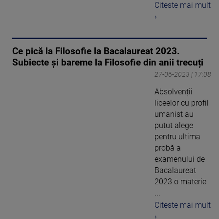
Citeste mai mult
›
Ce pică la Filosofie la Bacalaureat 2023.
Subiecte și bareme la Filosofie din anii trecuți
27-06-2023 | 17:08
Absolvenții
liceelor cu profil
umanist au
putut alege
pentru ultima
probă a
examenului de
Bacalaureat
2023 o materie
...
Citeste mai mult
›