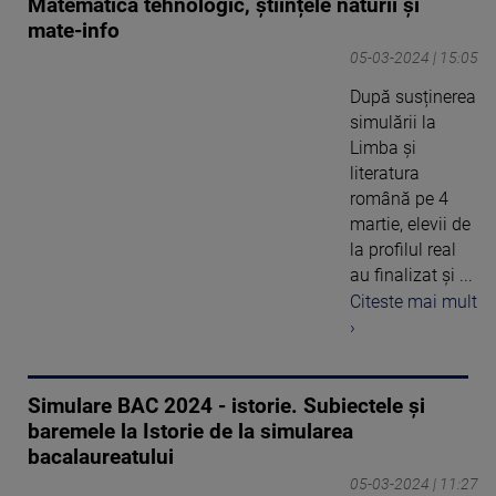
Matematică tehnologic, științele naturii și
mate-info
05-03-2024 | 15:05
După susținerea
simulării la
Limba și
literatura
română pe 4
martie, elevii de
la profilul real
au finalizat și ...
Citeste mai mult
›
Simulare BAC 2024 - istorie. Subiectele și
baremele la Istorie de la simularea
bacalaureatului
05-03-2024 | 11:27