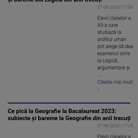
27-06-2023 | 17:39
Elevii claselor a
XII-a care
studiază la
profilul uman
pot alege să dea
examenul scris
la Logică,
argumentare și
...
Citeste mai mult
›
Ce pică la Geografie la Bacalaureat 2023:
subiecte și bareme la Geografie din anii trecuți
27-06-2023 | 17:35
Elevii claselor a