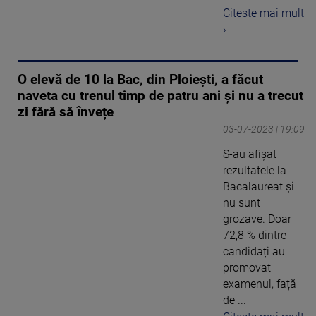
Citeste mai mult
›
O elevă de 10 la Bac, din Ploiești, a făcut
naveta cu trenul timp de patru ani și nu a trecut
zi fără să învețe
03-07-2023 | 19:09
S-au afișat
rezultatele la
Bacalaureat și
nu sunt
grozave. Doar
72,8 % dintre
candidați au
promovat
examenul, față
de ...