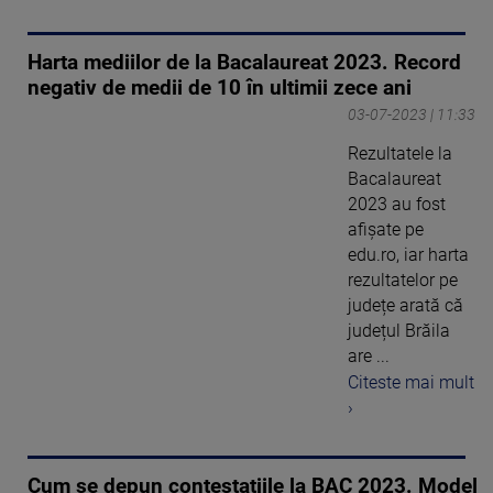
Harta mediilor de la Bacalaureat 2023. Record
negativ de medii de 10 în ultimii zece ani
03-07-2023 | 11:33
Rezultatele la
Bacalaureat
2023 au fost
afișate pe
edu.ro, iar harta
rezultatelor pe
județe arată că
județul Brăila
are ...
Citeste mai mult
›
Cum se depun contestatiile la BAC 2023. Model