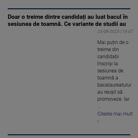
Doar o treime dintre candidați au luat bacul în
sesiunea de toamnă. Ce variante de studii au
25-08-2023 | 19:47
Mai puțin de o
treime din
candidații
înscriși la
sesiunea de
toamnă a
bacalaureatului
au reușit să
promoveze. Iar
...
Citeste mai mult
›