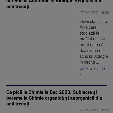
bareme la Anatomie și Biologie Vegetală din
anii trecuți
27-06-2023 | 16:56
Elevii claselor a
XII-a care
studiază la
profilul real au
putut opta să
dea examenul
scris la Biologie,
în cadrul ...
Citeste mai mult
›
Ce pică la Chimie la Bac 2023. Subiecte și
bareme la Chimie organică și anorganică din
anii trecuți
27-06-2023 | 16:52