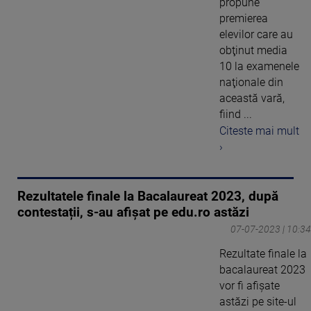
propune
premierea
elevilor care au
obţinut media
10 la examenele
naţionale din
această vară,
fiind ...
Citeste mai mult
›
Rezultatele finale la Bacalaureat 2023, după
contestații, s-au afișat pe edu.ro astăzi
07-07-2023 | 10:34
Rezultate finale la
bacalaureat 2023
vor fi afișate
astăzi pe site-ul