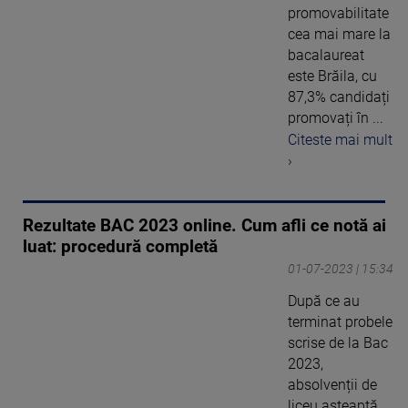
promovabilitate
cea mai mare la
bacalaureat
este Brăila, cu
87,3% candidați
promovați în ...
Citeste mai mult
›
Rezultate BAC 2023 online. Cum afli ce notă ai
luat: procedură completă
01-07-2023 | 15:34
După ce au
terminat probele
scrise de la Bac
2023,
absolvenții de
liceu așteaptă