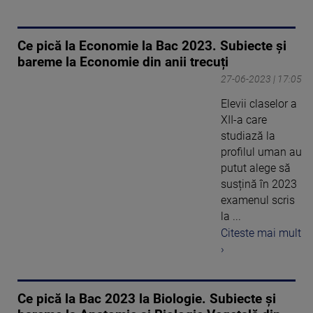
Ce pică la Economie la Bac 2023. Subiecte și
bareme la Economie din anii trecuți
27-06-2023 | 17:05
Elevii claselor a
XII-a care
studiază la
profilul uman au
putut alege să
susțină în 2023
examenul scris
la ...
Citeste mai mult
›
Ce pică la Bac 2023 la Biologie. Subiecte și