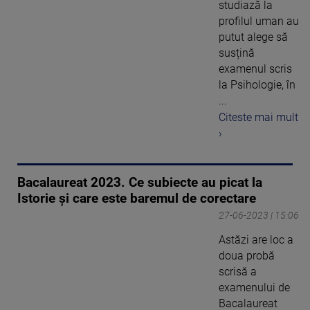
studiază la
profilul uman au
putut alege să
susțină
examenul scris
la Psihologie, în
...
Citeste mai mult
›
Bacalaureat 2023. Ce subiecte au picat la
Istorie și care este baremul de corectare
27-06-2023 | 15:06
Astăzi are loc a
doua probă
scrisă a
examenului de
Bacalaureat