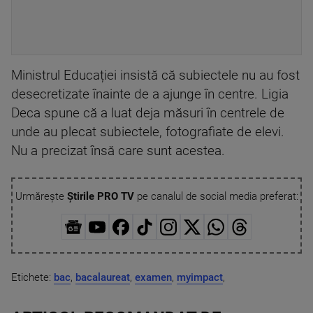
Ministrul Educației insistă că subiectele nu au fost
desecretizate înainte de a ajunge în centre. Ligia
Deca spune că a luat deja măsuri în centrele de
unde au plecat subiectele, fotografiate de elevi.
Nu a precizat însă care sunt acestea.
Urmărește
Știrile PRO TV
pe canalul de social media preferat:
Etichete:
bac
,
bacalaureat
,
examen
,
myimpact
,