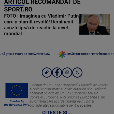
ARTICOL RECOMANDAT DE
SPORT.RO
FOTO | Imaginea cu Vladimir Putin
care a stârnit revoltă! Ucrainenii
acuză lipsă de reacție la nivel
mondial
UGĂ ȘTIRILE PROTV CA SURSĂ PREFERATĂ
URMĂREȘTE ȘTIRILE PROTV ÎN GOOGLE 
Finanțat de Uniunea Europeană. Punctele de vedere
și opiniile exprimate sunt ale autorilor și nu reflectă
neapărat pe cele ale Uniunii Europene sau ale
Comisiei Europene. Nici Uniunea Europeană și nici
autoritatea care acordă finanțarea nu pot fi
Funded by
the European Union
considerate responsabile pentru acestea.
CITEȘTE ȘI...