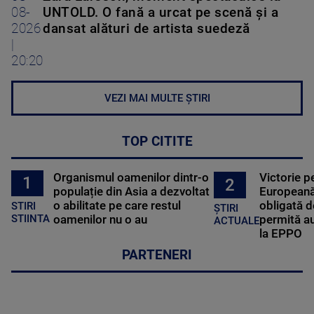
08-
UNTOLD. O fană a urcat pe scenă și a
2026
dansat alături de artista suedeză
|
20:20
VEZI MAI MULTE ȘTIRI
TOP CITITE
Organismul oamenilor dintr-o
Victorie p
1
2
populație din Asia a dezvoltat
Europeană
o abilitate pe care restul
obligată d
STIRI
ȘTIRI
oamenilor nu o au
permită au
STIINTA
ACTUALE
la EPPO
PARTENERI