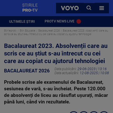
StirilePROTV
CAUTA
VOYO
TOATE 
PROTV NEWS LIVE
ULTIMELE ȘTIRI
Stirileprotv
Stiri Educatie
Bacalaureat 2026
Bacalaureat 2023. Absolvenții care au
scris ce au știut s-au întrecut cu cei care au copiat cu ajutorul tehnologiei
Bacalaureat 2023. Absolvenții care au
scris ce au știut s-au întrecut cu cei
care au copiat cu ajutorul tehnologiei
Data publicării:
29-06-2023 | 13:16
BACALAUREAT 2026
Data actualizării:
12-08-2025 | 10:08
Probele scrise ale examenului de Bacalaureat,
sesiunea de vară, s-au încheiat. Peste 120.000
de absolvenți de liceu au răsuflat ușurați, măcar
până luni, când vin rezultatele.