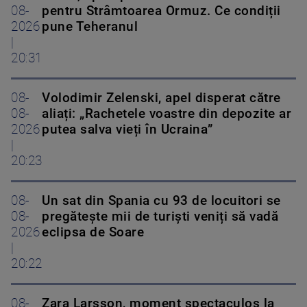
08-
pentru Strâmtoarea Ormuz. Ce condiții
2026
pune Teheranul
|
20:31
08-
Volodimir Zelenski, apel disperat către
08-
aliați: „Rachetele voastre din depozite ar
2026
putea salva vieți în Ucraina”
|
20:23
08-
Un sat din Spania cu 93 de locuitori se
08-
pregătește mii de turiști veniți să vadă
2026
eclipsa de Soare
|
20:22
08-
Zara Larsson, moment spectaculos la