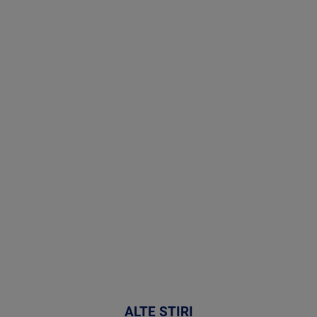
Stirile PRO
TV # 07.00 -
08 August
2026
MAI
MULTE
DETALII
02:32:45
ALTE ȘTIRI