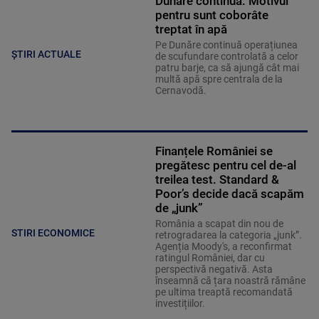
Dunăre continuă. Motivul
pentru sunt coborâte
treptat în apă
Pe Dunăre continuă operațiunea
ȘTIRI ACTUALE
de scufundare controlată a celor
patru barje, ca să ajungă cât mai
multă apă spre centrala de la
Cernavodă.
Finanțele României se
pregătesc pentru cel de-al
treilea test. Standard &
Poor’s decide dacă scapăm
de „junk”
România a scapat din nou de
STIRI ECONOMICE
retrogradarea la categoria „junk”.
Agenția Moody's, a reconfirmat
ratingul României, dar cu
perspectivă negativă. Asta
înseamnă că țara noastră rămâne
pe ultima treaptă recomandată
investițiilor.