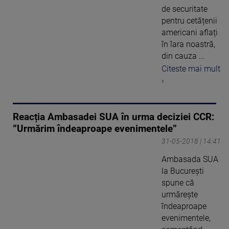
de securitate
pentru cetățenii
americani aflați
în îara noastră,
din cauza ...
Citeste mai mult
›
Reacția Ambasadei SUA în urma deciziei CCR:
”Urmărim îndeaproape evenimentele”
31-05-2018 | 14:41
Ambasada SUA
la Bucureşti
spune că
urmăreşte
îndeaproape
evenimentele,