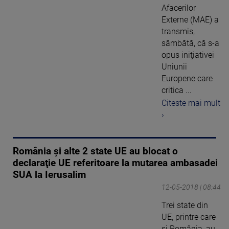
Afacerilor
Externe (MAE) a
transmis,
sâmbătă, că s-a
opus iniţiativei
Uniunii
Europene care
critica ...
Citeste mai mult
›
România și alte 2 state UE au blocat o
declaraţie UE referitoare la mutarea ambasadei
SUA la Ierusalim
12-05-2018 | 08:44
Trei state din
UE, printre care
și România, au