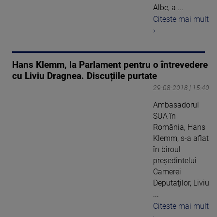
Albe, a ...
Citeste mai mult
›
Hans Klemm, la Parlament pentru o întrevedere
cu Liviu Dragnea. Discuțiile purtate
29-08-2018 | 15:40
Ambasadorul
SUA în
România, Hans
Klemm, s-a aflat
în biroul
preşedintelui
Camerei
Deputaţilor, Liviu
...
Citeste mai mult