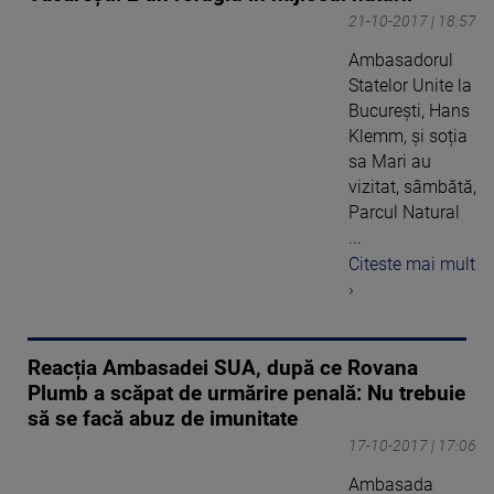
21-10-2017 | 18:57
Ambasadorul
Statelor Unite la
București, Hans
Klemm, și soția
sa Mari au
vizitat, sâmbătă,
Parcul Natural
...
Citeste mai mult
›
Reacția Ambasadei SUA, după ce Rovana
Plumb a scăpat de urmărire penală: Nu trebuie
să se facă abuz de imunitate
17-10-2017 | 17:06
Ambasada