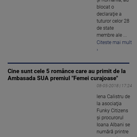
blocat o
declaraţie a
tuturor celor 28
de state
membre ale ...
Citeste mai mult
›
Cine sunt cele 5 românce care au primit de la
Ambasada SUA premiul "Femei curajoase"
08-05-2018 | 17:24
lena Calistru de
la asociaţia
Funky Citizens
şi procurorul
Ioana Albani se
numără printre