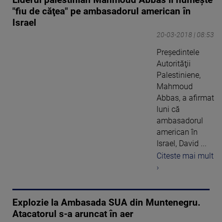
Liderul palestinian Mahmoud Abbas îl numeşte
"fiu de căţea" pe ambasadorul american în
Israel
20-03-2018 | 08:53
Preşedintele
Autorităţii
Palestiniene,
Mahmoud
Abbas, a afirmat
luni că
ambasadorul
american în
Israel, David ...
Citeste mai mult
›
Explozie la Ambasada SUA din Muntenegru.
Atacatorul s-a aruncat în aer