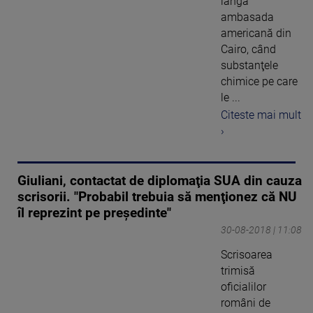
lângă
ambasada
americană din
Cairo, când
substanţele
chimice pe care
le ...
Citeste mai mult
›
Giuliani, contactat de diplomaţia SUA din cauza
scrisorii. "Probabil trebuia să menţionez că NU
îl reprezint pe preşedinte"
30-08-2018 | 11:08
Scrisoarea
trimisă
oficialilor
români de