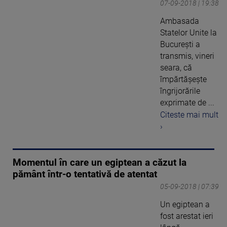
07-09-2018 | 19:38
Ambasada
Statelor Unite la
București a
transmis, vineri
seara, că
împărtășește
îngrijorările
exprimate de ...
Citeste mai mult
›
Momentul în care un egiptean a căzut la
pământ într-o tentativă de atentat
05-09-2018 | 07:39
Un egiptean a
fost arestat ieri