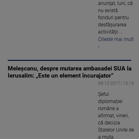
anunţat, luni, că
nu există
fonduri pentru
desfăşurarea
activităţii ...
Citeste mai mult
›
Meleșcanu, despre mutarea ambasadei SUA la
Ierusalim: „Este un element încurajator”
08-12-2017 | 15:16
Șeful
diplomației
române a
afirmat, vineri,
că decizia
Statelor Unite de
a muta