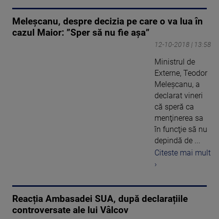
Meleșcanu, despre decizia pe care o va lua în
cazul Maior: ”Sper să nu fie așa”
12-10-2018 | 13:58
Ministrul de
Externe, Teodor
Meleşcanu, a
declarat vineri
că speră ca
menţinerea sa
în funcţie să nu
depindă de ...
Citeste mai mult
›
Reacția Ambasadei SUA, după declarațiile
controversate ale lui Vâlcov