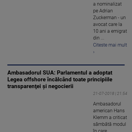
a nominalizat
pe Adrian
Zuckerman - un
avocat care la
10 ani a emigrat
din ...
Citeste mai mult
›
Ambasadorul SUA: Parlamentul a adoptat
Legea offshore încălcând toate principiile
transparenţei şi negocierii
21-07-2018 | 21:54
Ambasadorul
american Hans
Klemm a criticat
sâmbătă modul
în care