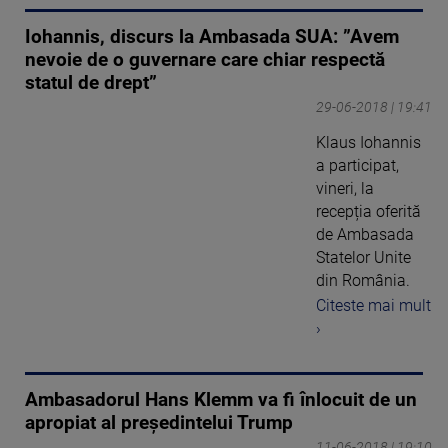
Iohannis, discurs la Ambasada SUA: ”Avem
nevoie de o guvernare care chiar respectă
statul de drept”
29-06-2018 | 19:41
Klaus Iohannis
a participat,
vineri, la
recepția oferită
de Ambasada
Statelor Unite
din România.
Citeste mai mult
›
Ambasadorul Hans Klemm va fi înlocuit de un
apropiat al preşedintelui Trump
11-06-2018 | 19:10