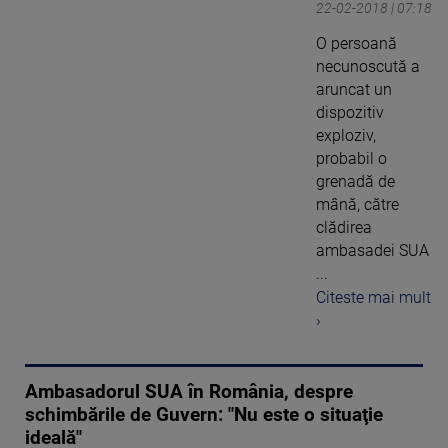
22-02-2018 | 07:18
O persoană
necunoscută a
aruncat un
dispozitiv
exploziv,
probabil o
grenadă de
mână, către
clădirea
ambasadei SUA
...
Citeste mai mult
›
Ambasadorul SUA în România, despre
schimbările de Guvern: "Nu este o situaţie
ideală"