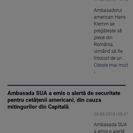
Ambasadorul
american Hans
Klemm se
pregăteşte să
plece din
România,
urmând să fie
înlocuit de un ...
Citeste mai mult
›
Ambasada SUA a emis o alertă de securitate
pentru cetățenii americani, din cauza
mitingurilor din Capitală
09-06-2018 | 09:41
Ambasada SUA
a emis o alertă