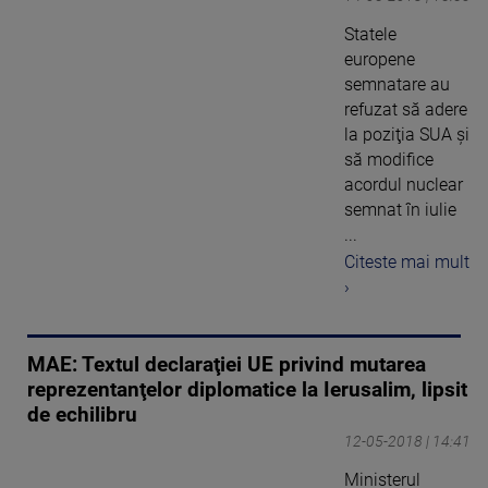
Statele
europene
semnatare au
refuzat să adere
la poziţia SUA şi
să modifice
acordul nuclear
semnat în iulie
...
Citeste mai mult
›
MAE: Textul declaraţiei UE privind mutarea
reprezentanţelor diplomatice la Ierusalim, lipsit
de echilibru
12-05-2018 | 14:41
Ministerul