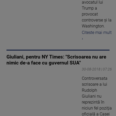
avocatul lui
Trump a
provocat
controverse şi la
Washington.
Citeste mai mult
›
Giuliani, pentru NY Times: "Scrisoarea nu are
nimic de-a face cu guvernul SUA"
30-08-2018 | 07:26
Controversata
scrisoare a lui
Rudolph
Giuliani nu
reprezintă în
niciun fel poziţia
oficială a Casei