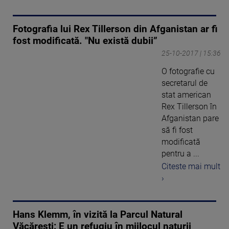
Fotografia lui Rex Tillerson din Afganistan ar fi
fost modificată. "Nu există dubii”
25-10-2017 | 15:36
O fotografie cu
secretarul de
stat american
Rex Tillerson în
Afganistan pare
să fi fost
modificată
pentru a ...
Citeste mai mult
›
Hans Klemm, în vizită la Parcul Natural
Văcărești: E un refugiu în mijlocul naturii