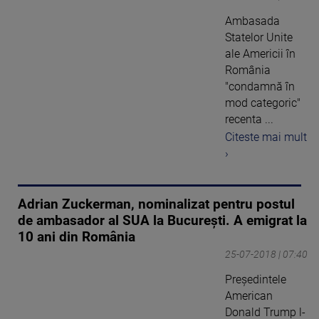
Ambasada
Statelor Unite
ale Americii în
România
"condamnă în
mod categoric"
recenta ...
Citeste mai mult
›
Adrian Zuckerman, nominalizat pentru postul
de ambasador al SUA la Bucureşti. A emigrat la
10 ani din România
25-07-2018 | 07:40
Preşedintele
American
Donald Trump l-