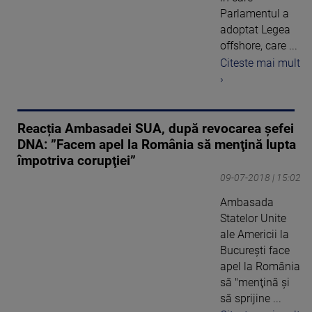
Parlamentul a
adoptat Legea
offshore, care ...
Citeste mai mult
›
Reacția Ambasadei SUA, după revocarea șefei
DNA: ”Facem apel la România să menţină lupta
împotriva corupţiei”
09-07-2018 | 15:02
Ambasada
Statelor Unite
ale Americii la
Bucureşti face
apel la România
să "menţină şi
să sprijine ...