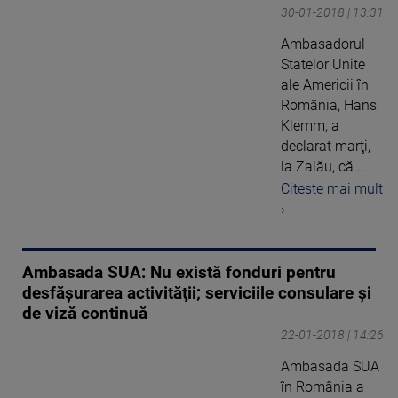
30-01-2018 | 13:31
Ambasadorul
Statelor Unite
ale Americii în
România, Hans
Klemm, a
declarat marţi,
la Zalău, că ...
Citeste mai mult
›
Ambasada SUA: Nu există fonduri pentru
desfăşurarea activităţii; serviciile consulare şi
de viză continuă
22-01-2018 | 14:26
Ambasada SUA
în România a