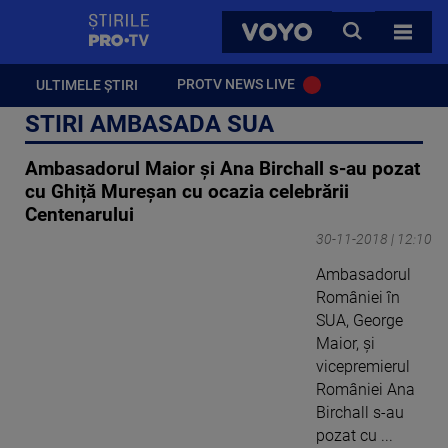
StirilePROTV
CAUTA
VOYO
TOATE 
PROTV NEWS LIVE
ULTIMELE ȘTIRI
STIRI AMBASADA SUA
Ambasadorul Maior și Ana Birchall s-au pozat
cu Ghiță Mureșan cu ocazia celebrării
Centenarului
30-11-2018 | 12:10
Ambasadorul
României în
SUA, George
Maior, și
vicepremierul
României Ana
Birchall s-au
pozat cu ...