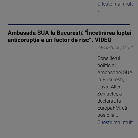
Citeste mai mult
›
Ambasada SUA la București: "Încetinirea luptei
anticorupție e un factor de risc”. VIDEO
24-10-2018 | 11:52
Consilierul
politic al
Ambasadei SUA
la București,
David Allen
Schlaefer, a
declarat, la
EuropaFM, că
posibila ...
Citeste mai mult
›