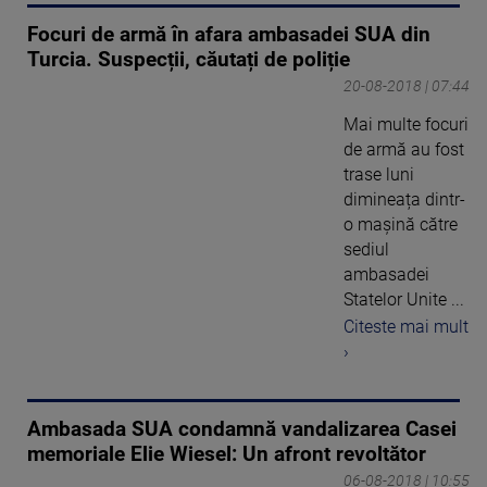
Focuri de armă în afara ambasadei SUA din
Turcia. Suspecții, căutați de poliție
20-08-2018 | 07:44
Mai multe focuri
de armă au fost
trase luni
dimineața dintr-
o mașină către
sediul
ambasadei
Statelor Unite ...
Citeste mai mult
›
Ambasada SUA condamnă vandalizarea Casei
memoriale Elie Wiesel: Un afront revoltător
06-08-2018 | 10:55