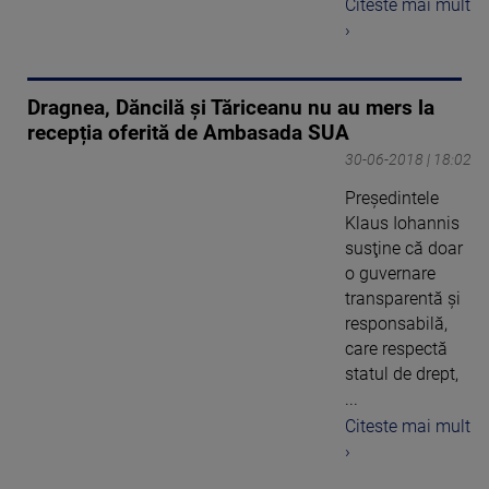
Citeste mai mult
›
Dragnea, Dăncilă și Tăriceanu nu au mers la
recepția oferită de Ambasada SUA
30-06-2018 | 18:02
Preşedintele
Klaus Iohannis
susţine că doar
o guvernare
transparentă şi
responsabilă,
care respectă
statul de drept,
...
Citeste mai mult
›