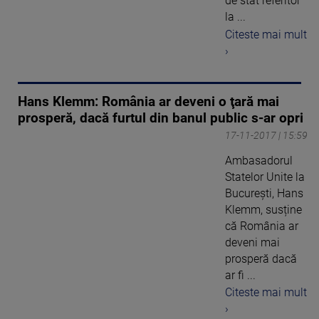
de stat referitor
la ...
Citeste mai mult
›
Hans Klemm: România ar deveni o ţară mai
prosperă, dacă furtul din banul public s-ar opri
17-11-2017 | 15:59
Ambasadorul
Statelor Unite la
București, Hans
Klemm, susține
că România ar
deveni mai
prosperă dacă
ar fi ...
Citeste mai mult
›