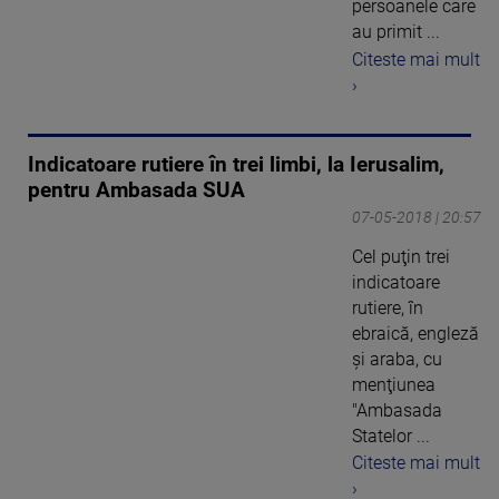
persoanele care
au primit ...
Citeste mai mult
›
Indicatoare rutiere în trei limbi, la Ierusalim,
pentru Ambasada SUA
07-05-2018 | 20:57
Cel puţin trei
indicatoare
rutiere, în
ebraică, engleză
şi araba, cu
menţiunea
"Ambasada
Statelor ...
Citeste mai mult
›