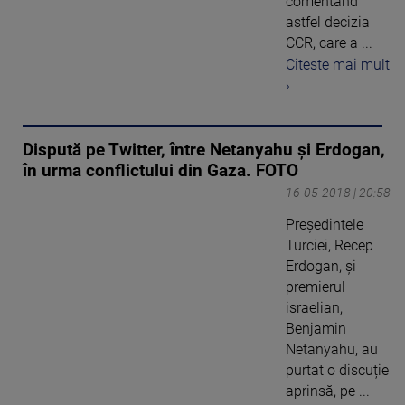
comentând
astfel decizia
CCR, care a ...
Citeste mai mult
›
Dispută pe Twitter, între Netanyahu și Erdogan,
în urma conflictului din Gaza. FOTO
16-05-2018 | 20:58
Președintele
Turciei, Recep
Erdogan, și
premierul
israelian,
Benjamin
Netanyahu, au
purtat o discuție
aprinsă, pe ...