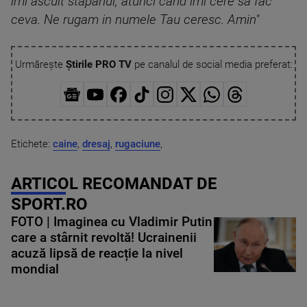
imi ascult stapanul, atunci cand imi cere sa fac
ceva. Ne rugam in numele Tau ceresc. Amin"
Urmărește
Știrile PRO TV
pe canalul de social media preferat:
Etichete:
caine
,
dresaj
,
rugaciune
,
ARTICOL RECOMANDAT DE
SPORT.RO
FOTO | Imaginea cu Vladimir Putin
care a stârnit revoltă! Ucrainenii
acuză lipsă de reacție la nivel
mondial