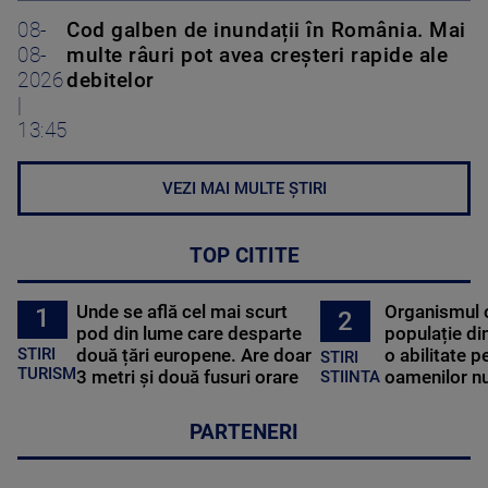
08-
Cod galben de inundații în România. Mai
08-
multe râuri pot avea creșteri rapide ale
2026
debitelor
|
13:45
VEZI MAI MULTE ȘTIRI
TOP CITITE
Unde se află cel mai scurt
Organismul 
1
2
pod din lume care desparte
populație di
STIRI
două țări europene. Are doar
o abilitate p
STIRI
TURISM
3 metri și două fusuri orare
oamenilor nu
STIINTA
PARTENERI