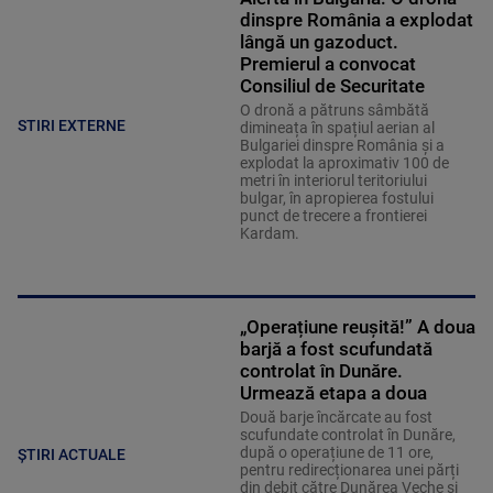
dinspre România a explodat
lângă un gazoduct.
Premierul a convocat
Consiliul de Securitate
O dronă a pătruns sâmbătă
STIRI EXTERNE
dimineața în spațiul aerian al
Bulgariei dinspre România și a
explodat la aproximativ 100 de
metri în interiorul teritoriului
bulgar, în apropierea fostului
punct de trecere a frontierei
Kardam.
„Operațiune reușită!” A doua
barjă a fost scufundată
controlat în Dunăre.
Urmează etapa a doua
Două barje încărcate au fost
scufundate controlat în Dunăre,
după o operațiune de 11 ore,
ȘTIRI ACTUALE
pentru redirecționarea unei părți
din debit către Dunărea Veche și