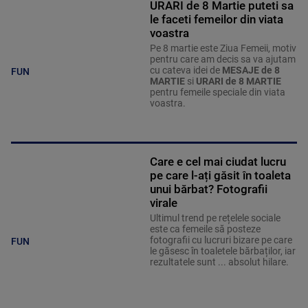
URARI de 8 Martie puteti sa
le faceti femeilor din viata
voastra
Pe 8 martie este Ziua Femeii, motiv
pentru care am decis sa va ajutam
cu cateva idei de
MESAJE de 8
FUN
MARTIE
si
URARI de 8 MARTIE
pentru femeile speciale din viata
voastra.
Care e cel mai ciudat lucru
pe care l-ați găsit în toaleta
unui bărbat? Fotografii
virale
Ultimul trend pe rețelele sociale
este ca femeile să posteze
fotografii cu lucruri bizare pe care
FUN
le găsesc în toaletele bărbaților, iar
rezultatele sunt ... absolut hilare.