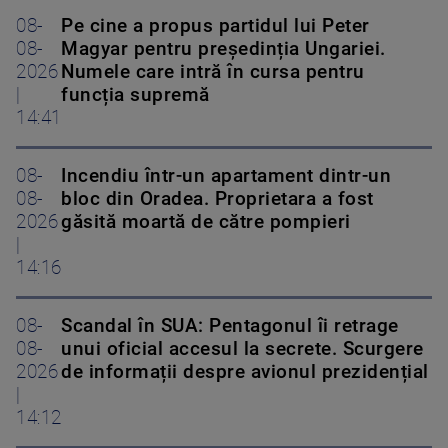
08-
Pe cine a propus partidul lui Peter
08-
Magyar pentru președinția Ungariei.
2026
Numele care intră în cursa pentru
|
funcția supremă
14:41
08-
Incendiu într-un apartament dintr-un
08-
bloc din Oradea. Proprietara a fost
2026
găsită moartă de către pompieri
|
14:16
08-
Scandal în SUA: Pentagonul îi retrage
08-
unui oficial accesul la secrete. Scurgere
2026
de informații despre avionul prezidențial
|
14:12