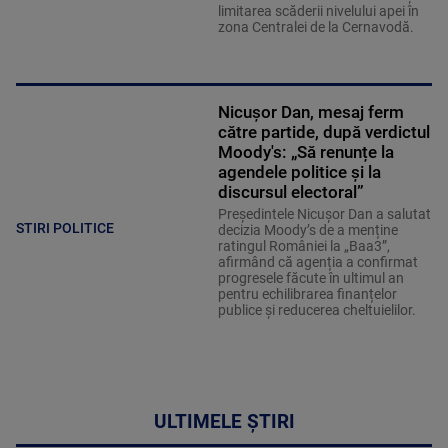
limitarea scăderii nivelului apei în
zona Centralei de la Cernavodă.
Nicușor Dan, mesaj ferm
către partide, după verdictul
Moody's: „Să renunțe la
agendele politice şi la
discursul electoral”
Președintele Nicușor Dan a salutat
STIRI POLITICE
decizia Moody’s de a menține
ratingul României la „Baa3”,
afirmând că agenția a confirmat
progresele făcute în ultimul an
pentru echilibrarea finanțelor
publice și reducerea cheltuielilor.
ULTIMELE ȘTIRI