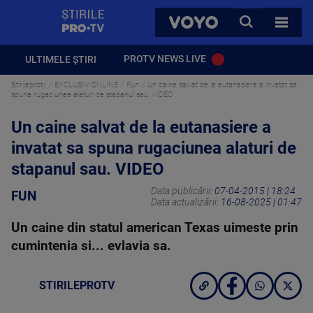
StirilePROTV
CAUTA
VOYO
TOATE 
PROTV NEWS LIVE
ULTIMELE ȘTIRI
Stirileprotv
EXCLUSIV ONLINE
Fun
Un caine salvat de la eutanasiere a invatat sa
spuna rugaciunea alaturi de stapanul sau. VIDEO
Un caine salvat de la eutanasiere a
invatat sa spuna rugaciunea alaturi de
stapanul sau. VIDEO
Data publicării:
07-04-2015 | 18:24
FUN
Data actualizării:
16-08-2025 | 01:47
Un caine din statul american Texas uimeste prin
cumintenia si... evlavia sa.
STIRILEPROTV