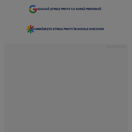
ADAUGĂ ȘTIRILE PROTV CA SURSĂ PREFERATĂ
URMĂREȘTE ȘTIRILE PROTV ÎN GOOGLE DISCOVER