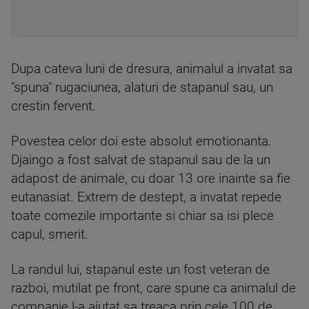
Dupa cateva luni de dresura, animalul a invatat sa
"spuna" rugaciunea, alaturi de stapanul sau, un
crestin fervent.
Povestea celor doi este absolut emotionanta.
Djaingo a fost salvat de stapanul sau de la un
adapost de animale, cu doar 13 ore inainte sa fie
eutanasiat. Extrem de destept, a invatat repede
toate comezile importante si chiar sa isi plece
capul, smerit.
La randul lui, stapanul este un fost veteran de
razboi, mutilat pe front, care spune ca animalul de
companie l-a ajutat sa treaca prin cele 100 de