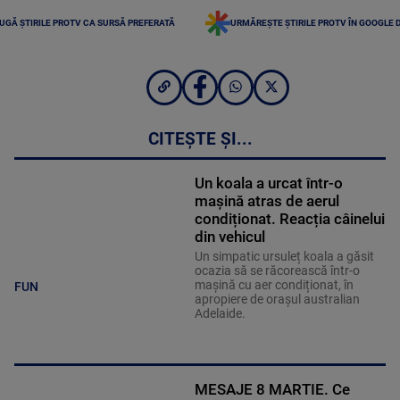
UGĂ ȘTIRILE PROTV CA SURSĂ PREFERATĂ
URMĂREȘTE ȘTIRILE PROTV ÎN GOOGLE 
CITEȘTE ȘI...
Un koala a urcat într-o
mașină atras de aerul
condiționat. Reacția câinelui
din vehicul
Un simpatic ursuleț koala a găsit
ocazia să se răcorească într-o
mașină cu aer condiționat, în
FUN
apropiere de orașul australian
Adelaide.
MESAJE 8 MARTIE. Ce