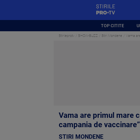
StirilePROTV
TOP CITITE
U
Stirileprotv
SHOW-BUZZ
Stiri Mondene
Vama are
Vama are primul mare co
campania de vaccinare”
STIRI MONDENE