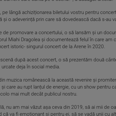
 pe lângă achiziționarea biletului vostru pentru concer
ă și o adeverință prin care să dovedească dacă s-au v
ie de promovare a concertului, o să lansăm și un doc
orul Miahi Dragolea și documentează felul în care am c
ncert istoric- singurul concert de la Arene în 2020.
 scenă după acest concert, o să prezentăm două cântec
, urcate deja în social media.
i din muzica românească la această revenire și promit
că și care au rupt lanțul de energie, cu un show pentru 
colo mai mult decât publicul nostru.
lă, nu am mai văzut așa ceva din 2019, să ai mii de oam
că va fi emoționant și pentru ei, să se vadă unii cu alți