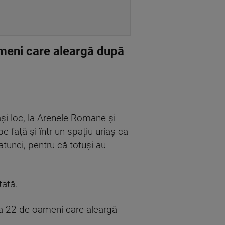
ameni care aleargă după
ași loc, la Arenele Romane și
 față și într-un spațiu uriaș ca
atunci, pentru că totuși au
tată.
la 22 de oameni care aleargă