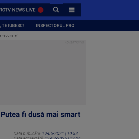
CAUTA
ROTV NEWS LIVE
TOATE CATEGORIILE
 TE IUBESC!
INSPECTORUL PRO
e vaccinare”
”Putea fi dusă mai smart
Data publicării:
19-06-2021 | 10:53
Data actualizării:
13-08-2025 | 12:04