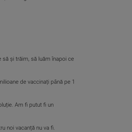
e să și trăim, să luăm înapoi ce
 milioane de vaccinați până pe 1
uție. Am fi putut fi un
u noi vacanță nu va fi.