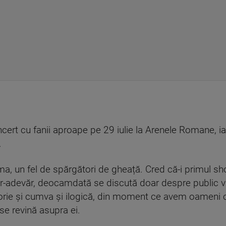
cert cu fanii aproape pe 29 iulie la Arenele Romane, iar
.
a, un fel de spărgători de gheață. Cred că-i primul show
-adevăr, deocamdată se discută doar despre public va
torie și cumva și ilogică, din moment ce avem oameni 
 se revină asupra ei.