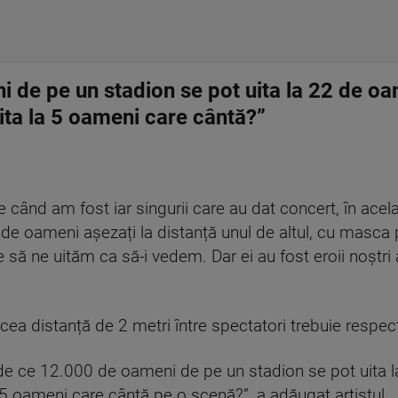
 de pe un stadion se pot uita la 22 de o
ita la 5 oameni care cântă?”
 când am fost iar singurii care au dat concert, în acel
e oameni așezați la distanță unul de altul, cu masca pe
să ne uităm ca să-i vedem. Dar ei au fost eroii noștri 
cea distanță de 2 metri între spectatori trebuie respec
: de ce 12.000 de oameni de pe un stadion se pot uita 
5 oameni care cântă pe o scenă?”, a adăugat artistul.