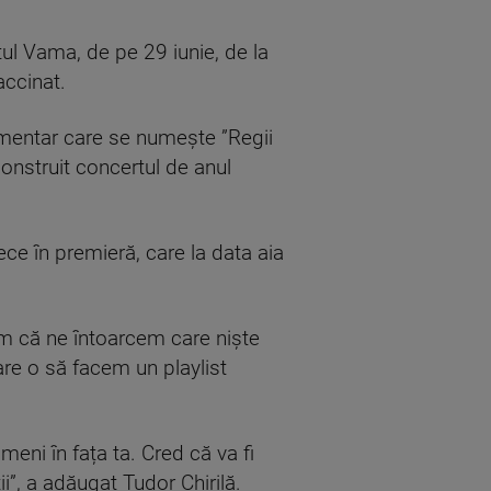
tul Vama, de pe 29 iunie, de la
accinat.
umentar care se numește ”Regii
onstruit concertul de anul
e în premieră, care la data aia
em că ne întoarcem care niște
care o să facem un playlist
eni în fața ta. Cred că va fi
i”, a adăugat Tudor Chirilă.