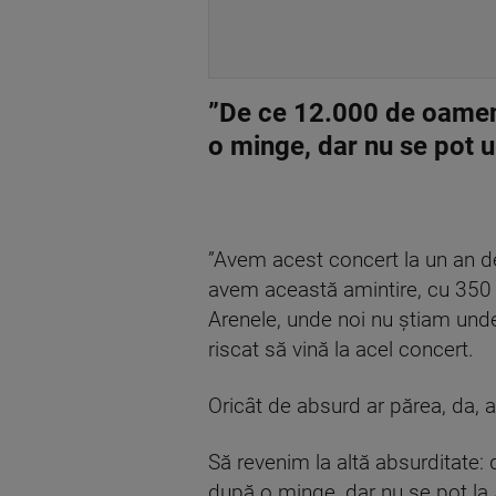
”
De ce 12.000 de oameni
o minge, dar nu se pot u
”Avem acest concert la un an de
avem această amintire, cu 350 d
Arenele, unde noi nu știam unde 
riscat să vină la acel concert.
Oricât de absurd ar părea, da, a
Să revenim la altă absurditate
după o minge, dar nu se pot la 