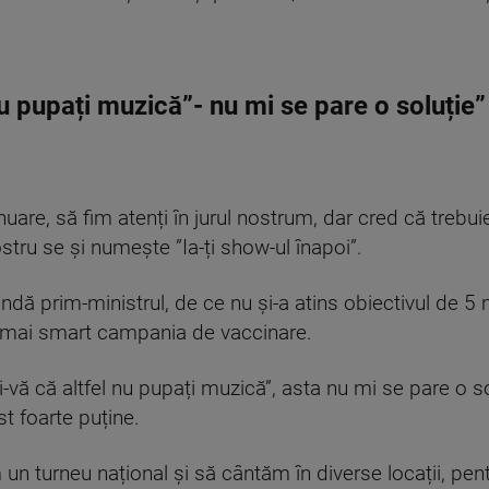
nu pupați muzică”- nu mi se pare o soluție”
uare, să fim atenți în jurul nostrum, dar cred că trebui
tru se și numește ”Ia-ți show-ul înapoi”.
ndă prim-ministrul, de ce nu și-a atins obiectivul de 5
să mai smart campania de vaccinare.
-vă că altfel nu pupați muzică”, asta nu mi se pare o sol
t foarte puține.
n turneu național și să cântăm în diverse locații, pentr