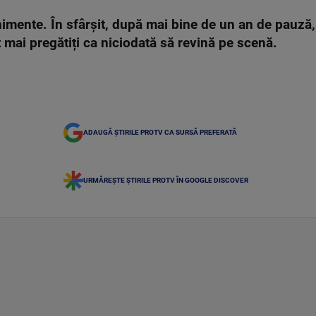
imente. În sfârșit, după mai bine de un an de pauză,
nt mai pregătiți ca niciodată să revină pe scenă.
ADAUGĂ ȘTIRILE PROTV CA SURSĂ PREFERATĂ
URMĂREȘTE ȘTIRILE PROTV ÎN GOOGLE DISCOVER