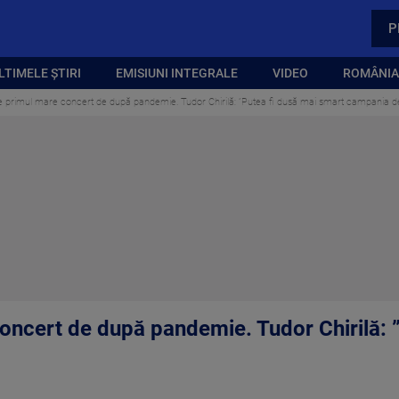
P
LTIMELE ȘTIRI
EMISIUNI INTEGRALE
VIDEO
ROMÂNIA,
 primul mare concert de după pandemie. Tudor Chirilă: ”Putea fi dusă mai smart campania d
ncert de după pandemie. Tudor Chirilă: 