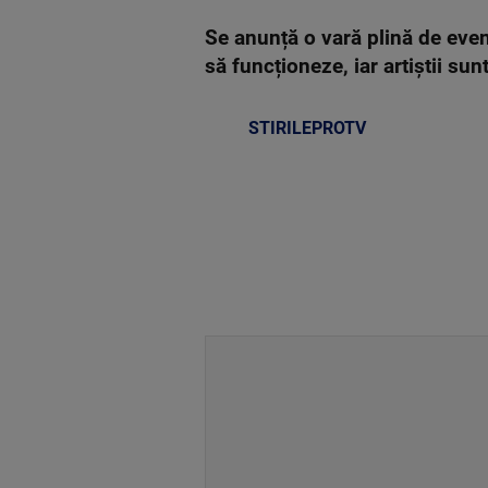
Se anunță o vară plină de even
să funcționeze, iar artiștii su
STIRILEPROTV