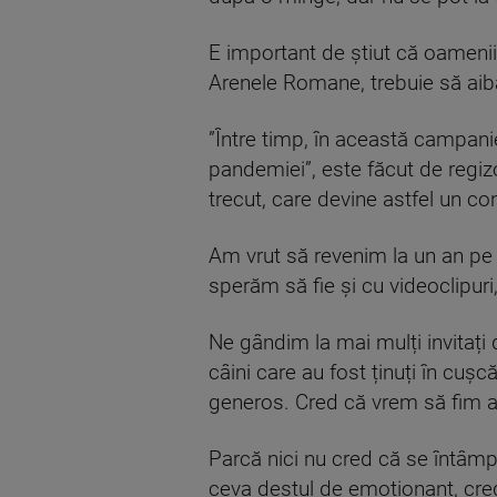
E important de știut că oamenii,
Arenele Romane, trebuie să aib
”Între timp, în această campan
pandemiei”, este făcut de regiz
trecut, care devine astfel un co
Am vrut să revenim la un an pe
sperăm să fie și cu videoclipuri
Ne gândim la mai mulți invitaț
câini care au fost ținuți în cuș
generos. Cred că vrem să fim a
Parcă nici nu cred că se întâmp
ceva destul de emoționant, cred 