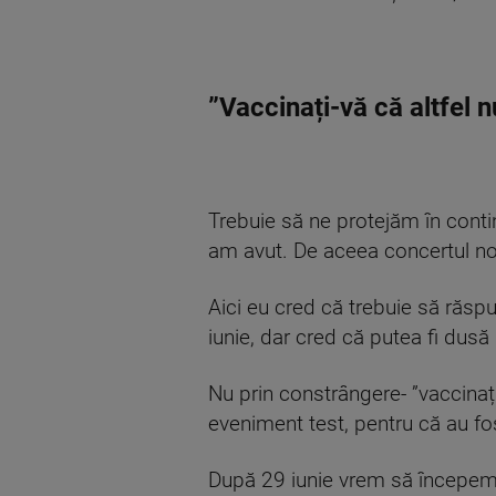
”Vaccinați-vă că altfel 
Trebuie să ne protejăm în contin
am avut. De aceea concertul nos
Aici eu cred că trebuie să răspu
iunie, dar cred că putea fi du
Nu prin constrângere- ”vaccinați
eveniment test, pentru că au fos
După 29 iunie vrem să începem u